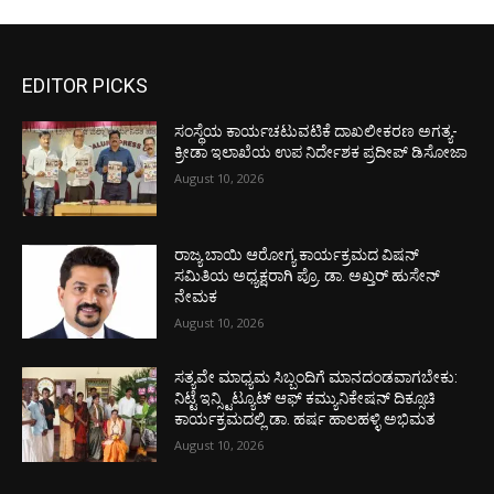
EDITOR PICKS
ಸಂಸ್ಥೆಯ ಕಾರ್ಯಚಟುವಟಿಕೆ ದಾಖಲೀಕರಣ ಅಗತ್ಯ-
ಕ್ರೀಡಾ ಇಲಾಖೆಯ ಉಪ ನಿರ್ದೇಶಕ ಪ್ರದೀಪ್ ಡಿಸೋಜಾ
August 10, 2026
ರಾಜ್ಯ ಬಾಯಿ ಆರೋಗ್ಯ ಕಾರ್ಯಕ್ರಮದ ವಿಷನ್
ಸಮಿತಿಯ ಅಧ್ಯಕ್ಷರಾಗಿ ಪ್ರೊ. ಡಾ. ಅಖ್ತರ್ ಹುಸೇನ್
ನೇಮಕ
August 10, 2026
ಸತ್ಯವೇ ಮಾಧ್ಯಮ ಸಿಬ್ಬಂದಿಗೆ ಮಾನದಂಡವಾಗಬೇಕು:
ನಿಟ್ಟೆ ಇನ್ಸ್ಟಿಟ್ಯೂಟ್ ಆಫ್ ಕಮ್ಯುನಿಕೇಷನ್ ದಿಕ್ಸೂಚಿ
ಕಾರ್ಯಕ್ರಮದಲ್ಲಿ ಡಾ. ಹರ್ಷ ಹಾಲಹಳ್ಳಿ ಅಭಿಮತ
August 10, 2026