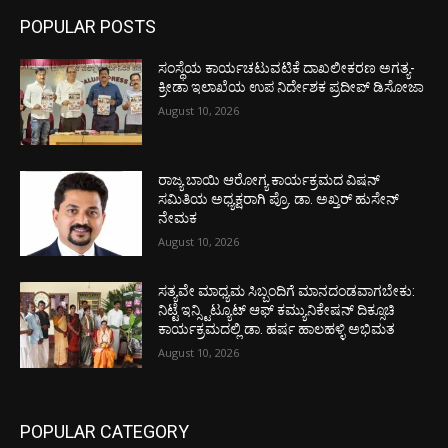
POPULAR POSTS
ಸಂಸ್ಥೆಯ ಕಾರ್ಯಚಟುವಟಿಕೆ ದಾಖಲೀಕರಣ ಅಗತ್ಯ-
ಕ್ರೀಡಾ ಇಲಾಖೆಯ ಉಪ ನಿರ್ದೇಶಕ ಪ್ರದೀಪ್ ಡಿಸೋಜಾ
August 10, 2026
ರಾಜ್ಯ ಬಾಯಿ ಆರೋಗ್ಯ ಕಾರ್ಯಕ್ರಮದ ವಿಷನ್
ಸಮಿತಿಯ ಅಧ್ಯಕ್ಷರಾಗಿ ಪ್ರೊ. ಡಾ. ಅಖ್ತರ್ ಹುಸೇನ್
ನೇಮಕ
August 10, 2026
ಸತ್ಯವೇ ಮಾಧ್ಯಮ ಸಿಬ್ಬಂದಿಗೆ ಮಾನದಂಡವಾಗಬೇಕು:
ನಿಟ್ಟೆ ಇನ್ಸ್ಟಿಟ್ಯೂಟ್ ಆಫ್ ಕಮ್ಯುನಿಕೇಷನ್ ದಿಕ್ಸೂಚಿ
ಕಾರ್ಯಕ್ರಮದಲ್ಲಿ ಡಾ. ಹರ್ಷ ಹಾಲಹಳ್ಳಿ ಅಭಿಮತ
August 10, 2026
POPULAR CATEGORY