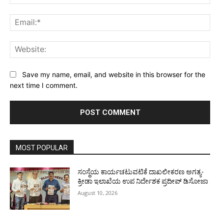
Ema
Web
Save my name, email, and website in this browser for the
next time I comment.
MOST POPULAR
ಸಂಸ್ಥೆಯ ಕಾರ್ಯಚಟುವಟಿಕೆ ದಾಖಲೀಕರಣ ಅಗತ್ಯ-
ಕ್ರೀಡಾ ಇಲಾಖೆಯ ಉಪ ನಿರ್ದೇಶಕ ಪ್ರದೀಪ್ ಡಿಸೋಜಾ
August 10, 2026