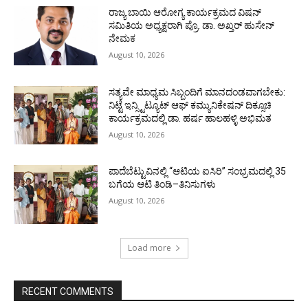
ರಾಜ್ಯ ಬಾಯಿ ಆರೋಗ್ಯ ಕಾರ್ಯಕ್ರಮದ ವಿಷನ್
ಸಮಿತಿಯ ಅಧ್ಯಕ್ಷರಾಗಿ ಪ್ರೊ. ಡಾ. ಅಖ್ತರ್ ಹುಸೇನ್
ನೇಮಕ
August 10, 2026
ಸತ್ಯವೇ ಮಾಧ್ಯಮ ಸಿಬ್ಬಂದಿಗೆ ಮಾನದಂಡವಾಗಬೇಕು:
ನಿಟ್ಟೆ ಇನ್ಸ್ಟಿಟ್ಯೂಟ್ ಆಫ್ ಕಮ್ಯುನಿಕೇಷನ್ ದಿಕ್ಸೂಚಿ
ಕಾರ್ಯಕ್ರಮದಲ್ಲಿ ಡಾ. ಹರ್ಷ ಹಾಲಹಳ್ಳಿ ಅಭಿಮತ
August 10, 2026
ಪಾದೆಬೆಟ್ಟುವಿನಲ್ಲಿ “ಆಟಿಯ ಐಸಿರಿ’’ ಸಂಭ್ರಮದಲ್ಲಿ 35
ಬಗೆಯ ಆಟಿ ತಿಂಡಿ–ತಿನಿಸುಗಳು
August 10, 2026
Load more
RECENT COMMENTS