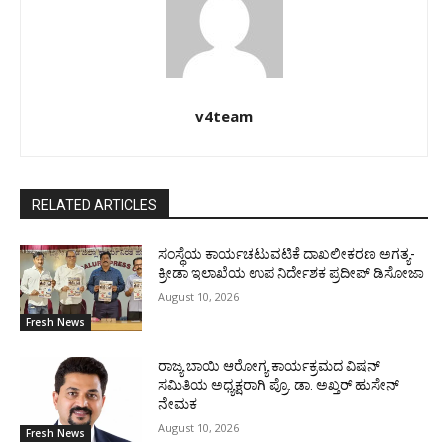
v4team
RELATED ARTICLES
ಸಂಸ್ಥೆಯ ಕಾರ್ಯಚಟುವಟಿಕೆ ದಾಖಲೀಕರಣ ಅಗತ್ಯ-
ಕ್ರೀಡಾ ಇಲಾಖೆಯ ಉಪ ನಿರ್ದೇಶಕ ಪ್ರದೀಪ್ ಡಿಸೋಜಾ
August 10, 2026
Fresh News
ರಾಜ್ಯ ಬಾಯಿ ಆರೋಗ್ಯ ಕಾರ್ಯಕ್ರಮದ ವಿಷನ್
ಸಮಿತಿಯ ಅಧ್ಯಕ್ಷರಾಗಿ ಪ್ರೊ. ಡಾ. ಅಖ್ತರ್ ಹುಸೇನ್
ನೇಮಕ
August 10, 2026
Fresh News