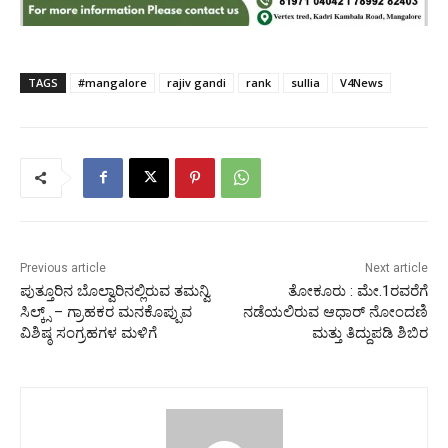
TAGS
#mangalore
rajiv gandi
rank
sullia
V4News
Previous article
Next article
ಪುತ್ತೂರಿನ ಬೊಲ್ವಾರಿನಲ್ಲಿರುವ ತಮನ್ವಿ
ತೋಕೂರು : ಮೇ.1ರವರೆಗೆ
ಸಿಲ್ಕ್ಸ್ – ಗ್ರಾಹಕರ ಮನಕೊಪ್ಪುವ
ನಡೆಯಲಿರುವ ಆಧಾರ್ ನೋಂದಣಿ
ವಿಶಿಷ್ಠ ಸಂಗ್ರಹಗಳ ಮಳಿಗೆ
ಮತ್ತು ತಿದ್ದುಪಡಿ ಶಿಬಿರ