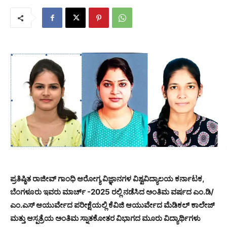
ಪ್ರತಿಷ್ಠಿತ ರಾಜೀವ್ ಗಾಂಧಿ ಆರೋಗ್ಯ ವಿಜ್ಞಾನಗಳ ವಿಶ್ವವಿದ್ಯಾಲಯ ಕರ್ನಾಟಕ,
ಬೆಂಗಳೂರು ಇವರು ಮಾರ್ಚ್ -2025 ರಲ್ಲಿ ನಡೆಸಿದ ಅಂತಿಮ ವರ್ಷದ ಎಂ.ಡಿ/
ಎಂ.ಎಸ್ ಆಯುರ್ವೇದ ಪರೀಕ್ಷೆಯಲ್ಲಿ ಕೆವಿಜಿ ಆಯುರ್ವೇದ ಮೆಡಿಕಲ್ ಕಾಲೇಜ್
ಮತ್ತು ಆಸ್ಪತ್ರೆಯ ಅಂತಿಮ ಸ್ನಾತಕೋತರ ವಿಭಾಗದ ಮೂರು ವಿದ್ಯಾರ್ಥಿಗಳು