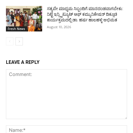
ಸತ್ಯವೇ ಮಾಧ್ಯಮ ಸಿಬ್ಬಂದಿಗೆ ಮಾನದಂಡವಾಗಬೇಕು:
ನಿಟ್ಟೆ ಇನ್ಸ್ಟಿಟ್ಯೂಟ್ ಆಫ್ ಕಮ್ಯುನಿಕೇಷನ್ ದಿಕ್ಸೂಚಿ
ಕಾರ್ಯಕ್ರಮದಲ್ಲಿ ಡಾ. ಹರ್ಷ ಹಾಲಹಳ್ಳಿ ಅಭಿಮತ
August 10, 2026
Fresh News
LEAVE A REPLY
Comment:
Na