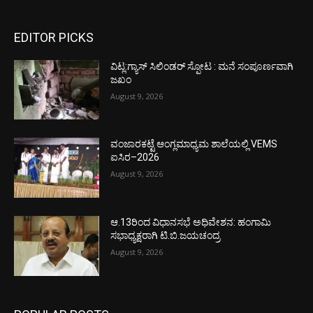
EDITOR PICKS
ವಿಟ್ಲ:ಗ್ಯಾಸ್ ಸಿಲಿಂಡರ್ ಸ್ಪೋಟ : ಮನೆ ಸಂಪೂರ್ಣವಾಗಿ
ಜಖಂ
August 9, 2026
ವಂಜಾರಕಟ್ಟೆ ಆಂಗ್ಲಮಾಧ್ಯಮ ಶಾಲೆಯಲ್ಲಿ VEMS
ಐಸಿರ–2026
August 9, 2026
ಆ.13ರಿಂದ ವಿಧಾನಸಭೆ ಅಧಿವೇಶನ: ಹಂಗಾಮಿ
ಸಭಾಧ್ಯಕ್ಷರಾಗಿ ಟಿ.ಬಿ.ಜಯಚಂದ್ರ
August 9, 2026