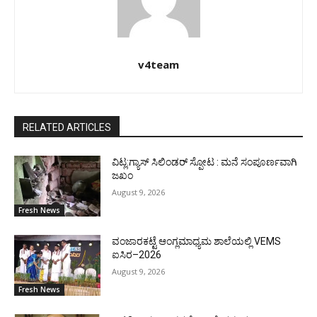
v4team
RELATED ARTICLES
ವಿಟ್ಲ:ಗ್ಯಾಸ್ ಸಿಲಿಂಡರ್ ಸ್ಪೋಟ : ಮನೆ ಸಂಪೂರ್ಣವಾಗಿ
ಜಖಂ
August 9, 2026
Fresh News
ವಂಜಾರಕಟ್ಟೆ ಆಂಗ್ಲಮಾಧ್ಯಮ ಶಾಲೆಯಲ್ಲಿ VEMS
ಐಸಿರ–2026
August 9, 2026
Fresh News