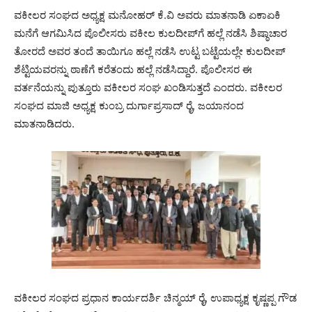
ವಕೀಲರ ಸಂಘದ ಅಧ್ಯಕ್ಷ ಮನೋಹರ್ ಕೆ.ವಿ ಅವರು ಮಾತನಾಡಿ ಏಕಾಏಕಿ
ಮನೆಗೆ ಆಗಮಿಸಿದ ಪೊಲೀಸರು ವಕೀಲ ಕುಲದೀಪ್‌ಗೆ ಹಲ್ಲೆ ನಡೆಸಿ ಶಿಷ್ಠಾಚಾರ
ತೋರದೆ ಅವರ ತಂದೆ ತಾಯಿಗೂ ಹಲ್ಲೆ ನಡೆಸಿ ಉಟ್ಟ ಬಟ್ಟೆಯಲ್ಲೇ ಕುಲದೀಪ್
ಶೆಟ್ಟಿಯವರನ್ನು ಠಾಣೆಗೆ ಕರೆತಂದು ಹಲ್ಲೆ ನಡೆಸಿದ್ದಾರೆ. ಪೊಲೀಸರ ಈ
ವರ್ತನೆಯನ್ನು ಪುತ್ತೂರು ವಕೀಲರ ಸಂಘ ಖಂಡಿಸುತ್ತದೆ ಎಂದರು. ವಕೀಲರ
ಸಂಘದ ಮಾಜಿ ಅಧ್ಯಕ್ಷ ಕುಂಬ್ರ ದುರ್ಗಾಪ್ರಸಾದ್ ರೈ, ಜಯಾನಂದ
ಮಾತನಾಡಿದರು.
ವಕೀಲರ ಸಂಘದ ಪ್ರಧಾನ ಕಾರ್ಯದರ್ಶಿ ಚಿನ್ಮಯ್ ರೈ, ಉಪಾಧ್ಯಕ್ಷ ಕೃಷ್ಣಪ್ಪ ಗೌಡ