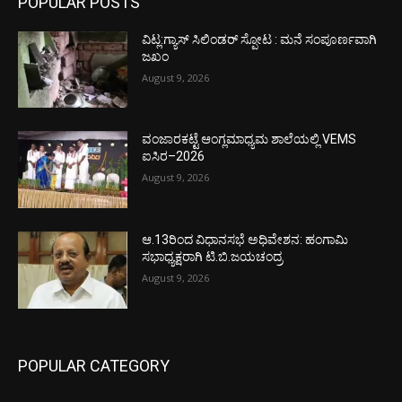
POPULAR POSTS
ವಿಟ್ಲ:ಗ್ಯಾಸ್ ಸಿಲಿಂಡರ್ ಸ್ಪೋಟ : ಮನೆ ಸಂಪೂರ್ಣವಾಗಿ
ಜಖಂ
August 9, 2026
ವಂಜಾರಕಟ್ಟೆ ಆಂಗ್ಲಮಾಧ್ಯಮ ಶಾಲೆಯಲ್ಲಿ VEMS
ಐಸಿರ–2026
August 9, 2026
ಆ.13ರಿಂದ ವಿಧಾನಸಭೆ ಅಧಿವೇಶನ: ಹಂಗಾಮಿ
ಸಭಾಧ್ಯಕ್ಷರಾಗಿ ಟಿ.ಬಿ.ಜಯಚಂದ್ರ
August 9, 2026
POPULAR CATEGORY