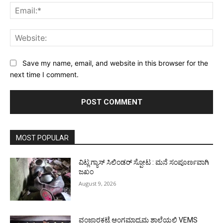
Ema
Web
Save my name, email, and website in this browser for the
next time I comment.
MOST POPULAR
ವಿಟ್ಲ:ಗ್ಯಾಸ್ ಸಿಲಿಂಡರ್ ಸ್ಪೋಟ : ಮನೆ ಸಂಪೂರ್ಣವಾಗಿ
ಜಖಂ
August 9, 2026
ವಂಜಾರಕಟ್ಟೆ ಆಂಗ್ಲಮಾಧ್ಯಮ ಶಾಲೆಯಲ್ಲಿ VEMS