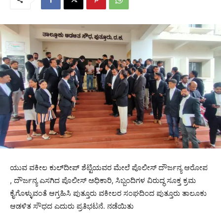
ಯುವ ವಕೀಲ ಕುಲ್‌ದೀಪ್ ಶೆಟ್ಟಿಯವರ ಮೇಲೆ ಪೊಲೀಸ್ ದೌರ್ಜನ್ಯ ಆರೋಪ
, ದೌರ್ಜನ್ಯ ಎಸಗಿದ ಪೊಲೀಸ್ ಅಧಿಕಾರಿ, ಸಿಬ್ಬಂದಿಗಳ ವಿರುದ್ಧ ಸೂಕ್ತ ಕ್ರಮ
ಕೈಗೊಳ್ಳುವಂತೆ ಆಗ್ರಹಿಸಿ ಪುತ್ತೂರು ವಕೀಲರ ಸಂಘದಿಂದ ಪುತ್ತೂರು ತಾಲೂಕು
ಆಡಳಿತ ಸೌಧದ ಎದುರು ಪ್ರತಿಭಟನೆ. ನಡೆಯಿತು