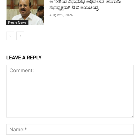
ಆ.13ರಿಂದ ವಿಧಾನಸಭೆ ಅಧಿವೇಶನ: ಹಂಗಾಮಿ
ಸಭಾಧ್ಯಕ್ಷರಾಗಿ ಟಿ.ಬಿ.ಜಯಚಂದ್ರ
August 9, 2026
Fresh News
LEAVE A REPLY
Comment:
Na