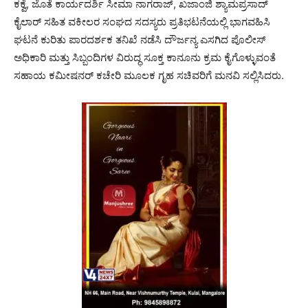
ಕಕ್ವೆ, ಜೊತೆ ಕಾರ್ಯದರ್ಶಿ ಸೀಮಾ ನಾಗರಾಜ್, ಖಜಾಂಜಿ ಶ್ಯಾಮಪ್ರಸಾದ್
ಕೈಲಾರ್ ಸಹಿತ ವಕೀಲರ ಸಂಘದ ಸದಸ್ಯರು ಪ್ರತಿಭಟನೆಯಲ್ಲಿ ಭಾಗವಹಿಸಿ
ಘಟನೆ ಕುರಿತು ಪಾರದರ್ಶಕ ತನಿಖೆ ನಡೆಸಿ ದೌರ್ಜನ್ಯ ಎಸಗಿದ ಪೊಲೀಸ್
ಅಧಿಕಾರಿ ಮತ್ತು ಸಿಬ್ಬಂದಿಗಳ ವಿರುದ್ಧ ಸೂಕ್ತ ಕಾನೂನು ಕ್ರಮ ಕೈಗೊಳ್ಳುವಂತೆ
ಸಹಾಯ ಕಮೀಷನರ್ ಕಚೇರಿ ಮೂಲಕ ಗೃಹ ಸಚಿವರಿಗೆ ಮನವಿ ಸಲ್ಲಿಸಿದರು.