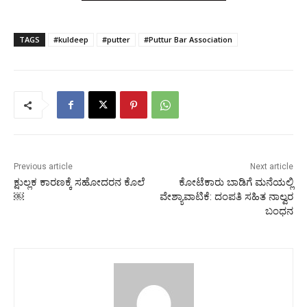
TAGS
#kuldeep
#putter
#Puttur Bar Association
Previous article
Next article
ಕ್ಷುಲ್ಲಕ ಕಾರಣಕ್ಕೆ ಸಹೋದರನ ಕೊಲೆ
ಕೋಟೆಕಾರು ಬಾಡಿಗೆ ಮನೆಯಲ್ಲಿ
￼
ವೇಶ್ಯಾವಾಟಿಕೆ: ದಂಪತಿ ಸಹಿತ ನಾಲ್ವರ
ಬಂಧನ