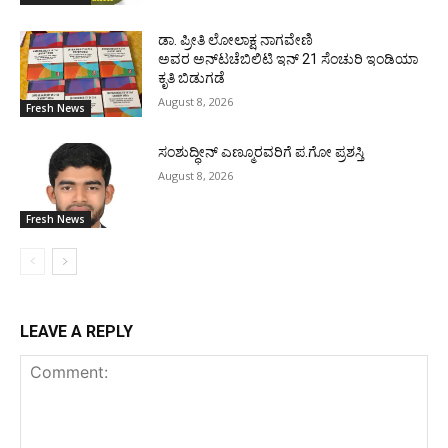
ಡಾ. ಪ್ರೀತಿ ಲೋಲಾಕ್ಷ ನಾಗವೇಣಿ
ಅವರ ಅನ್‌ಟಚೆಬಿಲಿಟಿ ಇನ್ 21 ಸೆಂಚುರಿ ಇಂಡಿಯಾ
ಕೃತಿ ಬಿಡುಗಡೆ
August 8, 2026
Fresh News
ಸಂಶುದ್ಧೀನ್ ಎಣ್ಮೂರವರಿಗೆ ಪ.ಗೋ ಪ್ರಶಸ್ತಿ
August 8, 2026
Fresh News
LEAVE A REPLY