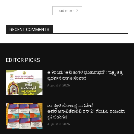
Load more
RECENT COMMENTS
EDITOR PICKS
ಆ.9ರಂದು ‘ಆಟಿ ತಿಂಗಳ ಭೂತಾರಾಧನೆ’ : ಸಾಕ್ಷ್ಯ ಚಿತ್ರ
ಪ್ರದರ್ಶನ ಹಾಗೂ ಸಂವಾದ
August 8, 2026
ಡಾ. ಪ್ರೀತಿ ಲೋಲಾಕ್ಷ ನಾಗವೇಣಿ
ಅವರ ಅನ್‌ಟಚೆಬಿಲಿಟಿ ಇನ್ 21 ಸೆಂಚುರಿ ಇಂಡಿಯಾ
ಕೃತಿ ಬಿಡುಗಡೆ
August 8, 2026