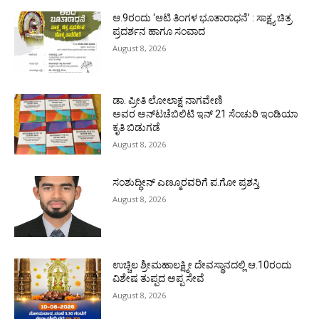
ಆ.9ರಂದು ‘ಆಟಿ ತಿಂಗಳ ಭೂತಾರಾಧನೆ’ : ಸಾಕ್ಷ್ಯ ಚಿತ್ರ
ಪ್ರದರ್ಶನ ಹಾಗೂ ಸಂವಾದ
August 8, 2026
ಡಾ. ಪ್ರೀತಿ ಲೋಲಾಕ್ಷ ನಾಗವೇಣಿ
ಅವರ ಅನ್‌ಟಚೆಬಿಲಿಟಿ ಇನ್ 21 ಸೆಂಚುರಿ ಇಂಡಿಯಾ
ಕೃತಿ ಬಿಡುಗಡೆ
August 8, 2026
ಸಂಶುದ್ಧೀನ್ ಎಣ್ಮೂರವರಿಗೆ ಪ.ಗೋ ಪ್ರಶಸ್ತಿ
August 8, 2026
ಉಚ್ಚಿಲ ಶ್ರೀಮಹಾಲಕ್ಷ್ಮೀ ದೇವಸ್ಥಾನದಲ್ಲಿ ಆ.10ರಂದು
ವಿಶೇಷ ತುಪ್ಪದ ಅಪ್ಪ ಸೇವೆ
August 8, 2026