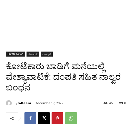
Fresh News
ಕರಾವಳಿ
ಉಳ್ಳಾಳ
ಕೋಟೆಕಾರು ಬಾಡಿಗೆ ಮನೆಯಲ್ಲಿ
ವೇಶ್ಯಾವಾಟಿಕೆ: ದಂಪತಿ ಸಹಿತ ನಾಲ್ವರ
ಬಂಧನ
By
v4team
December 7, 2022
46
0