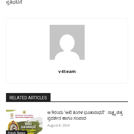
ಪ್ರತಿಭಟನೆ
v4team
RELATED ARTICLES
ಆ.9ರಂದು ‘ಆಟಿ ತಿಂಗಳ ಭೂತಾರಾಧನೆ’ : ಸಾಕ್ಷ್ಯ ಚಿತ್ರ
ಪ್ರದರ್ಶನ ಹಾಗೂ ಸಂವಾದ
August 8, 2026
Fresh News