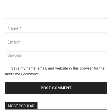
Comment:
Na
Ema
Web
Save my name, email, and website in this browser for the
next time I comment.
MOST POPULAR