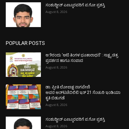
ಸಂಶುದ್ಧೀನ್ ಎಣ್ಮೂರವರಿಗೆ ಪ.ಗೋ ಪ್ರಶಸ್ತಿ
August 8, 2026
POPULAR POSTS
ಆ.9ರಂದು ‘ಆಟಿ ತಿಂಗಳ ಭೂತಾರಾಧನೆ’ : ಸಾಕ್ಷ್ಯ ಚಿತ್ರ
ಪ್ರದರ್ಶನ ಹಾಗೂ ಸಂವಾದ
August 8, 2026
ಡಾ. ಪ್ರೀತಿ ಲೋಲಾಕ್ಷ ನಾಗವೇಣಿ
ಅವರ ಅನ್‌ಟಚೆಬಿಲಿಟಿ ಇನ್ 21 ಸೆಂಚುರಿ ಇಂಡಿಯಾ
ಕೃತಿ ಬಿಡುಗಡೆ
August 8, 2026
ಸಂಶುದ್ಧೀನ್ ಎಣ್ಮೂರವರಿಗೆ ಪ.ಗೋ ಪ್ರಶಸ್ತಿ
August 8, 2026