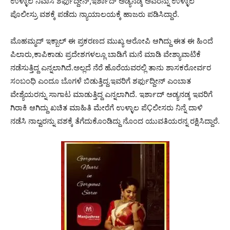
ಉಳ್ಳಾಲ ನಿವಾಸಿ ಶರ್ಫುದ್ದೀನ್,ಇರ್ಶಾದ್ ಅಡ್ಯನಡ್ಕ ಅವರನ್ನು ಉಳ್ಳಾಲ
ಪೊಲೀಸ್ರು ವಶಕ್ಕೆ ಪಡೆದು ನ್ಯಾಯಾಲಯಕ್ಕೆ ಹಾಜರು ಪಡಿಸಿದ್ದಾರೆ.
ಮೊಹಮ್ಮದ್ ಇಕ್ಬಾಲ್ ಈ ಪ್ರಕರಣದ ಮುಖ್ಯ ಆರೋಪಿ ಆಗಿದ್ದು ಈತ ಈ ಹಿಂದೆ
ಪಿಲಾರು,ಕಾಪಿಕಾಡು ಪ್ರದೇಶಗಳಲ್ಲೂ ಬಾಡಿಗೆ ಮನೆ ಮಾಡಿ ವೇಶ್ಯಾವಾಟಿಕೆ
ನಡೆಸುತ್ತಿದ್ದ ಎನ್ನಲಾಗಿದೆ.ಅಲ್ಲದೆ ನೆರೆ ಹೊರೆಯವರಲ್ಲಿ ತಾನು ಶಾಸಕರೋರ್ವರ
ಸಂಬಂಧಿ ಎಂದೂ ಬೊಗಳೆ ಬಿಡುತ್ತಿದ್ದ.ಇವರಿಗೆ ಶರ್ಫುದ್ದೀನ್ ಎಂಬಾತ
ವೇಶ್ಯೆಯರನ್ನು ಸಾಗಾಟ ಮಾಡುತ್ತಿದ್ದ ಎನ್ನಲಾಗಿದೆ. ಇರ್ಶಾದ್ ಅಡ್ಯನಡ್ಕ ಇವರಿಗೆ
ಗಿರಾಕಿ ಆಗಿದ್ದು ಖಚಿತ ಮಾಹಿತಿ ಮೇರೆಗೆ ಉಳ್ಳಾಲ ಪೆÇಲೀಸರು ನಿನ್ನೆ ದಾಳಿ
ನಡೆಸಿ ನಾಲ್ವರನ್ನು ವಶಕ್ಕೆ ತೆಗೆದುಕೊಂಡಿದ್ದು ನೊಂದ ಯುವತಿಯರನ್ನ ರಕ್ಷಿಸಿದ್ದಾರೆ.