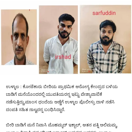
ಉಳ್ಳಾಲ : ಕೋಟೆಕಾರು ಬೀರಿಯ ಪ್ರಾಥಮಿಕ ಆರೋಗ್ಯ ಕೇಂದ್ರದ ಬಳಿಯ
ಬಾಡಿಗೆ ಮನೆಯೊಂದರಲ್ಲಿ ಯುವತಿಯರನ್ನ ಇಟ್ಟು ವೇಶ್ಯಾವಾಟಿಕೆ
ನಡೆಸುತ್ತಿದ್ದು,ಮಾಂಸ ಧಂದೆಯ ಅಡ್ಡೆಗೆ ಉಳ್ಳಾಲ ಪೊಲೀಸ್ರು ದಾಳಿ ನಡೆಸಿ
ದಂಪತಿ ಸಹಿತ ನಾಲ್ವರನ್ನ ಬಂಧಿಸಿದ್ದಾರೆ.
ಬೀರಿ ಬಾಡಿಗೆ ಮನೆ ನಿವಾಸಿ ಮೊಹಮ್ಮದ್ ಇಕ್ಬಾಲ್, ಆತನ ಪತ್ನಿ ಅಲಿಮಮ್ಮ,