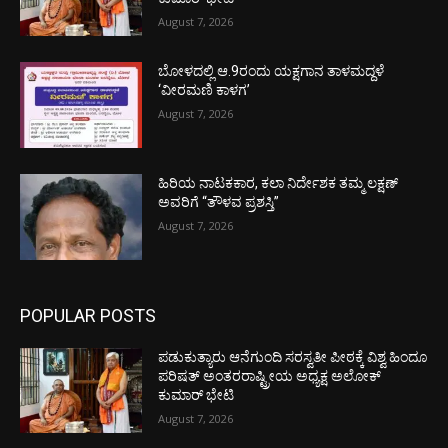
August 7, 2026
ಬೋಳದಲ್ಲಿ ಆ.9ರಂದು ಯಕ್ಷಗಾನ ತಾಳಮದ್ದಳೆ
‘ವೀರಮಣಿ ಕಾಳಗ’
August 7, 2026
ಹಿರಿಯ ನಾಟಕಕಾರ, ಕಲಾ ನಿರ್ದೇಶಕ ತಮ್ಮ ಲಕ್ಷಣ್
ಅವರಿಗೆ “ತೌಳವ ಪ್ರಶಸ್ತಿ”
August 7, 2026
POPULAR POSTS
ಪಡುಕುತ್ಯಾರು ಆನೆಗುಂದಿ ಸರಸ್ವತೀ ಪೀಠಕ್ಕೆ ವಿಶ್ವ ಹಿಂದೂ
ಪರಿಷತ್ ಅಂತರರಾಷ್ಟ್ರೀಯ ಅಧ್ಯಕ್ಷ ಅಲೋಕ್
ಕುಮಾರ್ ಭೇಟಿ
August 7, 2026