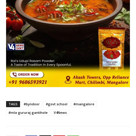
TAGS
#byndoor
#govt school
#mangalore
#mla gururaj gantihole
V4News