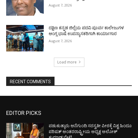
August 7, 2026
ದಕ್ಷಿಣ ಕನ್ನಡ ಜಿಲ್ಲೆಯ ಪದವಿ ಪೂರ್ವ ಕಾಲೇಜುಗಳ
ಆಂಗ್ಲ ಭಾಷೆ ಉಪನ್ಯಾಸಕರಿಗಾಗಿ ಕಾರ್ಯಾಗಾರ
August 7, 2026
Load more
RECENT COMMENTS
EDITOR PICKS
ಪಡುಕುತ್ಯಾರು ಆನೆಗುಂದಿ ಸರಸ್ವತೀ ಪೀಠಕ್ಕೆ ವಿಶ್ವ ಹಿಂದೂ
ಪರಿಷತ್ ಅಂತರರಾಷ್ಟ್ರೀಯ ಅಧ್ಯಕ್ಷ ಅಲೋಕ್
ಕುಮಾರ್ ಭೇಟಿ