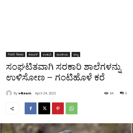
Fresh News
ಕರಾವಳಿ
ಉಡುಪಿ
ರಾಜಕೀಯ
ರಾಜ್ಯ
ಸಂಘಟಿತವಾಗಿ ಸರಕಾರಿ ಶಾಲೆಗಳನ್ನು
ಉಳಿಸೋಣ – ಗಂಟಿಹೊಳೆ ಕರೆ
By
v4team
April 24, 2025
64
0