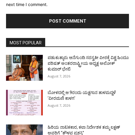
next time I comment.
MOST POPULAR
ಪಡುಕುತ್ಯಾರು ಆನೆಗುಂದಿ ಸರಸ್ವತೀ ಪೀಠಕ್ಕೆ ವಿಶ್ವ ಹಿಂದೂ
ಪರಿಷತ್ ಅಂತರರಾಷ್ಟ್ರೀಯ ಅಧ್ಯಕ್ಷ ಅಲೋಕ್
ಕುಮಾರ್ ಭೇಟಿ
August 7, 2026
ಬೋಳದಲ್ಲಿ ಆ.9ರಂದು ಯಕ್ಷಗಾನ ತಾಳಮದ್ದಳೆ
‘ವೀರಮಣಿ ಕಾಳಗ’
August 7, 2026
ಹಿರಿಯ ನಾಟಕಕಾರ, ಕಲಾ ನಿರ್ದೇಶಕ ತಮ್ಮ ಲಕ್ಷಣ್
ಅವರಿಗೆ “ತೌಳವ ಪ್ರಶಸ್ತಿ”