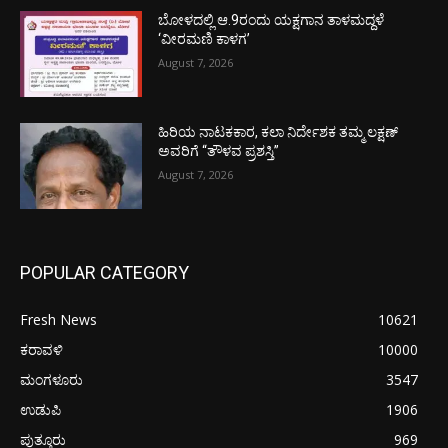
ಬೋಳದಲ್ಲಿ ಆ.9ರಂದು ಯಕ್ಷಗಾನ ತಾಳಮದ್ದಳೆ
‘ವೀರಮಣಿ ಕಾಳಗ’
August 7, 2026
ಹಿರಿಯ ನಾಟಕಕಾರ, ಕಲಾ ನಿರ್ದೇಶಕ ತಮ್ಮ ಲಕ್ಷಣ್
ಅವರಿಗೆ “ತೌಳವ ಪ್ರಶಸ್ತಿ”
August 7, 2026
POPULAR CATEGORY
Fresh News
10621
ಕರಾವಳಿ
10000
ಮಂಗಳೂರು
3547
ಉಡುಪಿ
1906
ಪುತ್ತೂರು
969