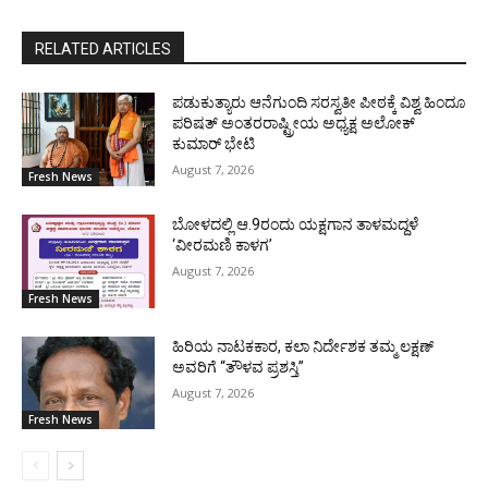
RELATED ARTICLES
ಪಡುಕುತ್ಯಾರು ಆನೆಗುಂದಿ ಸರಸ್ವತೀ ಪೀಠಕ್ಕೆ ವಿಶ್ವ ಹಿಂದೂ
ಪರಿಷತ್ ಅಂತರರಾಷ್ಟ್ರೀಯ ಅಧ್ಯಕ್ಷ ಅಲೋಕ್
ಕುಮಾರ್ ಭೇಟಿ
August 7, 2026
Fresh News
ಬೋಳದಲ್ಲಿ ಆ.9ರಂದು ಯಕ್ಷಗಾನ ತಾಳಮದ್ದಳೆ
‘ವೀರಮಣಿ ಕಾಳಗ’
August 7, 2026
Fresh News
ಹಿರಿಯ ನಾಟಕಕಾರ, ಕಲಾ ನಿರ್ದೇಶಕ ತಮ್ಮ ಲಕ್ಷಣ್
ಅವರಿಗೆ “ತೌಳವ ಪ್ರಶಸ್ತಿ”
August 7, 2026
Fresh News