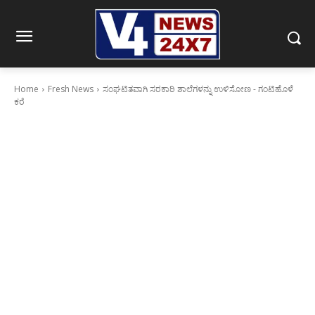
Home
Fresh News
ಸಂಘಟಿತವಾಗಿ ಸರಕಾರಿ ಶಾಲೆಗಳನ್ನು ಉಳಿಸೋಣ - ಗಂಟಿಹೊಳೆ
ಕರೆ