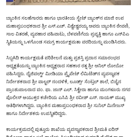
ಬ್ಯಾಂಕಿನ ಸಲಹೆಗಾರರು ಹಾಗೂ ಭಾರತೀಯ ಸ್ಟೇಟ್ ಬ್ಯಾಂಕ್‌ನ ಮಾಜಿ ಉಪ
ಮಹಾಪ್ರಬಂಧಕರಾದ ಶ್ರೀ ಎಸ್.ಎಚ್. ವಿಶ್ವೇಶ್ವರಯ್ಯ ಅವರು ಬ್ಯಾಂಕಿನ ಠೇವಣಿ,
ಸಾಲ ವಿತರಣೆ, ವ್ಯವಹಾರ ವಹಿವಾಟು, ಬೆಳವಣಿಗೆಯ ಪ್ರವೃತ್ತಿ ಹಾಗೂ ಎನ್‌ಪಿಎ
ಸ್ಥಿತಿಯನ್ನು ಒಳಗೊಂಡ ಸಮಗ್ರ ಕಾರ್ಯಕ್ಷಮತಾ ವರದಿಯನ್ನು ಮಂಡಿಸಿದರು.
ಸಿಬ್ಬAದಿ ಕಾರ್ಯಕ್ಷಮತೆ ಪರಿಶೀಲನೆ ಮತ್ತು ಪ್ರಶಸ್ತಿ ಪ್ರದಾನ ಸಮಾರಂಭದ
ಅಧ್ಯಕ್ಷತೆಯನ್ನು ಬ್ಯಾಂಕಿನ ಅಧ್ಯಕ್ಷರಾದ ಸಹಕಾರ ರತ್ನ ಶ್ರೀ ಅನಿಲ್ ಲೋಬೋ
ವಹಿಸಿದ್ದರು. ದೈಜಿವರ್ಲ್ಡ್ ಮೀಡಿಯಾ ಪ್ರೈವೇಟ್ ಲಿಮಿಟೆಡ್‌ನ ವ್ಯವಸ್ಥಾಪಕ
ನಿರ್ದೇಶಕರಾದ ಶ್ರೀ ವಾಲ್ಟರ್ ನಂದಳಿಕೆ, ಲೂರ್ಡ್ಸ್ ಸೆಂಟ್ರಲ್ ಶಾಲೆ, ಬಿಜೈನ
ಪ್ರಾಂಶುಪಾಲರಾದ ವಂ. ಫಾ. ಜಾನ್ ಎಲ್. ಸಿಕ್ವೇರಾ ಹಾಗೂ ಮಂಗಳೂರು ನಗರ
ಪೊಲೀಸ್ ಆಯುಕ್ತರ ಕಚೇರಿಯ ಎಸಿಪಿ ಶ್ರೀ ರವೀಶ್ ಎಸ್. ನಾಯಕ್ ಮುಖ್ಯ
ಅತಿಥಿಗಳಾಗಿದ್ದರು. ಬ್ಯಾಂಕಿನ ಮಹಾಪ್ರಬಂಧಕರಾದ ಶ್ರೀ ಸುನಿಲ್ ಮಿನೇಜಸ್
ಹಾಗೂ ನಿರ್ದೇಶಕರು ಉಪಸ್ಥಿತರಿದ್ದರು.
ಕಾರ್ಯಕ್ರಮದಲ್ಲಿ ಪುತ್ತೂರು ಶಾಖೆಯ ವ್ಯವಸ್ಥಾಪಕರಾದ ಶ್ರೀಮತಿ ಐರಿನ್