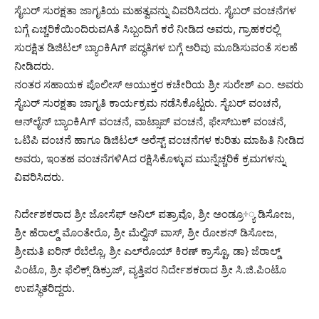
ಸೈಬರ್ ಸುರಕ್ಷತಾ ಜಾಗೃತಿಯ ಮಹತ್ವವನ್ನು ವಿವರಿಸಿದರು. ಸೈಬರ್ ವಂಚನೆಗಳ
ಬಗ್ಗೆ ಎಚ್ಚರಿಕೆಯಿಂದಿರುವAತೆ ಸಿಬ್ಬಂದಿಗೆ ಕರೆ ನೀಡಿದ ಅವರು, ಗ್ರಾಹಕರಲ್ಲಿ
ಸುರಕ್ಷಿತ ಡಿಜಿಟಲ್ ಬ್ಯಾಂಕಿAಗ್ ಪದ್ಧತಿಗಳ ಬಗ್ಗೆ ಅರಿವು ಮೂಡಿಸುವಂತೆ ಸಲಹೆ
ನೀಡಿದರು.
ನಂತರ ಸಹಾಯಕ ಪೊಲೀಸ್ ಆಯುಕ್ತರ ಕಚೇರಿಯ ಶ್ರೀ ಸುರೇಶ್ ಎಂ. ಅವರು
ಸೈಬರ್ ಸುರಕ್ಷತಾ ಜಾಗೃತಿ ಕಾರ್ಯಕ್ರಮ ನಡೆಸಿಕೊಟ್ಟರು. ಸೈಬರ್ ವಂಚನೆ,
ಆನ್‌ಲೈನ್ ಬ್ಯಾಂಕಿAಗ್ ವಂಚನೆ, ವಾಟ್ಸಾಪ್ ವಂಚನೆ, ಫೇಸ್‌ಬುಕ್ ವಂಚನೆ,
ಒಟಿಪಿ ವಂಚನೆ ಹಾಗೂ ಡಿಜಿಟಲ್ ಅರೆಸ್ಟ್ ವಂಚನೆಗಳ ಕುರಿತು ಮಾಹಿತಿ ನೀಡಿದ
ಅವರು, ಇಂತಹ ವಂಚನೆಗಳಿAದ ರಕ್ಷಿಸಿಕೊಳ್ಳುವ ಮುನ್ನೆಚ್ಚರಿಕೆ ಕ್ರಮಗಳನ್ನು
ವಿವರಿಸಿದರು.
ನಿರ್ದೇಶಕರಾದ ಶ್ರೀ ಜೋಸೆಫ್ ಅನಿಲ್ ಪತ್ರಾವೊ, ಶ್ರೀ ಅಂಡ್ರೂ÷್ಯ ಡಿಸೋಜ,
ಶ್ರೀ ಹೆರಾಲ್ಡ್ ಮೊಂತೇರೊ, ಶ್ರೀ ಮೆಲ್ವಿನ್ ವಾಸ್, ಶ್ರೀ ರೋಶನ್ ಡಿಸೋಜ,
ಶ್ರೀಮತಿ ಐರಿನ್ ರೆಬೆಲ್ಲೊ, ಶ್ರೀ ಎಲ್‌ರೊಯ್ ಕಿರಣ್ ಕ್ರಾಸ್ಟೊ, ಡಾ} ಜೆರಾಲ್ಡ್
ಪಿಂಟೊ, ಶ್ರೀ ಫೆಲಿಕ್ಸ್ ಡಿಕ್ರುಜ್, ವ್ಯತ್ತಿಪರ ನಿರ್ದೇಶಕರಾದ ಶ್ರೀ ಸಿ.ಜಿ.ಪಿಂಟೊ
ಉಪಸ್ಥಿತರಿದ್ದರು.