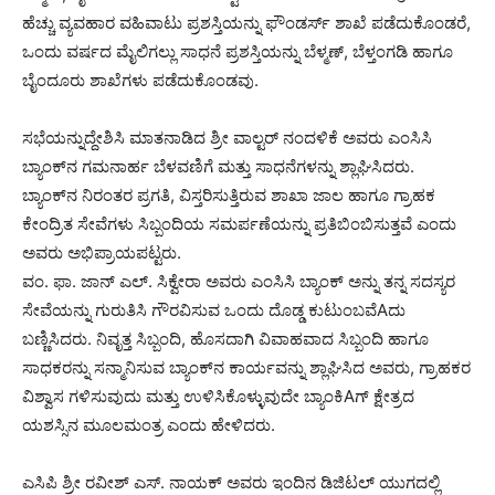
ಹೆಚ್ಚು ವ್ಯವಹಾರ ವಹಿವಾಟು ಪ್ರಶಸ್ತಿಯನ್ನು ಫೌಂಡರ್ಸ್ ಶಾಖೆ ಪಡೆದುಕೊಂಡರೆ,
ಒಂದು ವರ್ಷದ ಮೈಲಿಗಲ್ಲು ಸಾಧನೆ ಪ್ರಶಸ್ತಿಯನ್ನು ಬೆಳ್ಮಣ್, ಬೆಳ್ತಂಗಡಿ ಹಾಗೂ
ಬೈಂದೂರು ಶಾಖೆಗಳು ಪಡೆದುಕೊಂಡವು.
ಸಭೆಯನ್ನುದ್ದೇಶಿಸಿ ಮಾತನಾಡಿದ ಶ್ರೀ ವಾಲ್ಟರ್ ನಂದಳಿಕೆ ಅವರು ಎಂಸಿಸಿ
ಬ್ಯಾಂಕ್‌ನ ಗಮನಾರ್ಹ ಬೆಳವಣಿಗೆ ಮತ್ತು ಸಾಧನೆಗಳನ್ನು ಶ್ಲಾಘಿಸಿದರು.
ಬ್ಯಾಂಕ್‌ನ ನಿರಂತರ ಪ್ರಗತಿ, ವಿಸ್ತರಿಸುತ್ತಿರುವ ಶಾಖಾ ಜಾಲ ಹಾಗೂ ಗ್ರಾಹಕ
ಕೇಂದ್ರಿತ ಸೇವೆಗಳು ಸಿಬ್ಬಂದಿಯ ಸಮರ್ಪಣೆಯನ್ನು ಪ್ರತಿಬಿಂಬಿಸುತ್ತವೆ ಎಂದು
ಅವರು ಅಭಿಪ್ರಾಯಪಟ್ಟರು.
ವಂ. ಫಾ. ಜಾನ್ ಎಲ್. ಸಿಕ್ವೇರಾ ಅವರು ಎಂಸಿಸಿ ಬ್ಯಾಂಕ್ ಅನ್ನು ತನ್ನ ಸದಸ್ಯರ
ಸೇವೆಯನ್ನು ಗುರುತಿಸಿ ಗೌರವಿಸುವ ಒಂದು ದೊಡ್ಡ ಕುಟುಂಬವೆAದು
ಬಣ್ಣಿಸಿದರು. ನಿವೃತ್ತ ಸಿಬ್ಬಂದಿ, ಹೊಸದಾಗಿ ವಿವಾಹವಾದ ಸಿಬ್ಬಂದಿ ಹಾಗೂ
ಸಾಧಕರನ್ನು ಸನ್ಮಾನಿಸುವ ಬ್ಯಾಂಕ್‌ನ ಕಾರ್ಯವನ್ನು ಶ್ಲಾಘಿಸಿದ ಅವರು, ಗ್ರಾಹಕರ
ವಿಶ್ವಾಸ ಗಳಿಸುವುದು ಮತ್ತು ಉಳಿಸಿಕೊಳ್ಳುವುದೇ ಬ್ಯಾಂಕಿAಗ್ ಕ್ಷೇತ್ರದ
ಯಶಸ್ಸಿನ ಮೂಲಮಂತ್ರ ಎಂದು ಹೇಳಿದರು.
ಎಸಿಪಿ ಶ್ರೀ ರವೀಶ್ ಎಸ್. ನಾಯಕ್ ಅವರು ಇಂದಿನ ಡಿಜಿಟಲ್ ಯುಗದಲ್ಲಿ