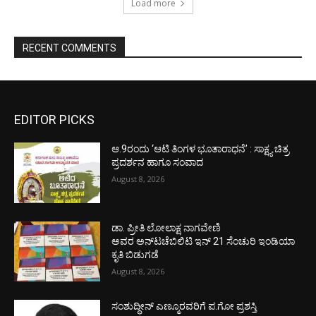
Load more
RECENT COMMENTS
EDITOR PICKS
ಆ.9ರಂದು ‘ಆಟಿ ತಿಂಗಳ ಭೂತಾರಾಧನೆ’ : ಸಾಕ್ಷ್ಯ ಚಿತ್ರ
ಪ್ರದರ್ಶನ ಹಾಗೂ ಸಂವಾದ
August 8, 2026
ಡಾ. ಪ್ರೀತಿ ಲೋಲಾಕ್ಷ ನಾಗವೇಣಿ
ಅವರ ಅನ್‌ಟಚೆಬಿಲಿಟಿ ಇನ್ 21 ಸೆಂಚುರಿ ಇಂಡಿಯಾ
ಕೃತಿ ಬಿಡುಗಡೆ
August 8, 2026
ಸಂಶುದ್ಧೀನ್ ಎಣ್ಮೂರವರಿಗೆ ಪ.ಗೋ ಪ್ರಶಸ್ತಿ