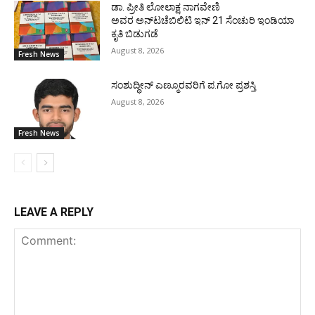
ಡಾ. ಪ್ರೀತಿ ಲೋಲಾಕ್ಷ ನಾಗವೇಣಿ
ಅವರ ಅನ್‌ಟಚೆಬಿಲಿಟಿ ಇನ್ 21 ಸೆಂಚುರಿ ಇಂಡಿಯಾ
ಕೃತಿ ಬಿಡುಗಡೆ
August 8, 2026
Fresh News
ಸಂಶುದ್ಧೀನ್ ಎಣ್ಮೂರವರಿಗೆ ಪ.ಗೋ ಪ್ರಶಸ್ತಿ
August 8, 2026
Fresh News
LEAVE A REPLY