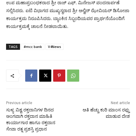
ಉಪ ಮಹಾಪ್ರಬಂಧಕರಾದ ಶ್ರೀ ರಾಜ್ ಎಫ್. ಮಿನೇಜಸ್ ವಂದನಾರ್ಪಣೆ
ಸಲ್ಲಿಸಿದರು. ಐಟಿ ವಿಭಾಗದ ಮುಖ್ಯಸ್ಥರಾದ ಶ್ರೀ ಅಲ್ವಿನ್ ಝೇವಿಯರ್ ಡಿಸೋಜಾ
ಕಾರ್ಯಕ್ರಮ ನಿರೂಪಿಸಿದರು. ಬ್ಯಾಂಕಿನ ಸಿಬ್ಬಂದಿಯವರ ಪ್ರಾರ್ಥನೆಯೊಂದಿಗೆ
ಕಾರ್ಯಕ್ರಮಕ್ಕೆ ಚಾಲನೆ ನೀಡಲಾಯಿತು.
TAGS
#mcc bank
V4News
Previous article
Next article
ಸುಳ್ಯ :ವಿಶ್ವ ರಕ್ತದಾನಿಗಳ ದಿನದ
ಅತಿ ಹೆಚ್ಚು ಕುರಿ ಮಾಂಸ ರಫ್ತು
ಅಂಗವಾಗಿ ರಕ್ತದಾನ ಮಾಹಿತಿ
ಮಾಡುವ ದೇಶ
ಕಾರ್ಯಾಗಾರ ಹಾಗೂ ರಕ್ತದಾನ
ಸೇವಾ ರತ್ನ ಪ್ರಶಸ್ತಿ ಪ್ರಧಾನ