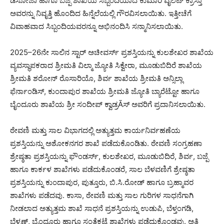
ಡಿಸೋಜಾ ಹಾಗೂ ಬಜ್ಪೆ ಶಾಖೆಯ ಸಿಬ್ಬಂದಿಯಾದ ಕುಮಾರಿ ವೈಲೆಟ್ ಕ್ರಾಸ್ತಾ
ಅವರನ್ನು ನಿವೃತ್ತಿ ಹೊಂದಿದ ಹಿನ್ನೆಲೆಯಲ್ಲಿ ಗೌರವಿಸಲಾಯಿತು. ಇತ್ತೀಚೆಗೆ
ವಿವಾಹವಾದ ಸಿಬ್ಬಂದಿಯವರನ್ನೂ ಅಭಿನಂದಿಸಿ ಸನ್ಮಾನಿಸಲಾಯಿತು.
2025–26ನೇ ಸಾಲಿನ ಸ್ಟಾರ್ ಅಚೀವರ್ಸ್ ಪ್ರಶಸ್ತಿಯನ್ನು ಕುಲಶೇಖರ ಶಾಖೆಯ
ವ್ಯವಸ್ಥಾಪಕರಾದ ಶ್ರೀಮತಿ ವಿಲ್ಮಾ ಜ್ಯೋತಿ ಸಿಕ್ವೇರಾ, ಮೂಡುಬಿದಿರೆ ಶಾಖೆಯ
ಶ್ರೀಮತಿ ಶರೋನ್ ರೊಸಾರಿಯೊ, ಶಿರ್ವ ಶಾಖೆಯ ಶ್ರೀಮತಿ ಅನ್ಸಿಲ್ಲಾ
ಫೆರ್ನಾಂಡಿಸ್, ಕುಂದಾಪುರ ಶಾಖೆಯ ಶ್ರೀಮತಿ ಜ್ಯೋತಿ ಬ್ಯಾರೆಟ್ಟೋ ಹಾಗೂ
ಬೈಂದೂರು ಶಾಖೆಯ ಶ್ರೀ ಸಂದೀಪ್ ಕ್ವಾಡ್ರÃಸ್ ಅವರಿಗೆ ಪ್ರದಾನಿಸಲಾಯಿತು.
ಠೇವಣಿ ಮತ್ತು ಸಾಲ ವಿಭಾಗದಲ್ಲಿ ಅತ್ಯುತ್ತಮ ಕಾರ್ಯನಿರ್ವಹಣೆಯ
ಪ್ರಶಸ್ತಿಯನ್ನು ಅಶೋಕನಗರ ಶಾಖೆ ಪಡೆದುಕೊಂಡಿತು. ಠೇವಣಿ ಸಂಗ್ರಹಣಾ
ಶ್ರೇಷ್ಠತಾ ಪ್ರಶಸ್ತಿಯನ್ನು ಫೌಂಡರ್ಸ್, ಕುಲಶೇಖರ, ಮೂಡುಬಿದಿರೆ, ಶಿರ್ವ, ಬಜ್ಪೆ
ಹಾಗೂ ಕಾರ್ಕಳ ಶಾಖೆಗಳು ಪಡೆದುಕೊಂಡರೆ, ಸಾಲ ಬೆಳವಣಿಗೆ ಶ್ರೇಷ್ಠತಾ
ಪ್ರಶಸ್ತಿಯನ್ನು ಕುಂದಾಪುರ, ಪುತ್ತೂರು, ಬಿ.ಸಿ.ರೋಡ್ ಹಾಗೂ ಬ್ರಹ್ಮಾವರ
ಶಾಖೆಗಳು ಪಡೆದವು. ಕಾಸಾ, ಠೇವಣಿ ಮತ್ತು ಸಾಲ ಗುರಿಗಳ ಸಾಧನೆಗಾಗಿ
ನೀಡಲಾದ ಅತ್ಯುತ್ತಮ ಶಾಖೆ ಸಾಧನೆ ಪ್ರಶಸ್ತಿಯನ್ನು ಉಡುಪಿ, ಬೆಳ್ತಂಗಡಿ,
ಬೆಳ್ಮಣ್, ಬೈಂದೂರು ಹಾಗೂ ಸಂತೆಕಟ್ಟೆ ಶಾಖೆಗಳು ಪಡೆದುಕೊಂಡವು. ಅತಿ