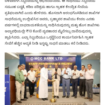
ಬೆಳವಣಿಗೆಗೆ ಸಿಬ್ಬಂದಿಯನ್ನು ಅಭಿನಂದಿಸಿದರು. ಈ ಸಾಧನೆಯು ಸಿಬ್ಬಂದಿಯ
ಸಮೂಹ ಬದ್ಧತೆ, ಕಠಿಣ ಪರಿಶ್ರಮ ಹಾಗೂ ಗ್ರಾಹಕ ಕೇಂದ್ರಿತ ಸೇವೆಯ
ಪ್ರತಿಫಲವಾಗಿದೆ ಎಂದು ಹೇಳಿದರು. ಹೊಸದಾಗಿ ಆರಂಭಗೊAಡಿರುವ ಶಾಖೆಗಳ
ಸಾಧನೆಯನ್ನು ಉಲ್ಲೇಖಿಸಿದ ಅವರು, ಬ್ರಹ್ಮಾವರ ಶಾಖೆಯು ಕೇವಲ ಎರಡು
ವರ್ಷಗಳಲ್ಲಿ ಲಾಭದಾಯಕತೆಯನ್ನು ಸಾಧಿಸಿರುವುದನ್ನು ಮತ್ತು ಹೊಸ ಶಾಖೆಗಳು
ಅಲ್ಪಾವಧಿಯಲ್ಲೇ ₹10 ಕೋಟಿ ವ್ಯವಹಾರದ ಮೈಲಿಗಲ್ಲು ದಾಟಿರುವುದನ್ನು
ಶ್ಲಾಘಿಸಿದರು. ಎಲ್ಲಾ ಸಿಬ್ಬಂದಿಯೂ ಒಗ್ಗಟ್ಟಿನಿಂದ ಕಾರ್ಯನಿರ್ವಹಿಸಿ ಗ್ರಾಹಕ
ಸೇವೆಗೆ ಹೆಚ್ಚಿನ ಆದ್ಯತೆ ನೀಡಿ ಇನ್ನಷ್ಟು ಸಾಧನೆ ಮಾಡಲು ಕರೆ ನೀಡಿದರು.