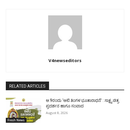
V4newseditors
RELATED ARTICLES
ಆ.9ರಂದು ‘ಆಟಿ ತಿಂಗಳ ಭೂತಾರಾಧನೆ’ : ಸಾಕ್ಷ್ಯ ಚಿತ್ರ
ಪ್ರದರ್ಶನ ಹಾಗೂ ಸಂವಾದ
August 8, 2026
Fresh News