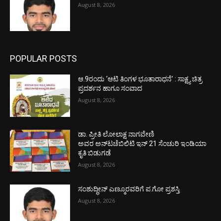
August 8, 2026
POPULAR POSTS
ಆ.9ರಂದು ‘ಆಟಿ ತಿಂಗಳ ಭೂತಾರಾಧನೆ’ : ಸಾಕ್ಷ್ಯ ಚಿತ್ರ
ಪ್ರದರ್ಶನ ಹಾಗೂ ಸಂವಾದ
August 8, 2026
ಡಾ. ಪ್ರೀತಿ ಲೋಲಾಕ್ಷ ನಾಗವೇಣಿ
ಅವರ ಅನ್‌ಟಚೆಬಿಲಿಟಿ ಇನ್ 21 ಸೆಂಚುರಿ ಇಂಡಿಯಾ
ಕೃತಿ ಬಿಡುಗಡೆ
August 8, 2026
ಸಂಶುದ್ಧೀನ್ ಎಣ್ಮೂರವರಿಗೆ ಪ.ಗೋ ಪ್ರಶಸ್ತಿ
August 8, 2026