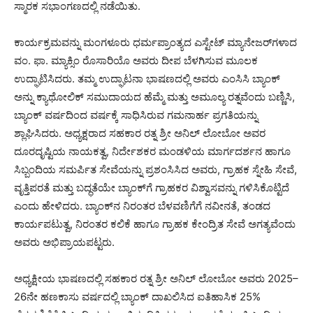
ಸ್ಮಾರಕ ಸಭಾಂಗಣದಲ್ಲಿ ನಡೆಯಿತು.
ಕಾರ್ಯಕ್ರಮವನ್ನು ಮಂಗಳೂರು ಧರ್ಮಪ್ರಾಂತ್ಯದ ಎಸ್ಟೇಟ್ ಮ್ಯಾನೇಜರ್‌ಗಳಾದ
ವಂ. ಫಾ. ಮ್ಯಾಕ್ಸಿಂ ರೊಸಾರಿಯೊ ಅವರು ದೀಪ ಬೆಳಗಿಸುವ ಮೂಲಕ
ಉದ್ಘಾಟಿಸಿದರು. ತಮ್ಮ ಉದ್ಘಾಟನಾ ಭಾಷಣದಲ್ಲಿ ಅವರು ಎಂಸಿಸಿ ಬ್ಯಾಂಕ್
ಅನ್ನು ಕ್ಯಾಥೋಲಿಕ್ ಸಮುದಾಯದ ಹೆಮ್ಮೆ ಮತ್ತು ಅಮೂಲ್ಯ ರತ್ನವೆಂದು ಬಣ್ಣಿಸಿ,
ಬ್ಯಾಂಕ್ ವರ್ಷದಿಂದ ವರ್ಷಕ್ಕೆ ಸಾಧಿಸಿರುವ ಗಮನಾರ್ಹ ಪ್ರಗತಿಯನ್ನು
ಶ್ಲಾಘಿಸಿದರು. ಅಧ್ಯಕ್ಷರಾದ ಸಹಕಾರ ರತ್ನ ಶ್ರೀ ಅನಿಲ್ ಲೋಬೋ ಅವರ
ದೂರದೃಷ್ಟಿಯ ನಾಯಕತ್ವ, ನಿರ್ದೇಶಕರ ಮಂಡಳಿಯ ಮಾರ್ಗದರ್ಶನ ಹಾಗೂ
ಸಿಬ್ಬಂದಿಯ ಸಮರ್ಪಿತ ಸೇವೆಯನ್ನು ಪ್ರಶಂಸಿಸಿದ ಅವರು, ಗ್ರಾಹಕ ಸ್ನೇಹಿ ಸೇವೆ,
ವೃತ್ತಿಪರತೆ ಮತ್ತು ಬದ್ಧತೆಯೇ ಬ್ಯಾಂಕ್‌ಗೆ ಗ್ರಾಹಕರ ವಿಶ್ವಾಸವನ್ನು ಗಳಿಸಿಕೊಟ್ಟಿದೆ
ಎಂದು ಹೇಳಿದರು. ಬ್ಯಾಂಕ್‌ನ ನಿರಂತರ ಬೆಳವಣಿಗೆಗೆ ನವೀನತೆ, ತಂಡದ
ಕಾರ್ಯಪಟುತ್ವ, ನಿರಂತರ ಕಲಿಕೆ ಹಾಗೂ ಗ್ರಾಹಕ ಕೇಂದ್ರಿತ ಸೇವೆ ಅಗತ್ಯವೆಂದು
ಅವರು ಅಭಿಪ್ರಾಯಪಟ್ಟರು.
ಅಧ್ಯಕ್ಷೀಯ ಭಾಷಣದಲ್ಲಿ ಸಹಕಾರ ರತ್ನ ಶ್ರೀ ಅನಿಲ್ ಲೋಬೋ ಅವರು 2025–
26ನೇ ಹಣಕಾಸು ವರ್ಷದಲ್ಲಿ ಬ್ಯಾಂಕ್ ದಾಖಲಿಸಿದ ಐತಿಹಾಸಿಕ 25%