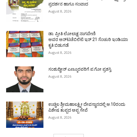
ಪ್ರದರ್ಶನ ಹಾಗೂ ಸಂವಾದ
August 8, 2026
ಡಾ. ಪ್ರೀತಿ ಲೋಲಾಕ್ಷ ನಾಗವೇಣಿ
ಅವರ ಅನ್‌ಟಚೆಬಿಲಿಟಿ ಇನ್ 21 ಸೆಂಚುರಿ ಇಂಡಿಯಾ
ಕೃತಿ ಬಿಡುಗಡೆ
August 8, 2026
ಸಂಶುದ್ಧೀನ್ ಎಣ್ಮೂರವರಿಗೆ ಪ.ಗೋ ಪ್ರಶಸ್ತಿ
August 8, 2026
ಉಚ್ಚಿಲ ಶ್ರೀಮಹಾಲಕ್ಷ್ಮೀ ದೇವಸ್ಥಾನದಲ್ಲಿ ಆ.10ರಂದು
ವಿಶೇಷ ತುಪ್ಪದ ಅಪ್ಪ ಸೇವೆ
August 8, 2026