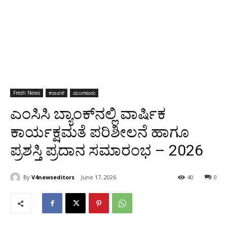
Fresh News
ಕರಾವಳಿ
ಮಂಗಳೂರು
ಎಂಸಿಸಿ ಬ್ಯಾಂಕ್‌ನಲ್ಲಿ ವಾರ್ಷಿಕ
ಕಾರ್ಯಕ್ಷಮತೆ ಪರಿಶೀಲನೆ ಹಾಗೂ
ಪ್ರಶಸ್ತಿ ಪ್ರದಾನ ಸಮಾರಂಭ – 2026
By
V4newseditors
June 17, 2026
40
0