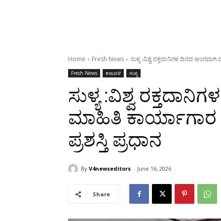
Home
Fresh News
ಸುಳ್ಯ :ವಿಶ್ವ ರಕ್ತದಾನಿಗಳ ದಿನದ ಅಂಗವಾಗಿ
Fresh News
ಕರಾವಳಿ
ಸುಳ್ಯ
ಸುಳ್ಯ :ವಿಶ್ವ ರಕ್ತದಾನ
ಮಾಹಿತಿ ಕಾರ್ಯಾಗಾರ 
ಪ್ರಶಸ್ತಿ ಪ್ರಧಾನ
By
V4newseditors
June 16, 2026
Share