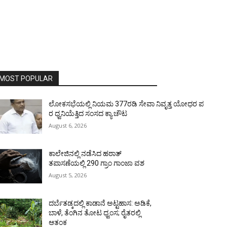
MOST POPULAR
ಲೋಕಸಭೆಯಲ್ಲಿ ನಿಯಮ 377ರಡಿ ಸೇವಾ ನಿವೃತ್ತ ಯೋಧರ ಪ
ರ ಧ್ವನಿಯೆತ್ತಿದ ಸಂಸದ ಕ್ಯಾ.ಚೌಟ
August 6, 2026
ಕಾಲೇಜಿನಲ್ಲಿ ನಡೆಸಿದ ಹಠಾತ್
ತಪಾಸಣೆಯಲ್ಲಿ 290 ಗ್ರಾಂ ಗಾಂಜಾ ವಶ
August 5, 2026
ದರ್ಬೆತಡ್ಕದಲ್ಲಿ ಕಾಡಾನೆ ಅಟ್ಟಹಾಸ: ಅಡಿಕೆ,
ಬಾಳೆ, ತೆಂಗಿನ ತೋಟ ಧ್ವಂಸ; ರೈತರಲ್ಲಿ
ಆತಂಕ