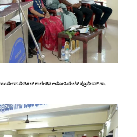
ಿ ಆಯುರ್ವೇದ ಮೆಡಿಕಲ್ ಕಾಲೇಜಿನ ಅಸೋಸಿಯೇಟ್ ಪ್ರೊಫೇಸರ್ ಡಾ.