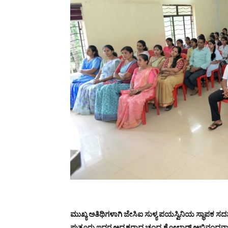
ಮುಖ್ಯ ಅತಿಥಿಗಳಾಗಿ ಜೇಸಿಐ ಸುಳ್ಯ ಪಯಸ್ವಿನಿಯ ಸ್ಥಾಪಕ ಸ
ಪುತ್ತೂರು ಇದರ ಅಧ್ಯಕ್ಷರಾದ ಚಂದ್ರ ಕೋಲ್ಚಾರ್ ಅಭಿನಂದನಾ