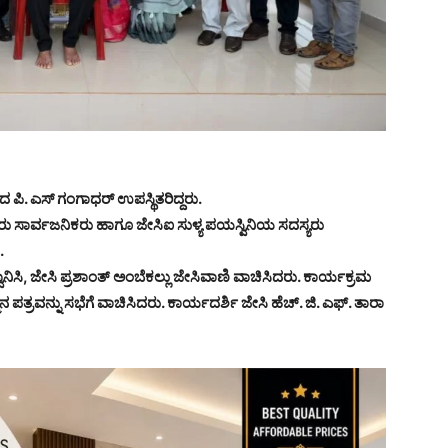
ದ ಪಿ. ಎಸ್ ಗಂಗಾಧರ್ ಉಪಸ್ಥಿತರಿದ್ದರು.
್ಷಕರು ಸಾರ್ವಜನಿಕರು ಹಾಗೂ ಜೇಸಿಐ ಸುಳ್ಯ ಪಯಸ್ವಿನಿಯ ಸದಸ್ಯರು
.
್ವಾನಿಸಿ, ಜೇಸಿ ಪ್ರಶಾಂತ್ ಅಂಬೆಕಲ್ಲು ಜೇಸಿವಾಣಿ ವಾಚಿಸಿದರು. ಕಾರ್ಯಕ್ರಮ
ತ್ರವನ್ನು ಸಭೆಗೆ ವಾಚಿಸಿದರು. ಕಾರ್ಯದರ್ಶಿ ಜೇಸಿ ಹೆಚ್. ಜಿ. ಎಫ್. ತಾರಾ