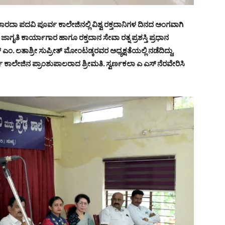
್ರೀ ಶಾರದಾ ಪದವಿ ಪೂರ್ವ ಕಾಲೇಜಿನಲ್ಲಿ ವಿಶ್ವ ರಕ್ತದಾನಿಗಳ ದಿನದ ಅಂಗವಾಗಿ
ಾಗೃತಿ ಕಾರ್ಯಾಗಾರ ಹಾಗೂ ರಕ್ತದಾನ ಸೇವಾ ರತ್ನ ಪ್ರಶಸ್ತಿ ಪ್ರಧಾನ
. ಲತಾಶ್ರೀ ಸುಪ್ರೀತ್ ಮೋಂಟಡ್ಕರವರ ಅಧ್ಯಕ್ಷತೆಯಲ್ಲಿ ನಡೆದಿದ್ದು,
ಕಾಲೇಜಿನ ಪ್ರಾಂಶುಪಾಲರಾದ ಶ್ರೀಮತಿ. ಸ್ವರ್ಣಕಲಾ ಎ ಎಸ್ ನೆರವೇರಿಸಿ