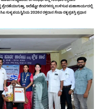
 ಪ್ರೇರಣೆಯಾಗುತ್ತಾ, ಅದೆಷ್ಟೋ ಜೀವಗಳನ್ನು ಉಳಿಸುವ ಮಹಾಕಾರ್ಯದಲ್ಲಿ
ೇಸಿಐ ಸುಳ್ಯ ಪಯಸ್ವಿನಿಯ 2026ರ ರಕ್ತದಾನ ಸೇವಾ ರತ್ನ ಪ್ರಶಸ್ತಿ ಪ್ರಧಾನ