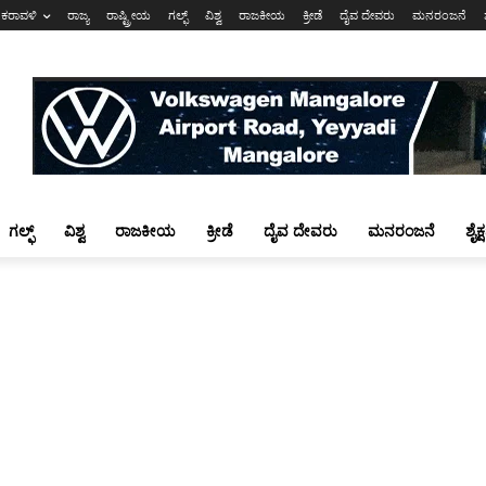
ಕರಾವಳಿ
ರಾಜ್ಯ
ರಾಷ್ಟ್ರೀಯ
ಗಲ್ಫ್
ವಿಶ್ವ
ರಾಜಕೀಯ
ಕ್ರೀಡೆ
ದೈವ ದೇವರು
ಮನರಂಜನೆ
ಗಲ್ಫ್
ವಿಶ್ವ
ರಾಜಕೀಯ
ಕ್ರೀಡೆ
ದೈವ ದೇವರು
ಮನರಂಜನೆ
ಶೈಕ