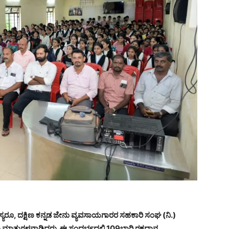
ದಸ್ಯರೂ, ದಕ್ಷಿಣ ಕನ್ನಡ ಜೇನು ವ್ಯವಸಾಯಗಾರರ ಸಹಕಾರಿ ಸಂಘ (ನಿ.)
 ಮಾತುಗಳನ್ನಾಡಿದರು. ಈ ಸಂಧರ್ಭದಲ್ಲಿ 109ಭಾರಿ ರಕ್ತದಾನ