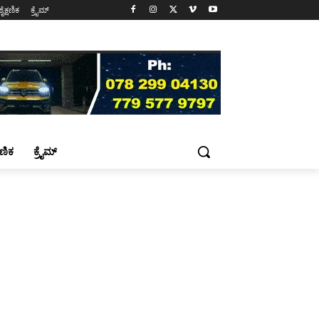
ಶೈಕ್ಷಣಿಕ
ಕ್ರೈಮ್
್ಷಣಿಕ
ಕ್ರೈಮ್