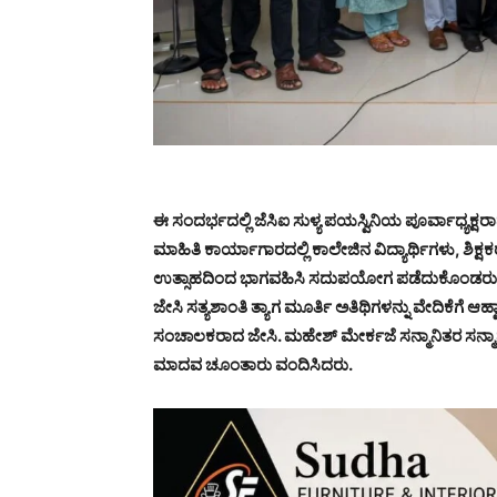
ಈ ಸಂದರ್ಭದಲ್ಲಿ ಜೆಸಿಐ ಸುಳ್ಯ ಪಯಸ್ವಿನಿಯ ಪೂರ್ವಾಧ್ಯಕ್ಷರಾ
ಮಾಹಿತಿ ಕಾರ್ಯಾಗಾರದಲ್ಲಿ ಕಾಲೇಜಿನ ವಿದ್ಯಾರ್ಥಿಗಳು, ಶಿಕ
ಉತ್ಸಾಹದಿಂದ ಭಾಗವಹಿಸಿ ಸದುಪಯೋಗ ಪಡೆದುಕೊಂಡರು
ಜೇಸಿ ಸತ್ಯಶಾಂತಿ ತ್ಯಾಗ ಮೂರ್ತಿ ಅತಿಥಿಗಳನ್ನು ವೇದಿಕೆಗೆ ಆಹ
ಸಂಚಾಲಕರಾದ ಜೇಸಿ. ಮಹೇಶ್ ಮೇರ್ಕಜೆ ಸನ್ಮಾನಿತರ ಸನ್ಮಾನ ಪ
ಮಾದವ ಚೂಂತಾರು ವಂದಿಸಿದರು.