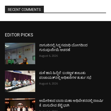
RECENT COMMENTS
EDITOR PICKS
ನಾಗೂರಿನಲ್ಲಿ ಸಿದ್ಧ ಸಮಾಧಿ ಯೋಗದಿಂದ
ಗುರುಪೂರ್ಣಿಮೆ ಆಚರಣೆ
August 6, 2026
ಮಳೆ ಹಾನಿ ಹಿನ್ನೆಲೆ: ಬಂಟ್ವಾಳ ತಾಲೂಕು
ಪಂಚಾಯತ್‌ನಲ್ಲಿ ಅಧಿಕಾರಿಗಳ ತುರ್ತು ಸಭೆ
August 6, 2026
ಅಮೇರಿಕಾದ ಬಾನಾ ಮಹಾ ಅಧಿವೇಶನದಲ್ಲಿ ರಾಜರ್ಷಿ
ಕೆ. ವಾಸುದೇವ ಶೆಟ್ಟಿ ಭಾಗಿ