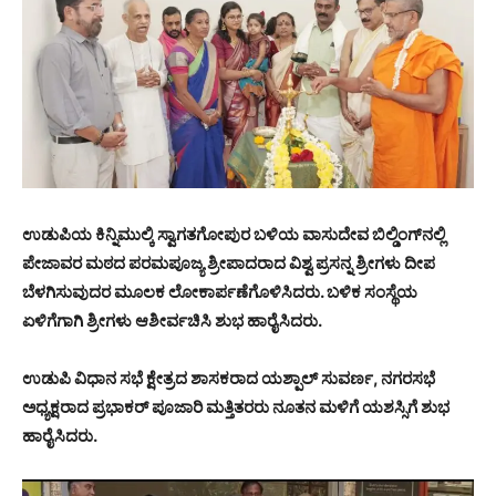
ಉಡುಪಿಯ ಕಿನ್ನಿಮುಲ್ಕಿ ಸ್ವಾಗತಗೋಪುರ ಬಳಿಯ ವಾಸುದೇವ ಬಿಲ್ಡಿಂಗ್‌ನಲ್ಲಿ
ಪೇಜಾವರ ಮಠದ ಪರಮಪೂಜ್ಯ ಶ್ರೀಪಾದರಾದ ವಿಶ್ವ ಪ್ರಸನ್ನ ಶ್ರೀಗಳು ದೀಪ
ಬೆಳಗಿಸುವುದರ ಮೂಲಕ ಲೋಕಾರ್ಪಣೆಗೊಳಿಸಿದರು. ಬಳಿಕ ಸಂಸ್ಥೆಯ
ಏಳಿಗೆಗಾಗಿ ಶ್ರೀಗಳು ಆಶೀರ್ವಚಿಸಿ ಶುಭ ಹಾರೈಸಿದರು.
ಉಡುಪಿ ವಿಧಾನ ಸಭೆ ಕ್ಷೇತ್ರದ ಶಾಸಕರಾದ ಯಶ್ಪಾಲ್ ಸುವರ್ಣ, ನಗರಸಭೆ
ಅಧ್ಯಕ್ಷರಾದ ಪ್ರಭಾಕರ್ ಪೂಜಾರಿ ಮತ್ತಿತರರು ನೂತನ ಮಳಿಗೆ ಯಶಸ್ಸಿಗೆ ಶುಭ
ಹಾರೈಸಿದರು.