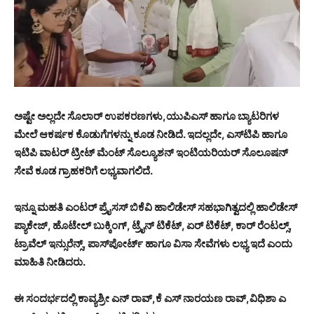
ಅಷ್ಟೇ ಅಲ್ಲದೇ ಸೊಲಾರ್ ಉಪಕರಣಗಳು,ಯುಪಿಎಸ್ ಹಾಗೂ ಬ್ಯಾಟರಿಗಳ
ಮೇಲೆ ಆಕರ್ಷಕ ಕೊಡುಗೆಗಳನ್ನು ಕೂಡ ನೀಡಿದೆ. ಇದಲ್ಲದೇ, ಎಸ್‌ಟಿಪಿ ಹಾಗೂ
ಇಟಿಪಿ ವಾಟರ್ ಟ್ರೀಟ್ ಮೆಂಟ್ ಸೊಲ್ಯೂಶನ್ ಇಂಟಿಯರಿಯರ್ ಸೊಲೂಷನ್
ಸೇವೆ ಕೂಡ ಗ್ರಾಹಕರಿಗೆ ಲಭ್ಯವಾಗಲಿದೆ.
ಇನ್ನೂ ಮಹತಿ ಎಂಟರ್ ಪ್ರೈಸಸ್ ಬಿಕೆವಿ ಹಾಲಿಡೇಸ್ ಸಹಭಾಗಿತ್ವದಲ್ಲಿ ಹಾಲಿಡೇಸ್
ಪ್ಯಾಕೇಜ್, ಹೊಟೇಲ್ ಬುಕ್ಕಿಂಗ್, ಟ್ರೈನ್ ಟಿಕೆಟ್, ಏರ್ ಟಿಕೆಟ್, ಕಾರ್ ರೆಂಟಲ್ಸ್,
ಟ್ರಾವೆಲ್ ಇನ್ಸುರೆನ್ಸ್, ಪಾಸ್‌ಪೋರ್ಟ್ ಹಾಗೂ ವಿಸಾ ಸೇವೆಗಳು ಲಭ್ಯ ಇದೆ ಎಂದು
ಮಾಹಿತಿ ನೀಡಿದರು.
ಈ ಸಂದರ್ಭದಲ್ಲಿ ಕಾವ್ಯಶ್ರೀ ಎನ್ ರಾವ್,ಕೆ ಎಸ್ ನಾರಯಣ ರಾವ್,ವಿಧಿಶಾ ಎ