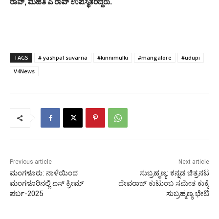
ರಾವ್, ಮಹತಿ ಎ ರಾವ್ ಉಪಸ್ಥಿತರಿದ್ದರು.
TAGS
# yashpal suvarna
#kinnimulki
#mangalore
#udupi
V4News
Previous article
Next article
ಮಂಗಳೂರು: ನಾಳೆಯಿಂದ
ಸುಬ್ರಹ್ಮಣ್ಯ: ಕನ್ನಡ ಚಿತ್ರನಟ
ಮಂಗಳೂರಿನಲ್ಲಿ ಐಸ್ ಕ್ರೀಮ್
ದೇವರಾಜ್ ಕುಟುಂಬ ಸಮೇತ ಕುಕ್ಕೆ
ಪರ್ಬ-2025
ಸುಬ್ರಹ್ಮಣ್ಯ ಭೇಟಿ