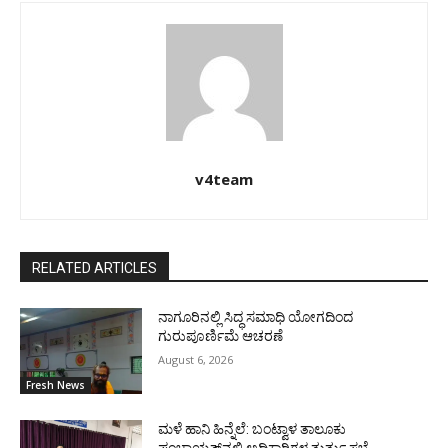
v4team
RELATED ARTICLES
ನಾಗೂರಿನಲ್ಲಿ ಸಿದ್ಧ ಸಮಾಧಿ ಯೋಗದಿಂದ
ಗುರುಪೂರ್ಣಿಮೆ ಆಚರಣೆ
August 6, 2026
Fresh News
ಮಳೆ ಹಾನಿ ಹಿನ್ನೆಲೆ: ಬಂಟ್ವಾಳ ತಾಲೂಕು
ಪಂಚಾಯತ್‌ನಲ್ಲಿ ಅಧಿಕಾರಿಗಳ ತುರ್ತು ಸಭೆ