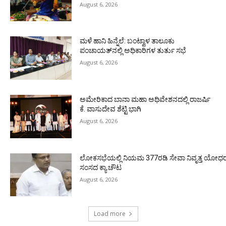
August 6, 2026
ಮಳೆ ಹಾನಿ ಹಿನ್ನೆಲೆ: ಬಂಟ್ವಾಳ ತಾಲೂಕು
ಪಂಚಾಯತ್‌ನಲ್ಲಿ ಅಧಿಕಾರಿಗಳ ತುರ್ತು ಸಭೆ
August 6, 2026
ಅಮೇರಿಕಾದ ಬಾನಾ ಮಹಾ ಅಧಿವೇಶನದಲ್ಲಿ ರಾಜರ್ಷಿ
ಕೆ. ವಾಸುದೇವ ಶೆಟ್ಟಿ ಭಾಗಿ
August 6, 2026
ಲೋಕಸಭೆಯಲ್ಲಿ ನಿಯಮ 377ರಡಿ ಸೇವಾ ನಿವೃತ್ತ ಯೋಧರ ಪ
ಸಂಸದ ಕ್ಯಾ.ಚೌಟ
August 6, 2026
Load more