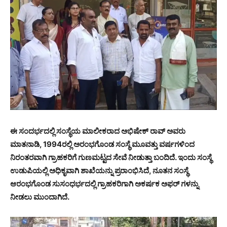
ಈ ಸಂದರ್ಭದಲ್ಲಿ ಸಂಸ್ಥೆಯ ಮಾಲೀಕರಾದ ಅಭಿಷೇಕ್ ರಾವ್ ಅವರು
ಮಾತನಾಡಿ, 1994ರಲ್ಲಿ ಅರಂಭಗೊಂಡ ಸಂಸ್ಥೆ ಮೂವತ್ತು ವರ್ಷಗಳಿಂದ
ನಿರಂತರವಾಗಿ ಗ್ರಾಹಕರಿಗೆ ಗುಣಮಟ್ಟದ ಸೇವೆ ನೀಡುತ್ತಾ ಬಂದಿದೆ. ಇಂದು ಸಂಸ್ಥೆ
ಉಡುಪಿಯಲ್ಲಿ ಅಧಿಕೃವಾಗಿ ಶಾಖೆಯನ್ನು ಪ್ರರಾಂಭಿಸಿದೆ, ನೂತನ ಸಂಸ್ಥೆ
ಆರಂಭಗೊಂಡ ಸುಸಂಧರ್ಭದಲ್ಲಿ ಗ್ರಾಹಕರಿಗಾಗಿ ಅಕರ್ಷಕ ಅಫರ್ ಗಳನ್ನು
ನೀಡಲು ಮುಂದಾಗಿದೆ.