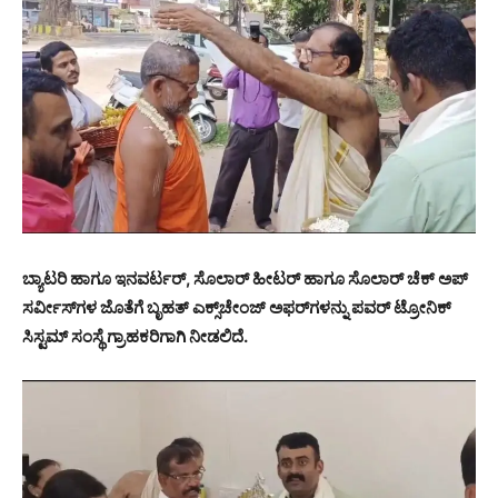
ಬ್ಯಾಟರಿ ಹಾಗೂ ಇನವರ್ಟರ್, ಸೊಲಾರ್ ಹೀಟರ್ ಹಾಗೂ ಸೊಲಾರ್ ಚೆಕ್ ಅಪ್
ಸರ್ವೀಸ್‌ಗಳ ಜೊತೆಗೆ ಬೃಹತ್ ಎಕ್ಸ್‌ಚೇಂಜ್ ಅಫರ್‌ಗಳನ್ನು ಪವರ್ ಟ್ರೋನಿಕ್
ಸಿಸ್ಟಮ್ ಸಂಸ್ಥೆ ಗ್ರಾಹಕರಿಗಾಗಿ ನೀಡಲಿದೆ.