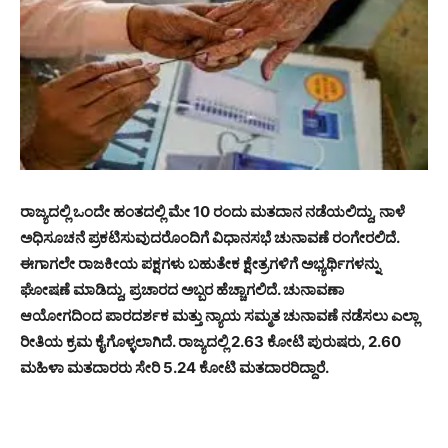
ರಾಜ್ಯದಲ್ಲಿ ಒಂದೇ ಹಂತದಲ್ಲಿ ಮೇ 10 ರಂದು ಮತದಾನ ನಡೆಯಲಿದ್ದು, ನಾಳೆ
ಅಧಿಸೂಚನೆ ಪ್ರಕಟಿಸುವುದರೊಂದಿಗೆ ವಿಧಾನಸಭೆ ಚುನಾವಣೆ ರಂಗೇರಲಿದೆ.
ಈಗಾಗಲೇ ರಾಜಕೀಯ ಪಕ್ಷಗಳು ಬಹುತೇಕ ಕ್ಷೇತ್ರಗಳಿಗೆ ಅಭ್ಯರ್ಥಿಗಳನ್ನು
ಘೋಷಣೆ ಮಾಡಿದ್ದು, ಪ್ರಚಾರದ ಅಬ್ಬರ ಹೆಚ್ಚಾಗಲಿದೆ. ಚುನಾವಣಾ
ಆಯೋಗದಿಂದ ಪಾರದರ್ಶಕ ಮತ್ತು ನ್ಯಾಯ ಸಮ್ಮತ ಚುನಾವಣೆ ನಡೆಸಲು ಎಲ್ಲಾ
ರೀತಿಯ ಕ್ರಮ ಕೈಗೊಳ್ಳಲಾಗಿದೆ. ರಾಜ್ಯದಲ್ಲಿ 2.63 ಕೋಟಿ ಪುರುಷರು, 2.60
ಮಹಿಳಾ ಮತದಾರರು ಸೇರಿ 5.24 ಕೋಟಿ ಮತದಾರರಿದ್ದಾರೆ.