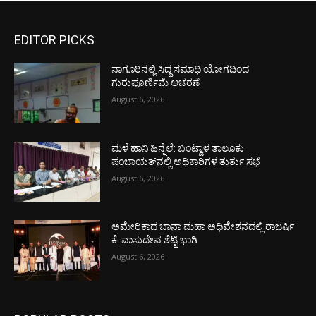
EDITOR PICKS
ನಾಗೂರಿನಲ್ಲಿ ಸಿದ್ಧ ಸಮಾಧಿ ಯೋಗದಿಂದ
ಗುರುಪೂರ್ಣಿಮೆ ಆಚರಣೆ
August 6, 2026
ಮಳೆ ಹಾನಿ ಹಿನ್ನೆಲೆ: ಬಂಟ್ವಾಳ ತಾಲೂಕು
ಪಂಚಾಯತ್‌ನಲ್ಲಿ ಅಧಿಕಾರಿಗಳ ತುರ್ತು ಸಭೆ
August 6, 2026
ಅಮೇರಿಕಾದ ಬಾನಾ ಮಹಾ ಅಧಿವೇಶನದಲ್ಲಿ ರಾಜರ್ಷಿ
ಕೆ. ವಾಸುದೇವ ಶೆಟ್ಟಿ ಭಾಗಿ
August 6, 2026