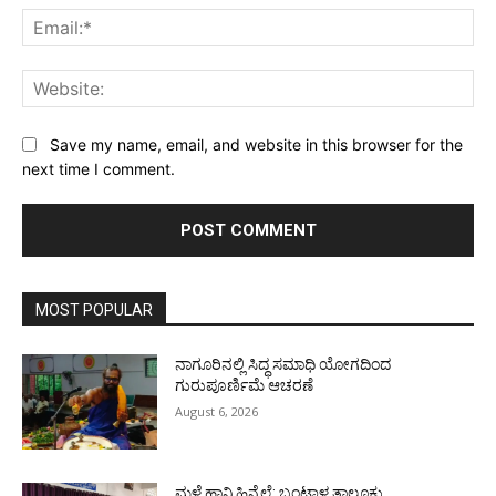
Ema
Web
Save my name, email, and website in this browser for the
next time I comment.
MOST POPULAR
ನಾಗೂರಿನಲ್ಲಿ ಸಿದ್ಧ ಸಮಾಧಿ ಯೋಗದಿಂದ
ಗುರುಪೂರ್ಣಿಮೆ ಆಚರಣೆ
August 6, 2026
ಮಳೆ ಹಾನಿ ಹಿನ್ನೆಲೆ: ಬಂಟ್ವಾಳ ತಾಲೂಕು