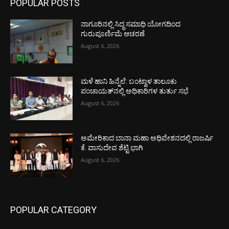
POPULAR POSTS
ನಾಗೂರಿನಲ್ಲಿ ಸಿದ್ಧ ಸಮಾಧಿ ಯೋಗದಿಂದ
ಗುರುಪೂರ್ಣಿಮೆ ಆಚರಣೆ
August 6, 2026
ಮಳೆ ಹಾನಿ ಹಿನ್ನೆಲೆ: ಬಂಟ್ವಾಳ ತಾಲೂಕು
ಪಂಚಾಯತ್‌ನಲ್ಲಿ ಅಧಿಕಾರಿಗಳ ತುರ್ತು ಸಭೆ
August 6, 2026
ಅಮೇರಿಕಾದ ಬಾನಾ ಮಹಾ ಅಧಿವೇಶನದಲ್ಲಿ ರಾಜರ್ಷಿ
ಕೆ. ವಾಸುದೇವ ಶೆಟ್ಟಿ ಭಾಗಿ
August 6, 2026
POPULAR CATEGORY