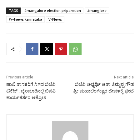
TAGS
#mangalore election priparetion
#manglore
#v4news karnataka
V4News
Previous article
Next article
ಹಾಲಿ ಶಾಸಕರಿಗೆ ಸಿಗದ ಬಿಜೆಪಿ
ಬಿಜೆಪಿ ಅಭ್ಯರ್ಥಿ ಆಶಾ ತಿಮ್ಮಪ್ಪ ಗೌಡ
ಟಿಕೆಟ್ : ಬೈಂದೂರಿನಲ್ಲಿ ಬಿಜೆಪಿ
ಶ್ರೀ ಮಹಾಲಿಂಗೇಶ್ವರ ದೇವಳಕ್ಕೆ ಭೇಟಿ
ಕಾರ್ಯಕರ್ತರ ಆಕ್ರೋಶ