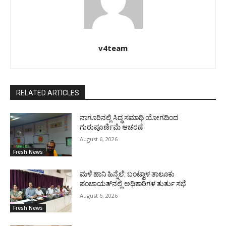
v4team
RELATED ARTICLES
ನಾಗೂರಿನಲ್ಲಿ ಸಿದ್ಧ ಸಮಾಧಿ ಯೋಗದಿಂದ
ಗುರುಪೂರ್ಣಿಮೆ ಆಚರಣೆ
August 6, 2026
Fresh News
ಮಳೆ ಹಾನಿ ಹಿನ್ನೆಲೆ: ಬಂಟ್ವಾಳ ತಾಲೂಕು
ಪಂಚಾಯತ್‌ನಲ್ಲಿ ಅಧಿಕಾರಿಗಳ ತುರ್ತು ಸಭೆ
August 6, 2026
Fresh News