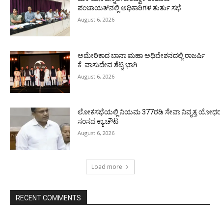
ಪಂಚಾಯತ್‌ನಲ್ಲಿ ಅಧಿಕಾರಿಗಳ ತುರ್ತು ಸಭೆ
August 6, 2026
ಅಮೇರಿಕಾದ ಬಾನಾ ಮಹಾ ಅಧಿವೇಶನದಲ್ಲಿ ರಾಜರ್ಷಿ
ಕೆ. ವಾಸುದೇವ ಶೆಟ್ಟಿ ಭಾಗಿ
August 6, 2026
ಲೋಕಸಭೆಯಲ್ಲಿ ನಿಯಮ 377ರಡಿ ಸೇವಾ ನಿವೃತ್ತ ಯೋಧರ ಪ
ಸಂಸದ ಕ್ಯಾ.ಚೌಟ
August 6, 2026
Load more
RECENT COMMENTS