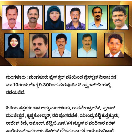
ಮಂಗಳೂರು : ಮಂಗಳೂರು ಪ್ರೆಸ್ ಕ್ಲಬ್ ವತಿಯಿಂದ ಪ್ರೆಸ್‌ಕ್ಲಬ್ ದಿನಾಚರಣೆ
ಮಾ.10ರಂದು ಬೆಳಗ್ಗೆ 9.30ರಿಂದ ಮರವೂರಿನ ದಿ ಗ್ರ್ಯಾಂಡ್ ಬೇಯಲ್ಲಿ
ನಡೆಯಲಿದೆ.
ಹಿರಿಯ ಪತ್ರಕರ್ತರಾದ ಅನ್ನು ಮಂಗಳೂರು, ರಾಘವೇಂದ್ರ ಭಟ್, ಪ್ರಕಾಶ್
ಮಂಜೇಶ್ವರ , ಕೃಷ್ಣ ಕೋಲ್ಚಾರ್, ರವಿ ಪೊಸವಣಿಕೆ, ರವೀಂದ್ರ ಶೆಟ್ಟಿ ಕುತ್ತೆತ್ತೂರು,
ರಾಜೇಶ್ ಕಿಣಿ, ಅಶೋಕ್. ಶೆಟ್ಟಿ ಬಿ.ಎನ್.
V4 ನ್ಯೂಸ್ ನ ವರದಿಗಾರ ಶರತ್
ಸಾಲಿಯಾನ್
ಇವರುಗಳು ಪ್ರೆಸ್‌ಕ್ಲಬ್ ಗೌರವ ಸನ್ಮಾನಕ್ಕೆ ಆಯ್ಕೆಯಾಗಿದ್ದಾರೆ.