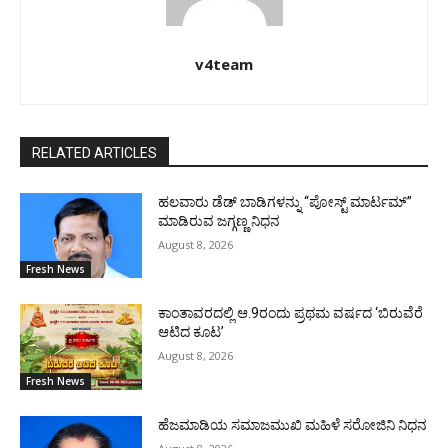
v4team
RELATED ARTICLES
ಹಲವಾರು ಡೆಡ್ ಬಾಡಿಗಳನ್ನು “ಪೋಸ್ಟ್ ಮಾರ್ಟಮ್”
ಮಾಡಿರುವ ಜಗ್ಗಣ್ಣ ನಿಧನ
August 8, 2026
Fresh News
ಕಾಂತಾವರದಲ್ಲಿ ಆ.9ರಂದು ಪ್ರಥಮ ವರ್ಷದ ‘ಬಿರುವೆರೆ
ಆಟಿದ ಕೂಟ’
August 8, 2026
Fresh News
ಹೆಜಮಾಡಿಯ ಸಮಾಜಮುಖಿ ಮಹಿಳೆ ಸರೋಜಿನಿ ನಿಧನ