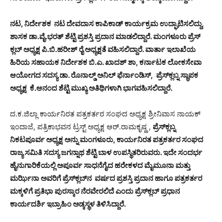
ನಟ, ನಿರ್ದೇಶಕ ನಟ ದೇವದಾಸ ಕಾಪಿಕಾಡ್ ಕಾರ್ಯಕ್ರಮ ಉದ್ಘಾಟಿಸಲಿದ್ದು,
ಶಾಸಕ ಡಾ.ವೈ.ಭರತ್ ಶೆಟ್ಟಿ ಪ್ರಶಸ್ತಿ ಪ್ರದಾನ ಮಾಡಲಿದ್ದಾರೆ. ಮಂಗಳೂರು ಪ್ರೆಸ್
ಕ್ಲಬ್ ಅಧ್ಯಕ್ಷ ಪಿ.ಬಿ.ಹರೀಶ್ ರೈ ಅಧ್ಯಕ್ಷತೆ ವಹಿಸಲಿದ್ದಾರೆ. ವಾರ್ತಾ ಇಲಾಖೆಯ
ಹಿರಿಯ ಸಹಾಯಕ ನಿರ್ದೇಶಕ ಬಿ.ಎ. ಖಾದಶ್ ಶಾ, ಕರ್ನಾಟಕ ಲೋಕಸೇವಾ
ಆಯೋಗದ ಸದಸ್ಯ ಡಾ. ರೊನಾಲ್ಡ್ ಅನಿಲ್ ಫೆರ್ನಾಂಡಿಸ್, ಪ್ರೆಸ್‌ಕ್ಲಬ್ನ ಸ್ಥಾಪಕ
ಅಧ್ಯಕ್ಷ ಕೆ.ಆನಂದ ಶೆಟ್ಟಿ ಮುಖ್ಯ ಅತಿಥಿಗಳಾಗಿ ಭಾಗವಹಿಸಲಿದ್ದಾರೆ.
ದ.ಕ.ಜಿಲ್ಲಾ ಕಾರ್ಯನಿರತ ಪತ್ರಕರ್ತರ ಸಂಘದ ಅಧ್ಯಕ್ಷ ಶ್ರೀನಿವಾಸ ನಾಯಕ್
ಇಂದಾಜೆ, ಪತ್ರಿಕಾಭವನ ಟ್ರಸ್ಟ್ ಅಧ್ಯಕ್ಷ ಆರ್.ರಾಮಕೃಷ್ಣ ,
ಪ್ರೆಸ್‌ಕ್ಲಬ್ನ
ನಿಕಟಪೂರ್ವ ಅಧ್ಯಕ್ಷ ಅನ್ನು ಮಂಗಳೂರು, ಕಾರ್ಯನಿರತ ಪತ್ರಕರ್ತರ ಸಂಘದ
ರಾಜ್ಯ ಸಮಿತಿ ಸದಸ್ಯ ಜಗನ್ನಾಥ ಶೆಟ್ಟಿ ಬಾಳ ಉಪಸ್ಥಿತರಿರುವರು. ಇದೇ ಸಂದರ್ಭ
ಹೈನುಗಾರಿಕೆಯಲ್ಲಿ ಅಪೂರ್ವ ಸಾಧನೆಗೈದ ಹರೇಕಳದ ಮೈಮೂನಾ ಮತ್ತು
ಮರ್ಝಿನಾ ಅವರಿಗೆ ಪ್ರೆಸ್‌ಕ್ಲಬ್‌ನ ವರ್ಷದ ಪ್ರಶಸ್ತಿ ಪ್ರದಾನ ಹಾಗೂ ಪತ್ರಕರ್ತರ
ಮಕ್ಕಳಿಗೆ ಪ್ರತಿಭಾ ಪುರಸ್ಕಾರ ನೆರವೇರಲಿದೆ ಎಂದು ಪ್ರೆಸ್‌ಕ್ಲಬ್ ಪ್ರಧಾನ
ಕಾರ್ಯದರ್ಶಿ ಇಬ್ರಾಹಿಂ ಅಡ್ಕಸ್ಥಳ ತಿಳಿಸಿದ್ದಾರೆ.