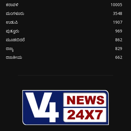
ಕರಾವಳಿ
10005
ಮಂಗಳೂರು
3548
ಉಡುಪಿ
1907
ಪುತ್ತೂರು
969
ಮೂಡಬಿದರೆ
862
ರಾಜ್ಯ
829
ರಾಜಕೀಯ
662