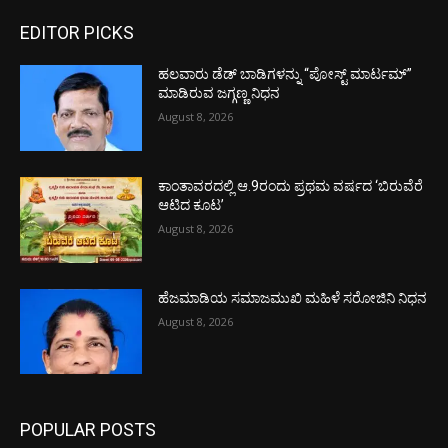
EDITOR PICKS
ಹಲವಾರು ಡೆಡ್ ಬಾಡಿಗಳನ್ನು “ಪೋಸ್ಟ್ ಮಾರ್ಟಮ್”
ಮಾಡಿರುವ ಜಗ್ಗಣ್ಣ ನಿಧನ
August 8, 2026
ಕಾಂತಾವರದಲ್ಲಿ ಆ.9ರಂದು ಪ್ರಥಮ ವರ್ಷದ ‘ಬಿರುವೆರೆ
ಆಟಿದ ಕೂಟ’
August 8, 2026
ಹೆಜಮಾಡಿಯ ಸಮಾಜಮುಖಿ ಮಹಿಳೆ ಸರೋಜಿನಿ ನಿಧನ
August 8, 2026
POPULAR POSTS