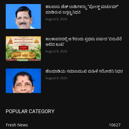
ಹಲವಾರು ಡೆಡ್ ಬಾಡಿಗಳನ್ನು “ಪೋಸ್ಟ್ ಮಾರ್ಟಮ್”
ಮಾಡಿರುವ ಜಗ್ಗಣ್ಣ ನಿಧನ
August 8, 2026
ಕಾಂತಾವರದಲ್ಲಿ ಆ.9ರಂದು ಪ್ರಥಮ ವರ್ಷದ ‘ಬಿರುವೆರೆ
ಆಟಿದ ಕೂಟ’
August 8, 2026
ಹೆಜಮಾಡಿಯ ಸಮಾಜಮುಖಿ ಮಹಿಳೆ ಸರೋಜಿನಿ ನಿಧನ
August 8, 2026
POPULAR CATEGORY
Fresh News
10627