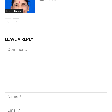
August 8, 2026
Fresh News
LEAVE A REPLY
Comment:
Na
Ema