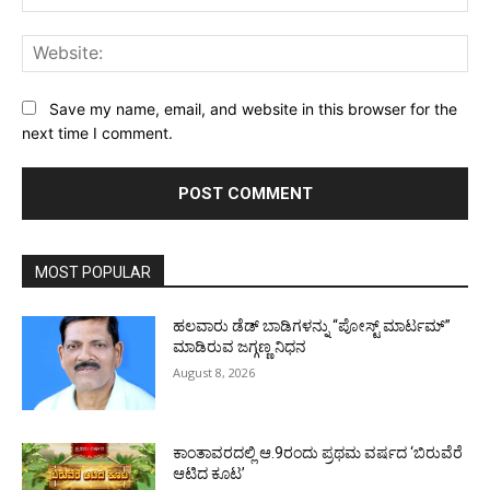
Web
Save my name, email, and website in this browser for the
next time I comment.
MOST POPULAR
ಹಲವಾರು ಡೆಡ್ ಬಾಡಿಗಳನ್ನು “ಪೋಸ್ಟ್ ಮಾರ್ಟಮ್”
ಮಾಡಿರುವ ಜಗ್ಗಣ್ಣ ನಿಧನ
August 8, 2026
ಕಾಂತಾವರದಲ್ಲಿ ಆ.9ರಂದು ಪ್ರಥಮ ವರ್ಷದ ‘ಬಿರುವೆರೆ
ಆಟಿದ ಕೂಟ’