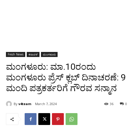
Fresh News
ಕರಾವಳಿ
ಮಂಗಳೂರು
ಮಂಗಳೂರು: ಮಾ.10ರಂದು
ಮಂಗಳೂರು ಪ್ರೆಸ್ ಕ್ಲಬ್ ದಿನಾಚರಣೆ: 9
ಮಂದಿ ಪತ್ರಕರ್ತರಿಗೆ ಗೌರವ ಸನ್ಮಾನ
By
v4team
March 7, 2024
36
0