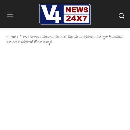
Home
Fresh News
ಮಂಗಳೂರು: ಮಾ.10ರಂದು ಮಂಗಳೂರು ಪ್ರೆಸ್ ಕ್ಲಬ್ ದಿನಾಚರಣೆ:
9 ಮಂದಿ ಪತ್ರಕರ್ತರಿಗೆ ಗೌರವ ಸನ್ಮಾನ