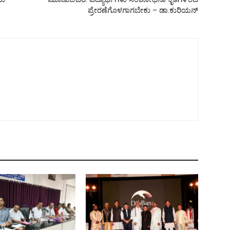
ಪ್ರೇರಣೆಗೊಳಗಾಗಬೇಕು – ಡಾ.ಕುರಿಯನ್