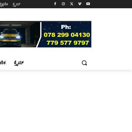
ಶೈಕ್ಷಣಿಕ
ಕ್ರೈಮ್
್ಷಣಿಕ
ಕ್ರೈಮ್