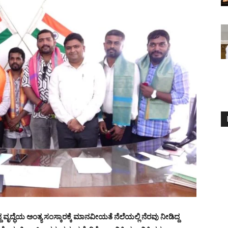
 ವೃದ್ಧೆಯ ಅಂತ್ಯ ಸಂಸ್ಕಾರಕ್ಕೆ ಮಾನವೀಯತೆ ನೆಲೆಯಲ್ಲಿ ನೆರವು ನೀಡಿದ್ದ