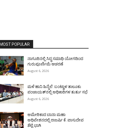
MOST POPULAR
ನಾಗೂರಿನಲ್ಲಿ ಸಿದ್ಧ ಸಮಾಧಿ ಯೋಗದಿಂದ
ಗುರುಪೂರ್ಣಿಮೆ ಆಚರಣೆ
August 6, 2026
ಮಳೆ ಹಾನಿ ಹಿನ್ನೆಲೆ: ಬಂಟ್ವಾಳ ತಾಲೂಕು
ಪಂಚಾಯತ್‌ನಲ್ಲಿ ಅಧಿಕಾರಿಗಳ ತುರ್ತು ಸಭೆ
August 6, 2026
ಅಮೇರಿಕಾದ ಬಾನಾ ಮಹಾ
ಅಧಿವೇಶನದಲ್ಲಿ ರಾಜರ್ಷಿ ಕೆ. ವಾಸುದೇವ
ಶೆಟ್ಟಿ ಭಾಗಿ