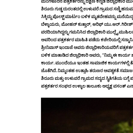
ಮಂಗಳೂರಿನ ಪತ್ರಕರ್ತರನ್ನು ದಕ್ಷಿಣ ಕನ್ನಡ ಜಿಲ್ಲಾಧಿಕಾರಿ ಮು
ಶಿರೂರು ಗುಡ್ಡ ದುರಂತದಲ್ಲಿ ಉಳುವರೆ ಗ್ರಾಮದ ಸಣ್ಣಿ
ಸಿಕ್ಕಿದ್ದು ಪೋಸ್ಟ್ ಮಾರ್ಟಂ ಬಳಿಕ ಮೃತದೇಹವನ್ನು ಮನೆಯಿದ್
ಬೆಳ್ಳಾಯರು, ಮೋಹನ್ ಕುತ್ತಾರ್, ಆರಿಫ್ ಯು.ಆರ್. ಗಿರೀಶ್
ವರದಿಯಾಗಿದ್ದನ್ನು ಗಮನಿಸಿದ ಜಿಲ್ಲಾಧಿಕಾರಿ ಮುಲ್ಲೈ ಮುಹಿಲ
ಅವರಿಂದ ಪತ್ರಕರ್ತರ ಮಾಹಿತಿ ಪಡೆದು ಕಚೇರಿಯಲ್ಲಿ ಸನ್ಮಾನಿಸಿ
ಶ್ರೀನಿವಾಸ್ ಇಂದಾಜೆ ಅವರು ಜಿಲ್ಲಾಧಿಕಾರಿಯವರಿಗೆ ಪತ್ರಕ
ಬಳಿಕ ಮಾತಾಡಿದ ಜಿಲ್ಲಾಧಿಕಾರಿ ಅವರು, “ನಿಮ್ಮ ಈ ಕಾರ್ಯ ಶ್
ಕಾರ್ಯ. ಮುಂದೆಯೂ ಇಂತಹ ಸಾಮಾಜಿಕ ಕಾರ್ಯಗಳಲ್ಲಿ ತೊಡಗಿಕ
ಜೊತೆಗಿದೆ. ನಿಮ್ಮಂತಹ ಉತ್ಸಾಹಿ ತರುಣರ ಅವಶ್ಯಕತೆ ಸಮಾಜಕ್ಕೆ
ಶಿರೂರು ಮತ್ತು ಉಳುವರೆ ಗ್ರಾಮದ ಸದ್ಯದ ಸ್ಥಿತಿಗತಿಯ ಬಗ್ಗ
ಪತ್ರಕರ್ತರ ಸಂಘದ ಉಳ್ಳಾಲ ತಾಲೂಕು ಅಧ್ಯಕ್ಷ ವಸಂತ್ ಎನ್.