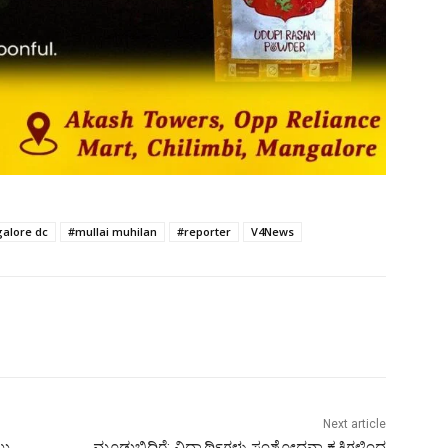
alore dc
#mullai muhilan
#reporter
V4News
Next article
ಲು
ಮೂಡುಬಿದಿರೆ: ವಿದ್ಯಾರ್ಥಿಗಳು ಸಂಶೋಧನಾ ಕೃತಿಗಳಿಂದ