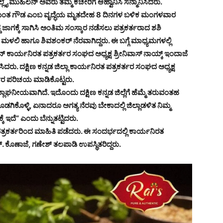
ಲ್ಲೈ ಮುಹಿಲನ್ ಅವರು ತಮ್ಮ ಕಚೇರಿಗೆ ಆಹ್ವಾನಿಸಿ ಸನ್ಮಾನಿಸಿದರು.
 ಹನುಮಂತ ಗೌಡ ಎಂಬ ವೃದ್ಧೆಯ ಮೃತದೇಹ 8 ದಿನಗಳ ಬಳಿಕ ಮಂಗಳವಾರ
ದ ಜಾಗಕ್ಕೆ ಸಾಗಿಸಿ ಅಂತಿಮ ಸಂಸ್ಕಾರ ನಡೆಸಲು ಪತ್ರಕರ್ತರಾದ ಶಶಿ
 ಮಳಲಿ ಹಾಗೂ ಶಿವಶಂಕರ್ ನೆರವಾಗಿದ್ದರು. ಈ ಬಗ್ಗೆ ಮಾಧ್ಯಮಗಳಲ್ಲಿ
ನ್ ಕಾರ್ಯನಿರತ ಪತ್ರಕರ್ತರ ಸಂಘದ ಅಧ್ಯಕ್ಷ ಶ್ರೀನಿವಾಸ್ ನಾಯ್ಕ್ ಇಂದಾಜೆ
ದರು. ದಕ್ಷಿಣ ಕನ್ನಡ ಜಿಲ್ಲಾ ಕಾರ್ಯನಿರತ ಪತ್ರಕರ್ತರ ಸಂಘದ ಅಧ್ಯಕ್ಷ
ರ್ತರ ಪರಿಚಯ ಮಾಡಿಕೊಟ್ಟರು.
ಲಾಘನೀಯವಾಗಿದೆ. ಇದೊಂದು ದಕ್ಷಿಣ ಕನ್ನಡ ಜಿಲ್ಲೆಗೆ ಹೆಮ್ಮೆ ತರುವಂತಹ
ೊಳ್ಳಿ, ಏನಾದರೂ ಅಗತ್ಯ ನೆರವು ಬೇಕಾದಲ್ಲಿ ಜಿಲ್ಲಾಡಳಿತ ನಿಮ್ಮ
 ಇದೆ“ ಎಂದು ಬೆನ್ನುತಟ್ಟಿದರು.
ೆ ಪತ್ರಕರ್ತರಿಂದ ಮಾಹಿತಿ ಪಡೆದರು. ಈ ಸಂದರ್ಭದಲ್ಲಿ ಕಾರ್ಯನಿರತ
 ಕೊಣಾಜೆ, ಗಣೇಶ್ ತಲಪಾಡಿ ಉಪಸ್ಥಿತರಿದ್ದರು.