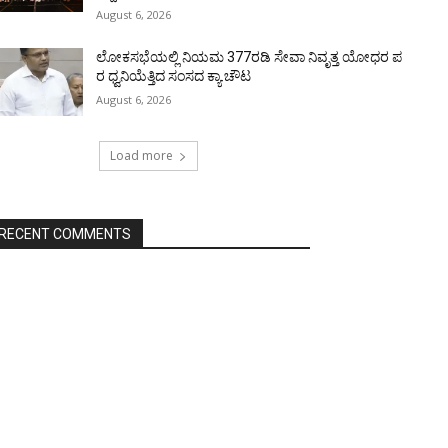
August 6, 2026
ಲೋಕಸಭೆಯಲ್ಲಿ ನಿಯಮ 377ರಡಿ ಸೇವಾ ನಿವೃತ್ತ ಯೋಧರ ಪ
ರ ಧ್ವನಿಯೆತ್ತಿದ ಸಂಸದ ಕ್ಯಾ.ಚೌಟ
August 6, 2026
Load more
RECENT COMMENTS