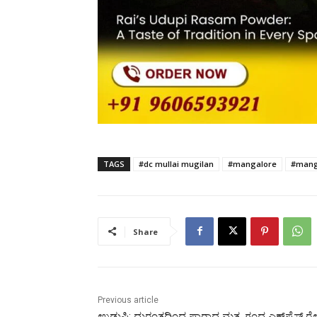
TAGS
#dc mullai mugilan
#mangalore
#mang
Share
Previous article
ಉಡುಪಿ: ದುರಂತದಿಂದ ಪಾರಾದ ಮತ್ಸ್ಯ‌ಗಂಧ ಎಕ್ಸ್‌ಪ್ರೆಸ್ ರೈ