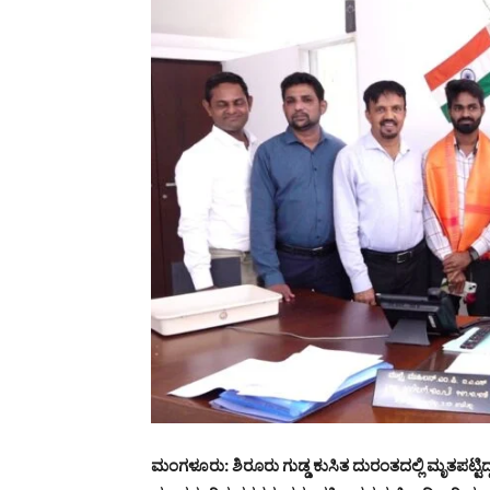
ಮಂಗಳೂರು: ಶಿರೂರು ಗುಡ್ಡ ಕುಸಿತ ದುರಂತದಲ್ಲಿ ಮೃತಪಟ್ಟಿದ್ದ