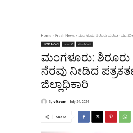
Home
Fresh News
ಮಂಗಳೂರು: ಶಿರೂರು ದುರಂತ - ಮಾನವೀಯ ನೆರ
Fresh News
ಕರಾವಳಿ
ಮಂಗಳೂರು
ಮಂಗಳೂರು: ಶಿರೂರ
ನೆರವು ನೀಡಿದ ಪತ್ರಕರ್
ಜಿಲ್ಲಾಧಿಕಾರಿ
By
v4team
July 24, 2024
Share