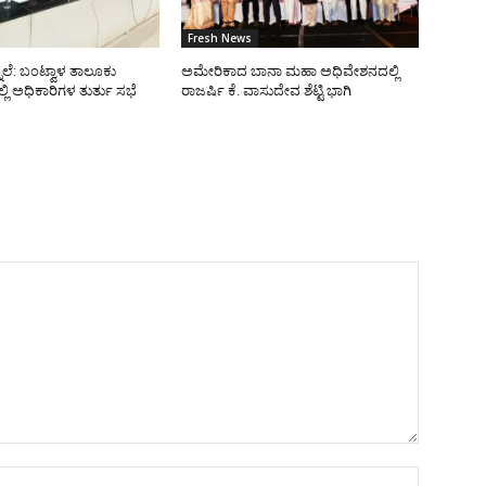
Fresh News
ನೆಲೆ: ಬಂಟ್ವಾಳ ತಾಲೂಕು
ಅಮೇರಿಕಾದ ಬಾನಾ ಮಹಾ ಅಧಿವೇಶನದಲ್ಲಿ
ಿ ಅಧಿಕಾರಿಗಳ ತುರ್ತು ಸಭೆ
ರಾಜರ್ಷಿ ಕೆ. ವಾಸುದೇವ ಶೆಟ್ಟಿ ಭಾಗಿ
Name:*