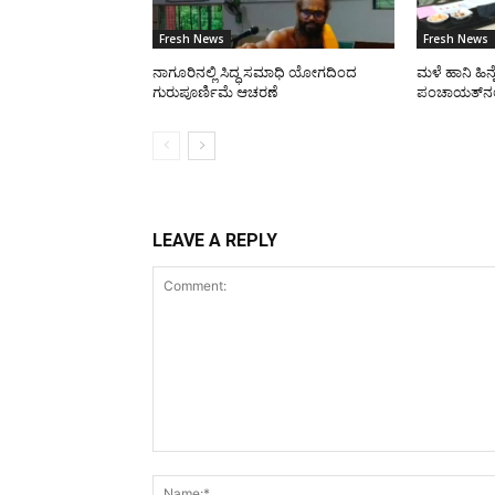
Fresh News
Fresh News
ನಾಗೂರಿನಲ್ಲಿ ಸಿದ್ಧ ಸಮಾಧಿ ಯೋಗದಿಂದ
ಮಳೆ ಹಾನಿ ಹಿನ್
ಗುರುಪೂರ್ಣಿಮೆ ಆಚರಣೆ
ಪಂಚಾಯತ್‌ನಲ್ಲ
LEAVE A REPLY
Comment: