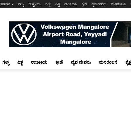
ಕರಾವಳಿ
ರಾಜ್ಯ
ರಾಷ್ಟ್ರೀಯ
ಗಲ್ಫ್
ವಿಶ್ವ
ರಾಜಕೀಯ
ಕ್ರೀಡೆ
ದೈವ ದೇವರು
ಮನರಂಜನೆ
ಗಲ್ಫ್
ವಿಶ್ವ
ರಾಜಕೀಯ
ಕ್ರೀಡೆ
ದೈವ ದೇವರು
ಮನರಂಜನೆ
ಶೈಕ