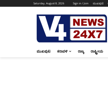
Saturday, August 8, 2026
Sign in / Join
ಮುಖಪುಟ
ಮುಖಪುಟ
ಕರಾವಳಿ
ರಾಜ್ಯ
ರಾಷ್ಟ್ರೀಯ