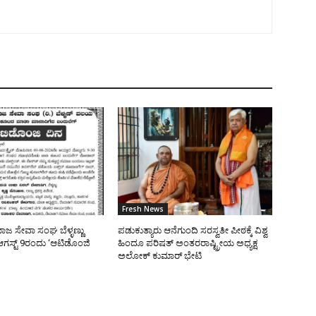
Fresh News
ಜ ಸೇವಾ ಸಂಘ ಬೆಳ್ಳಣ್ಣು
ಪಡುಕುತ್ಯಾರು ಆನೆಗುಂದಿ ಸರಸ್ವತೀ ಪೀಠಕ್ಕೆ ವಿಶ್ವ
ಸ್ಟ್ 9ರಂದು ‘ಆಟಿಡೊಂಜಿ
ಹಿಂದೂ ಪರಿಷತ್ ಅಂತರರಾಷ್ಟ್ರೀಯ ಅಧ್ಯಕ್ಷ
ಅಲೋಕ್ ಕುಮಾರ್ ಭೇಟಿ