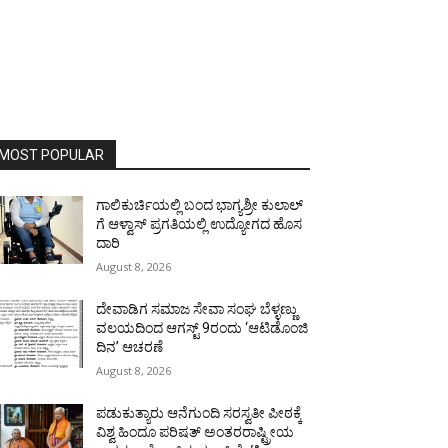
MOST POPULAR
ಗಾಲಿಕುರ್ಚಿಯಲ್ಲಿ ಬಂದ ಭಾಗ್ಯಶ್ರೀ ಕುಲಾಲ್
ಗೆ ಆಳ್ವಾಸ್ ಪ್ರಗತಿಯಲ್ಲಿ ಉದ್ಯೋಗದ ಹೊಸ
ದಾರಿ
August 8, 2026
ದೇವಾಡಿಗ ಸಮಾಜ ಸೇವಾ ಸಂಘ ಬೆಳ್ಳಣ್ಣು
ವಲಯದಿಂದ ಆಗಸ್ಟ್ 9ರಂದು ‘ಆಟಿಡೊಂಜಿ
ದಿನ’ ಆಚರಣೆ
August 8, 2026
ಪಡುಕುತ್ಯಾರು ಆನೆಗುಂದಿ ಸರಸ್ವತೀ ಪೀಠಕ್ಕೆ
ವಿಶ್ವ ಹಿಂದೂ ಪರಿಷತ್ ಅಂತರರಾಷ್ಟ್ರೀಯ