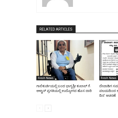
RELATED ARTICLES
Fresh News
Fresh News
ಗಾಲಿಕುರ್ಚಿಯಲ್ಲಿ ಬಂದ ಭಾಗ್ಯಶ್ರೀ ಕುಲಾಲ್ ಗೆ
ದೇವಾಡಿಗ ಸಮಾ
ಆಳ್ವಾಸ್ ಪ್ರಗತಿಯಲ್ಲಿ ಉದ್ಯೋಗದ ಹೊಸ ದಾರಿ
ವಲಯದಿಂದ ಆಗ
ದಿನ’ ಆಚರಣೆ