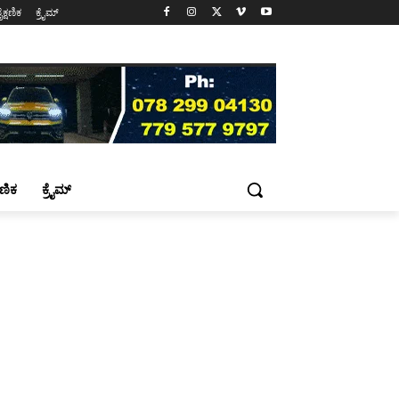
ೈಕ್ಷಣಿಕ
ಕ್ರೈಮ್
್ಷಣಿಕ
ಕ್ರೈಮ್