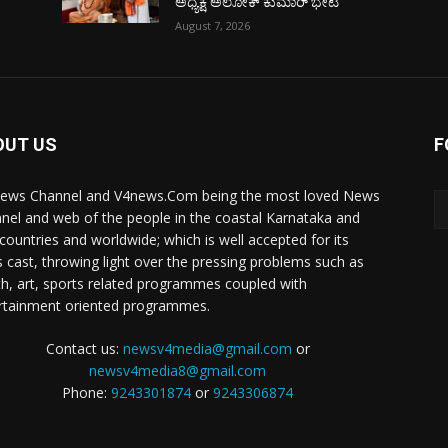
ಅಧ್ಯಕ್ಷ ಅಲೋಕ್ ಕುಮಾರ್ ಭೇಟಿ
August 7, 2026
OUT US
F
ews Channel and V4news.Com being the most loved News
nel and web of the people in the coastal Karnataka and
 countries and worldwide; which is well accepted for its
 cast, throwing light over the pressing problems such as
th, art, sports related programmes coupled with
rtainment oriented programmes.
Contact us:
newsv4media@gmail.com
or
newsv4media8@gmail.com
Phone:
9243301874
or
9243306874