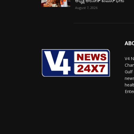
ಅಧ್ಯಕ್ಷ ಅಲೋಕ್ ಕುಮಾರ್ ಭೇಟಿ
August 7, 2026
AB
V4 N
Chan
Gulf
news
heal
Ente