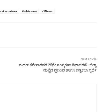
wskarnataka
#v4stream
V4News
Next article
ಮದರ್‌ ತೆರೇಸಾರವರ 25ನೇ ಸಂಸ್ಮರಣಾ ದಿನಾಚರಣೆ : ಜಿಲ್ಲಾ
ಮಟ್ಟದ ಪ್ರಬಂಧ ಹಾಗೂ ಚಿತ್ರಕಲಾ ಸ್ಪರ್ಧೆ