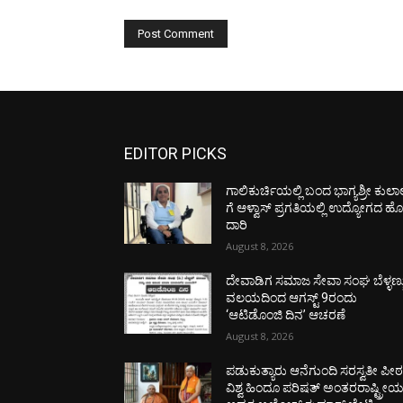
EDITOR PICKS
ಗಾಲಿಕುರ್ಚಿಯಲ್ಲಿ ಬಂದ ಭಾಗ್ಯಶ್ರೀ ಕುಲಾ
ಗೆ ಆಳ್ವಾಸ್ ಪ್ರಗತಿಯಲ್ಲಿ ಉದ್ಯೋಗದ ಹ
ದಾರಿ
August 8, 2026
ದೇವಾಡಿಗ ಸಮಾಜ ಸೇವಾ ಸಂಘ ಬೆಳ್ಳಣ್ಣ
ವಲಯದಿಂದ ಆಗಸ್ಟ್ 9ರಂದು
‘ಆಟಿಡೊಂಜಿ ದಿನ’ ಆಚರಣೆ
August 8, 2026
ಪಡುಕುತ್ಯಾರು ಆನೆಗುಂದಿ ಸರಸ್ವತೀ ಪೀಠಕ್
ವಿಶ್ವ ಹಿಂದೂ ಪರಿಷತ್ ಅಂತರರಾಷ್ಟ್ರೀ