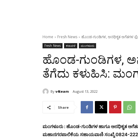
Home
Fresh News
ಹೊಂಡ-ಗುಂಡಿಗಳ, ಅನಧಿಕೃತ ಅಗೆತಗಳ ಫ
Fresh News
ಕರಾವಳಿ
ಮಂಗಳೂರು
ಹೊಂಡ-ಗುಂಡಿಗಳ, ಅ
ತೆಗೆದು ಕಳುಹಿಸಿ: ಮ
By
v4team
August 13, 2022
Share
ಮಂಗಳೂರು : ಹೊಂಡ-ಗುಂಡಿಗಳ ಹಾಗೂ ಅನಧಿಕೃತ ಅಗೆತಗಳ
ಮಹಾನಗರಪಾಲಿಕೆಯ ಸಹಾಯವಾಣಿ ಸಂಖ್ಯೆ 0824-2220306