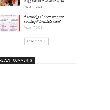
ಅಧ್ಯಕ್ಷ ಅಲೋಕ್ ಕುಮಾರ್ ಭೇಟಿ
August 7, 2026
ಬೋಳದಲ್ಲಿ ಆ.9ರಂದು ಯಕ್ಷಗಾನ
ತಾಳಮದ್ದಳೆ ‘ವೀರಮಣಿ ಕಾಳಗ’
August 7, 2026
Load more
RECENT COMMENTS