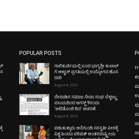
POPULAR POSTS
P
ಲ್
ಗಾಲಿಕುರ್ಚಿಯಲ್ಲಿ ಬಂದ ಭಾಗ್ಯಶ್ರೀ ಕುಲಾಲ್
F
ೊಸ
ಗೆ ಆಳ್ವಾಸ್ ಪ್ರಗತಿಯಲ್ಲಿ ಉದ್ಯೋಗದ ಹೊಸ
ಕ
ದಾರಿ
August 8, 2026
ಮ
ಉ
ು
ದೇವಾಡಿಗ ಸಮಾಜ ಸೇವಾ ಸಂಘ ಬೆಳ್ಳಣ್ಣು
ವಲಯದಿಂದ ಆಗಸ್ಟ್ 9ರಂದು
ಪು
‘ಆಟಿಡೊಂಜಿ ದಿನ’ ಆಚರಣೆ
ಮ
August 8, 2026
ರಾ
ಕೆ
ಪಡುಕುತ್ಯಾರು ಆನೆಗುಂದಿ ಸರಸ್ವತೀ ಪೀಠಕ್ಕೆ
ರ
ಯ
ವಿಶ್ವ ಹಿಂದೂ ಪರಿಷತ್ ಅಂತರರಾಷ್ಟ್ರೀಯ