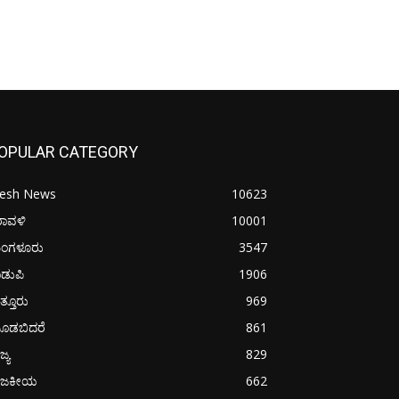
OPULAR CATEGORY
resh News
10623
ರಾವಳಿ
10001
ಂಗಳೂರು
3547
ಡುಪಿ
1906
ತ್ತೂರು
969
ೂಡಬಿದರೆ
861
ಜ್ಯ
829
ಾಜಕೀಯ
662