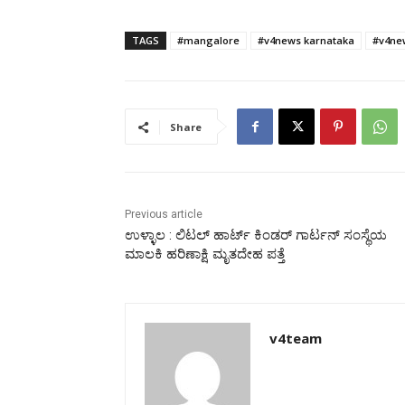
TAGS
#mangalore
#v4news karnataka
#v4ne
Share
Previous article
ಉಳ್ಳಾಲ : ಲಿಟಲ್ ಹಾರ್ಟ್ ಕಿಂಡರ್ ಗಾರ್ಟನ್ ಸಂಸ್ಥೆಯ
ಮಾಲಕಿ ಹರಿಣಾಕ್ಷಿ ಮೃತದೇಹ ಪತ್ತೆ
v4team