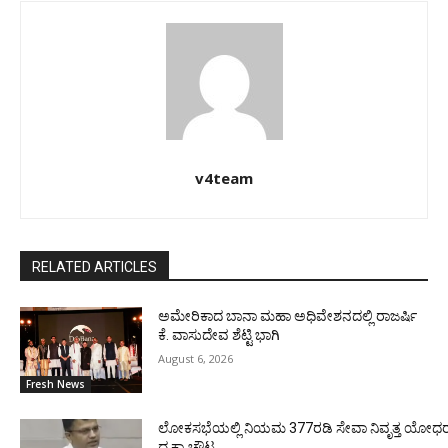
v4team
RELATED ARTICLES
ಅಮೇರಿಕಾದ ಬಾನಾ ಮಹಾ ಅಧಿವೇಶನದಲ್ಲಿ ರಾಜರ್ಷಿ
ಕೆ. ವಾಸುದೇವ ಶೆಟ್ಟಿ ಭಾಗಿ
August 6, 2026
Fresh News
ಲೋಕಸಭೆಯಲ್ಲಿ ನಿಯಮ 377ರಡಿ ಸೇವಾ ನಿವೃತ್ತ ಯೋಧರ ಪ
ದ ಕ್ಯಾ.ಚೌಟ