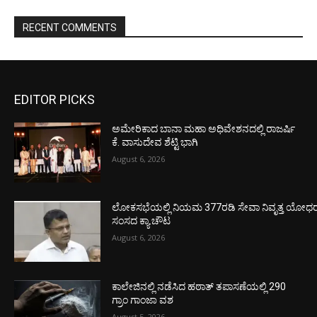
RECENT COMMENTS
EDITOR PICKS
ಅಮೇರಿಕಾದ ಬಾನಾ ಮಹಾ ಅಧಿವೇಶನದಲ್ಲಿ ರಾಜರ್ಷಿ
ಕೆ. ವಾಸುದೇವ ಶೆಟ್ಟಿ ಭಾಗಿ
August 6, 2026
ಲೋಕಸಭೆಯಲ್ಲಿ ನಿಯಮ 377ರಡಿ ಸೇವಾ ನಿವೃತ್ತ ಯೋಧರ ಪ
ಸಂಸದ ಕ್ಯಾ.ಚೌಟ
August 6, 2026
ಕಾಲೇಜಿನಲ್ಲಿ ನಡೆಸಿದ ಹಠಾತ್ ತಪಾಸಣೆಯಲ್ಲಿ 290
ಗ್ರಾಂ ಗಾಂಜಾ ವಶ
August 5, 2026