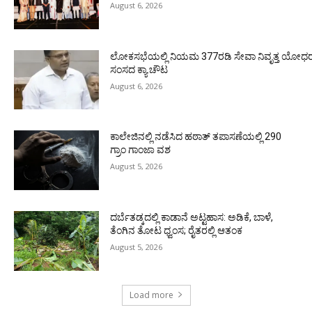
August 6, 2026
ಲೋಕಸಭೆಯಲ್ಲಿ ನಿಯಮ 377ರಡಿ ಸೇವಾ ನಿವೃತ್ತ ಯೋಧರ ಪ
ಸಂಸದ ಕ್ಯಾ.ಚೌಟ
August 6, 2026
ಕಾಲೇಜಿನಲ್ಲಿ ನಡೆಸಿದ ಹಠಾತ್ ತಪಾಸಣೆಯಲ್ಲಿ 290
ಗ್ರಾಂ ಗಾಂಜಾ ವಶ
August 5, 2026
ದರ್ಬೆತಡ್ಕದಲ್ಲಿ ಕಾಡಾನೆ ಅಟ್ಟಹಾಸ: ಅಡಿಕೆ, ಬಾಳೆ,
ತೆಂಗಿನ ತೋಟ ಧ್ವಂಸ; ರೈತರಲ್ಲಿ ಆತಂಕ
August 5, 2026
Load more