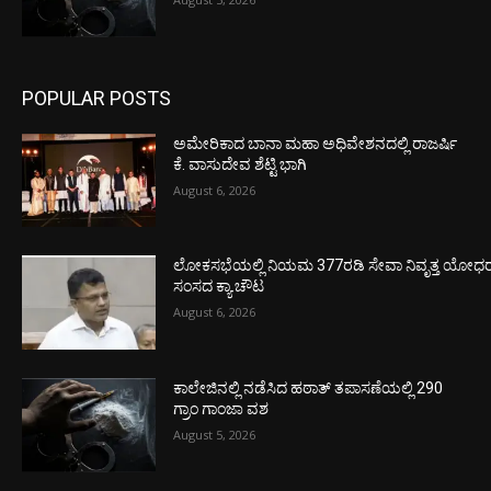
POPULAR POSTS
ಅಮೇರಿಕಾದ ಬಾನಾ ಮಹಾ ಅಧಿವೇಶನದಲ್ಲಿ ರಾಜರ್ಷಿ
ಕೆ. ವಾಸುದೇವ ಶೆಟ್ಟಿ ಭಾಗಿ
August 6, 2026
ಲೋಕಸಭೆಯಲ್ಲಿ ನಿಯಮ 377ರಡಿ ಸೇವಾ ನಿವೃತ್ತ ಯೋಧರ ಪ
ಸಂಸದ ಕ್ಯಾ.ಚೌಟ
August 6, 2026
ಕಾಲೇಜಿನಲ್ಲಿ ನಡೆಸಿದ ಹಠಾತ್ ತಪಾಸಣೆಯಲ್ಲಿ 290
ಗ್ರಾಂ ಗಾಂಜಾ ವಶ
August 5, 2026