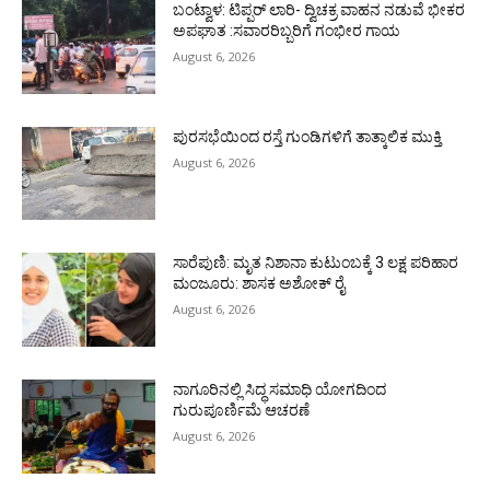
ಬಂಟ್ವಾಳ: ಟಿಪ್ಪರ್ ಲಾರಿ- ದ್ವಿಚಕ್ರ ವಾಹನ ನಡುವೆ ಭೀಕರ
ಅಪಘಾತ :ಸವಾರರಿಬ್ಬರಿಗೆ ಗಂಭೀರ ಗಾಯ
August 6, 2026
ಪುರಸಭೆಯಿಂದ ರಸ್ತೆ ಗುಂಡಿಗಳಿಗೆ ತಾತ್ಕಾಲಿಕ ಮುಕ್ತಿ
August 6, 2026
ಸಾರೆಪುಣಿ: ಮೃತ ನಿಶಾನಾ ಕುಟುಂಬಕ್ಕೆ 3 ಲಕ್ಷ ಪರಿಹಾರ
ಮಂಜೂರು: ಶಾಸಕ ಅಶೋಕ್ ರೈ
August 6, 2026
ನಾಗೂರಿನಲ್ಲಿ ಸಿದ್ಧ ಸಮಾಧಿ ಯೋಗದಿಂದ
ಗುರುಪೂರ್ಣಿಮೆ ಆಚರಣೆ
August 6, 2026