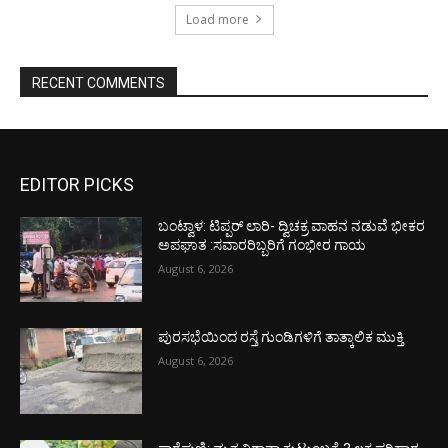
Load more
RECENT COMMENTS
EDITOR PICKS
ಬಂಟ್ವಾಳ: ಟಿಪ್ಪರ್ ಲಾರಿ- ದ್ವಿಚಕ್ರ ವಾಹನ ನಡುವೆ ಭೀಕರ
ಅಪಘಾತ :ಸವಾರರಿಬ್ಬರಿಗೆ ಗಂಭೀರ ಗಾಯ
August 6, 2026
ಪುರಸಭೆಯಿಂದ ರಸ್ತೆ ಗುಂಡಿಗಳಿಗೆ ತಾತ್ಕಾಲಿಕ ಮುಕ್ತಿ
August 6, 2026