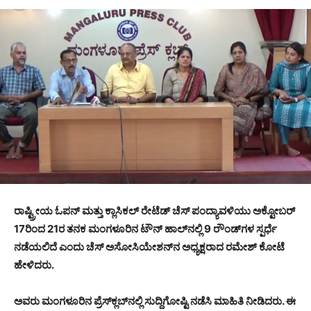
ರಾಷ್ಟ್ರೀಯ ಓಪನ್ ಮತ್ತು ಕ್ಲಾಸಿಕಲ್ ರೇಟೆಡ್ ಚೆಸ್ ಪಂದ್ಯಾವಳಿಯು ಅಕ್ಟೋಬರ್
17ರಿಂದ 21ರ ತನಕ ಮಂಗಳೂರಿನ ಟೌನ್ ಹಾಲ್‍ನಲ್ಲಿ 9 ರೌಂಡ್‍ಗಳ ಸ್ಪರ್ಧೆ
ನಡೆಯಲಿದೆ ಎಂದು ಚೆಸ್ ಅಸೋಸಿಯೇಶನ್‍ನ ಅಧ್ಯಕ್ಷರಾದ ರಮೇಶ್ ಕೋಟೆ
ಹೇಳಿದರು.
ಅವರು ಮಂಗಳೂರಿನ ಪ್ರೆಸ್‍ಕ್ಲಬ್‍ನಲ್ಲಿ ಸುದ್ದಿಗೋಷ್ಟಿ ನಡೆಸಿ ಮಾಹಿತಿ ನೀಡಿದರು. ಈ