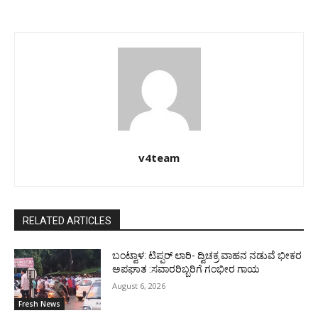
v4team
RELATED ARTICLES
ಬಂಟ್ವಾಳ: ಟಿಪ್ಪರ್ ಲಾರಿ- ದ್ವಿಚಕ್ರ ವಾಹನ ನಡುವೆ ಭೀಕರ
ಅಪಘಾತ :ಸವಾರರಿಬ್ಬರಿಗೆ ಗಂಭೀರ ಗಾಯ
August 6, 2026
Fresh News