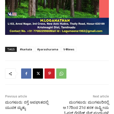
TAGS
#karkala
#parashurama
V4News
Previous article
Next article
ಮಂಗಳೂರು: ರಸ್ತೆ ಅಪಘಾತದಲ್ಲಿ
ಮಂಗಳೂರು: ಮಂಗಳೂರಿನಲ್ಲಿ
ಯುವಕ ಮೃತ್ಯು
ಅ.17ರಿಂದ 21ರ ತನಕ ರಾಷ್ಟ್ರೀಯ
ಓಪನ್ ರೇಟೆಡ್ ಚೆಸ್ ಪಂದ್ಯಾವಳಿ