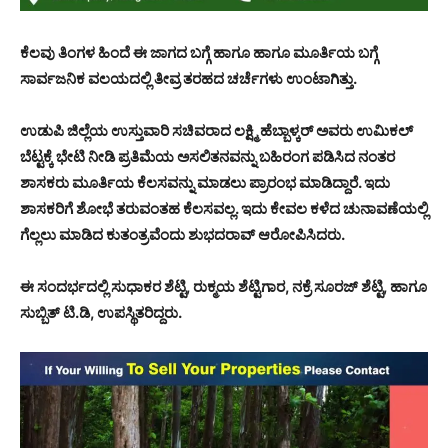
ಕೆಲವು ತಿಂಗಳ ಹಿಂದೆ ಈ ಜಾಗದ ಬಗ್ಗೆ ಹಾಗೂ ಹಾಗೂ ಮೂರ್ತಿಯ ಬಗ್ಗೆ
ಸಾರ್ವಜನಿಕ ವಲಯದಲ್ಲಿ ತೀವ್ರ ತರಹದ ಚರ್ಚೆಗಳು ಉಂಟಾಗಿತ್ತು.
ಉಡುಪಿ ಜಿಲ್ಲೆಯ ಉಸ್ತುವಾರಿ ಸಚಿವರಾದ ಲಕ್ಷ್ಮಿ ಹೆಬ್ಬಾಳ್ಕರ್ ಅವರು ಉಮಿಕಲ್
ಬೆಟ್ಟಕ್ಕೆ ಭೇಟಿ ನೀಡಿ ಪ್ರತಿಮೆಯ ಅಸಲಿತನವನ್ನು ಬಹಿರಂಗ ಪಡಿಸಿದ ನಂತರ
ಶಾಸಕರು ಮೂರ್ತಿಯ ಕೆಲಸವನ್ನು ಮಾಡಲು ಪ್ರಾರಂಭ ಮಾಡಿದ್ದಾರೆ. ಇದು
ಶಾಸಕರಿಗೆ ಶೋಭೆ ತರುವಂತಹ ಕೆಲಸವಲ್ಲ. ಇದು ಕೇವಲ ಕಳೆದ ಚುನಾವಣೆಯಲ್ಲಿ
ಗೆಲ್ಲಲು ಮಾಡಿದ ಕುತಂತ್ರವೆಂದು ಶುಭದರಾವ್ ಆರೋಪಿಸಿದರು.
ಈ ಸಂದರ್ಭದಲ್ಲಿ ಸುಧಾಕರ ಶೆಟ್ಟಿ, ರುಕ್ಮಯ ಶೆಟ್ಟಿಗಾರ, ನಕ್ರೆ ಸೂರಜ್ ಶೆಟ್ಟಿ, ಹಾಗೂ
ಸುಬ್ಬಿತ್ ಟಿ.ಡಿ, ಉಪಸ್ಥಿತರಿದ್ದರು.