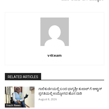
v4team
RELATED ARTICLES
ಗಾಲಿಕುರ್ಚಿಯಲ್ಲಿ ಬಂದ ಭಾಗ್ಯಶ್ರೀ ಕುಲಾಲ್ ಗೆ ಆಳ್ವಾಸ್
ಪ್ರಗತಿಯಲ್ಲಿ ಉದ್ಯೋಗದ ಹೊಸ ದಾರಿ
August 8, 2026
Fresh News