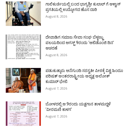
ಗಾಲಿಕುರ್ಚಿಯಲ್ಲಿ ಬಂದ ಭಾಗ್ಯಶ್ರೀ ಕುಲಾಲ್ ಗೆ ಆಳ್ವಾಸ್
ಪ್ರಗತಿಯಲ್ಲಿ ಉದ್ಯೋಗದ ಹೊಸ ದಾರಿ
August 8, 2026
ದೇವಾಡಿಗ ಸಮಾಜ ಸೇವಾ ಸಂಘ ಬೆಳ್ಳಣ್ಣು
ವಲಯದಿಂದ ಆಗಸ್ಟ್ 9ರಂದು ‘ಆಟಿಡೊಂಜಿ ದಿನ’
ಆಚರಣೆ
August 8, 2026
ಪಡುಕುತ್ಯಾರು ಆನೆಗುಂದಿ ಸರಸ್ವತೀ ಪೀಠಕ್ಕೆ ವಿಶ್ವ ಹಿಂದೂ
ಪರಿಷತ್ ಅಂತರರಾಷ್ಟ್ರೀಯ ಅಧ್ಯಕ್ಷ ಅಲೋಕ್
ಕುಮಾರ್ ಭೇಟಿ
August 7, 2026
ಬೋಳದಲ್ಲಿ ಆ.9ರಂದು ಯಕ್ಷಗಾನ ತಾಳಮದ್ದಳೆ
‘ವೀರಮಣಿ ಕಾಳಗ’
August 7, 2026