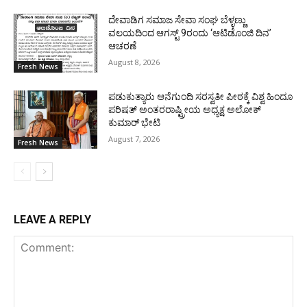
ದೇವಾಡಿಗ ಸಮಾಜ ಸೇವಾ ಸಂಘ ಬೆಳ್ಳಣ್ಣು
ವಲಯದಿಂದ ಆಗಸ್ಟ್ 9ರಂದು ‘ಆಟಿಡೊಂಜಿ ದಿನ’
ಆಚರಣೆ
August 8, 2026
Fresh News
ಪಡುಕುತ್ಯಾರು ಆನೆಗುಂದಿ ಸರಸ್ವತೀ ಪೀಠಕ್ಕೆ ವಿಶ್ವ ಹಿಂದೂ
ಪರಿಷತ್ ಅಂತರರಾಷ್ಟ್ರೀಯ ಅಧ್ಯಕ್ಷ ಅಲೋಕ್
ಕುಮಾರ್ ಭೇಟಿ
August 7, 2026
Fresh News
LEAVE A REPLY