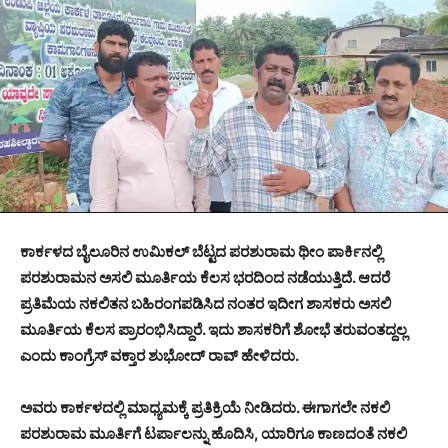
ಕಾರ್ಕಳದ ಬೈಲೂರಿನ ಉಮಿಕಲ್ ಬೆಟ್ಟದ ಪರಶುರಾಮ ಥೀಂ ಪಾರ್ಕಿನಲ್ಲಿ
ಪರಶುರಾಮನ ಅಸಲಿ ಮೂರ್ತಿಯ ಕೆಲಸ ಭರದಿಂದ ನಡೆಯುತ್ತಿದೆ. ಆದರೆ
ಪ್ರತಿಮೆಯ ನಕಲಿತನ ಬಹಿರಂಗಪಡಿಸಿದ ನಂತರ ಇದೀಗ ಶಾಸಕರು ಅಸಲಿ
ಮೂರ್ತಿಯ ಕೆಲಸ ಪ್ರಾರಂಭಿಸಿದ್ದಾರೆ. ಇದು ಶಾಸಕರಿಗೆ ಶೋಭೆ ತರುವಂತದ್ದಲ್ಲ
ಎಂದು ಕಾಂಗ್ರೆಸ್ ವಕ್ತಾರ ಶುಭೋದ್ ರಾವ್ ಹೇಳಿದರು.
ಅವರು ಕಾರ್ಕಳದಲ್ಲಿ ಮಾಧ್ಯಮಕ್ಕೆ ಪ್ರತಿಕ್ರಿಯೆ ನೀಡಿದರು. ಈಗಾಗಲೇ ನಕಲಿ
ಪರಶುರಾಮ ಮೂರ್ತಿಗೆ ಟರ್ಪಾಲನ್ನು ಹೊದಿಸಿ, ಯಾರಿಗೂ ಕಾಣದಂತೆ ನಕಲಿ