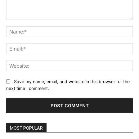
Comment:
Na
Ema
Web
Save my name, email, and website in this browser for the
next time I comment.
MOST POPULAR