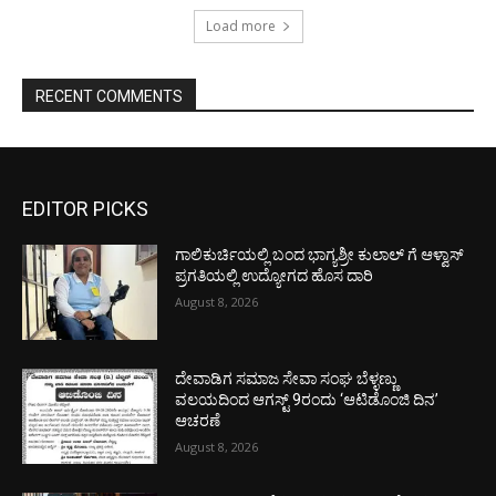
Load more
RECENT COMMENTS
EDITOR PICKS
ಗಾಲಿಕುರ್ಚಿಯಲ್ಲಿ ಬಂದ ಭಾಗ್ಯಶ್ರೀ ಕುಲಾಲ್ ಗೆ ಆಳ್ವಾಸ್
ಪ್ರಗತಿಯಲ್ಲಿ ಉದ್ಯೋಗದ ಹೊಸ ದಾರಿ
August 8, 2026
ದೇವಾಡಿಗ ಸಮಾಜ ಸೇವಾ ಸಂಘ ಬೆಳ್ಳಣ್ಣು
ವಲಯದಿಂದ ಆಗಸ್ಟ್ 9ರಂದು ‘ಆಟಿಡೊಂಜಿ ದಿನ’
ಆಚರಣೆ
August 8, 2026