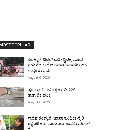
MOST POPULAR
ಬಂಟ್ವಾಳ: ಟಿಪ್ಪರ್ ಲಾರಿ- ದ್ವಿಚಕ್ರ ವಾಹನ
ನಡುವೆ ಭೀಕರ ಅಪಘಾತ :ಸವಾರರಿಬ್ಬರಿಗೆ
ಗಂಭೀರ ಗಾಯ
August 6, 2026
ಪುರಸಭೆಯಿಂದ ರಸ್ತೆ ಗುಂಡಿಗಳಿಗೆ
ತಾತ್ಕಾಲಿಕ ಮುಕ್ತಿ
August 6, 2026
ಸಾರೆಪುಣಿ: ಮೃತ ನಿಶಾನಾ ಕುಟುಂಬಕ್ಕೆ 3
ಲಕ್ಷ ಪರಿಹಾರ ಮಂಜೂರು: ಶಾಸಕ ಅಶೋಕ್
ರೈ