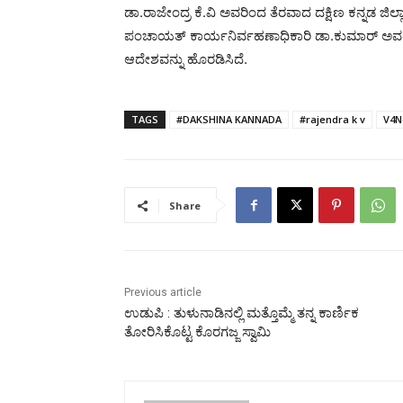
ಡಾ.ರಾಜೇಂದ್ರ ಕೆ.ವಿ ಅವರಿಂದ ತೆರವಾದ ದಕ್ಷಿಣ ಕನ್ನಡ ಜಿಲ್ಲಾ
ಪಂಚಾಯತ್ ಕಾರ್ಯನಿರ್ವಹಣಾಧಿಕಾರಿ ಡಾ.ಕುಮಾರ್ ಅವರು ಪ್
ಆದೇಶವನ್ನು ಹೊರಡಿಸಿದೆ.
TAGS
#DAKSHINA KANNADA
#rajendra k v
V4N
Share
Previous article
ಉಡುಪಿ : ತುಳುನಾಡಿನಲ್ಲಿ ಮತ್ತೊಮ್ಮೆ ತನ್ನ ಕಾರ್ಣಿಕ
ತೋರಿಸಿಕೊಟ್ಟ ಕೊರಗಜ್ಜ ಸ್ವಾಮಿ