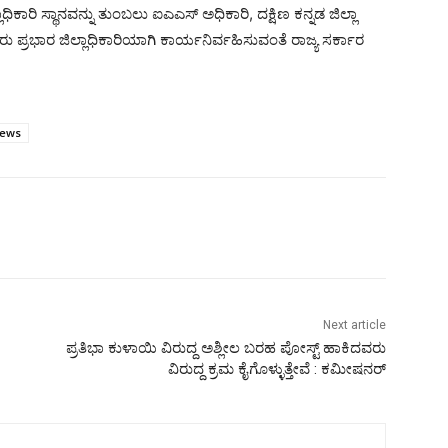
ಧಿಕಾರಿ ಸ್ಥಾನವನ್ನು ತುಂಬಲು ಐಎಎಸ್ ಅಧಿಕಾರಿ, ದಕ್ಷಿಣ ಕನ್ನಡ ಜಿಲ್ಲಾ
ರಭಾರ ಜಿಲ್ಲಾಧಿಕಾರಿಯಾಗಿ ಕಾರ್ಯನಿರ್ವಹಿಸುವಂತೆ ರಾಜ್ಯ ಸರ್ಕಾರ
ews
Next article
ಪ್ರತಿಭಾ ಕುಳಾಯಿ ವಿರುದ್ದ ಅಶ್ಲೀಲ ಬರಹ ಪೋಸ್ಟ್ ಹಾಕಿದವರು
ವಿರುದ್ದ ಕ್ರಮ ಕೈಗೊಳ್ಳುತ್ತೇವೆ : ಕಮೀಷನರ್