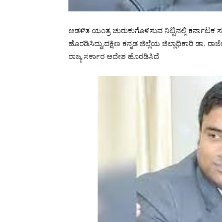
ಆಡಳಿತ ಯಂತ್ರ ಚುರುಕುಗೊಳಿಸುವ ನಿಟ್ಟಿನಲ್ಲಿ ಕರ್ನಾಟಕ ಸರ
ಹೊರಡಿಸಿದ್ದು,ದಕ್ಷಿಣ ಕನ್ನಡ ಜಿಲ್ಲೆಯ ಜಿಲ್ಲಾಧಿಕಾರಿ ಡಾ. ರ
ರಾಜ್ಯ ಸರ್ಕಾರ ಆದೇಶ ಹೊರಡಿಸಿದೆ