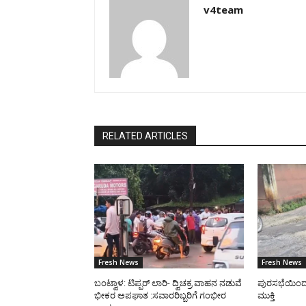
v4team
RELATED ARTICLES
Fresh News
Fresh News
ಬಂಟ್ವಾಳ: ಟಿಪ್ಪರ್ ಲಾರಿ- ದ್ವಿಚಕ್ರ ವಾಹನ ನಡುವೆ
ಪುರಸಭೆಯಿಂದ ರಸ
ಭೀಕರ ಅಪಘಾತ :ಸವಾರರಿಬ್ಬರಿಗೆ ಗಂಭೀರ
ಮುಕ್ತಿ