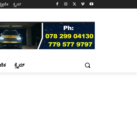
ಶೈಕ್ಷಣಿಕ
ಕ್ರೈಮ್
್ಷಣಿಕ
ಕ್ರೈಮ್