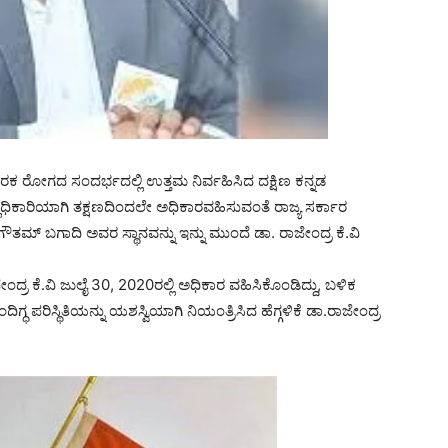
ೋಗದ ಸಂದರ್ಭದಲ್ಲಿ ಉತ್ತಮ ನಿರ್ವಹಿಸಿದ ದಕ್ಷಿಣ ಕನ್ನಡ
ಲ್ಲಾಧಿಕಾರಿಯಾಗಿ ತಕ್ಷಣದಿಂದಲೇ ಅಧಿಕಾರವಹಿಸುವಂತೆ ರಾಜ್ಯ ಸರ್ಕಾರ
ೌತಮ್ ಬಗಾದಿ ಅವರ ಸ್ಥಾನವನ್ನು ಇನ್ನು ಮುಂದೆ ಡಾ. ರಾಜೇಂದ್ರ ಕೆ.ವಿ
ೇಂದ್ರ ಕೆ.ವಿ ಜುಲೈ 30, 2020ರಲ್ಲಿ ಅಧಿಕಾರ ವಹಿಸಿಕೊಂಡಿದ್ದು, ಬಳಿಕ
ರಿಸ್ಥಿತಿಯನ್ನು ಯಶಸ್ವಿಯಾಗಿ ನಿಯಂತ್ರಿಸಿದ ಹೆಗ್ಗಳಿಕೆ ಡಾ.ರಾಜೇಂದ್ರ