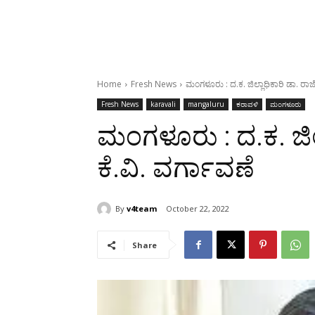
Home
Fresh News
ಮಂಗಳೂರು : ದ.ಕ. ಜಿಲ್ಲಾಧಿಕಾರಿ ಡಾ. ರಾಜೇ
Fresh News
karavali
mangaluru
ಕರಾವಳಿ
ಮಂಗಳೂರು
ಮಂಗಳೂರು : ದ.ಕ. ಜಿಲ್
ಕೆ.ವಿ. ವರ್ಗಾವಣೆ
By
v4team
October 22, 2022
Share