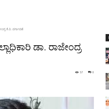
ಂದ್ರ ಕೆ.ವಿ. ವರ್ಗಾವಣೆ
ಲಾಧಿಕಾರಿ ಡಾ. ರಾಜೇಂದ್ರ
57
0