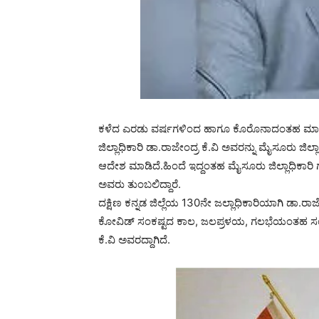
ಕಳೆದ ಎರಡು ವರ್ಷಗಳಿಂದ ಹಾಗೂ ಕೊರೊನಾದಂತಹ ಮಾರಕ ರ
ಜಿಲ್ಲಾಧಿಕಾರಿ ಡಾ.ರಾಜೇಂದ್ರ ಕೆ.ವಿ ಅವರನ್ನು ಮೈಸೂರು ಜಿ
ಆದೇಶ ಮಾಡಿದೆ.ಹಿಂದೆ ಇದ್ದಂತಹ ಮೈಸೂರು ಜಿಲ್ಲಾಧಿಕಾರಿ ಗ
ಅವರು ತುಂಬಲಿದ್ದಾರೆ.
ದಕ್ಷಿಣ ಕನ್ನಡ ಜಿಲ್ಲೆಯ 130ನೇ ಜಲ್ಲಾಧಿಕಾರಿಯಾಗಿ ಡಾ.ರಾಜ
ಕೋವಿಡ್ ಸಂಕಷ್ಟದ ಕಾಲ, ಜಲಪ್ರಳಯ, ಗಲಭೆಯಂತಹ ಸಂದಿಗ್ಧ ಪ
ಕೆ.ವಿ ಅವರದ್ದಾಗಿದೆ.