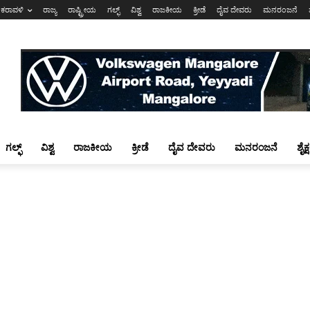
ಕರಾವಳಿ
ರಾಜ್ಯ
ರಾಷ್ಟ್ರೀಯ
ಗಲ್ಫ್
ವಿಶ್ವ
ರಾಜಕೀಯ
ಕ್ರೀಡೆ
ದೈವ ದೇವರು
ಮನರಂಜನೆ
ಗಲ್ಫ್
ವಿಶ್ವ
ರಾಜಕೀಯ
ಕ್ರೀಡೆ
ದೈವ ದೇವರು
ಮನರಂಜನೆ
ಶೈಕ