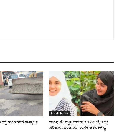
Fresh News
್ತೆ ಗುಂಡಿಗಳಿಗೆ ತಾತ್ಕಾಲಿಕ
ಸಾರೆಪುಣಿ: ಮೃತ ನಿಶಾನಾ ಕುಟುಂಬಕ್ಕೆ 3 ಲಕ್ಷ
ಪರಿಹಾರ ಮಂಜೂರು: ಶಾಸಕ ಅಶೋಕ್ ರೈ