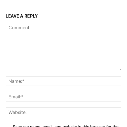
LEAVE A REPLY
Comment:
Na
Ema
Web
Save my name, email, and website in this browser for the