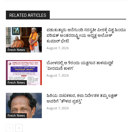
RELATED ARTICLES
ಪಡುಕುತ್ಯಾರು ಆನೆಗುಂದಿ ಸರಸ್ವತೀ ಪೀಠಕ್ಕೆ ವಿಶ್ವ ಹಿಂದೂ
ಪರಿಷತ್ ಅಂತರರಾಷ್ಟ್ರೀಯ ಅಧ್ಯಕ್ಷ ಅಲೋಕ್
ಕುಮಾರ್ ಭೇಟಿ
August 7, 2026
Fresh News
ಬೋಳದಲ್ಲಿ ಆ.9ರಂದು ಯಕ್ಷಗಾನ ತಾಳಮದ್ದಳೆ
‘ವೀರಮಣಿ ಕಾಳಗ’
August 7, 2026
Fresh News
ಹಿರಿಯ ನಾಟಕಕಾರ, ಕಲಾ ನಿರ್ದೇಶಕ ತಮ್ಮ ಲಕ್ಷಣ್
ಅವರಿಗೆ “ತೌಳವ ಪ್ರಶಸ್ತಿ”
August 7, 2026
Fresh News