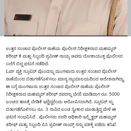
ಉತ್ತರ ಸಂಚಾರ ಪೊಲೀಸ್ ಠಾಣೆಯ ಪೊಲೀಸ್ ನಿರೀಕ್ಷಕರಾದ ಮಹಮ್ಮದ್
ಶರೀಫ್ ಕೆ ಮತ್ತು ಸಿಬ್ಬಂದಿ ಪ್ರವೀಣ್ ನಾಯ್ಕ ಅವರು ಲೋಕಾಯುಕ್ತ ಪೊಲೀಸರ
ಬಲೆಗೆ ಬಿದ್ದ ಘಟನೆ ನಡೆದಿದೆ.
ಓರ್ವ ವ್ಯಕ್ತಿ ಸ್ಕೂಟರ್ ವೊಂದನ್ನು ಮಂಗಳೂರು ಉತ್ತರ ಸಂಚಾರ ಪೊಲೀಸ್
ಠಾಣೆಯಿಂದ ಬಿಡುಗಡೆಗೊಳಿಸಲು ಮಾನ್ಯ ನ್ಯಾಯಾಲಯದಿಂದ ಆದೇಶವಾಗಿದ್ದು,
ಈ ಬಗ್ಗೆ ಮಂಗಳೂರು ಉತ್ತರ ಸಂಚಾರ ಪೊಲೀಸ್ ಠಾಣೆಯ ಪೊಲೀಸ್
ನಿರೀಕ್ಷಕರಾದ ಮಹಮ್ಮದ್ ಶರೀಫ್ ರವರನ್ನು ಭೇಟಿ ಮಾಡಿದಾಗ ರೂ. 5000
ಲಂಚದ ಹಣಕ್ಕೆ ಬೇಡಿಕೆ ಇಟ್ಟಿದ್ದರೆಂದು ಆರೋಪಿಸಲಾಗಿದೆ. ಸ್ಕೂಟರ್ ನ್ನು
ಬಿಡುಗಡೆಗೊಳಿಸಲು ರೂ. 3 ಸಾವಿರ ಲಂಚ ಸ್ವೀಕಾರ ಮಾಡುತ್ತಿದ್ದ ವೇಳೆ ಈ
ಘಟನೆ ಸಂಭವಿಸಿದೆ . ಪೊಲೀಸರು ಸದರಿ ಅಧಿಕಾರಿ ಇನ್ಸ್ಪೆಕ್ಟರ್ ಮಹಮ್ಮದ್
ಶರೀಫ್ ಮತ್ತು ಸಿಬ್ಬಂದಿ ಪಿಸಿ ಪ್ರವೀಣ್ ನಾಯ್ಕ್ ನನ್ನು ವಶಕ್ಕೆ ಪಡೆದು ತನಿಖೆ