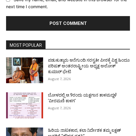
next time I comment.
MOST POPULAR
ಪಡುಕುತ್ಯಾರು ಆನೆಗುಂದಿ ಸರಸ್ವತೀ ಪೀಠಕ್ಕೆ ವಿಶ್ವ ಹಿಂದೂ
ಪರಿಷತ್ ಅಂತರರಾಷ್ಟ್ರೀಯ ಅಧ್ಯಕ್ಷ ಅಲೋಕ್
ಕುಮಾರ್ ಭೇಟಿ
August 7, 2026
ಬೋಳದಲ್ಲಿ ಆ.9ರಂದು ಯಕ್ಷಗಾನ ತಾಳಮದ್ದಳೆ
‘ವೀರಮಣಿ ಕಾಳಗ’
August 7, 2026
ಹಿರಿಯ ನಾಟಕಕಾರ, ಕಲಾ ನಿರ್ದೇಶಕ ತಮ್ಮ ಲಕ್ಷಣ್
ಅವರಿಗೆ “ತೌಳವ ಪ್ರಶಸ್ತಿ”