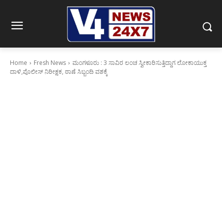
Home
Fresh News
ಮಂಗಳೂರು : 3 ಸಾವಿರ ಲಂಚ ಸ್ವೀಕಾರಿಸುತ್ತಿದ್ದಾಗ ಲೋಕಾಯುಕ್ತ
ದಾಳಿ,ಪೊಲೀಸ್ ನಿರೀಕ್ಷಕ, ಠಾಣೆ ಸಿಬ್ಬಂದಿ ವಶಕ್ಕೆ