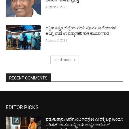
August 7, 2026
ದಕ್ಷಿಣ ಕನ್ನಡ ಜಿಲ್ಲೆಯ ಪದವಿ ಪೂರ್ವ ಕಾಲೇಜುಗಳ
ಆಂಗ್ಲ ಭಾಷೆ ಉಪನ್ಯಾಸಕರಿಗಾಗಿ ಕಾರ್ಯಾಗಾರ
August 7, 2026
Load more
RECENT COMMENTS
EDITOR PICKS
ಪಡುಕುತ್ಯಾರು ಆನೆಗುಂದಿ ಸರಸ್ವತೀ ಪೀಠಕ್ಕೆ ವಿಶ್ವ ಹಿಂದೂ
ಪರಿಷತ್ ಅಂತರರಾಷ್ಟ್ರೀಯ ಅಧ್ಯಕ್ಷ ಅಲೋಕ್