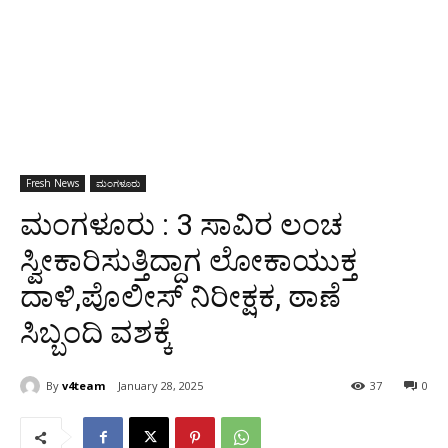
Fresh News
ಮಂಗಳೂರು
ಮಂಗಳೂರು : 3 ಸಾವಿರ ಲಂಚ
ಸ್ವೀಕಾರಿಸುತ್ತಿದ್ದಾಗ ಲೋಕಾಯುಕ್ತ
ದಾಳಿ,ಪೊಲೀಸ್ ನಿರೀಕ್ಷಕ, ಠಾಣೆ
ಸಿಬ್ಬಂದಿ ವಶಕ್ಕೆ
By
v4team
January 28, 2025
37
0