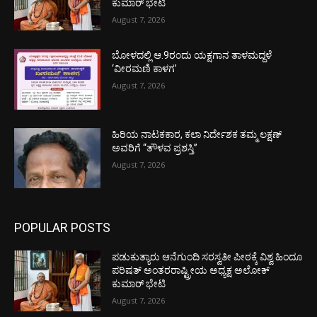
ಕುಮಾರ್ ಭೇಟಿ
August 7, 2026
ಬೋಳದಲ್ಲಿ ಆ.9ರಂದು ಯಕ್ಷಗಾನ ತಾಳಮದ್ದಳೆ
‘ವೀರಮಣಿ ಕಾಳಗ’
August 7, 2026
ಹಿರಿಯ ನಾಟಕಕಾರ, ಕಲಾ ನಿರ್ದೇಶಕ ತಮ್ಮ ಲಕ್ಷಣ್
ಅವರಿಗೆ “ತೌಳವ ಪ್ರಶಸ್ತಿ”
August 7, 2026
POPULAR POSTS
ಪಡುಕುತ್ಯಾರು ಆನೆಗುಂದಿ ಸರಸ್ವತೀ ಪೀಠಕ್ಕೆ ವಿಶ್ವ ಹಿಂದೂ
ಪರಿಷತ್ ಅಂತರರಾಷ್ಟ್ರೀಯ ಅಧ್ಯಕ್ಷ ಅಲೋಕ್
ಕುಮಾರ್ ಭೇಟಿ
August 7, 2026