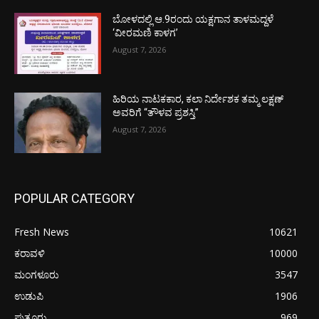
ಬೋಳದಲ್ಲಿ ಆ.9ರಂದು ಯಕ್ಷಗಾನ ತಾಳಮದ್ದಳೆ
‘ವೀರಮಣಿ ಕಾಳಗ’
August 7, 2026
ಹಿರಿಯ ನಾಟಕಕಾರ, ಕಲಾ ನಿರ್ದೇಶಕ ತಮ್ಮ ಲಕ್ಷಣ್
ಅವರಿಗೆ “ತೌಳವ ಪ್ರಶಸ್ತಿ”
August 7, 2026
POPULAR CATEGORY
Fresh News
10621
ಕರಾವಳಿ
10000
ಮಂಗಳೂರು
3547
ಉಡುಪಿ
1906
ಪುತ್ತೂರು
969