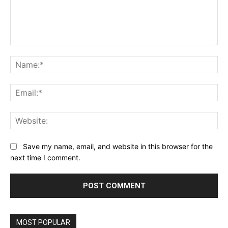
Comment:
Na
Ema
Web
Save my name, email, and website in this browser for the
next time I comment.
MOST POPULAR