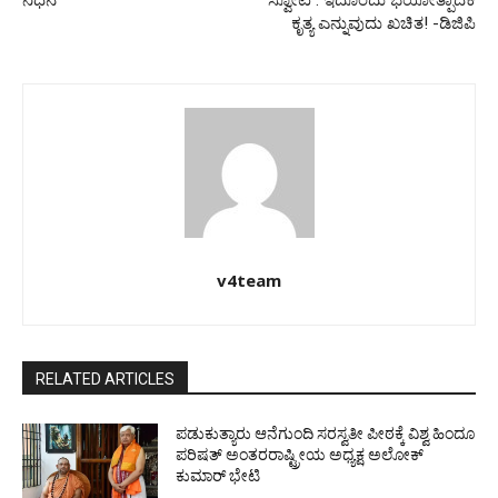
ನಿಧನ
ಸ್ವೋಟ : ಇದೊಂದು ಭಯೋತ್ಪಾದಕ
ಕೃತ್ಯ ಎನ್ನುವುದು ಖಚಿತ! -ಡಿಜಿಪಿ
v4team
RELATED ARTICLES
ಪಡುಕುತ್ಯಾರು ಆನೆಗುಂದಿ ಸರಸ್ವತೀ ಪೀಠಕ್ಕೆ ವಿಶ್ವ ಹಿಂದೂ
ಪರಿಷತ್ ಅಂತರರಾಷ್ಟ್ರೀಯ ಅಧ್ಯಕ್ಷ ಅಲೋಕ್
ಕುಮಾರ್ ಭೇಟಿ