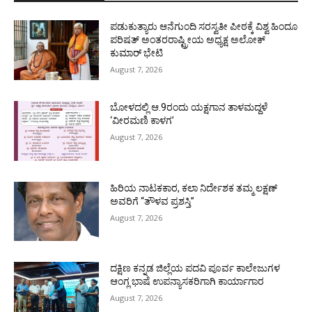
ಪಡುಕುತ್ಯಾರು ಆನೆಗುಂದಿ ಸರಸ್ವತೀ ಪೀಠಕ್ಕೆ ವಿಶ್ವ ಹಿಂದೂ
ಪರಿಷತ್ ಅಂತರರಾಷ್ಟ್ರೀಯ ಅಧ್ಯಕ್ಷ ಅಲೋಕ್
ಕುಮಾರ್ ಭೇಟಿ
August 7, 2026
ಬೋಳದಲ್ಲಿ ಆ.9ರಂದು ಯಕ್ಷಗಾನ ತಾಳಮದ್ದಳೆ
‘ವೀರಮಣಿ ಕಾಳಗ’
August 7, 2026
ಹಿರಿಯ ನಾಟಕಕಾರ, ಕಲಾ ನಿರ್ದೇಶಕ ತಮ್ಮ ಲಕ್ಷಣ್
ಅವರಿಗೆ “ತೌಳವ ಪ್ರಶಸ್ತಿ”
August 7, 2026
ದಕ್ಷಿಣ ಕನ್ನಡ ಜಿಲ್ಲೆಯ ಪದವಿ ಪೂರ್ವ ಕಾಲೇಜುಗಳ
ಆಂಗ್ಲ ಭಾಷೆ ಉಪನ್ಯಾಸಕರಿಗಾಗಿ ಕಾರ್ಯಾಗಾರ
August 7, 2026