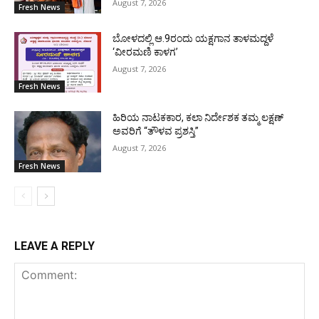
August 7, 2026
Fresh News
ಬೋಳದಲ್ಲಿ ಆ.9ರಂದು ಯಕ್ಷಗಾನ ತಾಳಮದ್ದಳೆ
‘ವೀರಮಣಿ ಕಾಳಗ’
August 7, 2026
Fresh News
ಹಿರಿಯ ನಾಟಕಕಾರ, ಕಲಾ ನಿರ್ದೇಶಕ ತಮ್ಮ ಲಕ್ಷಣ್
ಅವರಿಗೆ “ತೌಳವ ಪ್ರಶಸ್ತಿ”
August 7, 2026
Fresh News
LEAVE A REPLY