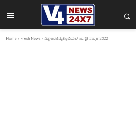
Home
Fresh News
ವಿಶ್ವ ಆಂಟಿಮೈಕ್ರೊಬಿಯಲ್ ಜಾಗೃತಿ ಸಪ್ತಾಹ 2022