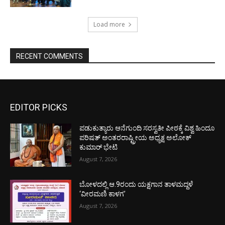
Load more
RECENT COMMENTS
EDITOR PICKS
ಪಡುಕುತ್ಯಾರು ಆನೆಗುಂದಿ ಸರಸ್ವತೀ ಪೀಠಕ್ಕೆ ವಿಶ್ವ ಹಿಂದೂ
ಪರಿಷತ್ ಅಂತರರಾಷ್ಟ್ರೀಯ ಅಧ್ಯಕ್ಷ ಅಲೋಕ್
ಕುಮಾರ್ ಭೇಟಿ
August 7, 2026
ಬೋಳದಲ್ಲಿ ಆ.9ರಂದು ಯಕ್ಷಗಾನ ತಾಳಮದ್ದಳೆ
‘ವೀರಮಣಿ ಕಾಳಗ’
August 7, 2026