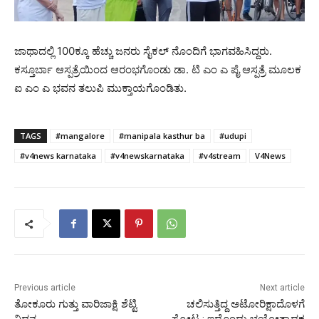
ಜಾಥಾದಲ್ಲಿ 100ಕ್ಕೂ ಹೆಚ್ಚು ಜನರು ಸೈಕಲ್ ನೊಂದಿಗೆ ಭಾಗವಹಿಸಿದ್ದರು.
ಕಸ್ತೂರ್ಬಾ ಆಸ್ಪತ್ರೆಯಿಂದ ಆರಂಭಗೊಂಡು ಡಾ. ಟಿ ಎಂ ಎ ಪೈ ಆಸ್ಪತ್ರೆ ಮೂಲಕ
ಐ ಎಂ ಎ ಭವನ ತಲುಪಿ ಮುಕ್ತಾಯಗೊಂಡಿತು.
TAGS
#mangalore
#manipala kasthur ba
#udupi
#v4news karnataka
#v4newskarnataka
#v4stream
V4News
Previous article
Next article
ತೋಕೂರು ಗುತ್ತು ವಾರಿಜಾಕ್ಷಿ ಶೆಟ್ಟಿ
ಚಲಿಸುತ್ತಿದ್ದ ಅಟೋರಿಕ್ಷಾದೊಳಗೆ