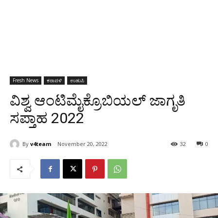
Fresh News
ಕರಾವಳಿ
ಉಡುಪಿ
ವಿಶ್ವ ಆಂಟಿಮೈಕ್ರೊಬಿಯಲ್ ಜಾಗೃತಿ
ಸಪ್ತಾಹ 2022
By
v4team
November 20, 2022
32
0