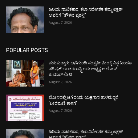
ಹಿರಿಯ ನಾಟಕಕಾರ, ಕಲಾ ನಿರ್ದೇಶಕ ತಮ್ಮ ಲಕ್ಷಣ್
ಅವರಿಗೆ “ತೌಳವ ಪ್ರಶಸ್ತಿ”
August 7, 2026
POPULAR POSTS
ಪಡುಕುತ್ಯಾರು ಆನೆಗುಂದಿ ಸರಸ್ವತೀ ಪೀಠಕ್ಕೆ ವಿಶ್ವ ಹಿಂದೂ
ಪರಿಷತ್ ಅಂತರರಾಷ್ಟ್ರೀಯ ಅಧ್ಯಕ್ಷ ಅಲೋಕ್
ಕುಮಾರ್ ಭೇಟಿ
August 7, 2026
ಬೋಳದಲ್ಲಿ ಆ.9ರಂದು ಯಕ್ಷಗಾನ ತಾಳಮದ್ದಳೆ
‘ವೀರಮಣಿ ಕಾಳಗ’
August 7, 2026
ಹಿರಿಯ ನಾಟಕಕಾರ, ಕಲಾ ನಿರ್ದೇಶಕ ತಮ್ಮ ಲಕ್ಷಣ್
ಅವರಿಗೆ “ತೌಳವ ಪ್ರಶಸ್ತಿ”