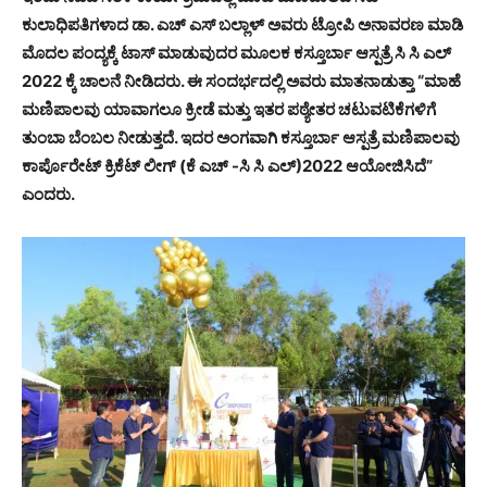
ಕುಲಾಧಿಪತಿಗಳಾದ ಡಾ. ಎಚ್ ಎಸ್ ಬಲ್ಲಾಳ್ ಅವರು ಟ್ರೋಪಿ ಅನಾವರಣ ಮಾಡಿ
ಮೊದಲ ಪಂದ್ಯಕ್ಕೆ ಟಾಸ್ ಮಾಡುವುದರ ಮೂಲಕ ಕಸ್ತೂರ್ಬಾ ಆಸ್ಪತ್ರೆ ಸಿ ಸಿ ಎಲ್
2022 ಕ್ಕೆ ಚಾಲನೆ ನೀಡಿದರು. ಈ ಸಂದರ್ಭದಲ್ಲಿ ಅವರು ಮಾತನಾಡುತ್ತಾ “ಮಾಹೆ
ಮಣಿಪಾಲವು ಯಾವಾಗಲೂ ಕ್ರೀಡೆ ಮತ್ತು ಇತರ ಪಠ್ಯೇತರ ಚಟುವಟಿಕೆಗಳಿಗೆ
ತುಂಬಾ ಬೆಂಬಲ ನೀಡುತ್ತದೆ. ಇದರ ಅಂಗವಾಗಿ ಕಸ್ತೂರ್ಬಾ ಆಸ್ಪತ್ರೆ ಮಣಿಪಾಲವು
ಕಾರ್ಪೊರೇಟ್ ಕ್ರಿಕೆಟ್ ಲೀಗ್ (ಕೆ ಎಚ್ -ಸಿ ಸಿ ಎಲ್)2022 ಆಯೋಜಿಸಿದೆ”
ಎಂದರು.