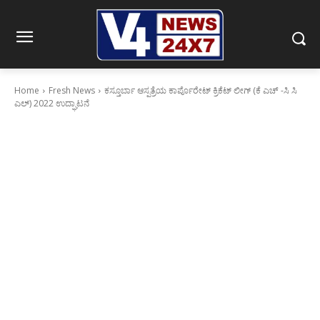
Home
Fresh News
ಕಸ್ತೂರ್ಬಾ ಆಸ್ಪತ್ರೆಯ ಕಾರ್ಪೊರೇಟ್ ಕ್ರಿಕೆಟ್ ಲೀಗ್ (ಕೆ ಎಚ್ -ಸಿ ಸಿ
ಎಲ್) 2022 ಉದ್ಘಾಟನೆ