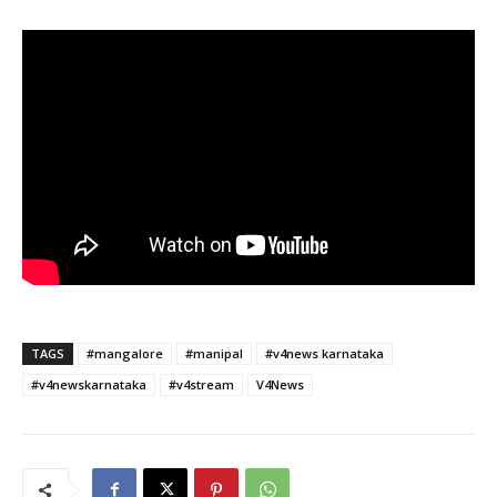
TAGS
#mangalore
#manipal
#v4news karnataka
#v4newskarnataka
#v4stream
V4News