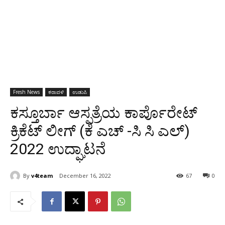
Fresh News
ಕರಾವಳಿ
ಉಡುಪಿ
ಕಸ್ತೂರ್ಬಾ ಆಸ್ಪತ್ರೆಯ ಕಾರ್ಪೊರೇಟ್
ಕ್ರಿಕೆಟ್ ಲೀಗ್ (ಕೆ ಎಚ್ -ಸಿ ಸಿ ಎಲ್)
2022 ಉದ್ಘಾಟನೆ
By
v4team
December 16, 2022
67
0