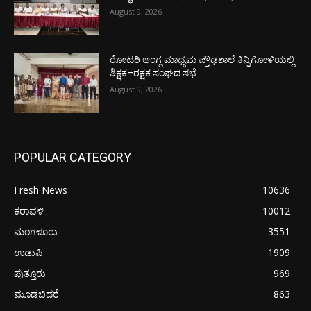
August 9, 2026
ರೋಟರಿ ಆಂಗ್ಲ ಮಾಧ್ಯಮ ಪ್ರೌಢಶಾಲೆ ಕಿನ್ನಿಗೋಳಿಯಲ್ಲಿ
ಶಿಕ್ಷಕ–ರಕ್ಷಕ ಸಂಘದ ಸಭೆ
August 9, 2026
POPULAR CATEGORY
Fresh News
10636
ಕರಾವಳಿ
10012
ಮಂಗಳೂರು
3551
ಉಡುಪಿ
1909
ಪುತ್ತೂರು
969
ಮೂಡಬಿದರೆ
863