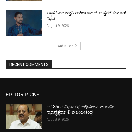
ಖ್ಯಾತ ಹಿಂದೂಸ್ತಾನಿ ಸಂಗೀತಗಾರ ಜೆ. ಉತ್ತಮ್ ಕುಮಾರ್
ನಿಧನ
August 9, 2026
Load more
RECENT COMMENTS
EDITOR PICKS
ಆ.13ರಿಂದ ವಿಧಾನಸಭೆ ಅಧಿವೇಶನ: ಹಂಗಾಮಿ
ಸಭಾಧ್ಯಕ್ಷರಾಗಿ ಟಿ.ಬಿ.ಜಯಚಂದ್ರ
August 9, 2026