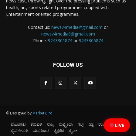
news cast, throwing light over the pressing problems such as
health, art, sports related programmes coupled with
Entertainment oriented programmes.
Contact us:
newsv4media@gmail.com
or
newsv4media8@gmail.com
Phone:
9243301874
or
9243306874
FOLLOW US
© Designed by
Market Bird
ಮುಖಪುಟ
ಕರಾವಳಿ
ರಾಜ್ಯ
ರಾಷ್ಟ್ರೀಯ
ಗಲ್ಫ್
ವಿಶ್ವ
ರಾಜಕೀಯ
ಕ್ರೀಡೆ
LIVE
ದೈವ ದೇವರು
ಮನರಂಜನೆ
ಶೈಕ್ಷಣಿಕ
ಕ್ರೈಮ್