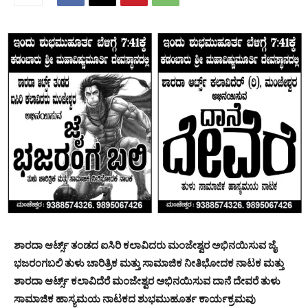
ಶಾರದಾ ಆರ್ಟ್ಸ್ ತಂಡದ ಐಸಿರಿ ಕಲಾವಿದರು ಮಂಜೇಶ್ವರ ಅಭಿನಯಿಸುವ ಜೈ
ಭಜರಂಗಬಲಿ ತುಳು ಚಾರಿತ್ರಿಕ ಮತ್ತು ಸಾಮಾಜಿಕ ನೀತಿಭೋದಕ ನಾಟಕ ಮತ್ತು
ಶಾರದಾ ಆರ್ಟ್ಸ್ ಕಲಾವಿದೆರೆ ಮಂಜೇಶ್ವರ ಅಭಿನಯಿಸುವ ದಾನೆ ದೇವರೆ ತುಳು
ಸಾಮಾಜಿಕ ಹಾಸ್ಯಮಯ ನಾಟಕದ ಶುಭಮುಹೂರ್ತ ಕಾರ್ಯಕ್ರಮವು