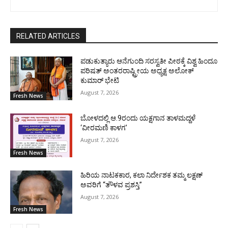
RELATED ARTICLES
ಪಡುಕುತ್ಯಾರು ಆನೆಗುಂದಿ ಸರಸ್ವತೀ ಪೀಠಕ್ಕೆ ವಿಶ್ವ ಹಿಂದೂ
ಪರಿಷತ್ ಅಂತರರಾಷ್ಟ್ರೀಯ ಅಧ್ಯಕ್ಷ ಅಲೋಕ್
ಕುಮಾರ್ ಭೇಟಿ
August 7, 2026
Fresh News
ಬೋಳದಲ್ಲಿ ಆ.9ರಂದು ಯಕ್ಷಗಾನ ತಾಳಮದ್ದಳೆ
‘ವೀರಮಣಿ ಕಾಳಗ’
August 7, 2026
Fresh News
ಹಿರಿಯ ನಾಟಕಕಾರ, ಕಲಾ ನಿರ್ದೇಶಕ ತಮ್ಮ ಲಕ್ಷಣ್
ಅವರಿಗೆ “ತೌಳವ ಪ್ರಶಸ್ತಿ”
August 7, 2026
Fresh News