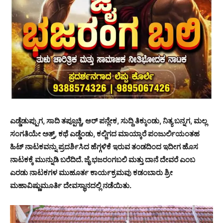
ಎಡ್ಡೆಡುಪ್ಪುಗ, ಸಾದಿ ತಪ್ಪೂಚ್ಚಿ, ಆರ್ ಪನ್ಲೇಕ, ಸುದ್ದಿ ತಿಕ್ಕುಂಡು, ನಿತ್ಯ ಬನ್ನಗ, ಮಲ್ಲ
ಸಂಗತಿಯೇ ಅತ್ತ್, ಕಥೆ ಎಡ್ಡೆಂಡು, ಕಲ್ಜಿಗದ ಮಾಯ್ಕಾರೆ ಪಂಜುರ್ಲಿಯಂತಹ
ಹಿಟ್ ನಾಟಕವನ್ನು ಪ್ರದರ್ಶಿಸಿದ ಹೆಗ್ಗಳಿಕೆ ಇರುವ ತಂಡದಿಂದ ಇದೀಗ ಹೊಸ
ನಾಟಕಕ್ಕೆ ಮುನ್ನುಡಿ ಬರೆದಿದೆ. ಜೈ ಭಜರಂಗಬಲಿ ಮತ್ತು ದಾನೆ ದೇವರೆ ಎಂಬ
ಎರಡು ನಾಟಕಗಳ ಮುಹೂರ್ತ ಕಾರ್ಯಕ್ರಮವು ಕಡಂಬಾರು ಶ್ರೀ
ಮಹಾವಿಷ್ಣುಮೂರ್ತಿ ದೇವಸ್ಥಾನದಲ್ಲಿ ನಡೆಯಿತು.