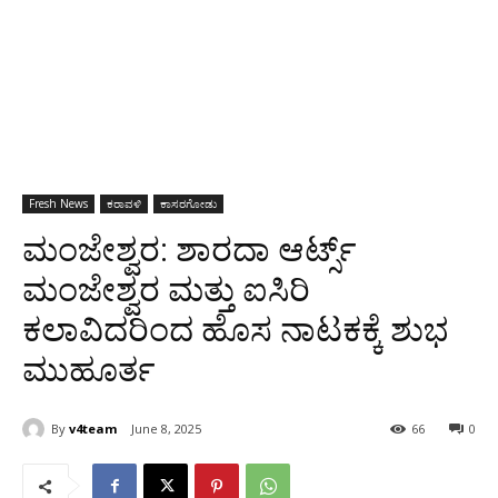
Fresh News
ಕರಾವಳಿ
ಕಾಸರಗೋಡು
ಮಂಜೇಶ್ವರ: ಶಾರದಾ ಆರ್ಟ್ಸ್
ಮಂಜೇಶ್ವರ ಮತ್ತು ಐಸಿರಿ
ಕಲಾವಿದರಿಂದ ಹೊಸ ನಾಟಕಕ್ಕೆ ಶುಭ
ಮುಹೂರ್ತ
By
v4team
June 8, 2025
66
0