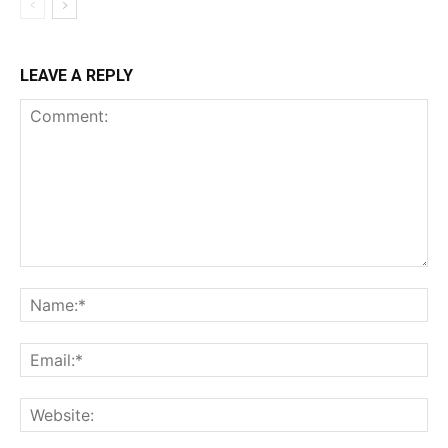
LEAVE A REPLY
Comment:
Na
Ema
Web