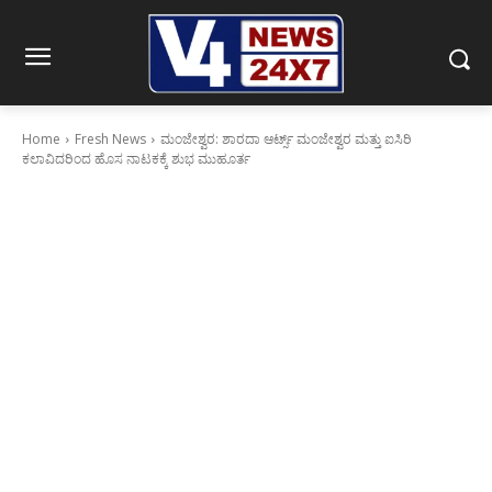
Home
Fresh News
ಮಂಜೇಶ್ವರ: ಶಾರದಾ ಆರ್ಟ್ಸ್ ಮಂಜೇಶ್ವರ ಮತ್ತು ಐಸಿರಿ
ಕಲಾವಿದರಿಂದ ಹೊಸ ನಾಟಕಕ್ಕೆ ಶುಭ ಮುಹೂರ್ತ