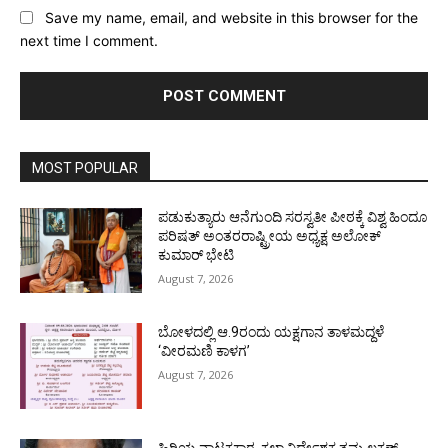
Save my name, email, and website in this browser for the
next time I comment.
MOST POPULAR
ಪಡುಕುತ್ಯಾರು ಆನೆಗುಂದಿ ಸರಸ್ವತೀ ಪೀಠಕ್ಕೆ ವಿಶ್ವ ಹಿಂದೂ
ಪರಿಷತ್ ಅಂತರರಾಷ್ಟ್ರೀಯ ಅಧ್ಯಕ್ಷ ಅಲೋಕ್
ಕುಮಾರ್ ಭೇಟಿ
August 7, 2026
ಬೋಳದಲ್ಲಿ ಆ.9ರಂದು ಯಕ್ಷಗಾನ ತಾಳಮದ್ದಳೆ
‘ವೀರಮಣಿ ಕಾಳಗ’
August 7, 2026