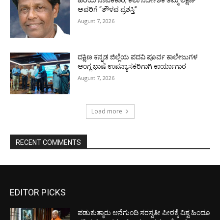
ಹಿರಿಯ ನಾಟಕಕಾರ, ಕಲಾ ನಿರ್ದೇಶಕ ತಮ್ಮ ಲಕ್ಷಣ್
ಅವರಿಗೆ “ತೌಳವ ಪ್ರಶಸ್ತಿ”
August 7, 2026
ದಕ್ಷಿಣ ಕನ್ನಡ ಜಿಲ್ಲೆಯ ಪದವಿ ಪೂರ್ವ ಕಾಲೇಜುಗಳ
ಆಂಗ್ಲ ಭಾಷೆ ಉಪನ್ಯಾಸಕರಿಗಾಗಿ ಕಾರ್ಯಾಗಾರ
August 7, 2026
Load more
RECENT COMMENTS
EDITOR PICKS
ಪಡುಕುತ್ಯಾರು ಆನೆಗುಂದಿ ಸರಸ್ವತೀ ಪೀಠಕ್ಕೆ ವಿಶ್ವ ಹಿಂದೂ