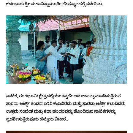
ಕಡಂಬಾರು ಶ್ರೀ ಮಹಾವಿಷ್ಣುಮೂರ್ತಿ ದೇವಸ್ಥಾನದಲ್ಲಿ ನಡೆಯಿತು.
ನಾಟಕ, ರಂಗಭೂಮಿ ಕ್ಷೇತ್ರದಲ್ಲಿಯೇ ತನ್ನದೇ ಆದ ಚಾಪನ್ನು ಮೂಡಿಸುತ್ತಿರುವ
ಶಾರದಾ ಆರ್ಟ್ಸ್ ತಂಡದ ಐಸಿರಿ ಕಲಾವಿರದು ಮತ್ತು ಶಾರದಾ ಆರ್ಟ್ಸ್ ಕಲಾವಿದರು
ಉತ್ತಮ ಸಂದೇಶ ಮತ್ತು ಕಥಾ ಹಂದರವನ್ನು ಹೊಂದಿರುವ ನಾಟಕಗಳನ್ನು
ಪ್ರದರ್ಶಿಸುತ್ತಿರುವುದು ಹೆಮ್ಮೆಯ ವಿಚಾರ..