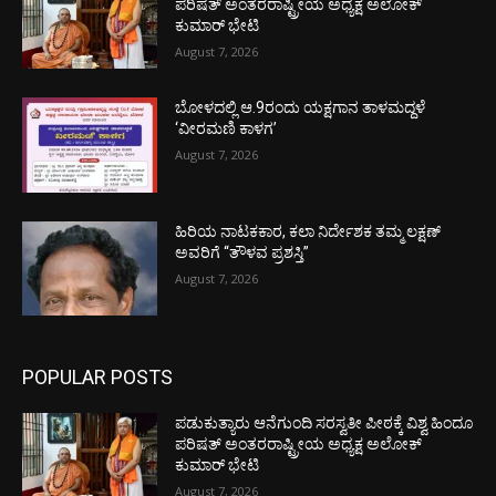
ಪರಿಷತ್ ಅಂತರರಾಷ್ಟ್ರೀಯ ಅಧ್ಯಕ್ಷ ಅಲೋಕ್
ಕುಮಾರ್ ಭೇಟಿ
August 7, 2026
ಬೋಳದಲ್ಲಿ ಆ.9ರಂದು ಯಕ್ಷಗಾನ ತಾಳಮದ್ದಳೆ
‘ವೀರಮಣಿ ಕಾಳಗ’
August 7, 2026
ಹಿರಿಯ ನಾಟಕಕಾರ, ಕಲಾ ನಿರ್ದೇಶಕ ತಮ್ಮ ಲಕ್ಷಣ್
ಅವರಿಗೆ “ತೌಳವ ಪ್ರಶಸ್ತಿ”
August 7, 2026
POPULAR POSTS
ಪಡುಕುತ್ಯಾರು ಆನೆಗುಂದಿ ಸರಸ್ವತೀ ಪೀಠಕ್ಕೆ ವಿಶ್ವ ಹಿಂದೂ
ಪರಿಷತ್ ಅಂತರರಾಷ್ಟ್ರೀಯ ಅಧ್ಯಕ್ಷ ಅಲೋಕ್
ಕುಮಾರ್ ಭೇಟಿ
August 7, 2026