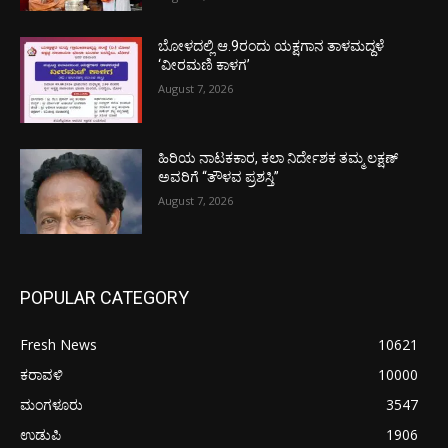
ಬೋಳದಲ್ಲಿ ಆ.9ರಂದು ಯಕ್ಷಗಾನ ತಾಳಮದ್ದಳೆ
‘ವೀರಮಣಿ ಕಾಳಗ’
August 7, 2026
ಹಿರಿಯ ನಾಟಕಕಾರ, ಕಲಾ ನಿರ್ದೇಶಕ ತಮ್ಮ ಲಕ್ಷಣ್
ಅವರಿಗೆ “ತೌಳವ ಪ್ರಶಸ್ತಿ”
August 7, 2026
POPULAR CATEGORY
Fresh News
10621
ಕರಾವಳಿ
10000
ಮಂಗಳೂರು
3547
ಉಡುಪಿ
1906