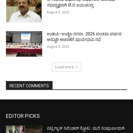
ಸಭಾಧ್ಯಕ್ಷರಾಗಿ ಟಿ.ಬಿ.ಜಯಚಂದ್ರ
August 9, 2026
ಉಡುಪಿ–ಉಚ್ಚಿಲ ದಸರಾ -2026 ಪಂಚಮ ವರ್ಷದ
ಅದ್ಧೂರಿ ಆಚರಣೆಗೆ ಪೂರ್ವಭಾವಿ ಸಭೆ
August 9, 2026
Load more
RECENT COMMENTS
EDITOR PICKS
ವಿಟ್ಲ:ಗ್ಯಾಸ್ ಸಿಲಿಂಡರ್ ಸ್ಪೋಟ : ಮನೆ ಸಂಪೂರ್ಣವಾಗಿ