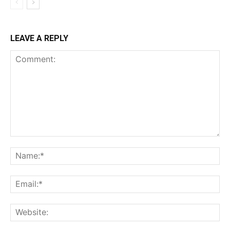
LEAVE A REPLY
Comment:
Na
Ema
Web