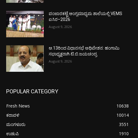
ವಂಜಾರಕಟ್ಟೆ ಆಂಗ್ಲಮಾಧ್ಯಮ ಶಾಲೆಯಲ್ಲಿ VEMS
ಐಸಿರ–2026
August 9, 2026
ಆ.13ರಿಂದ ವಿಧಾನಸಭೆ ಅಧಿವೇಶನ: ಹಂಗಾಮಿ
ಸಭಾಧ್ಯಕ್ಷರಾಗಿ ಟಿ.ಬಿ.ಜಯಚಂದ್ರ
August 9, 2026
POPULAR CATEGORY
Fresh News
10638
ಕರಾವಳಿ
10014
ಮಂಗಳೂರು
3551
ಉಡುಪಿ
1910