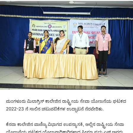
ಮಂಗಳೂರು ಮಿಲಾಗ್ರಿಸ್ ಕಾಲೇಜಿನ ರಾಷ್ಟ್ರೀಯ ಸೇವಾ ಯೋಜನೆಯ ಘಟಕದ
2022-23 ನೆ ಸಾಲಿನ ಚಟುವಟಿಕೆಗಳ ಉದ್ಘಾಟನೆ ನೆರವೇರಿತು.
ಕೆನರಾ ಕಾಲೇಜಿನ ವಾಣಿಜ್ಯ ವಿಭಾಗದ ಉಪನ್ಯಾಸಕಿ, ಅಲ್ಲಿನ ರಾಷ್ಟ್ರೀಯ ಸೇವಾ
ಯೋಜನೆಯ ಘಟಕದ ಯೋಜನಾಧಿಕಾರಿಗಳಾದ ಸೀಮಾ ಪ್ರಭು ಎಸ್ ಅವರು