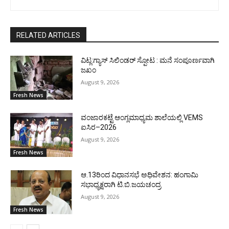
RELATED ARTICLES
ವಿಟ್ಲ:ಗ್ಯಾಸ್ ಸಿಲಿಂಡರ್ ಸ್ಪೋಟ : ಮನೆ ಸಂಪೂರ್ಣವಾಗಿ
ಜಖಂ
August 9, 2026
Fresh News
ವಂಜಾರಕಟ್ಟೆ ಆಂಗ್ಲಮಾಧ್ಯಮ ಶಾಲೆಯಲ್ಲಿ VEMS
ಐಸಿರ–2026
August 9, 2026
Fresh News
ಆ.13ರಿಂದ ವಿಧಾನಸಭೆ ಅಧಿವೇಶನ: ಹಂಗಾಮಿ
ಸಭಾಧ್ಯಕ್ಷರಾಗಿ ಟಿ.ಬಿ.ಜಯಚಂದ್ರ
August 9, 2026
Fresh News