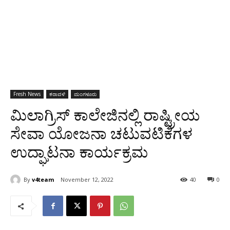
Fresh News
ಕರಾವಳಿ
ಮಂಗಳೂರು
ಮಿಲಾಗ್ರಿಸ್ ಕಾಲೇಜಿನಲ್ಲಿ ರಾಷ್ಟ್ರೀಯ
ಸೇವಾ ಯೋಜನಾ ಚಟುವಟಿಕೆಗಳ
ಉದ್ಘಾಟನಾ ಕಾರ್ಯಕ್ರಮ
By
v4team
November 12, 2022
40
0