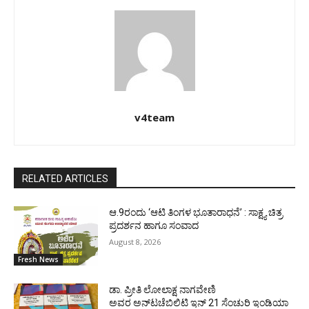
v4team
RELATED ARTICLES
ಆ.9ರಂದು ‘ಆಟಿ ತಿಂಗಳ ಭೂತಾರಾಧನೆ’ : ಸಾಕ್ಷ್ಯ ಚಿತ್ರ
ಪ್ರದರ್ಶನ ಹಾಗೂ ಸಂವಾದ
August 8, 2026
Fresh News
ಡಾ. ಪ್ರೀತಿ ಲೋಲಾಕ್ಷ ನಾಗವೇಣಿ
ಅವರ ಅನ್‌ಟಚೆಬಿಲಿಟಿ ಇನ್ 21 ಸೆಂಚುರಿ ಇಂಡಿಯಾ