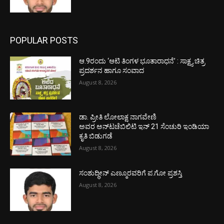
POPULAR POSTS
ಆ.9ರಂದು ‘ಆಟಿ ತಿಂಗಳ ಭೂತಾರಾಧನೆ’ : ಸಾಕ್ಷ್ಯ ಚಿತ್ರ
ಪ್ರದರ್ಶನ ಹಾಗೂ ಸಂವಾದ
August 8, 2026
ಡಾ. ಪ್ರೀತಿ ಲೋಲಾಕ್ಷ ನಾಗವೇಣಿ
ಅವರ ಅನ್‌ಟಚೆಬಿಲಿಟಿ ಇನ್ 21 ಸೆಂಚುರಿ ಇಂಡಿಯಾ
ಕೃತಿ ಬಿಡುಗಡೆ
August 8, 2026
ಸಂಶುದ್ಧೀನ್ ಎಣ್ಮೂರವರಿಗೆ ಪ.ಗೋ ಪ್ರಶಸ್ತಿ
August 8, 2026