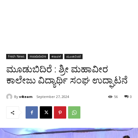
Fresh News
moodabidre
ಕರಾವಳಿ
ಮೂಡಬಿದರೆ
ಮೂಡುಬಿದಿರೆ : ಶ್ರೀ ಮಹಾವೀರ
ಕಾಲೇಜು ವಿದ್ಯಾರ್ಥಿ ಸಂಘ ಉದ್ಘಾಟನೆ
By
v4team
September 27, 2024
56
0