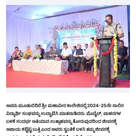
ಅವರು ಮೂಡುಬಿದಿರೆ ಶ್ರೀ ಮಹಾವೀರ ಕಾಲೇಜಿನಲ್ಲಿ 2024-25ನೇ ಸಾಲಿನ
ವಿದ್ಯಾರ್ಥಿ ಸಂಘವನ್ನು ಉದ್ಘಾಟಿಸಿ ಮಾತನಾಡಿದರು. ಮೊಬೈಲ್, ವಾಹನಗಳ
ಬಳಕೆ ಸಂದರ್ಭ ಅತಿಯಾದ ಉತ್ಸಾಹವನ್ನು ತೋರುವುದರಿಂದ ಜೀವನಕ್ಕೆ
ಅಪಾಯ ಕಟ್ಟಿಟ್ಟ ಬುತ್ತಿ ಎಂದ ಅವರು ಸ್ವಂತಿಕೆ ಬಳಸಿ ತಮ್ಮ ಜೀವನಕ್ಕೆ