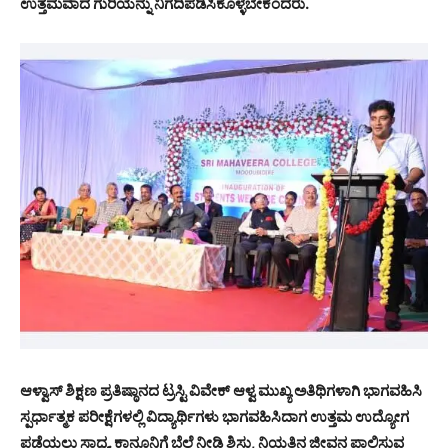
ಉತ್ತಮವಾದ ಗುರಿಯನ್ನು ನಿಗದಿಪಡಿಸಿಕೊಳ್ಳಬೇಕೆಂದರು.
ಆಳ್ವಾಸ್ ಶಿಕ್ಷಣ ಪ್ರತಿಷ್ಠಾನದ ಟ್ರಸ್ಟಿ ವಿವೇಕ್ ಆಳ್ವ ಮುಖ್ಯ ಅತಿಥಿಗಳಾಗಿ ಭಾಗವಹಿಸಿ
ಸ್ಪರ್ಧಾತ್ಮಕ ಪರೀಕ್ಷೆಗಳಲ್ಲಿ ವಿದ್ಯಾರ್ಥಿಗಳು ಭಾಗವಹಿಸಿದಾಗ ಉತ್ತಮ ಉದ್ಯೋಗ
ಪಡೆಯಲು ಸಾಧ್ಯ. ಕಾನೂನಿಗೆ ಬೆಲೆ ನೀಡಿ ಶಿಸ್ತು, ನಿಯತ್ತಿನ ಜೀವನ ಪಾಲಿಸುವ