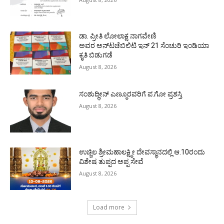
ಡಾ. ಪ್ರೀತಿ ಲೋಲಾಕ್ಷ ನಾಗವೇಣಿ
ಅವರ ಅನ್‌ಟಚೆಬಿಲಿಟಿ ಇನ್ 21 ಸೆಂಚುರಿ ಇಂಡಿಯಾ
ಕೃತಿ ಬಿಡುಗಡೆ
August 8, 2026
ಸಂಶುದ್ಧೀನ್ ಎಣ್ಮೂರವರಿಗೆ ಪ.ಗೋ ಪ್ರಶಸ್ತಿ
August 8, 2026
ಉಚ್ಚಿಲ ಶ್ರೀಮಹಾಲಕ್ಷ್ಮೀ ದೇವಸ್ಥಾನದಲ್ಲಿ ಆ.10ರಂದು
ವಿಶೇಷ ತುಪ್ಪದ ಅಪ್ಪ ಸೇವೆ
August 8, 2026
Load more