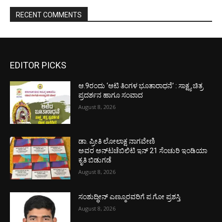
RECENT COMMENTS
EDITOR PICKS
ಆ.9ರಂದು ‘ಆಟಿ ತಿಂಗಳ ಭೂತಾರಾಧನೆ’ : ಸಾಕ್ಷ್ಯ ಚಿತ್ರ
ಪ್ರದರ್ಶನ ಹಾಗೂ ಸಂವಾದ
August 8, 2026
ಡಾ. ಪ್ರೀತಿ ಲೋಲಾಕ್ಷ ನಾಗವೇಣಿ
ಅವರ ಅನ್‌ಟಚೆಬಿಲಿಟಿ ಇನ್ 21 ಸೆಂಚುರಿ ಇಂಡಿಯಾ
ಕೃತಿ ಬಿಡುಗಡೆ
August 8, 2026
ಸಂಶುದ್ಧೀನ್ ಎಣ್ಮೂರವರಿಗೆ ಪ.ಗೋ ಪ್ರಶಸ್ತಿ
August 8, 2026