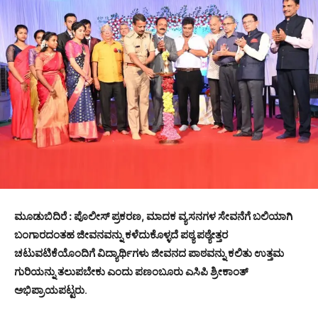
ಮೂಡುಬಿದಿರೆ : ಪೊಲೀಸ್ ಪ್ರಕರಣ, ಮಾದಕ ವ್ಯಸನಗಳ ಸೇವನೆಗೆ ಬಲಿಯಾಗಿ
ಬಂಗಾರದಂತಹ ಜೀವನವನ್ನು ಕಳೆದುಕೊಳ್ಳದೆ ಪಠ್ಯ ಪಠ್ಯೇತ್ತರ
ಚಟುವಟಿಕೆಯೊಂದಿಗೆ ವಿದ್ಯಾರ್ಥಿಗಳು ಜೀವನದ ಪಾಠವನ್ನು ಕಲಿತು ಉತ್ತಮ
ಗುರಿಯನ್ನು ತಲುಪಬೇಕು ಎಂದು ಪಣಂಬೂರು ಎಸಿಪಿ ಶ್ರೀಕಾಂತ್
ಅಭಿಪ್ರಾಯಪಟ್ಟರು
.