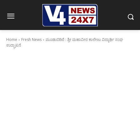
Home
Fresh News
ಮೂಡುಬಿದಿರೆ : ಶ್ರೀ ಮಹಾವೀರ ಕಾಲೇಜು ವಿದ್ಯಾರ್ಥಿ ಸಂಘ
ಉದ್ಘಾಟನೆ