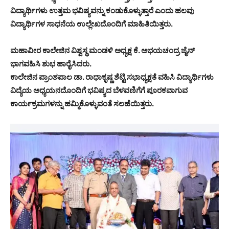
ವಿದ್ಯಾರ್ಥಿಗಳು ಉತ್ತಮ ಭವಿಷ್ಯವನ್ನು ಕಂಡುಕೊಳ್ಳುತ್ತಾರೆ ಎಂದು ಹಲವು
ವಿದ್ಯಾರ್ಥಿಗಳ ಸಾಧನೆಯ ಉಲ್ಲೇಖದೊಂದಿಗೆ ಮಾಹಿತಿಯಿತ್ತರು.
ಮಹಾವೀರ ಕಾಲೇಜಿನ ವಿಶ್ವಸ್ಥ ಮಂಡಳಿ ಅಧ್ಯಕ್ಷ ಕೆ. ಅಭಯಚಂದ್ರ ಜೈನ್
ಭಾಗವಹಿಸಿ ಶುಭ ಹಾರೈಸಿದರು.
ಕಾಲೇಜಿನ ಪ್ರಾಂಶಪಾಲ ಡಾ. ರಾಧಾಕೃಷ್ಣ ಶೆಟ್ಟಿ ಸಭಾಧ್ಯಕ್ಷತೆ ವಹಿಸಿ ವಿದ್ಯಾರ್ಥಿಗಳು
ವಿದ್ಯೆಯ ಅಧ್ಯಯನದೊಂದಿಗೆ ಭವಿಷ್ಯದ ಬೆಳವಣಿಗೆಗೆ ಪೂರಕವಾಗುವ
ಕಾರ್ಯಕ್ರಮಗಳನ್ನು ಹಮ್ಮಿಕೊಳ್ಳುವಂತೆ ಸಲಹೆಯಿತ್ತರು.