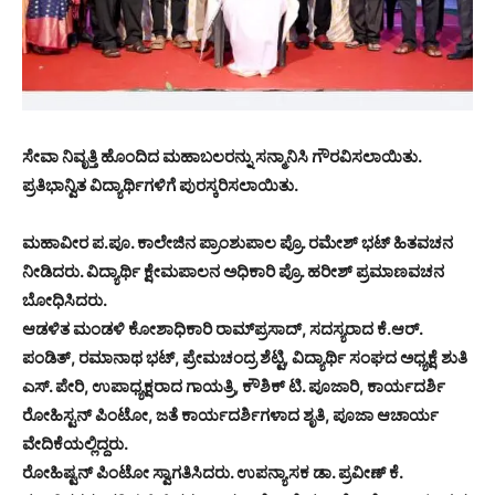
ಸೇವಾ ನಿವೃತ್ತಿ ಹೊಂದಿದ ಮಹಾಬಲರನ್ನು ಸನ್ಮಾನಿಸಿ ಗೌರವಿಸಲಾಯಿತು.
ಪ್ರತಿಭಾನ್ವಿತ ವಿದ್ಯಾರ್ಥಿಗಳಿಗೆ ಪುರಸ್ಕರಿಸಲಾಯಿತು.
ಮಹಾವೀರ ಪ.ಪೂ. ಕಾಲೇಜಿನ ಪ್ರಾಂಶುಪಾಲ ಪ್ರೊ. ರಮೇಶ್ ಭಟ್ ಹಿತವಚನ
ನೀಡಿದರು. ವಿದ್ಯಾರ್ಥಿ ಕ್ಷೇಮಪಾಲನ ಅಧಿಕಾರಿ ಪ್ರೊ. ಹರೀಶ್ ಪ್ರಮಾಣವಚನ
ಬೋಧಿಸಿದರು.
ಆಡಳಿತ ಮಂಡಳಿ ಕೋಶಾಧಿಕಾರಿ ರಾಮ್‌ಪ್ರಸಾದ್, ಸದಸ್ಯರಾದ ಕೆ.ಆರ್.
ಪಂಡಿತ್, ರಮಾನಾಥ ಭಟ್, ಪ್ರೇಮಚಂದ್ರ ಶೆಟ್ಟಿ, ವಿದ್ಯಾರ್ಥಿ ಸಂಘದ ಅಧ್ಯಕ್ಷೆ ಶುತಿ
ಎಸ್. ಪೇರಿ, ಉಪಾಧ್ಯಕ್ಷರಾದ ಗಾಯತ್ರಿ, ಕೌಶಿಕ್ ಟಿ. ಪೂಜಾರಿ, ಕಾರ್ಯದರ್ಶಿ
ರೋಹಿಸ್ಟನ್ ಪಿಂಟೋ, ಜತೆ ಕಾರ್ಯದರ್ಶಿಗಳಾದ ಶೃತಿ, ಪೂಜಾ ಆಚಾರ್ಯ
ವೇದಿಕೆಯಲ್ಲಿದ್ದರು.
ರೋಹಿಷ್ಟನ್ ಪಿಂಟೋ ಸ್ವಾಗತಿಸಿದರು. ಉಪನ್ಯಾಸಕ ಡಾ. ಪ್ರವೀಣ್ ಕೆ.