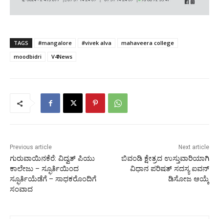
TAGS
#mangalore
#vivek alva
mahaveera college
moodbidri
V4News
Previous article
Next article
ಗುರುವಾಯಿನಕೆರೆ: ವಿದ್ವತ್ ಪಿಯು
ಬಿವಂಡಿ ಕ್ಷೇತ್ರದ ಉಸ್ತುವಾರಿಯಾಗಿ
ಕಾಲೇಜು – ಸ್ಫೂರ್ತಿಯಿಂದ
ವಿಧಾನ ಪರಿಷತ್ ಸದಸ್ಯ ಐವನ್
ಸ್ಫೂರ್ತಿಯೆಡೆಗೆ – ಸಾಧಕರೊಂದಿಗೆ
ಡಿಸೋಜ ಆಯ್ಕೆ
ಸಂವಾದ