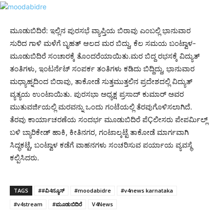
ಮೂಡುಬಿದಿರೆ: ಇಲ್ಲಿನ ಪುರಸಭೆ ವ್ಯಾಪ್ತಿಯ ಬಿರಾವು ಎಂಬಲ್ಲಿ ಭಾನುವಾರ
ಸುರಿದ ಗಾಳಿ ಮಳೆಗೆ ಬೃಹತ್ ಆಲದ ಮರ ಬಿದ್ದು, ಕೆಲ ಸಮಯ ಬಂಟ್ವಾಳ-
ಮೂಡುಬಿದಿರೆ ಸಂಚಾರಕ್ಕೆ ತೊಂದರೆಯಾಯಿತು.ಮರ ಬಿದ್ದ ರಭಸಕ್ಕೆ ವಿದ್ಯುತ್
ತಂತಿಗಳು, ಇಂಟರ್ನೆಟ್ ಸಂಪರ್ಕ ತಂತಿಗಳು ಕಡಿದು ಬಿದ್ದಿದ್ದು, ಭಾನುವಾರ
ಮಧ್ಯಾಹ್ನದಿಂದ ಬಿರಾವು, ತಾಕೋಡೆ ಸುತ್ತಮುತ್ತಲಿನ ಪ್ರದೇಶದಲ್ಲಿ ವಿದ್ಯುತ್
ವ್ಯತ್ಯಯ ಉಂಟಾಯಿತು. ಪುರಸಭಾ ಅಧ್ಯಕ್ಷ ಪ್ರಸಾದ್ ಕುಮಾರ್ ಅವರ
ಮುತುವರ್ಜಿಯಲ್ಲಿ ಮರವನ್ನು ಒಂದು ಗಂಟೆಯಲ್ಲಿ ತೆರವುಗೊಳಿಸಲಾಗಿದೆ.
ತೆರವು ಕಾರ್ಯಾಚರಣೆಯ ಸಂದರ್ಭ ಮೂಡುಬಿದಿರೆ ಪೆÇಲೀಸರು ಪೇಪರ್ಮಿಲ್ಲ್
ಬಳಿ ಬ್ಯಾರಿಕೇಡ್ ಹಾಕಿ, ಕೀತಿನಗರ, ಗಂಟಾಲ್ಕಟ್ಟೆ ತಾಕೋಡೆ ಮಾರ್ಗವಾಗಿ
ಸಿದ್ಧಕಟ್ಟೆ, ಬಂಟ್ವಾಳ ಕಡೆಗೆ ವಾಹನಗಳು ಸಂಚರಿಸುವ ಪರ್ಯಾಯ ವ್ಯವಸ್ಥೆ
ಕಲ್ಪಿಸಿದರು.
TAGS
##ವಿ4ನ್ಯೂಸ್
#moodabidre
#v4news karnataka
#v4stream
#ಮೂಡುಬಿದಿರೆ
V4News