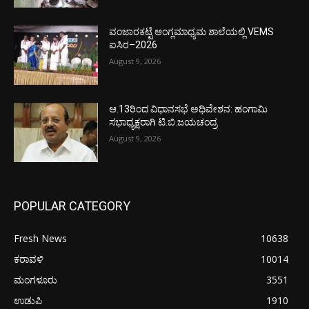
ವಂಜಾರಕಟ್ಟೆ ಆಂಗ್ಲಮಾಧ್ಯಮ ಶಾಲೆಯಲ್ಲಿ VEMS
ಐಸಿರ–2026
August 9, 2026
ಆ.13ರಿಂದ ವಿಧಾನಸಭೆ ಅಧಿವೇಶನ: ಹಂಗಾಮಿ
ಸಭಾಧ್ಯಕ್ಷರಾಗಿ ಟಿ.ಬಿ.ಜಯಚಂದ್ರ
August 9, 2026
POPULAR CATEGORY
Fresh News
10638
ಕರಾವಳಿ
10014
ಮಂಗಳೂರು
3551
ಉಡುಪಿ
1910