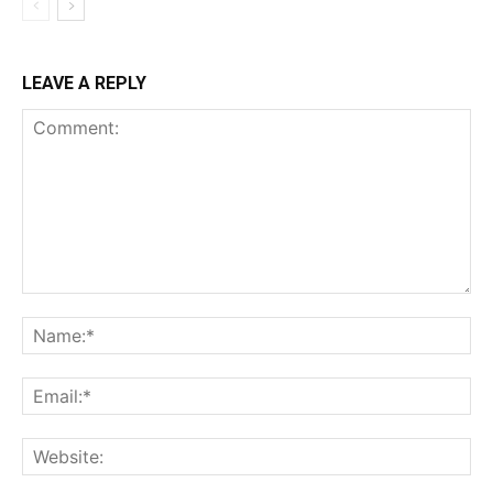
LEAVE A REPLY
Comment:
Na
Ema
Web