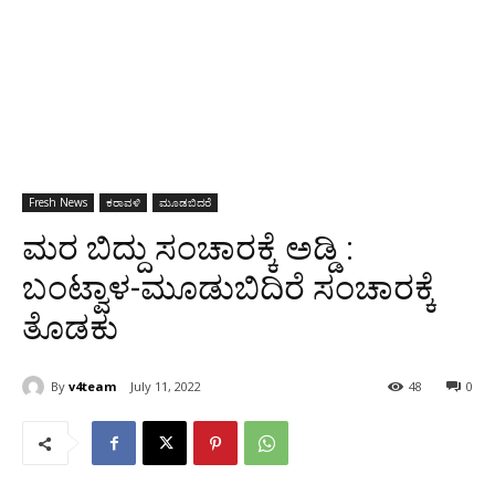
Fresh News
ಕರಾವಳಿ
ಮೂಡಬಿದರೆ
ಮರ ಬಿದ್ದು ಸಂಚಾರಕ್ಕೆ ಅಡ್ಡಿ :
ಬಂಟ್ವಾಳ-ಮೂಡುಬಿದಿರೆ ಸಂಚಾರಕ್ಕೆ
ತೊಡಕು
By
v4team
July 11, 2022
48
0