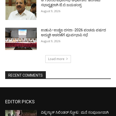
ಆ.13ರಿಂದ ವಿಧಾನಸಭೆ ಅಧಿವೇಶನ: ಹಂಗಾಮಿ
ಸಭಾಧ್ಯಕ್ಷರಾಗಿ ಟಿ.ಬಿ.ಜಯಚಂದ್ರ
August 9, 2026
ಉಡುಪಿ–ಉಚ್ಚಿಲ ದಸರಾ -2026 ಪಂಚಮ ವರ್ಷದ
ಅದ್ಧೂರಿ ಆಚರಣೆಗೆ ಪೂರ್ವಭಾವಿ ಸಭೆ
August 9, 2026
Load more
RECENT COMMENTS
EDITOR PICKS
ವಿಟ್ಲ:ಗ್ಯಾಸ್ ಸಿಲಿಂಡರ್ ಸ್ಪೋಟ : ಮನೆ ಸಂಪೂರ್ಣವಾಗಿ