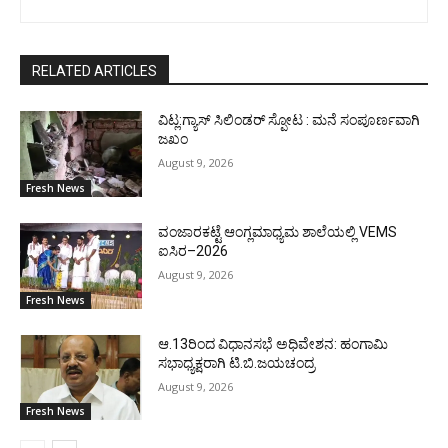
RELATED ARTICLES
ವಿಟ್ಲ:ಗ್ಯಾಸ್ ಸಿಲಿಂಡರ್ ಸ್ಪೋಟ : ಮನೆ ಸಂಪೂರ್ಣವಾಗಿ
ಜಖಂ
August 9, 2026
Fresh News
ವಂಜಾರಕಟ್ಟೆ ಆಂಗ್ಲಮಾಧ್ಯಮ ಶಾಲೆಯಲ್ಲಿ VEMS
ಐಸಿರ–2026
August 9, 2026
Fresh News
ಆ.13ರಿಂದ ವಿಧಾನಸಭೆ ಅಧಿವೇಶನ: ಹಂಗಾಮಿ
ಸಭಾಧ್ಯಕ್ಷರಾಗಿ ಟಿ.ಬಿ.ಜಯಚಂದ್ರ
August 9, 2026
Fresh News