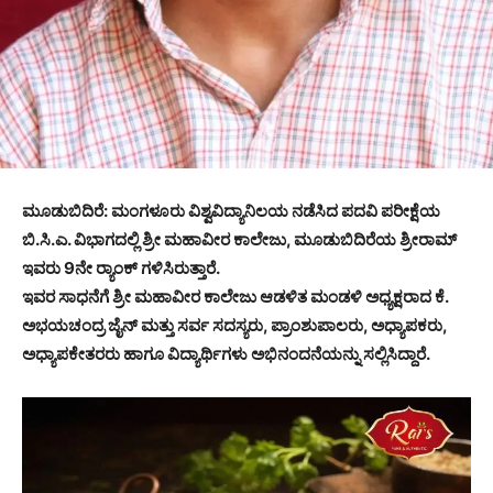
ಮೂಡುಬಿದಿರೆ: ಮಂಗಳೂರು ವಿಶ್ವವಿದ್ಯಾನಿಲಯ ನಡೆಸಿದ ಪದವಿ ಪರೀಕ್ಷೆಯ
ಬಿ.ಸಿ.ಎ. ವಿಭಾಗದಲ್ಲಿ ಶ್ರೀ ಮಹಾವೀರ ಕಾಲೇಜು, ಮೂಡುಬಿದಿರೆಯ ಶ್ರೀರಾಮ್
ಇವರು 9ನೇ ರ್‍ಯಾಂಕ್ ಗಳಿಸಿರುತ್ತಾರೆ.
ಇವರ ಸಾಧನೆಗೆ ಶ್ರೀ ಮಹಾವೀರ ಕಾಲೇಜು ಆಡಳಿತ ಮಂಡಳಿ ಅಧ್ಯಕ್ಷರಾದ ಕೆ.
ಅಭಯಚಂದ್ರ ಜೈನ್ ಮತ್ತು ಸರ್ವ ಸದಸ್ಯರು, ಪ್ರಾಂಶುಪಾಲರು, ಅಧ್ಯಾಪಕರು,
ಅಧ್ಯಾಪಕೇತರರು ಹಾಗೂ ವಿದ್ಯಾರ್ಥಿಗಳು ಅಭಿನಂದನೆಯನ್ನು ಸಲ್ಲಿಸಿದ್ದಾರೆ.