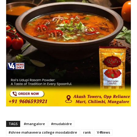
TAGS
#mangalore
#mudabidre
#shree mahaveera college moodabidire
rank
V4News