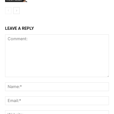
LEAVE A REPLY
Comment:
Na
Ema
Web