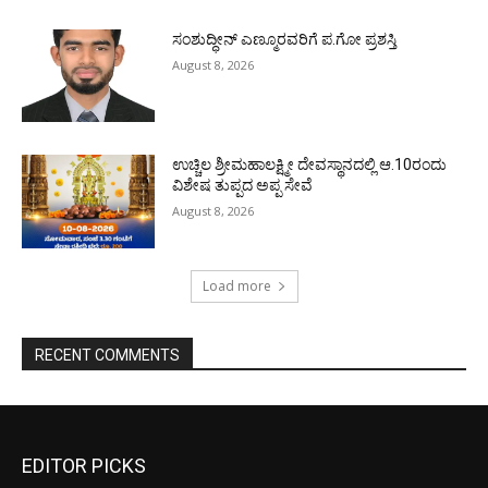
ಸಂಶುದ್ಧೀನ್ ಎಣ್ಮೂರವರಿಗೆ ಪ.ಗೋ ಪ್ರಶಸ್ತಿ
August 8, 2026
ಉಚ್ಚಿಲ ಶ್ರೀಮಹಾಲಕ್ಷ್ಮೀ ದೇವಸ್ಥಾನದಲ್ಲಿ ಆ.10ರಂದು
ವಿಶೇಷ ತುಪ್ಪದ ಅಪ್ಪ ಸೇವೆ
August 8, 2026
Load more
RECENT COMMENTS
EDITOR PICKS