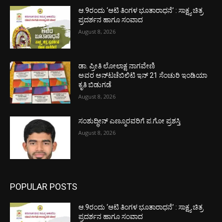
ಆ.9ರಂದು ‘ಆಟಿ ತಿಂಗಳ ಭೂತಾರಾಧನೆ’ : ಸಾಕ್ಷ್ಯ ಚಿತ್ರ
ಪ್ರದರ್ಶನ ಹಾಗೂ ಸಂವಾದ
August 8, 2026
ಡಾ. ಪ್ರೀತಿ ಲೋಲಾಕ್ಷ ನಾಗವೇಣಿ
ಅವರ ಅನ್‌ಟಚೆಬಿಲಿಟಿ ಇನ್ 21 ಸೆಂಚುರಿ ಇಂಡಿಯಾ
ಕೃತಿ ಬಿಡುಗಡೆ
August 8, 2026
ಸಂಶುದ್ಧೀನ್ ಎಣ್ಮೂರವರಿಗೆ ಪ.ಗೋ ಪ್ರಶಸ್ತಿ
August 8, 2026
POPULAR POSTS
ಆ.9ರಂದು ‘ಆಟಿ ತಿಂಗಳ ಭೂತಾರಾಧನೆ’ : ಸಾಕ್ಷ್ಯ ಚಿತ್ರ
ಪ್ರದರ್ಶನ ಹಾಗೂ ಸಂವಾದ