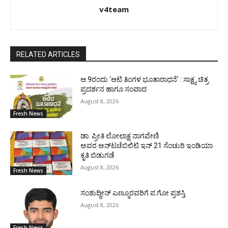
v4team
RELATED ARTICLES
ಆ.9ರಂದು ‘ಆಟಿ ತಿಂಗಳ ಭೂತಾರಾಧನೆ’ : ಸಾಕ್ಷ್ಯ ಚಿತ್ರ
ಪ್ರದರ್ಶನ ಹಾಗೂ ಸಂವಾದ
August 8, 2026
Fresh News
ಡಾ. ಪ್ರೀತಿ ಲೋಲಾಕ್ಷ ನಾಗವೇಣಿ
ಅವರ ಅನ್‌ಟಚೆಬಿಲಿಟಿ ಇನ್ 21 ಸೆಂಚುರಿ ಇಂಡಿಯಾ
ಕೃತಿ ಬಿಡುಗಡೆ
August 8, 2026
Fresh News
ಸಂಶುದ್ಧೀನ್ ಎಣ್ಮೂರವರಿಗೆ ಪ.ಗೋ ಪ್ರಶಸ್ತಿ
August 8, 2026
Fresh News