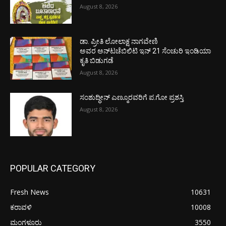
August 8, 2026
ಡಾ. ಪ್ರೀತಿ ಲೋಲಾಕ್ಷ ನಾಗವೇಣಿ
ಅವರ ಅನ್‌ಟಚೆಬಿಲಿಟಿ ಇನ್ 21 ಸೆಂಚುರಿ ಇಂಡಿಯಾ
ಕೃತಿ ಬಿಡುಗಡೆ
August 8, 2026
ಸಂಶುದ್ಧೀನ್ ಎಣ್ಮೂರವರಿಗೆ ಪ.ಗೋ ಪ್ರಶಸ್ತಿ
August 8, 2026
POPULAR CATEGORY
Fresh News
10631
ಕರಾವಳಿ
10008
ಮಂಗಳೂರು
3550