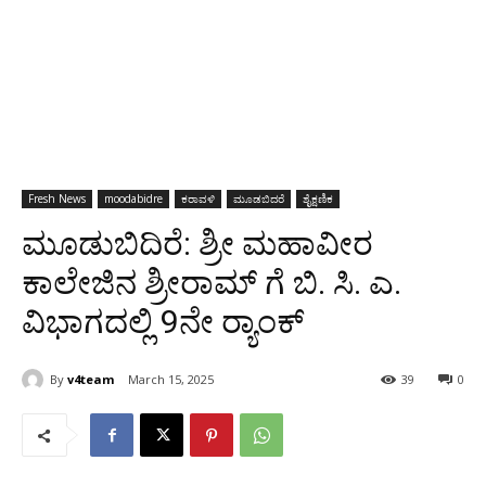
Fresh News
moodabidre
ಕರಾವಳಿ
ಮೂಡಬಿದರೆ
ಶೈಕ್ಷಣಿಕ
ಮೂಡುಬಿದಿರೆ: ಶ್ರೀ ಮಹಾವೀರ
ಕಾಲೇಜಿನ ಶ್ರೀರಾಮ್ ಗೆ ಬಿ. ಸಿ. ಎ.
ವಿಭಾಗದಲ್ಲಿ 9ನೇ ರ್‍ಯಾಂಕ್
By
v4team
March 15, 2025
39
0