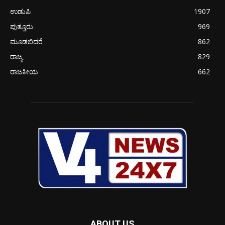
ಉಡುಪಿ
1907
ಪುತ್ತೂರು
969
ಮೂಡಬಿದರೆ
862
ರಾಜ್ಯ
829
ರಾಜಕೀಯ
662
ABOUT US