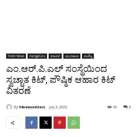
Fresh News
mangaluru
ಕರಾವಳಿ
ಮಂಗಳೂರು
ವಾಣಿಜ್ಯ
ಎಂ.ಆರ್.ಪಿ.ಎಲ್ ಸಂಸ್ಥೆಯಿಂದ
ಸ್ವಚ್ಚಾತ ಕಿಟ್, ಪೌಷ್ಠಿಕ ಆಹಾರ ಕಿಟ್
ವಿತರಣೆ
By
V4newseditors
July 3, 2026
45
0