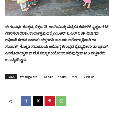
ಈ ಸಂದರ್ಭ ಕೊಕ್ಕಡ, ಬೆಳ್ತಂಗಡಿ, ಅರಸಿನಮಕ್ಕಿ ಮತ್ತಿತರ ಕಡೆಗಳಿಗೆ ಸ್ವಚ್ಚತಾ ಕಿಟ್
ವಿತರಿಸಲಾಯಿತು. ಕಾರ್ಯಕ್ರಮದಲ್ಲಿ ಎಂ.ಆರ್.ಪಿ.ಎಲ್ CSR ವಿಭಾಗದ
ಅಧಿಕಾರಿ ಕೇಶವ ಪಾಟಾಲಿ, ಬೆಳ್ತಂಗಡಿ ತಾಲೂಕು ಆರೋಗ್ಯಾಧಿಕಾರಿ ಡಾ
ಸಂಜಾತ್ , ಕೊಕ್ಕಡ ಸಮುದಾಯ ಆರೋಗ್ಯ ಕೇಂದ್ರದ ವೈದ್ಯಾಧಿಕಾರಿ ಡಾ ಪ್ರಕಾಶ್,
ಎಂಡೋಸಲ್ಫಾನ್ ನ್ ದ.ಕ ಜಿಲ್ಲಾ ಸಂಯೋಜಕ ಸಜಿವುದ್ದೀನ್ MS ಮತ್ತಿತರರು
ಉಪಸ್ಥಿತರಿದ್ದರು.
TAGS
#mangalore
Foodkit
health
mrpl
V4News