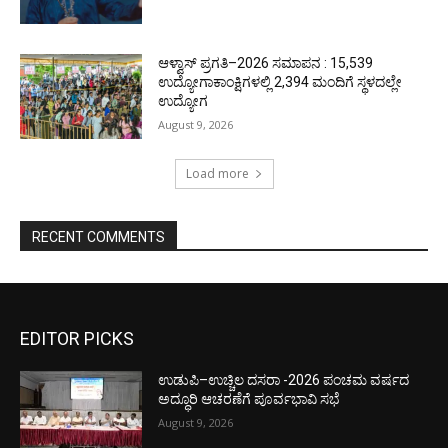
ಆಳ್ವಾಸ್ ಪ್ರಗತಿ–2026 ಸಮಾಪನ : 15,539
ಉದ್ಯೋಗಾಕಾಂಕ್ಷಿಗಳಲ್ಲಿ 2,394 ಮಂದಿಗೆ ಸ್ಥಳದಲ್ಲೇ
ಉದ್ಯೋಗ
August 9, 2026
Load more
RECENT COMMENTS
EDITOR PICKS
ಉಡುಪಿ–ಉಚ್ಚಿಲ ದಸರಾ -2026 ಪಂಚಮ ವರ್ಷದ
ಅದ್ಧೂರಿ ಆಚರಣೆಗೆ ಪೂರ್ವಭಾವಿ ಸಭೆ
August 9, 2026