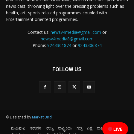
news cast, throwing light over the pressing problems such as
health, art, sports related programmes coupled with
Entertainment oriented programmes.
Contact us:
newsv4media@gmail.com
or
newsv4media8@gmail.com
Phone:
9243301874
or
9243306874
FOLLOW US
© Designed by
Market Bird
ಮುಖಪುಟ
ಕರಾವಳಿ
ರಾಜ್ಯ
ರಾಷ್ಟ್ರೀಯ
ಗಲ್ಫ್
ವಿಶ್ವ
ರಾಜಕೀಯ
ಕ್ರೀಡೆ
LIVE