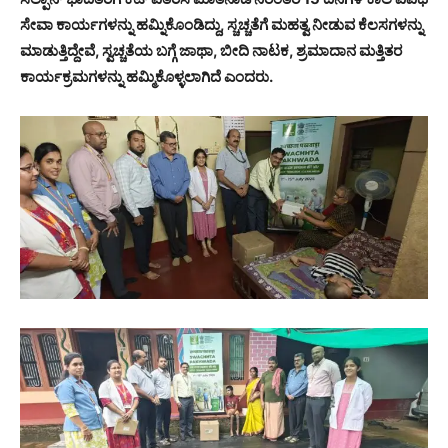
ಸೇವಾ ಕಾರ್ಯಗಳನ್ನು ಹಮ್ನಿಕೊಂಡಿದ್ದು, ಸ್ಚಚ್ಚತೆಗೆ ಮಹತ್ವ ನೀಡುವ ಕೆಲಸಗಳನ್ನು
ಮಾಡುತ್ತಿದ್ದೇವೆ, ಸ್ವಚ್ಚತೆಯ ಬಗ್ಗೆ ಜಾಥಾ, ಬೀದಿ ನಾಟಕ, ಶ್ರಮಾದಾನ ಮತ್ತಿತರ
ಕಾರ್ಯಕ್ರಮಗಳನ್ನು ಹಮ್ಮಿಕೊಳ್ಳಲಾಗಿದೆ ಎಂದರು.