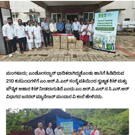
ಮಂಗಳೂರು; ಎಂಡೋಸಲ್ಪಾನ್ ಭಾದಿತರಾಗಿದ್ದುಕೊಂಡು ಹಾಸಿಗೆ ಹಿಡಿದಿರುವ
210 ಕುಟುಂಬಗಳಿಗೆ ಎಂ.ಆರ್.ಪಿ.ಎಲ್ ಸಂಸ್ಥೆ ವತಿಯಿಂದ ಸ್ವಚ್ಚಾತ ಕಿಟ್ ಮತ್ತು
ಪೌಷ್ಠಿಕ ಆಹಾರ ಕಿಟ್ ನೀಡಲಾಗುತಿದೆ ಎಂದು ಎಂ.ಆರ್.ಪಿ.ಎಲ್ ನ ಸಿ.ಎಸ್.ಆರ್
ವಿಭಾಗದ ಜನರಲ್ ಮ್ಯಾನೇಜರ್ ಮಂದಾರ ವಿ ಕಾಲೆ ಹೇಳಿದರು.