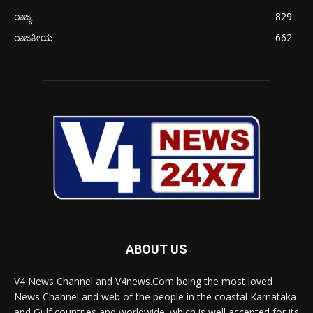
ರಾಜ್ಯ
829
ರಾಜಕೀಯ
662
ABOUT US
V4 News Channel and V4news.Com being the most loved
News Channel and web of the people in the coastal Karnataka
and Gulf countries and worldwide; which is well accepted for its