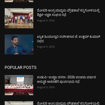
ರೋಟರಿ ಆಂಗ್ಲ ಮಾಧ್ಯಮ ಪ್ರೌಢಶಾಲೆ ಕಿನ್ನಿಗೋಳಿಯಲ್ಲಿ
ಶಿಕ್ಷಕ–ರಕ್ಷಕ ಸಂಘದ ಸಭೆ
August 9, 2026
ಖ್ಯಾತ ಹಿಂದೂಸ್ತಾನಿ ಸಂಗೀತಗಾರ ಜೆ. ಉತ್ತಮ್ ಕುಮಾರ್
ನಿಧನ
August 9, 2026
POPULAR POSTS
ಉಡುಪಿ–ಉಚ್ಚಿಲ ದಸರಾ -2026 ಪಂಚಮ ವರ್ಷದ
ಅದ್ಧೂರಿ ಆಚರಣೆಗೆ ಪೂರ್ವಭಾವಿ ಸಭೆ
August 9, 2026
ರೋಟರಿ ಆಂಗ್ಲ ಮಾಧ್ಯಮ ಪ್ರೌಢಶಾಲೆ ಕಿನ್ನಿಗೋಳಿಯಲ್ಲಿ