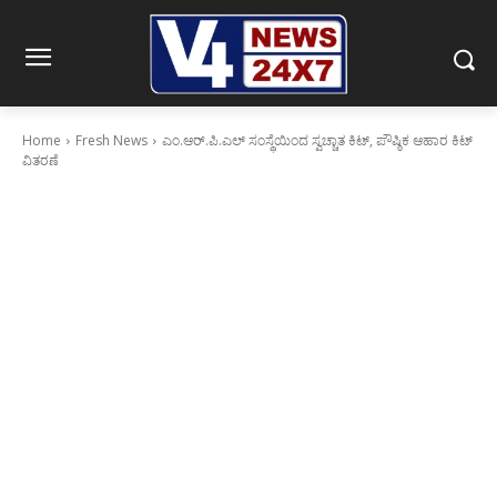
Home
Fresh News
ಎಂ.ಆರ್.ಪಿ.ಎಲ್ ಸಂಸ್ಥೆಯಿಂದ ಸ್ವಚ್ಚಾತ ಕಿಟ್, ಪೌಷ್ಠಿಕ ಆಹಾರ ಕಿಟ್
ವಿತರಣೆ