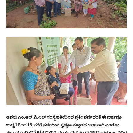
ಅವರು ಎಂ.ಆರ್.ಪಿ.ಎಲ್ ಸಂಸ್ಥೆ ವತಿಯಿಂದ ಪ್ರತೀ ವರ್ಷದಂತೆ ಈ ವರ್ಷವೂ
ಜುಲೈ 1 ರಿಂದ 15 ವರೆಗೆ ನಡೆಯುವ ಸ್ವಚ್ಚತಾ ಪಕ್ವಾಡದ ಅಂಗವಾಗಿ ಎಂಡೋ
ಸಲ್ಪಾನ್ ಭಾದಿತರಿಗೆ ಕಿಟ್ ವಿತರಿಸಿ ಮಾತನಾಡಿ ನಿರಂತರ 15 ದಿನಗಳ ಕಾಲ ವಿವಿಧ