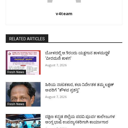
v4team
RELATED ARTICLES
ಬೋಳದಲ್ಲಿ ಆ.9ರಂದು ಯಕ್ಷಗಾನ ತಾಳಮದ್ದಳೆ
‘ವೀರಮಣಿ ಕಾಳಗ’
August 7, 2026
Fresh News
ಹಿರಿಯ ನಾಟಕಕಾರ, ಕಲಾ ನಿರ್ದೇಶಕ ತಮ್ಮ ಲಕ್ಷಣ್
ಅವರಿಗೆ “ತೌಳವ ಪ್ರಶಸ್ತಿ”
August 7, 2026
Fresh News
ದಕ್ಷಿಣ ಕನ್ನಡ ಜಿಲ್ಲೆಯ ಪದವಿ ಪೂರ್ವ ಕಾಲೇಜುಗಳ
ಆಂಗ್ಲ ಭಾಷೆ ಉಪನ್ಯಾಸಕರಿಗಾಗಿ ಕಾರ್ಯಾಗಾರ