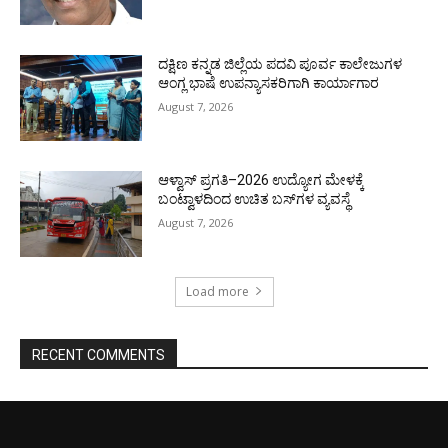
ದಕ್ಷಿಣ ಕನ್ನಡ ಜಿಲ್ಲೆಯ ಪದವಿ ಪೂರ್ವ ಕಾಲೇಜುಗಳ
ಆಂಗ್ಲ ಭಾಷೆ ಉಪನ್ಯಾಸಕರಿಗಾಗಿ ಕಾರ್ಯಾಗಾರ
August 7, 2026
ಆಳ್ವಾಸ್ ಪ್ರಗತಿ–2026 ಉದ್ಯೋಗ ಮೇಳಕ್ಕೆ
ಬಂಟ್ವಾಳದಿಂದ ಉಚಿತ ಬಸ್‌ಗಳ ವ್ಯವಸ್ಥೆ
August 7, 2026
Load more
RECENT COMMENTS