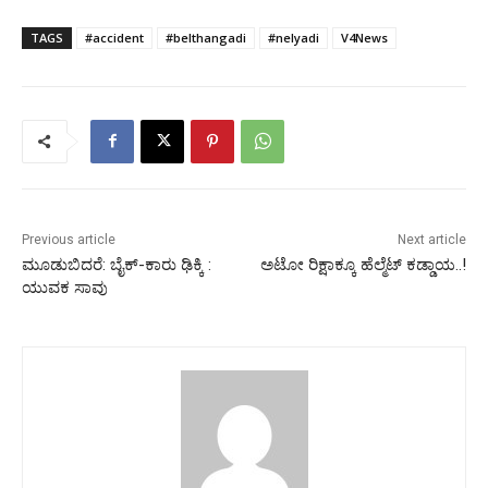
TAGS
#accident
#belthangadi
#nelyadi
V4News
Previous article
Next article
ಮೂಡುಬಿದರೆ: ಬೈಕ್-ಕಾರು ಢಿಕ್ಕಿ :
ಅಟೋ ರಿಕ್ಷಾಕ್ಕೂ ಹೆಲ್ಮೆಟ್ ಕಡ್ಡಾಯ..!
ಯುವಕ ಸಾವು