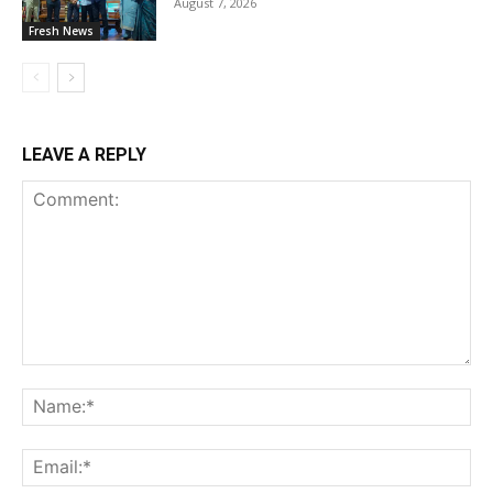
August 7, 2026
Fresh News
LEAVE A REPLY
Comment:
Na
Ema