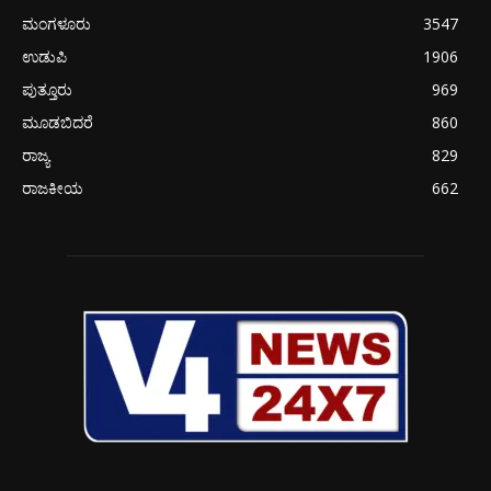
ಮಂಗಳೂರು
3547
ಉಡುಪಿ
1906
ಪುತ್ತೂರು
969
ಮೂಡಬಿದರೆ
860
ರಾಜ್ಯ
829
ರಾಜಕೀಯ
662