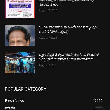
‘ವೀರಮಣಿ ಕಾಳಗ’
August 7, 2026
ಹಿರಿಯ ನಾಟಕಕಾರ, ಕಲಾ ನಿರ್ದೇಶಕ ತಮ್ಮ ಲಕ್ಷಣ್
ಅವರಿಗೆ “ತೌಳವ ಪ್ರಶಸ್ತಿ”
August 7, 2026
ದಕ್ಷಿಣ ಕನ್ನಡ ಜಿಲ್ಲೆಯ ಪದವಿ ಪೂರ್ವ ಕಾಲೇಜುಗಳ
ಆಂಗ್ಲ ಭಾಷೆ ಉಪನ್ಯಾಸಕರಿಗಾಗಿ ಕಾರ್ಯಾಗಾರ
August 7, 2026
POPULAR CATEGORY
Fresh News
10620
ಕರಾವಳಿ
9999