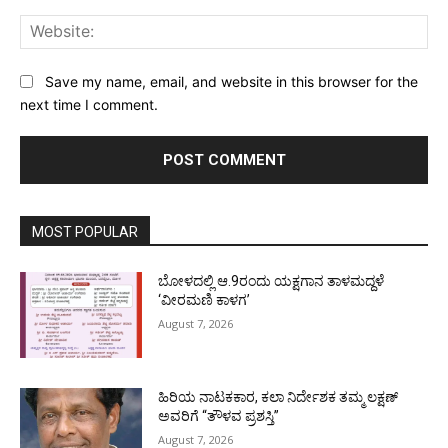
Web
Save my name, email, and website in this browser for the
next time I comment.
MOST POPULAR
ಬೋಳದಲ್ಲಿ ಆ.9ರಂದು ಯಕ್ಷಗಾನ ತಾಳಮದ್ದಳೆ
‘ವೀರಮಣಿ ಕಾಳಗ’
August 7, 2026
ಹಿರಿಯ ನಾಟಕಕಾರ, ಕಲಾ ನಿರ್ದೇಶಕ ತಮ್ಮ ಲಕ್ಷಣ್
ಅವರಿಗೆ “ತೌಳವ ಪ್ರಶಸ್ತಿ”
August 7, 2026