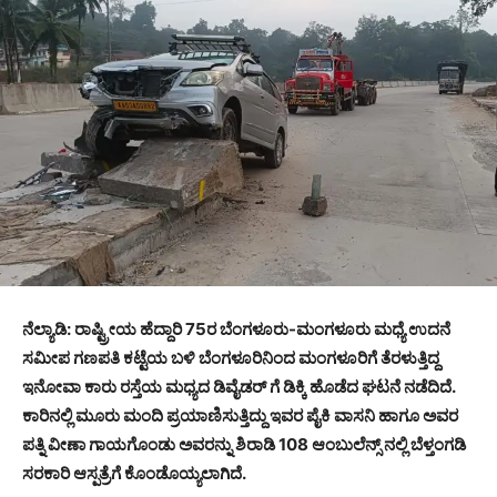
ನೆಲ್ಯಾಡಿ: ರಾಷ್ಟ್ರೀಯ ಹೆದ್ದಾರಿ 75ರ ಬೆಂಗಳೂರು-ಮಂಗಳೂರು ಮಧ್ಯೆ ಉದನೆ
ಸಮೀಪ ಗಣಪತಿ ಕಟ್ಟೆಯ ಬಳಿ ಬೆಂಗಳೂರಿನಿಂದ ಮಂಗಳೂರಿಗೆ ತೆರಳುತ್ತಿದ್ದ
ಇನೋವಾ ಕಾರು ರಸ್ತೆಯ ಮಧ್ಯದ ಡಿವೈಡರ್ ಗೆ ಡಿಕ್ಕಿ ಹೊಡೆದ ಘಟನೆ ನಡೆದಿದೆ.
ಕಾರಿನಲ್ಲಿ ಮೂರು ಮಂದಿ ಪ್ರಯಾಣಿಸುತ್ತಿದ್ದು ಇವರ ಪೈಕಿ ವಾಸನಿ ಹಾಗೂ ಅವರ
ಪತ್ನಿ ವೀಣಾ ಗಾಯಗೊಂಡು ಅವರನ್ನು ಶಿರಾಡಿ 108 ಆಂಬುಲೆನ್ಸ್ ನಲ್ಲಿ ಬೆಳ್ತಂಗಡಿ
ಸರಕಾರಿ ಆಸ್ಪತ್ರೆಗೆ ಕೊಂಡೊಯ್ಯಲಾಗಿದೆ.