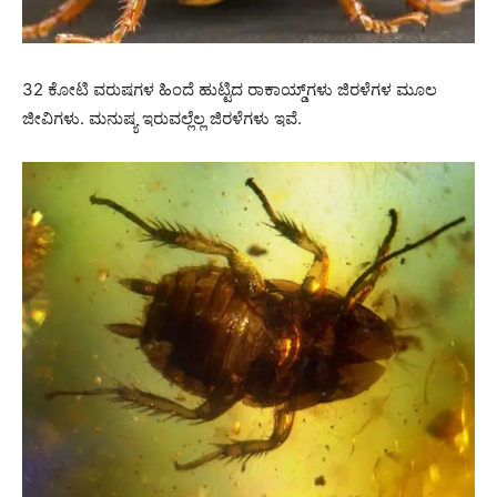
32 ಕೋಟಿ ವರುಷಗಳ ಹಿಂದೆ ಹುಟ್ಟಿದ ರಾಕಾಯ್ಡ್‌ಗಳು ಜಿರಳೆಗಳ ಮೂಲ
ಜೀವಿಗಳು. ಮನುಷ್ಯ ಇರುವಲ್ಲೆಲ್ಲ ಜಿರಳೆಗಳು ಇವೆ.