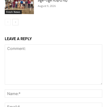
ಶಿಕ್ಷಕ–ರಕ್ಷಕ ಸಂಘದ ಸಭೆ
August 9, 2026
Fresh News
LEAVE A REPLY
Comment:
Na
Ema