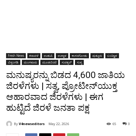
Fresh News
ಕರಾವಳಿ
ಉಡುಪಿ
ಉಳ್ಳಾಳ
ಕಾಸರಗೋಡು
ಪುತ್ತೂರು
ಬಂಟ್ವಾಳ
ಬೆಳ್ತಂಗಡಿ
ಮಂಗಳೂರು
ಮೂಡಬಿದರೆ
ಸುರತ್ಕಲ್
ಸುಳ್ಯ
ಮನುಷ್ಯರನ್ನು ಬಿಡದ 4,600 ಜಾತಿಯ
ಜಿರಳೆಗಳು | ಸತ್ವ, ಪ್ರೋಟೀನ್‌ಯುಕ್ತ
ಆಹಾರವಾದ ಜಿರಳೆಗಳು | ಈಗ
ಹುಟ್ಟಿದೆ ಜಿರಳೆ ಜನತಾ ಪಕ್ಷ
By
V4newseditors
May 22, 2026
65
0