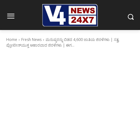
Home
Fresh News
ಮನುಷ್ಯರನ್ನು ಬಿಡದ 4,600 ಜಾತಿಯ ಜಿರಳೆಗಳು | ಸತ್ವ,
ಪ್ರೋಟೀನ್‌ಯುಕ್ತ ಆಹಾರವಾದ ಜಿರಳೆಗಳು | ಈಗ...