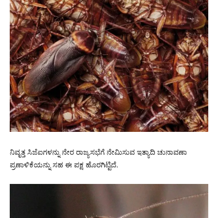
ನಿವೃತ್ತ ಸಿಜೆಐಗಳನ್ನು ನೇರ ರಾಜ್ಯಸಭೆಗೆ ನೇಮಿಸುವ ಇತ್ಯಾದಿ ಚುನಾವಣಾ
ಪ್ರಣಾಳಿಕೆಯನ್ನು ಸಹ ಈ ಪಕ್ಷ ಹೊರಗಿಟ್ಟಿದೆ.