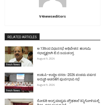
V4newseditors
RELATED ARTICLES
ಆ.13ರಿಂದ ವಿಧಾನಸಭೆ ಅಧಿವೇಶನ: ಹಂಗಾಮಿ
ಸಭಾಧ್ಯಕ್ಷರಾಗಿ ಟಿ.ಬಿ.ಜಯಚಂದ್ರ
August 9, 2026
Fresh News
ಉಡುಪಿ–ಉಚ್ಚಿಲ ದಸರಾ -2026 ಪಂಚಮ ವರ್ಷದ
ಅದ್ಧೂರಿ ಆಚರಣೆಗೆ ಪೂರ್ವಭಾವಿ ಸಭೆ
August 9, 2026
Fresh News
ರೋಟರಿ ಆಂಗ್ಲ ಮಾಧ್ಯಮ ಪ್ರೌಢಶಾಲೆ ಕಿನ್ನಿಗೋಳಿಯಲ್ಲಿ