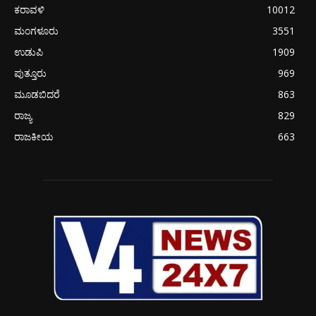
ಕರಾವಳಿ
10012
ಮಂಗಳೂರು
3551
ಉಡುಪಿ
1909
ಪುತ್ತೂರು
969
ಮೂಡಬಿದರೆ
863
ರಾಜ್ಯ
829
ರಾಜಕೀಯ
663