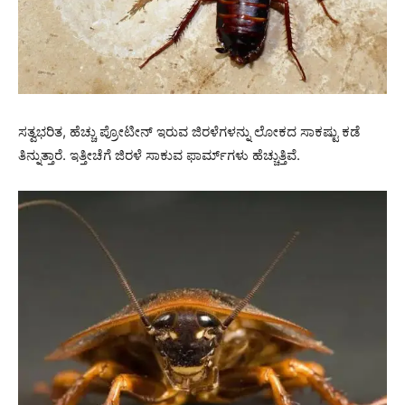
ಸತ್ವಭರಿತ, ಹೆಚ್ಚು ಪ್ರೋಟೀನ್ ಇರುವ ಜಿರಳೆಗಳನ್ನು ಲೋಕದ ಸಾಕಷ್ಟು ಕಡೆ
ತಿನ್ನುತ್ತಾರೆ. ಇತ್ತೀಚೆಗೆ ಜಿರಳೆ ಸಾಕುವ ಫಾರ್ಮ್‌ಗಳು ಹೆಚ್ಚುತ್ತಿವೆ.