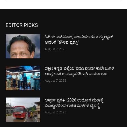
EDITOR PICKS
ಹಿರಿಯ ನಾಟಕಕಾರ, ಕಲಾ ನಿರ್ದೇಶಕ ತಮ್ಮ ಲಕ್ಷಣ್
ಅವರಿಗೆ “ತೌಳವ ಪ್ರಶಸ್ತಿ”
August 7, 2026
ದಕ್ಷಿಣ ಕನ್ನಡ ಜಿಲ್ಲೆಯ ಪದವಿ ಪೂರ್ವ ಕಾಲೇಜುಗಳ
ಆಂಗ್ಲ ಭಾಷೆ ಉಪನ್ಯಾಸಕರಿಗಾಗಿ ಕಾರ್ಯಾಗಾರ
August 7, 2026
ಆಳ್ವಾಸ್ ಪ್ರಗತಿ–2026 ಉದ್ಯೋಗ ಮೇಳಕ್ಕೆ
ಬಂಟ್ವಾಳದಿಂದ ಉಚಿತ ಬಸ್‌ಗಳ ವ್ಯವಸ್ಥೆ
August 7, 2026