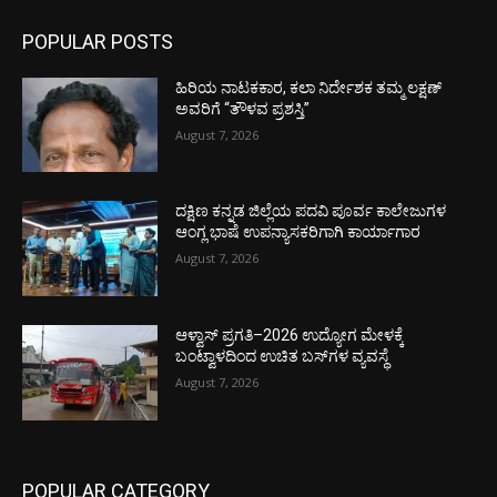
POPULAR POSTS
ಹಿರಿಯ ನಾಟಕಕಾರ, ಕಲಾ ನಿರ್ದೇಶಕ ತಮ್ಮ ಲಕ್ಷಣ್
ಅವರಿಗೆ “ತೌಳವ ಪ್ರಶಸ್ತಿ”
August 7, 2026
ದಕ್ಷಿಣ ಕನ್ನಡ ಜಿಲ್ಲೆಯ ಪದವಿ ಪೂರ್ವ ಕಾಲೇಜುಗಳ
ಆಂಗ್ಲ ಭಾಷೆ ಉಪನ್ಯಾಸಕರಿಗಾಗಿ ಕಾರ್ಯಾಗಾರ
August 7, 2026
ಆಳ್ವಾಸ್ ಪ್ರಗತಿ–2026 ಉದ್ಯೋಗ ಮೇಳಕ್ಕೆ
ಬಂಟ್ವಾಳದಿಂದ ಉಚಿತ ಬಸ್‌ಗಳ ವ್ಯವಸ್ಥೆ
August 7, 2026
POPULAR CATEGORY