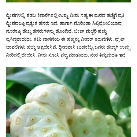
ದ್ವೀಪಗಳಲ್ಲಿ, ಕಡಲ ಕಿನಾರೆಗಳಲ್ಲಿ ಉಪ್ಪು ನೀರು ಸಹ್ಯ ಈ ಮರದ ಹಣ್ಣಿಗೆ ಪ್ರತಿ
ದ್ವೀಪದಲ್ಲೂ ಪ್ರತ್ಯೇಕ ಹೆಸರು ಇದೆ. ಹಾಗಾಗಿ ಮೊರಿಂಡಾ ಸಿಟ್ರಿಫೋಲಿಯಾವು
ನೂರಕ್ಕೂ ಹೆಚ್ಚು ಹೆಸರುಗಳನ್ನು ಹೊಂದಿದೆ. ಬೀಚ್ ಮಲ್ಬೆರಿ ಹೆಚ್ಚು
ಪ್ರಸಿದ್ಧವಾದುದು. ಕಟು ವಾಸನೆಯ ಈ ಹಣ್ಣನ್ನು ವೀವರ್ ಇರುವೆಗಳು, ಫ್ರುಟ್
ಬಾವಲಿಗಳು ಹೆಚ್ಚು ಆಶ್ರಯಿಸಿವೆ. ದ್ವೀಪವಾಸಿ ಬುಡಕಟ್ಟು ಜನರು ಹೆಚ್ಚಾಗಿ ಉಪ್ಪು
ನೀರಿನಲ್ಲಿ ಬೇಯಿಸಿ, ನೀರು ಸೋಸಿ ಪಲ್ಯ ಮಾಡುವರು. ನೇರ ತಿನ್ನುವುದೂ ಇದೆ.