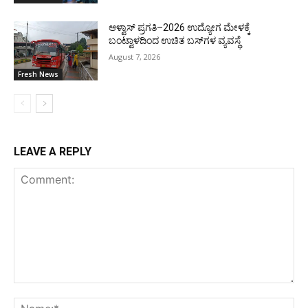
ಆಳ್ವಾಸ್ ಪ್ರಗತಿ–2026 ಉದ್ಯೋಗ ಮೇಳಕ್ಕೆ
ಬಂಟ್ವಾಳದಿಂದ ಉಚಿತ ಬಸ್‌ಗಳ ವ್ಯವಸ್ಥೆ
August 7, 2026
Fresh News
LEAVE A REPLY
Comment:
Na