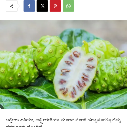
ಆಗ್ನೇಯ ಏಶಿಯಾ, ಆಸ್ಟ್ರೇಲೇಶಿಯಾ ಮೂಲದ ನೋಣಿ ಹಣ್ಣು ನೂರಕ್ಕೂ ಹೆಚ್ಚು