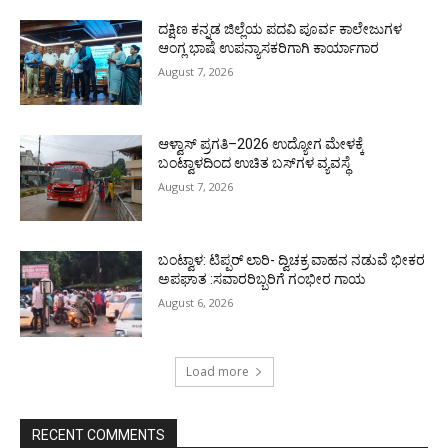
ದಕ್ಷಿಣ ಕನ್ನಡ ಜಿಲ್ಲೆಯ ಪದವಿ ಪೂರ್ವ ಕಾಲೇಜುಗಳ
ಆಂಗ್ಲ ಭಾಷೆ ಉಪನ್ಯಾಸಕರಿಗಾಗಿ ಕಾರ್ಯಾಗಾರ
August 7, 2026
ಆಳ್ವಾಸ್ ಪ್ರಗತಿ–2026 ಉದ್ಯೋಗ ಮೇಳಕ್ಕೆ
ಬಂಟ್ವಾಳದಿಂದ ಉಚಿತ ಬಸ್‌ಗಳ ವ್ಯವಸ್ಥೆ
August 7, 2026
ಬಂಟ್ವಾಳ: ಟಿಪ್ಪರ್ ಲಾರಿ- ದ್ವಿಚಕ್ರ ವಾಹನ ನಡುವೆ ಭೀಕರ
ಅಪಘಾತ :ಸವಾರರಿಬ್ಬರಿಗೆ ಗಂಭೀರ ಗಾಯ
August 6, 2026
Load more
RECENT COMMENTS