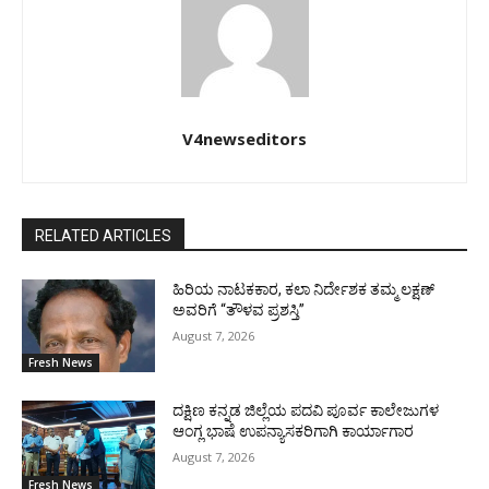
V4newseditors
RELATED ARTICLES
ಹಿರಿಯ ನಾಟಕಕಾರ, ಕಲಾ ನಿರ್ದೇಶಕ ತಮ್ಮ ಲಕ್ಷಣ್
ಅವರಿಗೆ “ತೌಳವ ಪ್ರಶಸ್ತಿ”
August 7, 2026
Fresh News
ದಕ್ಷಿಣ ಕನ್ನಡ ಜಿಲ್ಲೆಯ ಪದವಿ ಪೂರ್ವ ಕಾಲೇಜುಗಳ
ಆಂಗ್ಲ ಭಾಷೆ ಉಪನ್ಯಾಸಕರಿಗಾಗಿ ಕಾರ್ಯಾಗಾರ
August 7, 2026
Fresh News