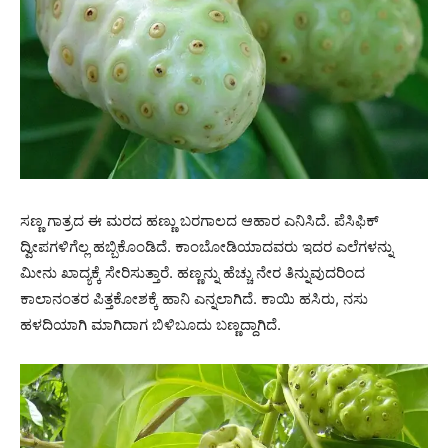
ಸಣ್ಣ ಗಾತ್ರದ ಈ ಮರದ ಹಣ್ಣು ಬರಗಾಲದ ಆಹಾರ ಎನಿಸಿದೆ. ಪೆಸಿಫಿಕ್
ದ್ವೀಪಗಳಿಗೆಲ್ಲ ಹಬ್ಬಿಕೊಂಡಿದೆ. ಕಾಂಬೋಡಿಯಾದವರು ಇದರ ಎಲೆಗಳನ್ನು
ಮೀನು ಖಾದ್ಯಕ್ಕೆ ಸೇರಿಸುತ್ತಾರೆ. ಹಣ್ಣನ್ನು ಹೆಚ್ಚು ನೇರ ತಿನ್ನುವುದರಿಂದ
ಕಾಲಾನಂತರ ಪಿತ್ತಕೋಶಕ್ಕೆ ಹಾನಿ ಎನ್ನಲಾಗಿದೆ. ಕಾಯಿ ಹಸಿರು, ನಸು
ಹಳದಿಯಾಗಿ ಮಾಗಿದಾಗ ಬಿಳಿಬೂದು ಬಣ್ಣದ್ದಾಗಿದೆ.