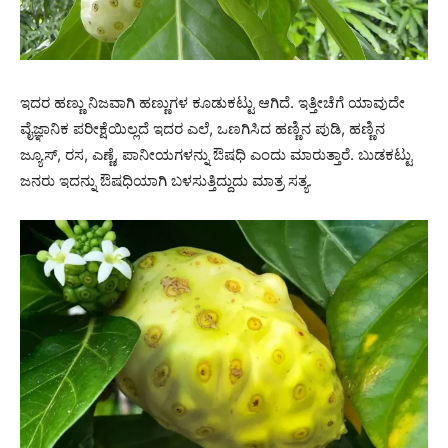
ಇದರ ಹಣ್ಣು ನಿಜವಾಗಿ ಹಣ್ಣುಗಳ ಕೂಡುಕಟ್ಟು ಆಗಿದೆ. ಇತ್ತೀಚೆಗೆ ಯಾವುದೇ
ವೈಜ್ಞಾನಿಕ ಪರೀಕ್ಷೆಯಿಲ್ಲದೆ ಇದರ ಎಲೆ, ಒಣಗಿಸಿದ ಹಣ್ಣಿನ ಪುಡಿ, ಹಣ್ಣಿನ
ಜ್ಯೂಸ್, ರಸ, ಎಣ್ಣೆ, ಪಾನೀಯಗಳನ್ನು ಔಷಧಿ ಎಂದು ಮಾರುತ್ತಾರೆ. ಬುಡಕಟ್ಟು
ಜನರು ಇದನ್ನು ಔಷಧಿಯಾಗಿ ಬಳಸುತ್ತಿದ್ದುದು ಮಾತ್ರ ಸತ್ಯ.