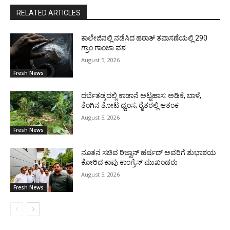
RELATED ARTICLES
ಕಾಲೇಜಿನಲ್ಲಿ ನಡೆಸಿದ ಹಠಾತ್ ತಪಾಸಣೆಯಲ್ಲಿ 290
ಗ್ರಾಂ ಗಾಂಜಾ ವಶ
August 5, 2026
Fresh News
ದರ್ಬೆತಡ್ಕದಲ್ಲಿ ಕಾಡಾನೆ ಅಟ್ಟಹಾಸ: ಅಡಿಕೆ, ಬಾಳೆ,
ತೆಂಗಿನ ತೋಟ ಧ್ವಂಸ; ರೈತರಲ್ಲಿ ಆತಂಕ
August 5, 2026
Fresh News
ನೂತನ ಸಚಿವ ರಿಜ್ವಾನ್ ಹರ್ಷದ್ ಅವರಿಗೆ ಶುಭಾಶಯ
ಕೋರಿದ ಕಾಪು ಕಾಂಗ್ರೆಸ್ ಮುಖಂಡರು
August 5, 2026
Fresh News