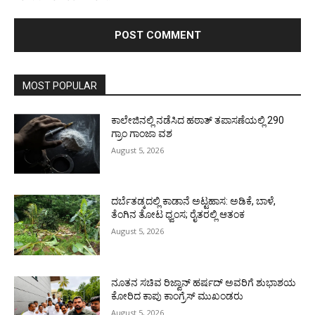
MOST POPULAR
ಕಾಲೇಜಿನಲ್ಲಿ ನಡೆಸಿದ ಹಠಾತ್ ತಪಾಸಣೆಯಲ್ಲಿ 290
ಗ್ರಾಂ ಗಾಂಜಾ ವಶ
August 5, 2026
ದರ್ಬೆತಡ್ಕದಲ್ಲಿ ಕಾಡಾನೆ ಅಟ್ಟಹಾಸ: ಅಡಿಕೆ, ಬಾಳೆ,
ತೆಂಗಿನ ತೋಟ ಧ್ವಂಸ; ರೈತರಲ್ಲಿ ಆತಂಕ
August 5, 2026
ನೂತನ ಸಚಿವ ರಿಜ್ವಾನ್ ಹರ್ಷದ್ ಅವರಿಗೆ ಶುಭಾಶಯ
ಕೋರಿದ ಕಾಪು ಕಾಂಗ್ರೆಸ್ ಮುಖಂಡರು
August 5, 2026