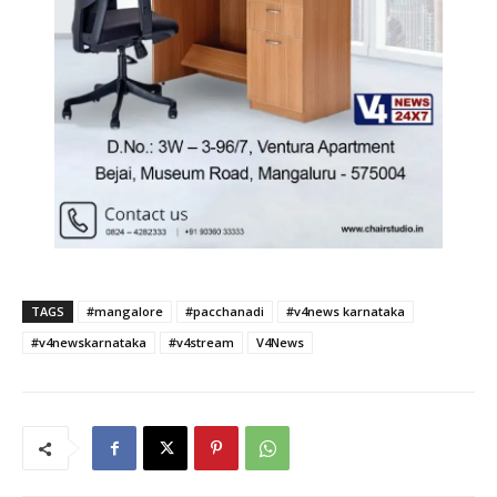
TAGS
#mangalore
#pacchanadi
#v4news karnataka
#v4newskarnataka
#v4stream
V4News