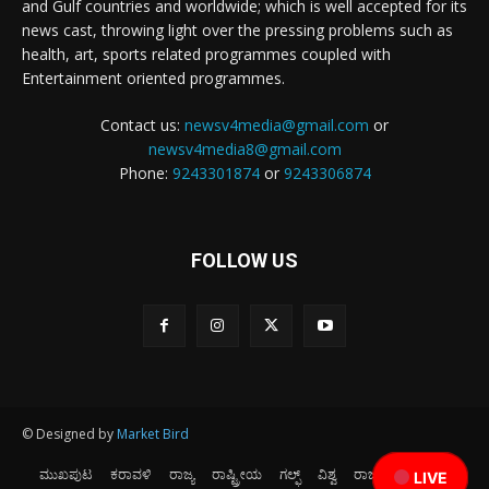
and Gulf countries and worldwide; which is well accepted for its
news cast, throwing light over the pressing problems such as
health, art, sports related programmes coupled with
Entertainment oriented programmes.
Contact us:
newsv4media@gmail.com
or
newsv4media8@gmail.com
Phone:
9243301874
or
9243306874
FOLLOW US
© Designed by
Market Bird
ಮುಖಪುಟ
ಕರಾವಳಿ
ರಾಜ್ಯ
ರಾಷ್ಟ್ರೀಯ
ಗಲ್ಫ್
ವಿಶ್ವ
ರಾಜಕೀಯ
ಕ್ರೀಡೆ
LIVE