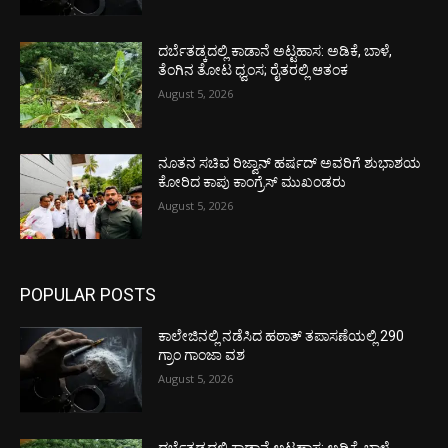
ದರ್ಬೆತಡ್ಕದಲ್ಲಿ ಕಾಡಾನೆ ಅಟ್ಟಹಾಸ: ಅಡಿಕೆ, ಬಾಳೆ,
ತೆಂಗಿನ ತೋಟ ಧ್ವಂಸ; ರೈತರಲ್ಲಿ ಆತಂಕ
August 5, 2026
ನೂತನ ಸಚಿವ ರಿಜ್ವಾನ್ ಹರ್ಷದ್ ಅವರಿಗೆ ಶುಭಾಶಯ
ಕೋರಿದ ಕಾಪು ಕಾಂಗ್ರೆಸ್ ಮುಖಂಡರು
August 5, 2026
POPULAR POSTS
ಕಾಲೇಜಿನಲ್ಲಿ ನಡೆಸಿದ ಹಠಾತ್ ತಪಾಸಣೆಯಲ್ಲಿ 290
ಗ್ರಾಂ ಗಾಂಜಾ ವಶ
August 5, 2026
ದರ್ಬೆತಡ್ಕದಲ್ಲಿ ಕಾಡಾನೆ ಅಟ್ಟಹಾಸ: ಅಡಿಕೆ, ಬಾಳೆ,