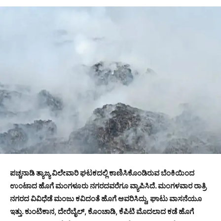
ಪಚ್ಚನಾಡಿ ತ್ಯಾಜ್ಯ ವಿಲೇವಾರಿ ಘಟಕದಲ್ಲಿ ಕಾಣಿಸಿಕೊಂಡಿರುವ ಬೆಂಕಿಯಿಂದ
ಉಂಟಾದ ಹೊಗೆ ಮಂಗಳೂರು ನಗರದವರೆಗೂ ವ್ಯಾಪಿಸಿದೆ. ಮಂಗಳವಾರ ರಾತ್ರಿ
ನಗರದ ವಿವಿಧೆಡೆ ಮಂಜು ಕವಿದಂತೆ ಹೊಗೆ ಆವರಿಸಿದ್ದು, ಘಾಟು ವಾಸನೆಯೂ
ಇತ್ತು. ಕುಂಟಿಕಾನ, ದೇರೆಬೈಲ್, ಕೊಂಚಾಡಿ, ಕೆಪಿಟಿ ಮೊದಲಾದ ಕಡೆ ಹೊಗೆ