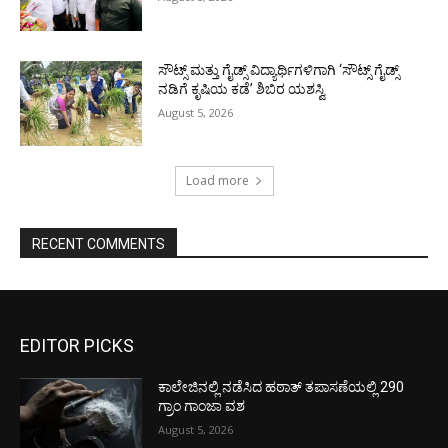
ಸೌಟ್ಸ್ ಮತ್ತು ಗೈಡ್ಸ್ ವಿದ್ಯಾರ್ಥಿಗಳಿಗಾಗಿ ‘ಸೌಟ್ಸ್ ಗೈಡ್ಸ್
ನಡಿಗೆ ಕೃಷಿಯ ಕಡೆ’ ಶಿಬಿರ ಯಶಸ್ವಿ
August 5, 2026
Load more
RECENT COMMENTS
EDITOR PICKS
ಕಾಲೇಜಿನಲ್ಲಿ ನಡೆಸಿದ ಹಠಾತ್ ತಪಾಸಣೆಯಲ್ಲಿ 290
ಗ್ರಾಂ ಗಾಂಜಾ ವಶ
August 5, 2026