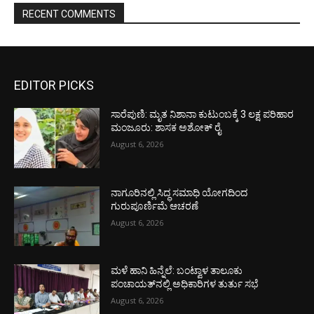
RECENT COMMENTS
EDITOR PICKS
ಸಾರೆಪುಣಿ: ಮೃತ ನಿಶಾನಾ ಕುಟುಂಬಕ್ಕೆ 3 ಲಕ್ಷ ಪರಿಹಾರ
ಮಂಜೂರು: ಶಾಸಕ ಅಶೋಕ್ ರೈ
August 6, 2026
ನಾಗೂರಿನಲ್ಲಿ ಸಿದ್ಧ ಸಮಾಧಿ ಯೋಗದಿಂದ
ಗುರುಪೂರ್ಣಿಮೆ ಆಚರಣೆ
August 6, 2026
ಮಳೆ ಹಾನಿ ಹಿನ್ನೆಲೆ: ಬಂಟ್ವಾಳ ತಾಲೂಕು
ಪಂಚಾಯತ್‌ನಲ್ಲಿ ಅಧಿಕಾರಿಗಳ ತುರ್ತು ಸಭೆ
August 6, 2026