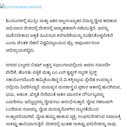
ಹಿಂದೂಗಳಲ್ಲಿ ಮುಸ್ಲಿಂ ಮತ್ತು ಇತರ ಅಲ್ಪಸಂಖ್ಯಾತರ ವಿರುದ್ಧ ದ್ವೇಷ ಹರಡುವ
ಅಭಿಯಾನ ದೇಶದಲ್ಲಿ ದೇಶದಲ್ಲಿ ಅವ್ಯಾಹತವಾಗಿ ನಡೆಯುತ್ತಿದೆ. ಇದನ್ನು
ಮಣಿಸಬೇಕಾದ ಐಕ್ಯತೆ ರೂಪಿಸುವ ಕಲೆಗಾರಿಕೆಯನ್ನು ರೂಢಿಸಿಕೊಳ್ಳಬೇಕಿದೆ
ಎಂದು ಚಿಂತಕ ದೆಹಲಿ ವಿಶ್ವವಿದ್ಯಾಲಯದ ಪ್ರೊ. ಅಪೂರ್ವಾನಂದ
ಅಭಿಪ್ರಾಯಪಟ್ಟರು.
ನಗರದ ಬಲ್ಮಠದ ಬಿಷಪ್ ಜತ್ತನ್ನ ಸಭಾಂಗಣದಲ್ಲಿಂದು ಅವರು ಸಮದರ್ಶಿ
ವೇದಿಕೆ, ಹೊಸತು ಪತ್ರಿಕೆ ಮತ್ತು ಎಂ.ಎಸ್.ಕೃಷ್ಣನ್ ಸ್ಮಾರಕ ಟ್ರಸ್ಟ್
ಸಹಯೋಗದೊಂದಿ ಹಮ್ಮಿಕೊಂಡಿದ್ದ ಬಿ.ವಿ.ಕಕ್ಕಿಲ್ಲಾಯ ಪ್ರೇರಿತ ಉಪನ್ಯಾಸ
ದಲ್ಲಿಂದು ವಿವರಿಸಿದ್ದಾರೆ. ಮನುಷ್ಯನ ಮನಶಾಸ್ತ್ರದ ಪ್ರಕಾರ ಆತನಲ್ಲಿ ಹುದಗಿರುವ,
ಭಯ, ಆತಂಕ, ಖಿನ್ನತೆ ಸೇರಿದಂತೆ ಆತನ ಮಾನಸಿಕ ದೌರ್ಬಲ್ಯವನ್ನು
ಎದುರಿಸಲು ಇನ್ನೊಬ್ಬರನ್ನು ದ್ವೇಷಿಸಲು ಆರಂಭಿಸುತ್ತಾನೆ. ದ್ವೇಷ ಸಹಜವಾಗಿ
ಬಂದಿರುವ ಗುಣವಲ್ಲ. ದ್ವೇಷ ಮನುಷ್ಯನೊಳಗಿನ ನ್ಯೂನತೆಯಿಂದ
ಉತ್ಪಾದನೆಯಾಗಿದೆ. ದ್ವೇಷ ಹುಟ್ಟು ಹಾಕುವ ವ್ಯಕ್ತಿ, ಸಂಘಟನೆಗಳಿಂದ ಸಮಾಜಕ್ಕೆ
ಸಾಕಷ್ಟು ಹಾನಿಯಾಗುತ್ತಿದೆ. ದೇಶದಲ್ಲಿ ಇಂತಹ ಸಾಕಷ್ಟು ಘಟನೆಗಳನ್ನು ನಾವು