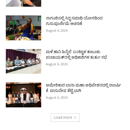
ನಾಗೂರಿನಲ್ಲಿ ಸಿದ್ಧ ಸಮಾಧಿ ಯೋಗದಿಂದ
ಗುರುಪೂರ್ಣಿಮೆ ಆಚರಣೆ
August 6, 2026
ಮಳೆ ಹಾನಿ ಹಿನ್ನೆಲೆ: ಬಂಟ್ವಾಳ ತಾಲೂಕು
ಪಂಚಾಯತ್‌ನಲ್ಲಿ ಅಧಿಕಾರಿಗಳ ತುರ್ತು ಸಭೆ
August 6, 2026
ಅಮೇರಿಕಾದ ಬಾನಾ ಮಹಾ ಅಧಿವೇಶನದಲ್ಲಿ ರಾಜರ್ಷಿ
ಕೆ. ವಾಸುದೇವ ಶೆಟ್ಟಿ ಭಾಗಿ
August 6, 2026
Load more