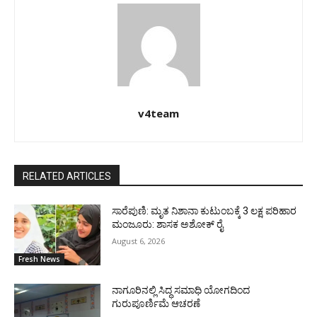
v4team
RELATED ARTICLES
ಸಾರೆಪುಣಿ: ಮೃತ ನಿಶಾನಾ ಕುಟುಂಬಕ್ಕೆ 3 ಲಕ್ಷ ಪರಿಹಾರ
ಮಂಜೂರು: ಶಾಸಕ ಅಶೋಕ್ ರೈ
August 6, 2026
Fresh News
ನಾಗೂರಿನಲ್ಲಿ ಸಿದ್ಧ ಸಮಾಧಿ ಯೋಗದಿಂದ
ಗುರುಪೂರ್ಣಿಮೆ ಆಚರಣೆ