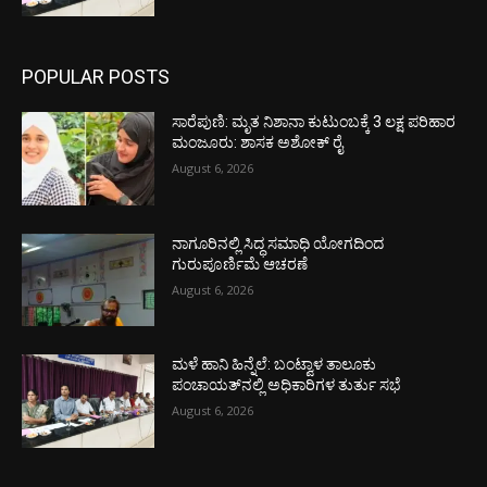
POPULAR POSTS
ಸಾರೆಪುಣಿ: ಮೃತ ನಿಶಾನಾ ಕುಟುಂಬಕ್ಕೆ 3 ಲಕ್ಷ ಪರಿಹಾರ
ಮಂಜೂರು: ಶಾಸಕ ಅಶೋಕ್ ರೈ
August 6, 2026
ನಾಗೂರಿನಲ್ಲಿ ಸಿದ್ಧ ಸಮಾಧಿ ಯೋಗದಿಂದ
ಗುರುಪೂರ್ಣಿಮೆ ಆಚರಣೆ
August 6, 2026
ಮಳೆ ಹಾನಿ ಹಿನ್ನೆಲೆ: ಬಂಟ್ವಾಳ ತಾಲೂಕು
ಪಂಚಾಯತ್‌ನಲ್ಲಿ ಅಧಿಕಾರಿಗಳ ತುರ್ತು ಸಭೆ
August 6, 2026