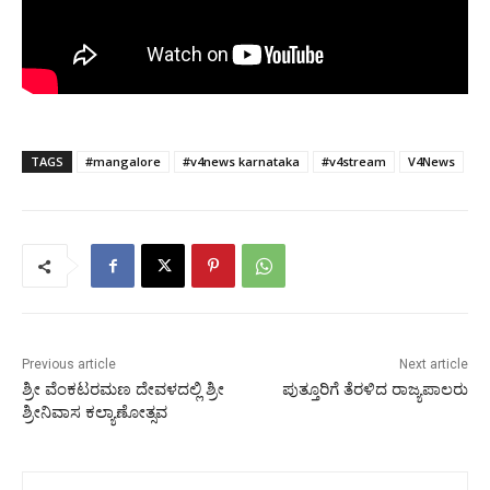
TAGS
#mangalore
#v4news karnataka
#v4stream
V4News
Previous article
Next article
ಶ್ರೀ ವೆಂಕಟರಮಣ ದೇವಳದಲ್ಲಿ ಶ್ರೀ
ಪುತ್ತೂರಿಗೆ ತೆರಳಿದ ರಾಜ್ಯಪಾಲರು
ಶ್ರೀನಿವಾಸ ಕಲ್ಯಾಣೋತ್ಸವ