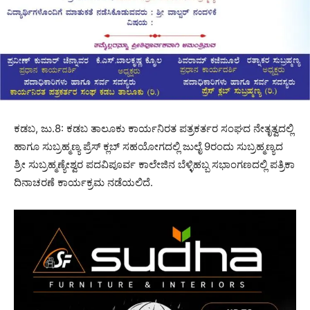
ಕಡಬ, ಜು.8: ಕಡಬ ತಾಲೂಕು ಕಾರ್ಯನಿರತ ಪತ್ರಕರ್ತರ ಸಂಘದ ನೇತೃತ್ವದಲ್ಲಿ
ಹಾಗೂ ಸುಬ್ರಹ್ಮಣ್ಯ ಪ್ರೆಸ್ ಕ್ಲಬ್ ಸಹಯೋಗದಲ್ಲಿ ಜುಲೈ 9ರಂದು ಸುಬ್ರಹ್ಮಣ್ಯದ
ಶ್ರೀ ಸುಬ್ರಹ್ಮಣ್ಯೇಶ್ವರ ಪದವಿಪೂರ್ವ ಕಾಲೇಜಿನ ಬೆಳ್ಳಿಹಬ್ಬ ಸಭಾಂಗಣದಲ್ಲಿ ಪತ್ರಿಕಾ
ದಿನಾಚರಣೆ ಕಾರ್ಯಕ್ರಮ ನಡೆಯಲಿದೆ.