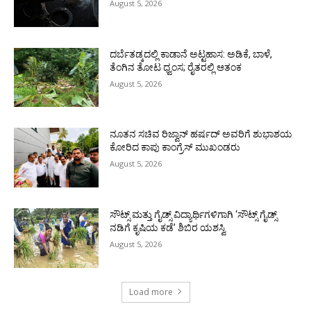
August 5, 2026
ದರ್ಬೆತಡ್ಕದಲ್ಲಿ ಕಾಡಾನೆ ಅಟ್ಟಹಾಸ: ಅಡಿಕೆ, ಬಾಳೆ,
ತೆಂಗಿನ ತೋಟ ಧ್ವಂಸ; ರೈತರಲ್ಲಿ ಆತಂಕ
August 5, 2026
ನೂತನ ಸಚಿವ ರಿಜ್ವಾನ್ ಹರ್ಷದ್ ಅವರಿಗೆ ಶುಭಾಶಯ
ಕೋರಿದ ಕಾಪು ಕಾಂಗ್ರೆಸ್ ಮುಖಂಡರು
August 5, 2026
ಸೌಟ್ಸ್ ಮತ್ತು ಗೈಡ್ಸ್ ವಿದ್ಯಾರ್ಥಿಗಳಿಗಾಗಿ ‘ಸೌಟ್ಸ್ ಗೈಡ್ಸ್
ನಡಿಗೆ ಕೃಷಿಯ ಕಡೆ’ ಶಿಬಿರ ಯಶಸ್ವಿ
August 5, 2026
Load more