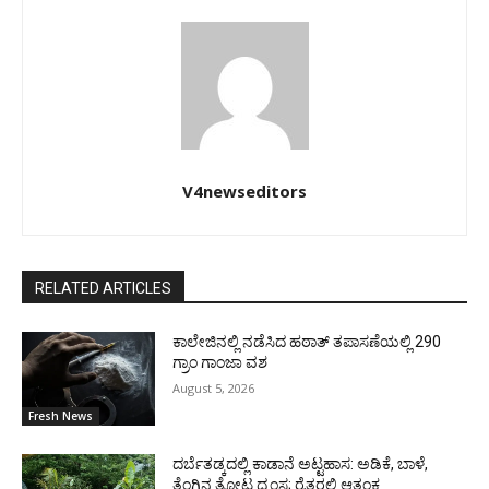
V4newseditors
RELATED ARTICLES
ಕಾಲೇಜಿನಲ್ಲಿ ನಡೆಸಿದ ಹಠಾತ್ ತಪಾಸಣೆಯಲ್ಲಿ 290
ಗ್ರಾಂ ಗಾಂಜಾ ವಶ
August 5, 2026
Fresh News
ದರ್ಬೆತಡ್ಕದಲ್ಲಿ ಕಾಡಾನೆ ಅಟ್ಟಹಾಸ: ಅಡಿಕೆ, ಬಾಳೆ,
ತೆಂಗಿನ ತೋಟ ಧ್ವಂಸ; ರೈತರಲ್ಲಿ ಆತಂಕ