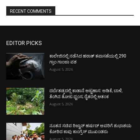
RECENT COMMENTS
EDITOR PICKS
ಕಾಲೇಜಿನಲ್ಲಿ ನಡೆಸಿದ ಹಠಾತ್ ತಪಾಸಣೆಯಲ್ಲಿ 290
ಗ್ರಾಂ ಗಾಂಜಾ ವಶ
August 5, 2026
ದರ್ಬೆತಡ್ಕದಲ್ಲಿ ಕಾಡಾನೆ ಅಟ್ಟಹಾಸ: ಅಡಿಕೆ, ಬಾಳೆ,
ತೆಂಗಿನ ತೋಟ ಧ್ವಂಸ; ರೈತರಲ್ಲಿ ಆತಂಕ
August 5, 2026
ನೂತನ ಸಚಿವ ರಿಜ್ವಾನ್ ಹರ್ಷದ್ ಅವರಿಗೆ ಶುಭಾಶಯ
ಕೋರಿದ ಕಾಪು ಕಾಂಗ್ರೆಸ್ ಮುಖಂಡರು
August 5, 2026