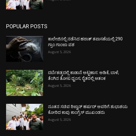
POPULAR POSTS
ಕಾಲೇಜಿನಲ್ಲಿ ನಡೆಸಿದ ಹಠಾತ್ ತಪಾಸಣೆಯಲ್ಲಿ 290
ಗ್ರಾಂ ಗಾಂಜಾ ವಶ
August 5, 2026
ದರ್ಬೆತಡ್ಕದಲ್ಲಿ ಕಾಡಾನೆ ಅಟ್ಟಹಾಸ: ಅಡಿಕೆ, ಬಾಳೆ,
ತೆಂಗಿನ ತೋಟ ಧ್ವಂಸ; ರೈತರಲ್ಲಿ ಆತಂಕ
August 5, 2026
ನೂತನ ಸಚಿವ ರಿಜ್ವಾನ್ ಹರ್ಷದ್ ಅವರಿಗೆ ಶುಭಾಶಯ
ಕೋರಿದ ಕಾಪು ಕಾಂಗ್ರೆಸ್ ಮುಖಂಡರು
August 5, 2026