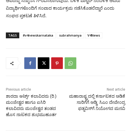
ಅವರನ್ನು ಸನ್ಮಾನಿಸಿ ಗೌರವಿಸಲಾಗುವುದು. ಬಳಿಕ ವಾಲ್ಟರ್ ನಂದಳಿಕೆ ಅವರು
ವಿದ್ಯಾರ್ಥಿಗಳೊಂದಿಗೆ ಸಂವಾದ ಕಾರ್ಯಕ್ರಮ ನಡೆಸಿಕೊಡಲಿದ್ದಾರೆ ಎಂದು
ಸಂಘದ ಪ್ರಕಟಣೆ ತಿಳಿಸಿದೆ.
TAGS
#v4newskarnataka
subrahmanya
V4News
Previous article
Next article
ಶಾರದಾ ಆರ್ಟ್ಸ್ ಕಲಾವಿದರು (ರಿ.)
ಮಹಾರಾಷ್ಟ್ರದಲ್ಲಿ ಕರ್ನಾಟಕದ ಅಡಿಕೆ
ಮಂಜೇಶ್ವರ ಹಾಗೂ ಐಸಿರಿ
ಸಾರಿಗೆಗೆ ಅಡ್ಡಿ: ಸಿಎಂ ದೇವೇಂದ್ರ
ಕಲಾವಿದರು ಮಂಜೇಶ್ವರ ತಂಡದ
ಫಡ್ನವಿಸ್‌ಗೆ ನಿಯೋಗದ ಮನವಿ
ಹೊಸ ನಾಟಕದ ಶುಭಮುಹೂರ್ತ