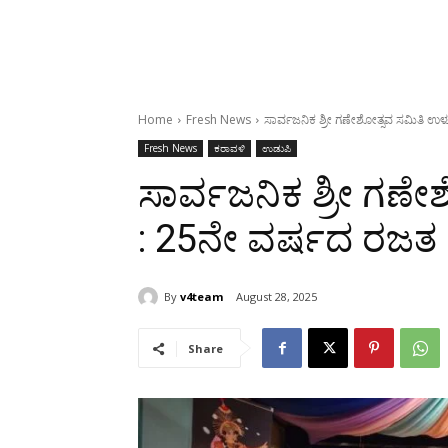
Home
Fresh News
ಸಾರ್ವಜನಿಕ ಶ್ರೀ ಗಣೇಶೋತ್ಸವ ಸಮಿತಿ ಉ
Fresh News
ಕರಾವಳಿ
ಉಡುಪಿ
ಸಾರ್ವಜನಿಕ ಶ್ರೀ ಗಣೇ
: 25ನೇ ವರ್ಷದ ರಜ
By
v4team
August 28, 2025
Share