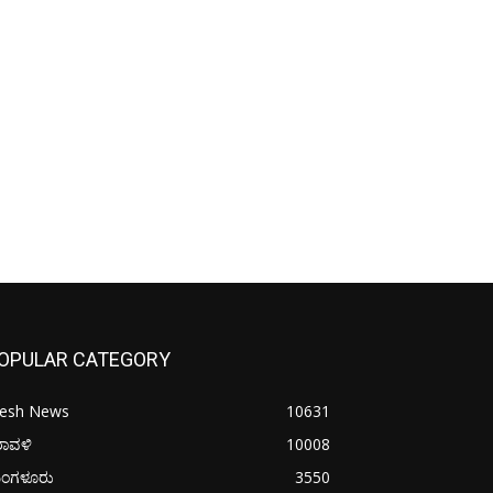
OPULAR CATEGORY
resh News
10631
ರಾವಳಿ
10008
ಂಗಳೂರು
3550