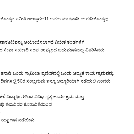
್ರೀ ಗಣೇಶೋತ್ಸವ ಸಮಿತಿ ಉಳ್ಳೂರು-11 ಅವರು ಮಾತನಾಡಿ ಈ ಗಣೇಶೋತ್ಸವು
್ರೀಡಾಕೂಟವನ್ನು ಆಯೋಜಿಸಲಾಗಿದೆ ವಿಜೇತ ತಂಡಗಳಿಗೆ
ಕೋಣೆ ರೈತರ ಸೇವಾ ಸಹಕಾರಿ ಸಂಘ ಉಪ್ಪುಂದ ಬಹುಮಾನವನ್ನು ವಿತರಿಸಿದರು.
ಾಡಿ ಒಂದು ಗ್ರಾಮೀಣ ಪ್ರದೇಶದಲ್ಲಿ ಒಂದು ಅದ್ಭುತ ಕಾರ್ಯಕ್ರಮವನ್ನು
ನ ದಿನಗಳಲ್ಲಿ 50ರ ಸಂಭ್ರಮವು ಇನ್ನೂ ಅದ್ದೂರಿಯಾಗಿ ನಡೆಯಲಿ ಎಂದರು.
ಳೆ ವಿದ್ಯಾರ್ಥಿಗಳಿಂದ ವಿವಿಧ ನೃತ್ಯ ಕಾರ್ಯಕ್ರಮ ಮತ್ತು
ೂ ಅತಿಥಿ ಕಲಾವಿದರ ಕೂಡುವಿಕೆಯಿಂದ
ಿ
ಯ ಯಕ್ಷಗಾನ ನಡೆಯಿತು.