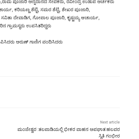
 ಹೇರೂರು,ರಾಮ ಪೂಜಾರಿ ಅನ್ನದಾನದ ಸೇವಕರು, ರವೀಂದ್ರ ಉಡುಪ ಅರ್ಚಕರು
್ಯ, ಕರಿಯಣ್ಣ ಶೆಟ್ಟಿ, ಸಮರ ಶೆಟ್ಟಿ, ಶೇಖರ ಪೂಜಾರಿ,
ೆಟ್ಟಿ ಸವಿತಾ ದೇವಾಡಿಗ, ಗೋಪಾಲ ಪೂಜಾರಿ, ಕೃಷ್ಣಯ್ಯ ಆಚಾರ್ಯ,
ಿನ ಗ್ರಾಮಸ್ಥರು ಉಪಸಿತರಿದ್ದರು
ೂಪಿಸಿದರು ಅರುಣ್ ಗಾಣಿಗ ವಂದಿಸಿದರು
Next article
ಮಂಜೇಶ್ವರ :ತಲಪಾಡಿಯಲ್ಲಿ ಭೀಕರ ವಾಹನ ಅಪಘಾತ:ಹಲವರ
ಸ್ಥಿತಿ ಗಂಭೀರ