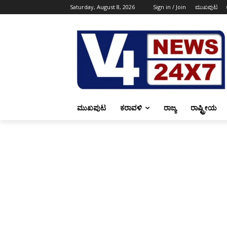
Saturday, August 8, 2026
Sign in / Join
ಮುಖಪುಟ
ಮುಖಪುಟ
ಕರಾವಳಿ
ರಾಜ್ಯ
ರಾಷ್ಟ್ರೀಯ