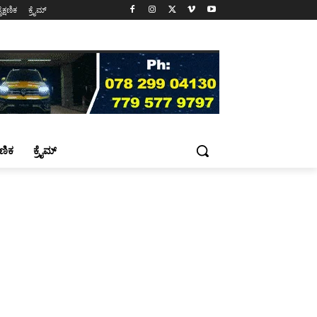
ೈಕ್ಷಣಿಕ
ಕ್ರೈಮ್
್ಷಣಿಕ
ಕ್ರೈಮ್