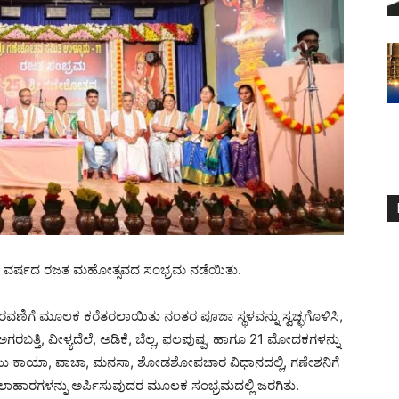
5ನೇ ವರ್ಷದ ರಜತ ಮಹೋತ್ಸವದ ಸಂಭ್ರಮ ನಡೆಯಿತು.
ೆರವಣಿಗೆ ಮೂಲಕ ಕರೆತರಲಾಯಿತು ನಂತರ ಪೂಜಾ ಸ್ಥಳವನ್ನು ಸ್ವಚ್ಛಗೊಳಿಸಿ,
ಗರಬತ್ತಿ, ವೀಳ್ಯದೆಲೆ, ಅಡಿಕೆ, ಬೆಲ್ಲ, ಫಲಪುಷ್ಪ, ಹಾಗೂ 21 ಮೋದಕಗಳನ್ನು
ೆಯು ಕಾಯಾ, ವಾಚಾ, ಮನಸಾ, ಶೋಡಶೋಪಚಾರ ವಿಧಾನದಲ್ಲಿ, ಗಣೇಶನಿಗೆ
ು ಫಲಾಹಾರಗಳನ್ನು ಅರ್ಪಿಸುವುದರ ಮೂಲಕ ಸಂಭ್ರಮದಲ್ಲಿ ಜರಗಿತು.