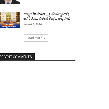
ಉಚ್ಚಿಲ ಶ್ರೀಮಹಾಲಕ್ಷ್ಮೀ ದೇವಸ್ಥಾನದಲ್ಲಿ
ಆ.10ರಂದು ವಿಶೇಷ ತುಪ್ಪದ ಅಪ್ಪ ಸೇವೆ
August 8, 2026
Load more
RECENT COMMENTS