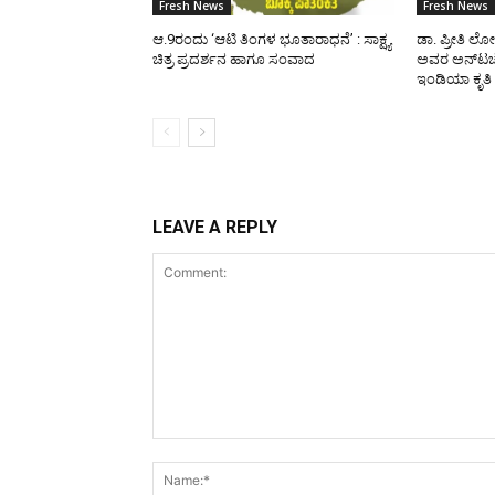
Fresh News
Fresh News
ಆ.9ರಂದು ‘ಆಟಿ ತಿಂಗಳ ಭೂತಾರಾಧನೆ’ : ಸಾಕ್ಷ್ಯ
ಡಾ. ಪ್ರೀತಿ ಲ
ಚಿತ್ರ ಪ್ರದರ್ಶನ ಹಾಗೂ ಸಂವಾದ
ಅವರ ಅನ್‌ಟಚೆಬ
ಇಂಡಿಯಾ ಕೃತಿ
LEAVE A REPLY
Comment: