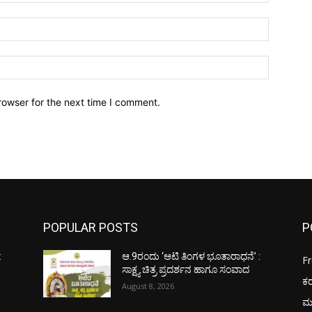
Email:*
Website:
rowser for the next time I comment.
POPULAR POSTS
P
:
ಆ.9ರಂದು ‘ಆಟಿ ತಿಂಗಳ ಭೂತಾರಾಧನೆ’ :
F
ಸಾಕ್ಷ್ಯ ಚಿತ್ರ ಪ್ರದರ್ಶನ ಹಾಗೂ ಸಂವಾದ
ಕ
August 8, 2026
ಮ