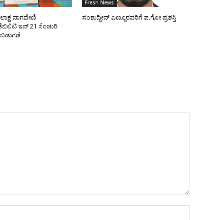
Fresh News
ೋಲಾಕ್ಷ ನಾಗವೇಣಿ
ಸಂಶುದ್ಧೀನ್ ಎಣ್ಮೂರವರಿಗೆ ಪ.ಗೋ ಪ್ರಶಸ್ತಿ
ಿಲಿಟಿ ಇನ್ 21 ಸೆಂಚುರಿ
 ಬಿಡುಗಡೆ
Name:*