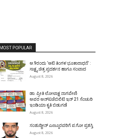
MOST POPULAR
ಆ.9ರಂದು ‘ಆಟಿ ತಿಂಗಳ ಭೂತಾರಾಧನೆ’ :
ಸಾಕ್ಷ್ಯ ಚಿತ್ರ ಪ್ರದರ್ಶನ ಹಾಗೂ ಸಂವಾದ
August 8, 2026
ಡಾ. ಪ್ರೀತಿ ಲೋಲಾಕ್ಷ ನಾಗವೇಣಿ
ಅವರ ಅನ್‌ಟಚೆಬಿಲಿಟಿ ಇನ್ 21 ಸೆಂಚುರಿ
ಇಂಡಿಯಾ ಕೃತಿ ಬಿಡುಗಡೆ
August 8, 2026
ಸಂಶುದ್ಧೀನ್ ಎಣ್ಮೂರವರಿಗೆ ಪ.ಗೋ ಪ್ರಶಸ್ತಿ
August 8, 2026