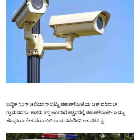
ಬಲ್ಜಿತ್ ಸಿಂಗ್ ಅಲಿಯಾಸ್ ಬಿಟ್ಟು ಪಠಾಣ್‌ಕೋಟೆಯ ಚಕ್ ದರಿವಾಲ್
ಗ್ರಾಮದವನು. ಈತನು ತನ್ನ ಅಂಗಡಿಗೆ ಹತ್ತಿರದಲ್ಲಿ ಪಠಾಣ್‌ಕೋಟ್- ಜಮ್ಮು
ಹೆದ್ದಾರಿಯ ಸೇತುವೆಯ ಬಳಿ ಒಂದು ಸಿಸಿಟೀವಿ ಅಳವಡಿಸಿದ್ದ.