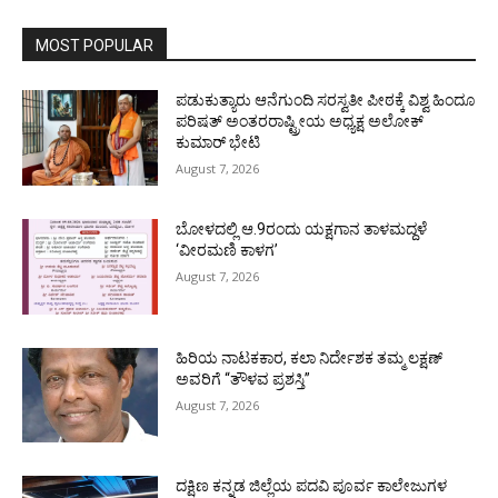
MOST POPULAR
ಪಡುಕುತ್ಯಾರು ಆನೆಗುಂದಿ ಸರಸ್ವತೀ ಪೀಠಕ್ಕೆ ವಿಶ್ವ ಹಿಂದೂ
ಪರಿಷತ್ ಅಂತರರಾಷ್ಟ್ರೀಯ ಅಧ್ಯಕ್ಷ ಅಲೋಕ್
ಕುಮಾರ್ ಭೇಟಿ
August 7, 2026
ಬೋಳದಲ್ಲಿ ಆ.9ರಂದು ಯಕ್ಷಗಾನ ತಾಳಮದ್ದಳೆ
‘ವೀರಮಣಿ ಕಾಳಗ’
August 7, 2026
ಹಿರಿಯ ನಾಟಕಕಾರ, ಕಲಾ ನಿರ್ದೇಶಕ ತಮ್ಮ ಲಕ್ಷಣ್
ಅವರಿಗೆ “ತೌಳವ ಪ್ರಶಸ್ತಿ”
August 7, 2026
ದಕ್ಷಿಣ ಕನ್ನಡ ಜಿಲ್ಲೆಯ ಪದವಿ ಪೂರ್ವ ಕಾಲೇಜುಗಳ