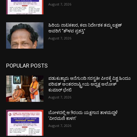
August 7, 2026
ಹಿರಿಯ ನಾಟಕಕಾರ, ಕಲಾ ನಿರ್ದೇಶಕ ತಮ್ಮ ಲಕ್ಷಣ್
ಅವರಿಗೆ “ತೌಳವ ಪ್ರಶಸ್ತಿ”
August 7, 2026
POPULAR POSTS
ಪಡುಕುತ್ಯಾರು ಆನೆಗುಂದಿ ಸರಸ್ವತೀ ಪೀಠಕ್ಕೆ ವಿಶ್ವ ಹಿಂದೂ
ಪರಿಷತ್ ಅಂತರರಾಷ್ಟ್ರೀಯ ಅಧ್ಯಕ್ಷ ಅಲೋಕ್
ಕುಮಾರ್ ಭೇಟಿ
August 7, 2026
ಬೋಳದಲ್ಲಿ ಆ.9ರಂದು ಯಕ್ಷಗಾನ ತಾಳಮದ್ದಳೆ
‘ವೀರಮಣಿ ಕಾಳಗ’
August 7, 2026