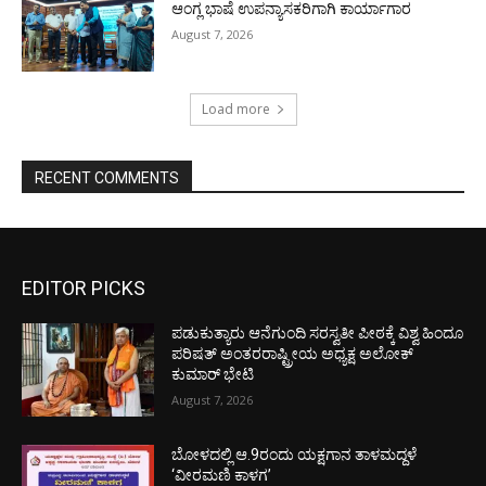
ಆಂಗ್ಲ ಭಾಷೆ ಉಪನ್ಯಾಸಕರಿಗಾಗಿ ಕಾರ್ಯಾಗಾರ
August 7, 2026
Load more
RECENT COMMENTS
EDITOR PICKS
ಪಡುಕುತ್ಯಾರು ಆನೆಗುಂದಿ ಸರಸ್ವತೀ ಪೀಠಕ್ಕೆ ವಿಶ್ವ ಹಿಂದೂ
ಪರಿಷತ್ ಅಂತರರಾಷ್ಟ್ರೀಯ ಅಧ್ಯಕ್ಷ ಅಲೋಕ್
ಕುಮಾರ್ ಭೇಟಿ
August 7, 2026
ಬೋಳದಲ್ಲಿ ಆ.9ರಂದು ಯಕ್ಷಗಾನ ತಾಳಮದ್ದಳೆ
‘ವೀರಮಣಿ ಕಾಳಗ’