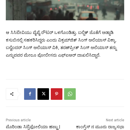
ಆ ಸಿಸಿಟೀವಿಯು ವೈಪೈ ರೌಟರ್ ಒಳಗೊಂಡಿತ್ತು. ಬಲ್ಜಿತ್ ಜೊತೆಗೆ ಅಡ್ನಾಡಿ
ಕಸುಬಿನಲ್ಲಿ ಸಹಕರಿಸಿದ್ದರು ಎಂದು ವಿಕ್ರಮ್‌ಜಿತ್ ಸಿಂಗ್ ಅಲಿಯಾಸ್ ವಿಕ್ಕಾ,
ಬಲ್ವಿಂದರ್ ಸಿಂಗ್ ಅಲಿಯಾಸ್ ವಿಕಿ, ತರಣ್‌ಪ್ರೀತ್ ಸಿಂಗ್ ಅಲಿಯಾಸ್ ತನ್ನು
ಎನ್ನುವವರ ಮೇಲೂ ಪೋಲೀಸರು ಎಫ್‌ಐಆರ್ ದಾಖಲಿಸಿದ್ದಾರೆ.
Previous article
Next article
ಮೊರಿಂಡಾ ಸಿಟ್ರಿಫೋಲಿಯಾ ಹಣ್ಣು |
ಕಾಂಗ್ರೆಸ್ ನ ಮೂರು ರಾಜ್ಯಸಭಾ