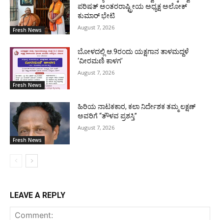
ಪರಿಷತ್ ಅಂತರರಾಷ್ಟ್ರೀಯ ಅಧ್ಯಕ್ಷ ಅಲೋಕ್
ಕುಮಾರ್ ಭೇಟಿ
August 7, 2026
Fresh News
ಬೋಳದಲ್ಲಿ ಆ.9ರಂದು ಯಕ್ಷಗಾನ ತಾಳಮದ್ದಳೆ
‘ವೀರಮಣಿ ಕಾಳಗ’
August 7, 2026
Fresh News
ಹಿರಿಯ ನಾಟಕಕಾರ, ಕಲಾ ನಿರ್ದೇಶಕ ತಮ್ಮ ಲಕ್ಷಣ್
ಅವರಿಗೆ “ತೌಳವ ಪ್ರಶಸ್ತಿ”
August 7, 2026
Fresh News
LEAVE A REPLY