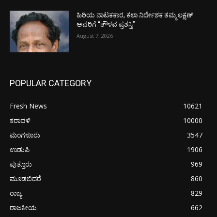
ಹಿರಿಯ ನಾಟಕಕಾರ, ಕಲಾ ನಿರ್ದೇಶಕ ತಮ್ಮ ಲಕ್ಷಣ್
ಅವರಿಗೆ “ತೌಳವ ಪ್ರಶಸ್ತಿ”
August 7, 2026
POPULAR CATEGORY
Fresh News
10621
ಕರಾವಳಿ
10000
ಮಂಗಳೂರು
3547
ಉಡುಪಿ
1906
ಪುತ್ತೂರು
969
ಮೂಡಬಿದರೆ
860
ರಾಜ್ಯ
829
ರಾಜಕೀಯ
662