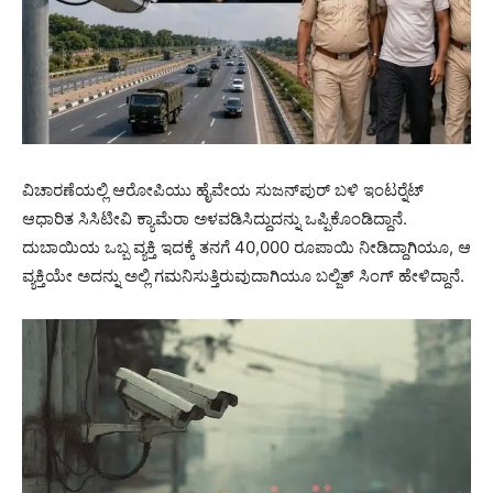
ವಿಚಾರಣೆಯಲ್ಲಿ ಆರೋಪಿಯು ಹೈವೇಯ ಸುಜನ್‌ಪುರ್ ಬಳಿ ಇಂಟರ್‍ನೆಟ್
ಆಧಾರಿತ ಸಿಸಿಟೀವಿ ಕ್ಯಾಮೆರಾ ಅಳವಡಿಸಿದ್ದುದನ್ನು ಒಪ್ಪಿಕೊಂಡಿದ್ದಾನೆ.
ದುಬಾಯಿಯ ಒಬ್ಬ ವ್ಯಕ್ತಿ ಇದಕ್ಕೆ ತನಗೆ 40,000 ರೂಪಾಯಿ ನೀಡಿದ್ದಾಗಿಯೂ, ಆ
ವ್ಯಕ್ತಿಯೇ ಅದನ್ನು ಅಲ್ಲಿ ಗಮನಿಸುತ್ತಿರುವುದಾಗಿಯೂ ಬಲ್ಜಿತ್ ಸಿಂಗ್ ಹೇಳಿದ್ದಾನೆ.