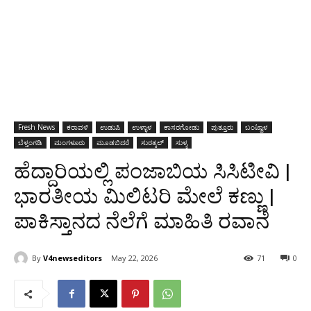
Fresh News
ಕರಾವಳಿ
ಉಡುಪಿ
ಉಳ್ಳಾಳ
ಕಾಸರಗೋಡು
ಪುತ್ತೂರು
ಬಂಟ್ವಾಳ
ಬೆಳ್ತಂಗಡಿ
ಮಂಗಳೂರು
ಮೂಡಬಿದರೆ
ಸುರತ್ಕಲ್
ಸುಳ್ಯ
ಹೆದ್ದಾರಿಯಲ್ಲಿ ಪಂಜಾಬಿಯ ಸಿಸಿಟೀವಿ |
ಭಾರತೀಯ ಮಿಲಿಟರಿ ಮೇಲೆ ಕಣ್ಣು |
ಪಾಕಿಸ್ತಾನದ ನೆಲೆಗೆ ಮಾಹಿತಿ ರವಾನೆ
By
V4newseditors
May 22, 2026
71
0