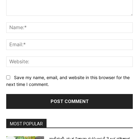
Comment:
Na
Ema
Web
Save my name, email, and website in this browser for the
next time I comment.
MOST POPULAR