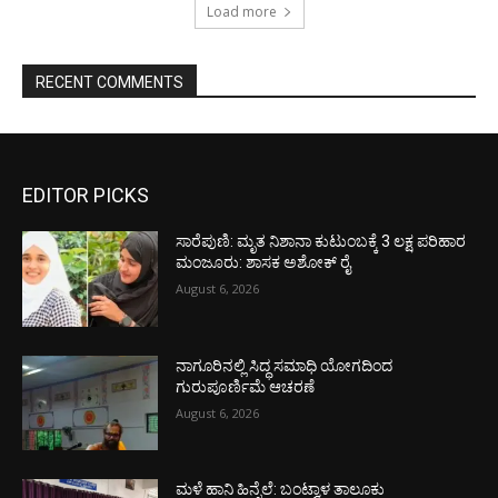
Load more
RECENT COMMENTS
EDITOR PICKS
ಸಾರೆಪುಣಿ: ಮೃತ ನಿಶಾನಾ ಕುಟುಂಬಕ್ಕೆ 3 ಲಕ್ಷ ಪರಿಹಾರ
ಮಂಜೂರು: ಶಾಸಕ ಅಶೋಕ್ ರೈ
August 6, 2026
ನಾಗೂರಿನಲ್ಲಿ ಸಿದ್ಧ ಸಮಾಧಿ ಯೋಗದಿಂದ
ಗುರುಪೂರ್ಣಿಮೆ ಆಚರಣೆ
August 6, 2026
ಮಳೆ ಹಾನಿ ಹಿನ್ನೆಲೆ: ಬಂಟ್ವಾಳ ತಾಲೂಕು