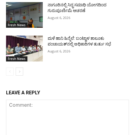
ನಾಗೂರಿನಲ್ಲಿ ಸಿದ್ಧ ಸಮಾಧಿ ಯೋಗದಿಂದ
ಗುರುಪೂರ್ಣಿಮೆ ಆಚರಣೆ
August 6, 2026
Fresh News
ಮಳೆ ಹಾನಿ ಹಿನ್ನೆಲೆ: ಬಂಟ್ವಾಳ ತಾಲೂಕು
ಪಂಚಾಯತ್‌ನಲ್ಲಿ ಅಧಿಕಾರಿಗಳ ತುರ್ತು ಸಭೆ
August 6, 2026
Fresh News
LEAVE A REPLY