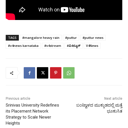
TAGS
#mangalore heavy rain
#puttur
#puttur news
#v4news karnataka
#v4stream
#ವಿ4ನ್ಯೂಸ್
V4News
Previous article
Next article
Srinivas University Redefines
ಬಂಟ್ವಾಳದ ಮುಕ್ಕುಡದಲ್ಲಿ ಮತ್ತೆ
its Placement Network
ಭೂಕುಸಿತ
Strategy to Scale Newer
Heights