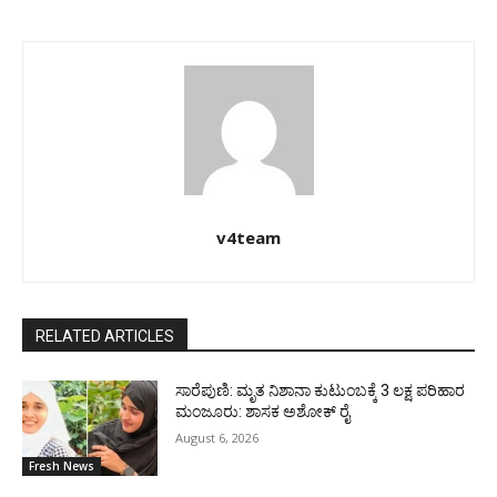
v4team
RELATED ARTICLES
ಸಾರೆಪುಣಿ: ಮೃತ ನಿಶಾನಾ ಕುಟುಂಬಕ್ಕೆ 3 ಲಕ್ಷ ಪರಿಹಾರ
ಮಂಜೂರು: ಶಾಸಕ ಅಶೋಕ್ ರೈ
August 6, 2026
Fresh News