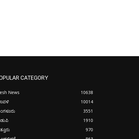
OPULAR CATEGORY
resh News
10638
ರಾವಳಿ
10014
ಂಗಳೂರು
3551
ಡುಪಿ
1910
ತ್ತೂರು
970
ೂಡಬಿದರೆ
863