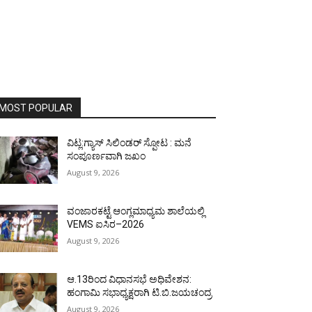
MOST POPULAR
ವಿಟ್ಲ:ಗ್ಯಾಸ್ ಸಿಲಿಂಡರ್ ಸ್ಪೋಟ : ಮನೆ
ಸಂಪೂರ್ಣವಾಗಿ ಜಖಂ
August 9, 2026
ವಂಜಾರಕಟ್ಟೆ ಆಂಗ್ಲಮಾಧ್ಯಮ ಶಾಲೆಯಲ್ಲಿ
VEMS ಐಸಿರ–2026
August 9, 2026
ಆ.13ರಿಂದ ವಿಧಾನಸಭೆ ಅಧಿವೇಶನ:
ಹಂಗಾಮಿ ಸಭಾಧ್ಯಕ್ಷರಾಗಿ ಟಿ.ಬಿ.ಜಯಚಂದ್ರ
August 9, 2026