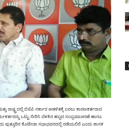
ಜ್ಯ ಮತ್ತು ರಾಷ್ಟ್ರದಲ್ಲಿ ಬಿಜೆಪಿ ಸರ್ಕಾರ ಆಡಳಿತಕ್ಕೆ ಬರಲು ಕಾರಣಕರ್ತರಾದ
ಕಾರ್ಯಕರ್ತರನ್ನು ಒಟ್ಟು ಸೇರಿಸಿ ಬೆಳಕಿನ ಹಬ್ಬದ ಸಂಭ್ರಮಾಚರಣೆ ಹಾಗೂ
ದು ಪುತ್ತೂರಿನ ಕೊಟೇಚಾ ಸಭಾಭವನದಲ್ಲಿ ನಡೆಯಲಿದೆ ಎಂದು ಶಾಸಕ