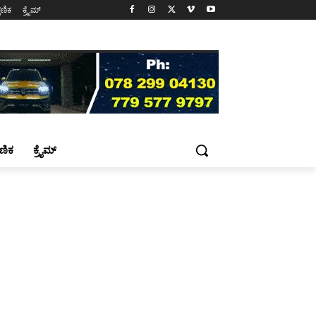
್ಷಣಿಕ
ಕ್ರೈಮ್
್ಷಣಿಕ
ಕ್ರೈಮ್