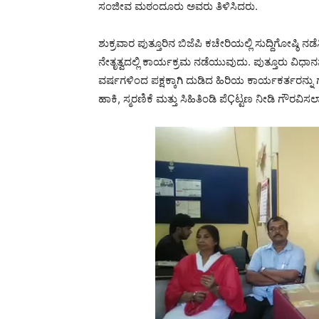
ಸಂಜೀವ ಮಠಂದೂರು ಅವರು ತಿಳಿಸಿದರು.
ಶುಕ್ರವಾರ ಪುತ್ತೂರಿನ ಬಿಜೆಪಿ ಕಚೇರಿಯಲ್ಲಿ ಸುದ್ದಿಗೋಷ
ನೇತೃತ್ವದಲ್ಲಿ ಕಾರ್ಯಕ್ರಮ ನಡೆಯುವುದು. ಪುತ್ತೂರು ವಿಧಾನಸಭ
ವರ್ಷಗಳಿಂದ ಪಕ್ಷಕ್ಕಾಗಿ ದುಡಿದ ಹಿರಿಯ ಕಾರ್ಯಕರ್ತರನ್ನು
ಹಾಕಿ, ಸ್ಮರಣಿಕೆ ಮತ್ತು ಸಿಹಿತಿಂಡಿ ಪೆÇಟ್ಟಣ ನೀಡಿ ಗೌರವ