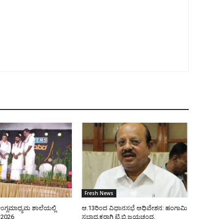
Fresh News
ಂಗ್ಲಮಾಧ್ಯಮ ಶಾಲೆಯಲ್ಲಿ
ಆ.13ರಿಂದ ವಿಧಾನಸಭೆ ಅಧಿವೇಶನ: ಹಂಗಾಮಿ
–2026
ಸಭಾಧ್ಯಕ್ಷರಾಗಿ ಟಿ.ಬಿ.ಜಯಚಂದ್ರ