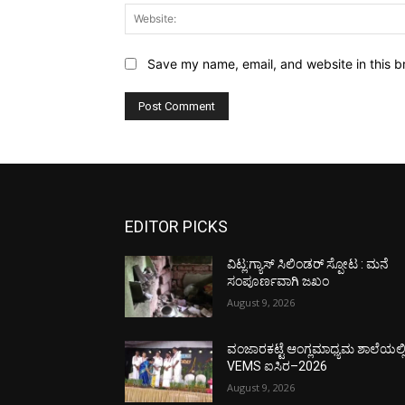
Save my name, email, and website in this b
EDITOR PICKS
ವಿಟ್ಲ:ಗ್ಯಾಸ್ ಸಿಲಿಂಡರ್ ಸ್ಪೋಟ : ಮನೆ
ಸಂಪೂರ್ಣವಾಗಿ ಜಖಂ
August 9, 2026
ವಂಜಾರಕಟ್ಟೆ ಆಂಗ್ಲಮಾಧ್ಯಮ ಶಾಲೆಯಲ್ಲ
VEMS ಐಸಿರ–2026
August 9, 2026