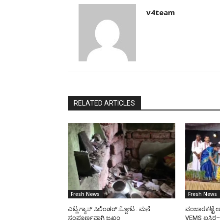
v4team
RELATED ARTICLES
Fresh News
Fresh News
ವಿಟ್ಲ:ಗ್ಯಾಸ್ ಸಿಲಿಂಡರ್ ಸ್ಪೋಟ : ಮನೆ
ವಂಜಾರಕಟ್ಟೆ ಆ
ಸಂಪೂರ್ಣವಾಗಿ ಜಖಂ
VEMS ಐಸಿರ