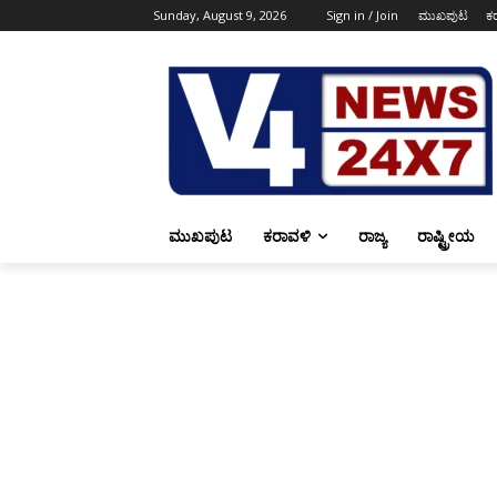
Sunday, August 9, 2026
Sign in / Join
ಮುಖಪುಟ
ಕ
ಮುಖಪುಟ
ಕರಾವಳಿ
ರಾಜ್ಯ
ರಾಷ್ಟ್ರೀಯ