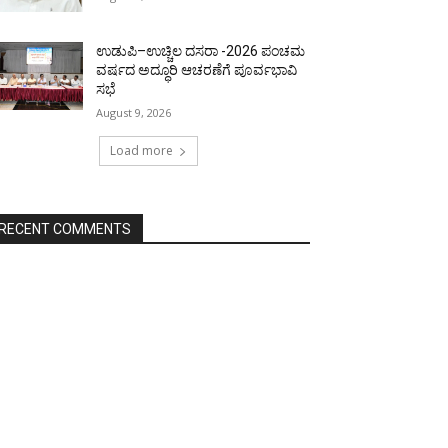
ಉಡುಪಿ–ಉಚ್ಚಿಲ ದಸರಾ -2026 ಪಂಚಮ
ವರ್ಷದ ಅದ್ಧೂರಿ ಆಚರಣೆಗೆ ಪೂರ್ವಭಾವಿ
ಸಭೆ
August 9, 2026
Load more
RECENT COMMENTS