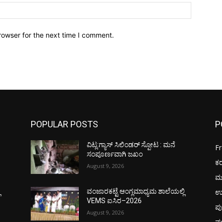
Website:
rowser for the next time I comment.
POPULAR POSTS
P
ವಿಟ್ಲ:ಗ್ಯಾಸ್ ಸಿಲಿಂಡರ್ ಸ್ಪೋಟ : ಮನೆ
F
ಸಂಪೂರ್ಣವಾಗಿ ಜಖಂ
ಕ
August 9, 2026
ಮ
ಉ
ಿ
ವಂಜಾರಕಟ್ಟೆ ಆಂಗ್ಲಮಾಧ್ಯಮ ಶಾಲೆಯಲ್ಲಿ
VEMS ಐಸಿರ–2026
ಪು
August 9, 2026
ಮ