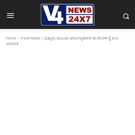
Home
Fresh News
ಪುತ್ತೂರು ತಾಲೂಕು ಆರೋಗ್ಯಾಧಿಕಾರಿ ಡಾ.ದೀಪಕ್ ರೈ ಕಾರು
ಅಪಘಾತ