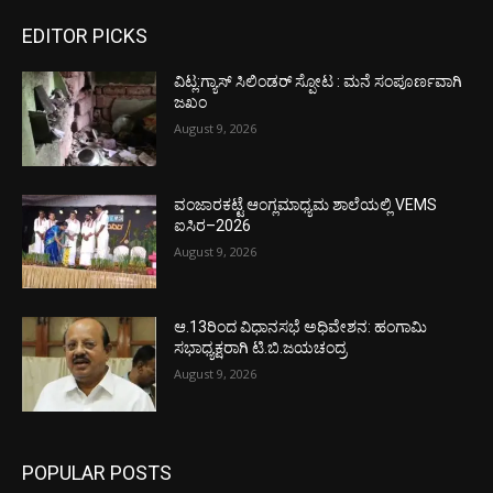
EDITOR PICKS
ವಿಟ್ಲ:ಗ್ಯಾಸ್ ಸಿಲಿಂಡರ್ ಸ್ಪೋಟ : ಮನೆ ಸಂಪೂರ್ಣವಾಗಿ
ಜಖಂ
August 9, 2026
ವಂಜಾರಕಟ್ಟೆ ಆಂಗ್ಲಮಾಧ್ಯಮ ಶಾಲೆಯಲ್ಲಿ VEMS
ಐಸಿರ–2026
August 9, 2026
ಆ.13ರಿಂದ ವಿಧಾನಸಭೆ ಅಧಿವೇಶನ: ಹಂಗಾಮಿ
ಸಭಾಧ್ಯಕ್ಷರಾಗಿ ಟಿ.ಬಿ.ಜಯಚಂದ್ರ
August 9, 2026
POPULAR POSTS