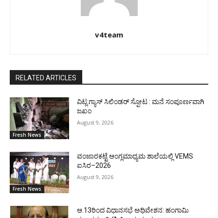
v4team
RELATED ARTICLES
ವಿಟ್ಲ:ಗ್ಯಾಸ್ ಸಿಲಿಂಡರ್ ಸ್ಪೋಟ : ಮನೆ ಸಂಪೂರ್ಣವಾಗಿ
ಜಖಂ
August 9, 2026
Fresh News
ವಂಜಾರಕಟ್ಟೆ ಆಂಗ್ಲಮಾಧ್ಯಮ ಶಾಲೆಯಲ್ಲಿ VEMS
ಐಸಿರ–2026
August 9, 2026
Fresh News
ಆ.13ರಿಂದ ವಿಧಾನಸಭೆ ಅಧಿವೇಶನ: ಹಂಗಾಮಿ