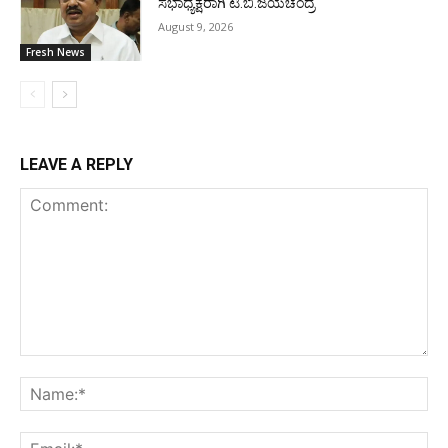
ಸಭಾಧ್ಯಕ್ಷರಾಗಿ ಟಿ.ಬಿ.ಜಯಚಂದ್ರ
August 9, 2026
Fresh News
LEAVE A REPLY
Comment:
Na
Ema