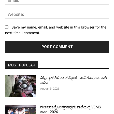
Web
Save my name, email, and website in this browser for the
next time I comment.
MOST POPULAR
ವಿಟ್ಲ:ಗ್ಯಾಸ್ ಸಿಲಿಂಡರ್ ಸ್ಪೋಟ : ಮನೆ ಸಂಪೂರ್ಣವಾಗಿ
ಜಖಂ
August 9, 2026
ವಂಜಾರಕಟ್ಟೆ ಆಂಗ್ಲಮಾಧ್ಯಮ ಶಾಲೆಯಲ್ಲಿ VEMS
ಐಸಿರ–2026