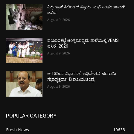
ವಿಟ್ಲ:ಗ್ಯಾಸ್ ಸಿಲಿಂಡರ್ ಸ್ಪೋಟ : ಮನೆ ಸಂಪೂರ್ಣವಾಗಿ
ಜಖಂ
August 9, 2026
ವಂಜಾರಕಟ್ಟೆ ಆಂಗ್ಲಮಾಧ್ಯಮ ಶಾಲೆಯಲ್ಲಿ VEMS
ಐಸಿರ–2026
August 9, 2026
ಆ.13ರಿಂದ ವಿಧಾನಸಭೆ ಅಧಿವೇಶನ: ಹಂಗಾಮಿ
ಸಭಾಧ್ಯಕ್ಷರಾಗಿ ಟಿ.ಬಿ.ಜಯಚಂದ್ರ
August 9, 2026
POPULAR CATEGORY
Fresh News
10638