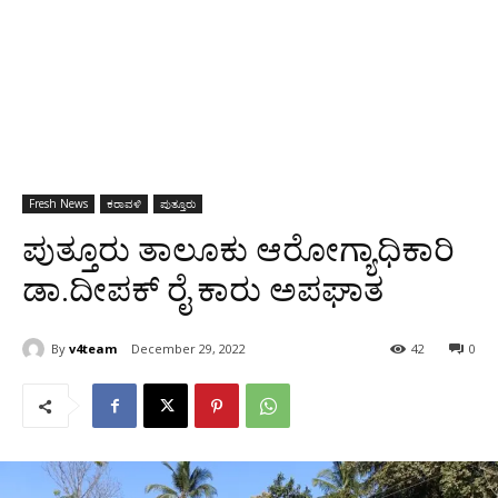
Fresh News
ಕರಾವಳಿ
ಪುತ್ತೂರು
ಪುತ್ತೂರು ತಾಲೂಕು ಆರೋಗ್ಯಾಧಿಕಾರಿ
ಡಾ.ದೀಪಕ್ ರೈ ಕಾರು ಅಪಘಾತ
By
v4team
December 29, 2022
42
0