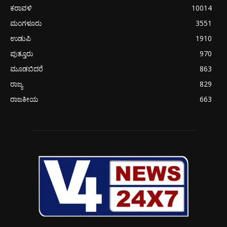
ಕರಾವಳಿ
10014
ಮಂಗಳೂರು
3551
ಉಡುಪಿ
1910
ಪುತ್ತೂರು
970
ಮೂಡಬಿದರೆ
863
ರಾಜ್ಯ
829
ರಾಜಕೀಯ
663