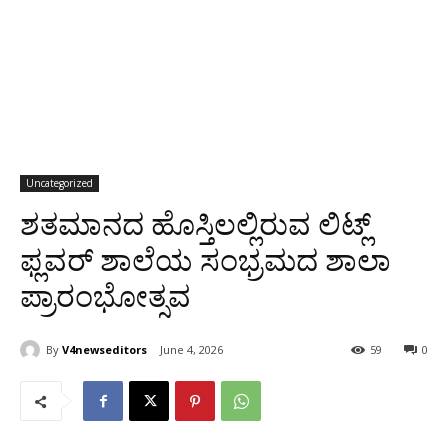
Uncategorized
ಶತಮಾನದ ಹೊಸ್ತಿಲಲ್ಲಿರುವ ಲಿಟ್ಲ್
ಫ್ಲವರ್ ಶಾಲೆಯ ಸಂಭ್ರಮದ ಶಾಲಾ
ಪ್ರಾರಂಭೋತ್ಸವ
By
V4newseditors
June 4, 2026
59
0