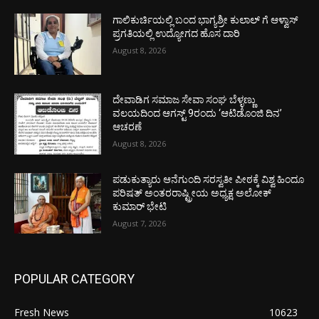
ಗಾಲಿಕುರ್ಚಿಯಲ್ಲಿ ಬಂದ ಭಾಗ್ಯಶ್ರೀ ಕುಲಾಲ್ ಗೆ ಆಳ್ವಾಸ್
ಪ್ರಗತಿಯಲ್ಲಿ ಉದ್ಯೋಗದ ಹೊಸ ದಾರಿ
August 8, 2026
ದೇವಾಡಿಗ ಸಮಾಜ ಸೇವಾ ಸಂಘ ಬೆಳ್ಳಣ್ಣು
ವಲಯದಿಂದ ಆಗಸ್ಟ್ 9ರಂದು ‘ಆಟಿಡೊಂಜಿ ದಿನ’
ಆಚರಣೆ
August 8, 2026
ಪಡುಕುತ್ಯಾರು ಆನೆಗುಂದಿ ಸರಸ್ವತೀ ಪೀಠಕ್ಕೆ ವಿಶ್ವ ಹಿಂದೂ
ಪರಿಷತ್ ಅಂತರರಾಷ್ಟ್ರೀಯ ಅಧ್ಯಕ್ಷ ಅಲೋಕ್
ಕುಮಾರ್ ಭೇಟಿ
August 7, 2026
POPULAR CATEGORY
Fresh News
10623