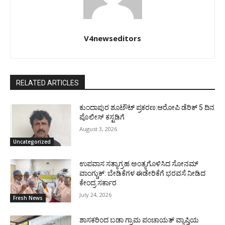
V4newseditors
RELATED ARTICLES
ಕುಂದಾಪುರ ಶೂಟೌಟ್ ಪ್ರಕರಣ:ಆರೋಪಿ ಡೆರಿಕ್ 5 ದಿನ
ಪೊಲೀಸ್ ಕಸ್ಟಡಿಗೆ
August 3, 2026
Uncategorized
ಉಪವಾಸ ಸತ್ಯಾಗ್ರಹ ಅಂತ್ಯಗೊಳಿಸಿದ ಸೋನಮ್
ವಾಂಗ್ಚುಕ್: ಬೇಡಿಕೆಗಳ ಈಡೇರಿಕೆಗೆ ಭರವಸೆ ನೀಡಿದ
ಕೇಂದ್ರ ಸರ್ಕಾರ
July 24, 2026
Fresh News
ಶಾಸಕರಿಂದ ಬಡಾ ಗ್ರಾಮ ಪಂಚಾಯತ್ ವ್ಯಾಪ್ತಿಯ