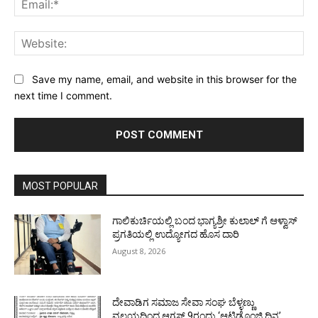
Web
Save my name, email, and website in this browser for the
next time I comment.
MOST POPULAR
ಗಾಲಿಕುರ್ಚಿಯಲ್ಲಿ ಬಂದ ಭಾಗ್ಯಶ್ರೀ ಕುಲಾಲ್ ಗೆ ಆಳ್ವಾಸ್
ಪ್ರಗತಿಯಲ್ಲಿ ಉದ್ಯೋಗದ ಹೊಸ ದಾರಿ
August 8, 2026
ದೇವಾಡಿಗ ಸಮಾಜ ಸೇವಾ ಸಂಘ ಬೆಳ್ಳಣ್ಣು
ವಲಯದಿಂದ ಆಗಸ್ಟ್ 9ರಂದು ‘ಆಟಿಡೊಂಜಿ ದಿನ’