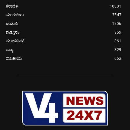
ಕರಾವಳಿ
10001
ಮಂಗಳೂರು
3547
ಉಡುಪಿ
1906
ಪುತ್ತೂರು
969
ಮೂಡಬಿದರೆ
861
ರಾಜ್ಯ
829
ರಾಜಕೀಯ
662