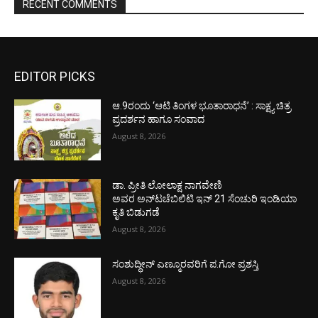
RECENT COMMENTS
EDITOR PICKS
ಆ.9ರಂದು ‘ಆಟಿ ತಿಂಗಳ ಭೂತಾರಾಧನೆ’ : ಸಾಕ್ಷ್ಯ ಚಿತ್ರ
ಪ್ರದರ್ಶನ ಹಾಗೂ ಸಂವಾದ
August 8, 2026
ಡಾ. ಪ್ರೀತಿ ಲೋಲಾಕ್ಷ ನಾಗವೇಣಿ
ಅವರ ಅನ್‌ಟಚೆಬಿಲಿಟಿ ಇನ್ 21 ಸೆಂಚುರಿ ಇಂಡಿಯಾ
ಕೃತಿ ಬಿಡುಗಡೆ
August 8, 2026
ಸಂಶುದ್ಧೀನ್ ಎಣ್ಮೂರವರಿಗೆ ಪ.ಗೋ ಪ್ರಶಸ್ತಿ
August 8, 2026