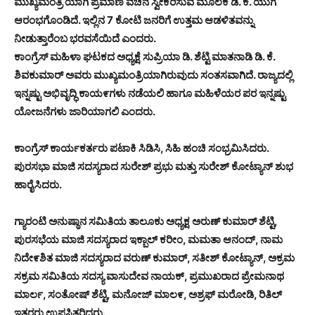
ಮುಖ್ಯಮಂತ್ರಿ ಯಾಗಿ ಪ್ರಮಾಣ ವಚನ ಸ್ವೀಕರಿಸುವ ಮೂಲಕ ಡಿ. ಕೆ. ಯುಗ
ಆರಂಭಗೊಂಡಿದೆ. ಇಲ್ಲಿನ 7 ಕೋಟಿ ಜನರಿಗೆ ಉತ್ತಮ ಆಡಳಿತವನ್ನು
ನೀಡುತ್ತಾರೆಂಬ ಭರವಸೆಯಿದೆ ಎಂದರು.
ಕಾಂಗ್ರೆಸ್ ಮಹಿಳಾ ಘಟಕದ ಅಧ್ಯಕ್ಷೆ ಸುಪ್ರಿಯಾ ಡಿ. ಶೆಟ್ಟಿ ಮಾತನಾಡಿ ಡಿ. ಕೆ.
ಶಿವಕುಮಾರ್ ಅವರು ಮುಖ್ಯಮಂತ್ರಿಯಾಗಿರುವುದು ಸಂತಸವಾಗಿದೆ. ರಾಜ್ಯದಲ್ಲಿ
ಇನ್ನಷ್ಟು ಅಭಿವೃದ್ಧಿ ಕಾಯ೯ಗಳು ನಡೆಯಲಿ ಹಾಗೂ ಮಹಿಳೆಯರ ಪರ ಇನ್ನಷ್ಟು
ಯೋಜನೆಗಳು ಜಾರಿಯಾಗಲಿ ಎಂದರು.
ಕಾಂಗ್ರೆಸ್ ಕಾರ್ಯಕರ್ತರು ಪಟಾಕಿ ಸಿಡಿಸಿ, ಸಿಹಿ ಹಂಚಿ ಸಂಭ್ರಮಿಸಿದರು.
ಪುರಸಭಾ ಮಾಜಿ ಸದಸ್ಯರಾದ ಸುರೇಶ್ ಪ್ರಭು ಮತ್ತು ಸುರೇಶ್ ಕೋಟ್ಯಾನ್ ಶುಭ
ಹಾರೈಸಿದರು.
ಗ್ಯಾರಂಟಿ ಅನುಷ್ಠಾನ ಸಮಿತಿಯ ತಾಲೂಕು ಅಧ್ಯಕ್ಷ ಅರುಣ್ ಕುಮಾರ್ ಶೆಟ್ಟಿ,
ಪುರಸಭೆಯ ಮಾಜಿ ಸದಸ್ಯರಾದ ಇಕ್ಬಾಲ್ ಕರೀಂ, ಮಮತಾ ಆನಂದ್, ನಾಮ
ನಿದೇ೯ಶಿತ ಮಾಜಿ ಸದಸ್ಯರಾದ ವರುಣ್ ಕುಮಾರ್, ಸತೀಶ್ ಕೋಟ್ಯಾನ್, ಅಕ್ರಮ
ಸಕ್ರಮ ಸಮಿತಿಯ ಸದಸ್ಯ ವಾಸುದೇವ ನಾಯಕ್, ಪ್ರಮುಖರಾದ ಪ್ರೇಮನಾಥ
ಮಾರ್ಲ, ಸಂತೋಷ್ ಶೆಟ್ಟಿ, ಮನೋಜ್ ಮಾಲ೯, ಅಶ್ರಫ್ ಮರೋಡಿ, ರಿತಿಲ್
ಇತರರು ಉಪಸ್ಥಿತರಿದ್ದರು.