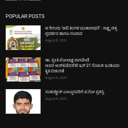
POPULAR POSTS
ಆ.9ರಂದು ‘ಆಟಿ ತಿಂಗಳ ಭೂತಾರಾಧನೆ’ : ಸಾಕ್ಷ್ಯ ಚಿತ್ರ
ಪ್ರದರ್ಶನ ಹಾಗೂ ಸಂವಾದ
August 8, 2026
ಡಾ. ಪ್ರೀತಿ ಲೋಲಾಕ್ಷ ನಾಗವೇಣಿ
ಅವರ ಅನ್‌ಟಚೆಬಿಲಿಟಿ ಇನ್ 21 ಸೆಂಚುರಿ ಇಂಡಿಯಾ
ಕೃತಿ ಬಿಡುಗಡೆ
August 8, 2026
ಸಂಶುದ್ಧೀನ್ ಎಣ್ಮೂರವರಿಗೆ ಪ.ಗೋ ಪ್ರಶಸ್ತಿ
August 8, 2026