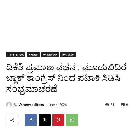
Fresh News
ಕರಾವಳಿ
ಮೂಡಬಿದರೆ
ರಾಜಕೀಯ
ಡಿಕೆಶಿ ಪ್ರಮಾಣ ವಚನ : ಮೂಡುಬಿದಿರೆ
ಬ್ಲಾಕ್ ಕಾಂಗ್ರೆಸ್ ನಿಂದ ಪಟಾಕಿ ಸಿಡಿಸಿ
ಸಂಭ್ರಮಾಚರಣೆ
By
V4newseditors
June 4, 2026
51
0