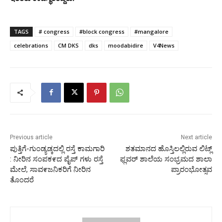
TAGS
# congress
#block congress
#mangalore
celebrations
CM DKS
dks
moodabidire
V4News
Previous article
Next article
ಪುತ್ತಿಗೆ-ಗುಂಡ್ಯಡ್ಕದಲ್ಲಿ ರಸ್ತೆ ಕಾಮಗಾರಿ
ಶತಮಾನದ ಹೊಸ್ತಿಲಲ್ಲಿರುವ ಲಿಟ್ಲ್
: ನೀರಿನ ಸಂಪಕ೯ದ ಪೈಪ್ ಗಳು ರಸ್ತೆ
ಫ್ಲವರ್ ಶಾಲೆಯ ಸಂಭ್ರಮದ ಶಾಲಾ
ಮೇಲೆ, ಸಾವ೯ಜನಿಕರಿಗೆ ನೀರಿನ
ಪ್ರಾರಂಭೋತ್ಸವ
ತೊಂದರೆ