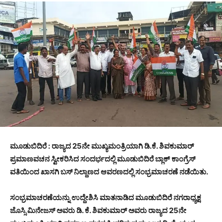
ಮೂಡುಬಿದಿರೆ : ರಾಜ್ಯದ 25ನೇ ಮುಖ್ಯಮಂತ್ರಿಯಾಗಿ ಡಿ.ಕೆ. ಶಿವಕುಮಾರ್
ಪ್ರಮಾಣವಚನ ಸ್ವೀಕರಿಸಿದ ಸಂದರ್ಭದಲ್ಲಿ ಮೂಡುಬಿದಿರೆ ಬ್ಲಾಕ್ ಕಾಂಗ್ರೆಸ್
ವತಿಯಿಂದ ಖಾಸಗಿ ಬಸ್ ನಿಲ್ದಾಣದ ಆವರಣದಲ್ಲಿ ಸಂಭ್ರಮಾಚರಣೆ ನಡೆಯಿತು.
ಸಂಭ್ರಮಾಚರಣೆಯನ್ನು ಉದ್ದೇಶಿಸಿ ಮಾತನಾಡಿದ ಮೂಡುಬಿದಿರೆ ನಗರಾಧ್ಯಕ್ಷ
ಜೊಸ್ಸಿ ಮಿನೇಜಸ್ ಅವರು ಡಿ. ಕೆ. ಶಿವಕುಮಾರ್ ಅವರು ರಾಜ್ಯದ 25ನೇ