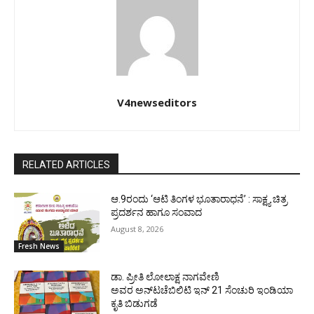
V4newseditors
RELATED ARTICLES
ಆ.9ರಂದು ‘ಆಟಿ ತಿಂಗಳ ಭೂತಾರಾಧನೆ’ : ಸಾಕ್ಷ್ಯ ಚಿತ್ರ
ಪ್ರದರ್ಶನ ಹಾಗೂ ಸಂವಾದ
August 8, 2026
Fresh News
ಡಾ. ಪ್ರೀತಿ ಲೋಲಾಕ್ಷ ನಾಗವೇಣಿ
ಅವರ ಅನ್‌ಟಚೆಬಿಲಿಟಿ ಇನ್ 21 ಸೆಂಚುರಿ ಇಂಡಿಯಾ
ಕೃತಿ ಬಿಡುಗಡೆ