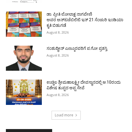
ಡಾ. ಪ್ರೀತಿ ಲೋಲಾಕ್ಷ ನಾಗವೇಣಿ
ಅವರ ಅನ್‌ಟಚೆಬಿಲಿಟಿ ಇನ್ 21 ಸೆಂಚುರಿ ಇಂಡಿಯಾ
ಕೃತಿ ಬಿಡುಗಡೆ
August 8, 2026
ಸಂಶುದ್ಧೀನ್ ಎಣ್ಮೂರವರಿಗೆ ಪ.ಗೋ ಪ್ರಶಸ್ತಿ
August 8, 2026
ಉಚ್ಚಿಲ ಶ್ರೀಮಹಾಲಕ್ಷ್ಮೀ ದೇವಸ್ಥಾನದಲ್ಲಿ ಆ.10ರಂದು
ವಿಶೇಷ ತುಪ್ಪದ ಅಪ್ಪ ಸೇವೆ
August 8, 2026
Load more