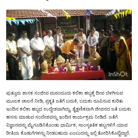
ಪುತ್ತೂರು ಶಾಸಕ ಸಂಜೀವ ಮಠಂದೂರು ಕಲಿಕಾ ಹಬ್ಬಕ್ಕೆ ದೀಪ ಬೆಳಗಿಸುವ
ಮೂಲಕ ಚಾಲನೆ ನೀಡಿ, ಪ್ರಕೃತಿ ಜತೆಗೆ ಬದುಕಿ, ಬದುಕು ರೂಪಿಸುವ ಕುರಿತು
ಇಂದಿನ ಕಲಿಕಾ ಹಬ್ಬದ ಉದ್ದೇಶವಾಗಿದ್ದು, ಶೈಕ್ಷಣಿಕವಾಗಿ ಜೀವನದ ಜತೆ ಬದುಕು
ಹಸನು ಮಾಡುವ ಸಂದೇಶವನ್ನು ಇಂದಿನ ಕಾರ್ಯಕ್ರಮ ನೀಡಿದೆ. ಜತೆಗೆ
ವಿಜ್ಞಾನವನ್ನು ಮೈಗೂಡಿಸಿಕೊಂಡು ಧಾರ್ಮಿಕ, ಸಾಂಸ್ಕøತಿಕ ಹಬ್ಬಗಳಿಗೆ ಯಾವ
ರೀತಿಯ ಕೊಡುಗೆಗಳನ್ನು ನೀಡಬಹುದು ಎಂಬುದನ್ನು ಇಲ್ಲಿ ತೋರಿಸಿಕೊಟ್ಟಿದ್ದಾರೆ.