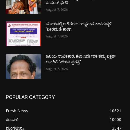
ಕುಮಾರ್ ಭೇಟಿ
August 7, 2026
ಬೋಳದಲ್ಲಿ ಆ.9ರಂದು ಯಕ್ಷಗಾನ ತಾಳಮದ್ದಳೆ
‘ವೀರಮಣಿ ಕಾಳಗ’
August 7, 2026
ಹಿರಿಯ ನಾಟಕಕಾರ, ಕಲಾ ನಿರ್ದೇಶಕ ತಮ್ಮ ಲಕ್ಷಣ್
ಅವರಿಗೆ “ತೌಳವ ಪ್ರಶಸ್ತಿ”
August 7, 2026
POPULAR CATEGORY
Fresh News
10621
ಕರಾವಳಿ
10000
ಮಂಗಳೂರು
3547