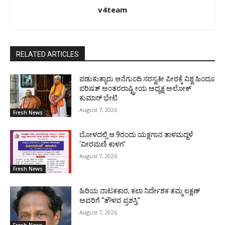
v4team
RELATED ARTICLES
ಪಡುಕುತ್ಯಾರು ಆನೆಗುಂದಿ ಸರಸ್ವತೀ ಪೀಠಕ್ಕೆ ವಿಶ್ವ ಹಿಂದೂ
ಪರಿಷತ್ ಅಂತರರಾಷ್ಟ್ರೀಯ ಅಧ್ಯಕ್ಷ ಅಲೋಕ್
ಕುಮಾರ್ ಭೇಟಿ
August 7, 2026
Fresh News
ಬೋಳದಲ್ಲಿ ಆ.9ರಂದು ಯಕ್ಷಗಾನ ತಾಳಮದ್ದಳೆ
‘ವೀರಮಣಿ ಕಾಳಗ’
August 7, 2026
Fresh News
ಹಿರಿಯ ನಾಟಕಕಾರ, ಕಲಾ ನಿರ್ದೇಶಕ ತಮ್ಮ ಲಕ್ಷಣ್
ಅವರಿಗೆ “ತೌಳವ ಪ್ರಶಸ್ತಿ”
August 7, 2026
Fresh News