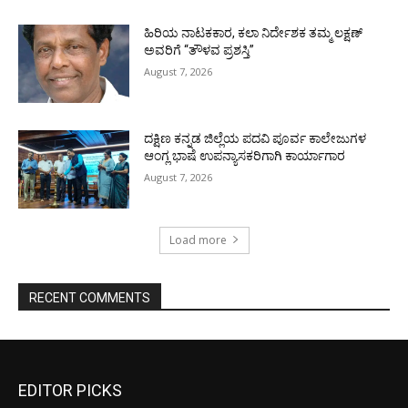
ಹಿರಿಯ ನಾಟಕಕಾರ, ಕಲಾ ನಿರ್ದೇಶಕ ತಮ್ಮ ಲಕ್ಷಣ್
ಅವರಿಗೆ “ತೌಳವ ಪ್ರಶಸ್ತಿ”
August 7, 2026
ದಕ್ಷಿಣ ಕನ್ನಡ ಜಿಲ್ಲೆಯ ಪದವಿ ಪೂರ್ವ ಕಾಲೇಜುಗಳ
ಆಂಗ್ಲ ಭಾಷೆ ಉಪನ್ಯಾಸಕರಿಗಾಗಿ ಕಾರ್ಯಾಗಾರ
August 7, 2026
Load more
RECENT COMMENTS
EDITOR PICKS