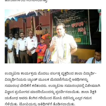
ಉದ್ಘಾಟನಾ ಕಾರ್ಯಕ್ರಮ ಮೊದಲು ಪರ್ಲಡ್ಕ ವೃತ್ತದಿಂದ ಶಾಲಾ ವಿದ್ಯಾರ್ಥಿ-
ವಿದ್ಯಾರ್ಥಿನಿಯರು ಬ್ಯಾಂಡ್ ಮೂಲಕ ಮೆರವಣಿಗೆಯಲ್ಲಿ ಅತಿಥಿಗಳನ್ನು
ಸಮಾರಂಭ ವೇದಿಕೆಗೆ ಕರೆತಂದರು. ಉದ್ಘಾಟನಾ ಸಮಾರಂಭದಲ್ಲಿ ವಿಶೇಷವಾಗಿ
ವಿಜ್ಞಾನ ಪ್ರಯೋಗದ ಮಾದರಿಯೊಂದನ್ನು ಪ್ರದರ್ಶಿಸಲಾಯಿತು. ಶಾಲಾ ಶಿಕ್ಷಕಿ
ಯಶೋಧ ಅವರು ತೆಂಗಿನ ಗರಿಯಿಂದ ಟೋಪಿ ರಚಿಸಿದ್ದು ಎಲ್ಲರ ಗಮನ
ಸೆಳೆಯಿತು. ಟೋಪಿಯನ್ನು ಅತಿಥಿಗಳಿಗೆ ತೊಡಿಸಲಾಯಿತು.