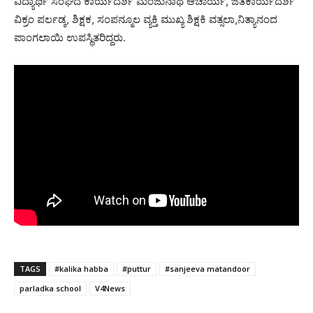
ವಿದ್ಯಾರ್ಥಿ ಸಂಘದ ಕಾರ್ಯದರ್ಶಿ ಮಂಜುನಾಥ ಆಚಾರ್ಯ, ಜತೆಕಾರ್ಯದರ್ಶಿ
ವಿಕ್ರಂ ಪರ್ಲಡ್ಕ, ಶಿಕ್ಷಕ, ಸಂಪನ್ಮೂಲ ವ್ಯಕ್ತಿ ಮುಖ್ಯ ಶಿಕ್ಷಕಿ ವತ್ಸಲಾ,ನಿತ್ಯಾನಂದ
ಪಾಂಗಲಾಯಿ ಉಪಸ್ಥಿತರಿದ್ದರು.
TAGS
#kalika habba
#puttur
#sanjeeva matandoor
parladka school
V4News