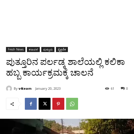
Fresh News
ಕರಾವಳಿ
ಪುತ್ತೂರು
ಶೈಕ್ಷಣಿಕ
ಪುತ್ತೂರಿನ ಪರ್ಲಡ್ಕ ಶಾಲೆಯಲ್ಲಿ ಕಲಿಕಾ
ಹಬ್ಬ ಕಾರ್ಯಕ್ರಮಕ್ಕೆ ಚಾಲನೆ
By
v4team
January 20, 2023
61
0