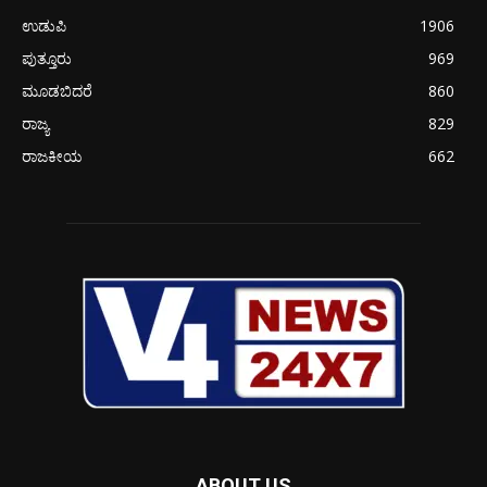
ಉಡುಪಿ
1906
ಪುತ್ತೂರು
969
ಮೂಡಬಿದರೆ
860
ರಾಜ್ಯ
829
ರಾಜಕೀಯ
662
ABOUT US