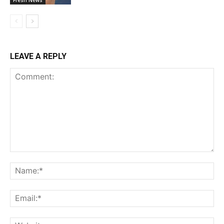
LEAVE A REPLY
Comment:
Na
Ema
Web