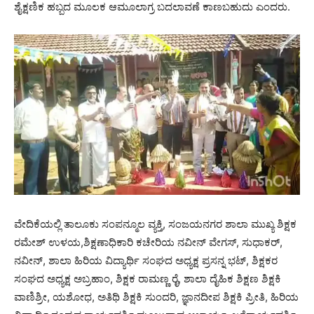
ಶೈಕ್ಷಣಿಕ ಹಬ್ಬದ ಮೂಲಕ ಆಮೂಲಾಗ್ರ ಬದಲಾವಣೆ ಕಾಣಬಹುದು ಎಂದರು.
ವೇದಿಕೆಯಲ್ಲಿ ತಾಲೂಕು ಸಂಪನ್ಮೂಲ ವ್ಯಕ್ತಿ, ಸಂಜಯನಗರ ಶಾಲಾ ಮುಖ್ಯ ಶಿಕ್ಷಕ
ರಮೇಶ್ ಉಳಯ,ಶಿಕ್ಷಣಾಧಿಕಾರಿ ಕಚೇರಿಯ ನವೀನ್ ವೇಗಸ್, ಸುಧಾಕರ್,
ನವೀನ್, ಶಾಲಾ ಹಿರಿಯ ವಿದ್ಯಾರ್ಥಿ ಸಂಘದ ಅಧ್ಯಕ್ಷ ಪ್ರಸನ್ನ ಭಟ್, ಶಿಕ್ಷಕರ
ಸಂಘದ ಅಧ್ಯಕ್ಷ ಅಬ್ರಹಾಂ, ಶಿಕ್ಷಕ ರಾಮಣ್ಣ ರೈ, ಶಾಲಾ ದೈಹಿಕ ಶಿಕ್ಷಣ ಶಿಕ್ಷಕಿ
ವಾಣಿಶ್ರೀ, ಯಶೋಧ, ಅತಿಥಿ ಶಿಕ್ಷಕಿ ಸುಂದರಿ, ಜ್ಞಾನದೀಪ ಶಿಕ್ಷಕಿ ಪ್ರೀತಿ, ಹಿರಿಯ