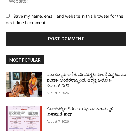
Save my name, email, and website in this browser for the
next time I comment.
MOST POPULAR
ಪಡುಕುತ್ಯಾರು ಆನೆಗುಂದಿ ಸರಸ್ವತೀ ಪೀಠಕ್ಕೆ ವಿಶ್ವ ಹಿಂದೂ
ಪರಿಷತ್ ಅಂತರರಾಷ್ಟ್ರೀಯ ಅಧ್ಯಕ್ಷ ಅಲೋಕ್
ಕುಮಾರ್ ಭೇಟಿ
August 7, 2026
ಬೋಳದಲ್ಲಿ ಆ.9ರಂದು ಯಕ್ಷಗಾನ ತಾಳಮದ್ದಳೆ
‘ವೀರಮಣಿ ಕಾಳಗ’
August 7, 2026