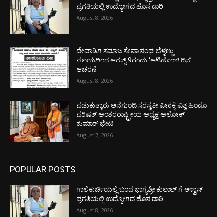
ಪ್ರಗತಿಯಲ್ಲಿ ಉದ್ಯೋಗದ ಹೊಸ ದಾರಿ
August 8, 2026
ದೇವಾಡಿಗ ಸಮಾಜ ಸೇವಾ ಸಂಘ ಬೆಳ್ಳಣ್ಣು
ವಲಯದಿಂದ ಆಗಸ್ಟ್ 9ರಂದು ‘ಆಟಿಡೊಂಜಿ ದಿನ’
ಆಚರಣೆ
August 8, 2026
ಪಡುಕುತ್ಯಾರು ಆನೆಗುಂದಿ ಸರಸ್ವತೀ ಪೀಠಕ್ಕೆ ವಿಶ್ವ ಹಿಂದೂ
ಪರಿಷತ್ ಅಂತರರಾಷ್ಟ್ರೀಯ ಅಧ್ಯಕ್ಷ ಅಲೋಕ್
ಕುಮಾರ್ ಭೇಟಿ
August 7, 2026
POPULAR POSTS
ಗಾಲಿಕುರ್ಚಿಯಲ್ಲಿ ಬಂದ ಭಾಗ್ಯಶ್ರೀ ಕುಲಾಲ್ ಗೆ ಆಳ್ವಾಸ್
ಪ್ರಗತಿಯಲ್ಲಿ ಉದ್ಯೋಗದ ಹೊಸ ದಾರಿ
August 8, 2026