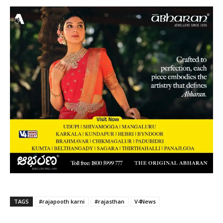
TAGS
#rajapooth karni
#rajasthan
V4News