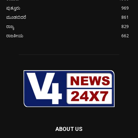
ಪುತ್ತೂರು
969
ಮೂಡಬಿದರೆ
861
ರಾಜ್ಯ
829
ರಾಜಕೀಯ
662
ABOUT US