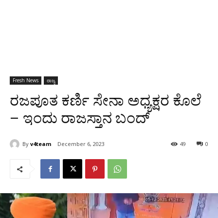
Fresh News
ರಾಜ್ಯ
ರಜಪೂತ ಕರ್ಣಿ ಸೇನಾ ಅಧ್ಯಕ್ಷರ ಕೊಲೆ
– ಇಂದು ರಾಜಸ್ತಾನ ಬಂದ್
By
v4team
December 6, 2023
49
0