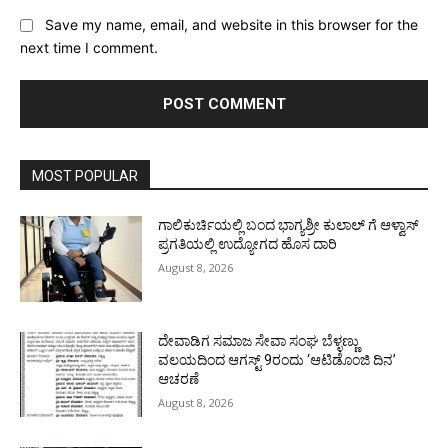
Save my name, email, and website in this browser for the
next time I comment.
MOST POPULAR
ಗಾಲಿಕುರ್ಚಿಯಲ್ಲಿ ಬಂದ ಭಾಗ್ಯಶ್ರೀ ಕುಲಾಲ್ ಗೆ ಆಳ್ವಾಸ್
ಪ್ರಗತಿಯಲ್ಲಿ ಉದ್ಯೋಗದ ಹೊಸ ದಾರಿ
August 8, 2026
ದೇವಾಡಿಗ ಸಮಾಜ ಸೇವಾ ಸಂಘ ಬೆಳ್ಳಣ್ಣು
ವಲಯದಿಂದ ಆಗಸ್ಟ್ 9ರಂದು ‘ಆಟಿಡೊಂಜಿ ದಿನ’
ಆಚರಣೆ
August 8, 2026