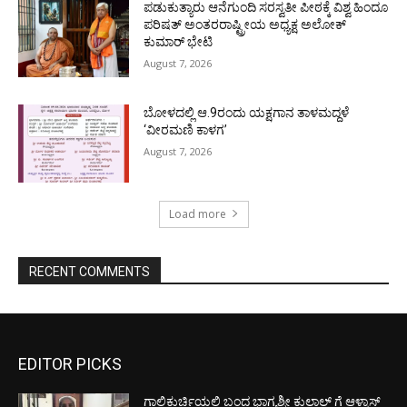
ಪಡುಕುತ್ಯಾರು ಆನೆಗುಂದಿ ಸರಸ್ವತೀ ಪೀಠಕ್ಕೆ ವಿಶ್ವ ಹಿಂದೂ
ಪರಿಷತ್ ಅಂತರರಾಷ್ಟ್ರೀಯ ಅಧ್ಯಕ್ಷ ಅಲೋಕ್
ಕುಮಾರ್ ಭೇಟಿ
August 7, 2026
ಬೋಳದಲ್ಲಿ ಆ.9ರಂದು ಯಕ್ಷಗಾನ ತಾಳಮದ್ದಳೆ
‘ವೀರಮಣಿ ಕಾಳಗ’
August 7, 2026
Load more
RECENT COMMENTS
EDITOR PICKS
ಗಾಲಿಕುರ್ಚಿಯಲ್ಲಿ ಬಂದ ಭಾಗ್ಯಶ್ರೀ ಕುಲಾಲ್ ಗೆ ಆಳ್ವಾಸ್