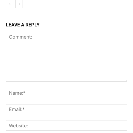
LEAVE A REPLY
Comment:
Na
Ema
Web