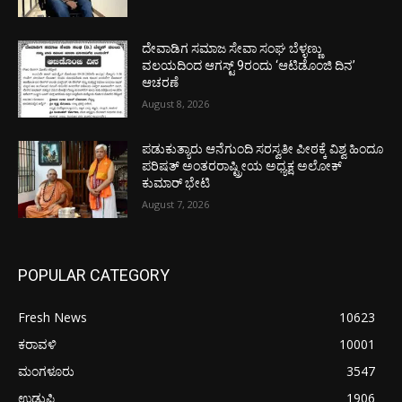
ದೇವಾಡಿಗ ಸಮಾಜ ಸೇವಾ ಸಂಘ ಬೆಳ್ಳಣ್ಣು
ವಲಯದಿಂದ ಆಗಸ್ಟ್ 9ರಂದು ‘ಆಟಿಡೊಂಜಿ ದಿನ’
ಆಚರಣೆ
August 8, 2026
ಪಡುಕುತ್ಯಾರು ಆನೆಗುಂದಿ ಸರಸ್ವತೀ ಪೀಠಕ್ಕೆ ವಿಶ್ವ ಹಿಂದೂ
ಪರಿಷತ್ ಅಂತರರಾಷ್ಟ್ರೀಯ ಅಧ್ಯಕ್ಷ ಅಲೋಕ್
ಕುಮಾರ್ ಭೇಟಿ
August 7, 2026
POPULAR CATEGORY
Fresh News
10623
ಕರಾವಳಿ
10001
ಮಂಗಳೂರು
3547
ಉಡುಪಿ
1906