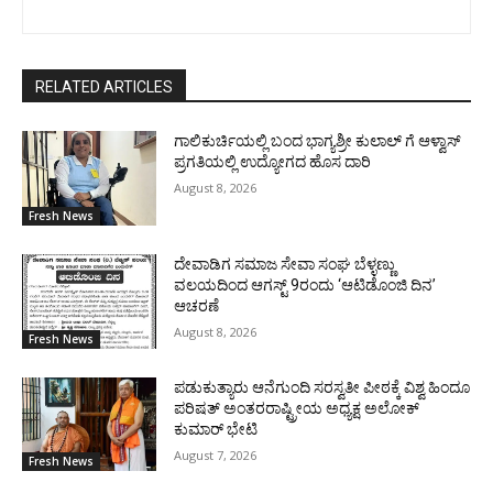
RELATED ARTICLES
ಗಾಲಿಕುರ್ಚಿಯಲ್ಲಿ ಬಂದ ಭಾಗ್ಯಶ್ರೀ ಕುಲಾಲ್ ಗೆ ಆಳ್ವಾಸ್
ಪ್ರಗತಿಯಲ್ಲಿ ಉದ್ಯೋಗದ ಹೊಸ ದಾರಿ
August 8, 2026
Fresh News
ದೇವಾಡಿಗ ಸಮಾಜ ಸೇವಾ ಸಂಘ ಬೆಳ್ಳಣ್ಣು
ವಲಯದಿಂದ ಆಗಸ್ಟ್ 9ರಂದು ‘ಆಟಿಡೊಂಜಿ ದಿನ’
ಆಚರಣೆ
August 8, 2026
Fresh News
ಪಡುಕುತ್ಯಾರು ಆನೆಗುಂದಿ ಸರಸ್ವತೀ ಪೀಠಕ್ಕೆ ವಿಶ್ವ ಹಿಂದೂ
ಪರಿಷತ್ ಅಂತರರಾಷ್ಟ್ರೀಯ ಅಧ್ಯಕ್ಷ ಅಲೋಕ್
ಕುಮಾರ್ ಭೇಟಿ
August 7, 2026
Fresh News