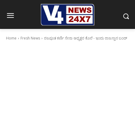
Home
Fresh News
ರಜಪೂತ ಕರ್ಣಿ ಸೇನಾ ಅಧ್ಯಕ್ಷರ ಕೊಲೆ - ಇಂದು ರಾಜಸ್ತಾನ ಬಂದ್