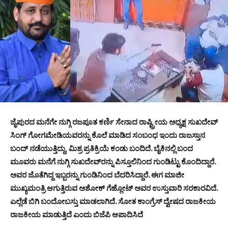
ಜೈಪುರದ ಮನೆಗೇ ನುಗ್ಗಿ ರಜಪೂತ ಕರ್ಣಿ ಸೇನಾದ ರಾಷ್ಟ್ರೀಯ ಅಧ್ಯಕ್ಷ ಸುಖದೇವ್
ಸಿಂಗ್ ಗೋಗಮೇಡಿಯವರನ್ನು ಕೊಲೆ ಮಾಡಿದ ಸಂಬಂಧ ಇಂದು ರಾಜಸ್ತಾನ
ಬಂದ್ ನಡೆಯುತ್ತಿದ್ದು, ಮಿಶ್ರ ಪ್ರತಿಕ್ರಿಯೆ ಕಂಡು ಬಂದಿದೆ. ಬೈಕಿನಲ್ಲಿ ಬಂದ
ಮೂವರು ಮನೆಗೆ ನುಗ್ಗಿ ಸುಖದೇವ್‍ರನ್ನು ಪಿಸ್ತೂಲಿನಿಂದ ಗುಂಡಿಟ್ಟು ಕೊಂದಿದ್ದಾರೆ.
ಅವರ ಜೊತೆಗಿದ್ದ ಇಬ್ಬರನ್ನು ಗುಂಡಿನಿಂದ ಬೆದರಿಸಿದ್ದಾರೆ. ಈಗ ಮಾಜೀ
ಮುಖ್ಯಮಂತ್ರಿ ಆಗುತ್ತಿರುವ ಅಶೋಕ್ ಗೆಹ್ಲೋಟ್ ಅವರ ಉಸ್ತುವಾರಿ ಸರಕಾರವಿದೆ.
ಎಲ್ಲೆಡೆ ಬಿಗಿ ಬಂದೋಬಸ್ತು ಮಾಡಲಾಗಿದೆ. ಸೋತ ಕಾಂಗ್ರೆಸ್ ದ್ವೇಷದ ರಾಜಕೀಯ
ರಾಜಕೀಯ ಮಾಡುತ್ತಿದೆ ಎಂದು ಬಿಜೆಪಿ ಆಪಾದಿಸಿದೆ