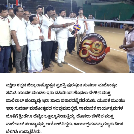
ದಕ್ಷಿಣ ಕನ್ನಡ ಜಿಲ್ಲಾ ರಾಜ್ಯೋತ್ಸವ ಪ್ರಶಸ್ತಿ ಪುರಸ್ಕøತ ಸುವರ್ಣ ಮಹೋತ್ಸವ
ಸಮಿತಿ ಯುವಕ ಮಂಡಲ ಇರಾ ವತಿಯಿಂದ ಹೊನಲು ಬೆಳಕಿನ ಮುಕ್ತ
ವಾಲಿಬಾಲ್ ಪಂದ್ಯಾವು ಇರಾ ಶಾಲಾ ವಠಾರದಲ್ಲಿ ನಡೆಯಿತು. ಯುವಕ ಮಂಡಲ
ಇರಾ ಸುವರ್ಣ ಮಹೋತ್ಸವದ ಸಂಭ್ರಮದಲ್ಲಿದೆ. ಸಾಮಾಜಿಕ ಕಾರ್ಯಕ್ರಮಗಳ
ಜೊತೆಗೆ ಕ್ರೀಡೆಗೂ ಹೆಚ್ಚಿನ ಒತ್ತನ್ನೂ ನೀಡುತ್ತಿದ್ದು, ಹೊನಲು ಬೆಳಕಿನ ಮುಕ್ತ
ವಾಲಿಬಾಲ್ ಪಂದ್ಯಾವನ್ನು ಆಯೋಜಿಸಿದ್ದರು. ಕಾರ್ಯಕ್ರಮವನ್ನು ಗಣ್ಯರು ದೀಪ
ಬೆಳಗಿಸಿ ಉದ್ಘಾಟಿಸಿರು.