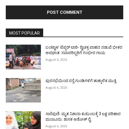
MOST POPULAR
ಬಂಟ್ವಾಳ: ಟಿಪ್ಪರ್ ಲಾರಿ- ದ್ವಿಚಕ್ರ ವಾಹನ ನಡುವೆ ಭೀಕರ
ಅಪಘಾತ :ಸವಾರರಿಬ್ಬರಿಗೆ ಗಂಭೀರ ಗಾಯ
August 6, 2026
ಪುರಸಭೆಯಿಂದ ರಸ್ತೆ ಗುಂಡಿಗಳಿಗೆ ತಾತ್ಕಾಲಿಕ ಮುಕ್ತಿ
August 6, 2026
ಸಾರೆಪುಣಿ: ಮೃತ ನಿಶಾನಾ ಕುಟುಂಬಕ್ಕೆ 3 ಲಕ್ಷ ಪರಿಹಾರ
ಮಂಜೂರು: ಶಾಸಕ ಅಶೋಕ್ ರೈ
August 6, 2026