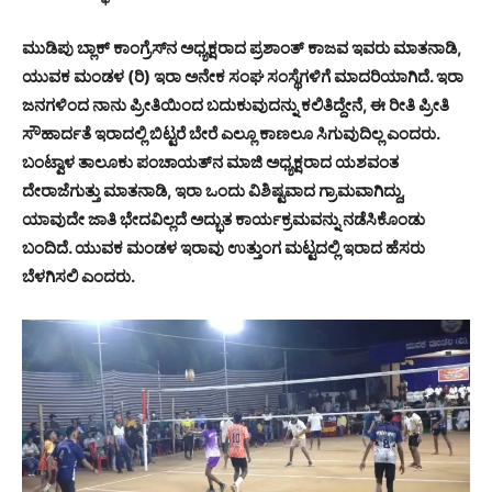
ಮುಡಿಪು ಬ್ಲಾಕ್ ಕಾಂಗ್ರೆಸ್‍ನ ಅಧ್ಯಕ್ಷರಾದ ಪ್ರಶಾಂತ್ ಕಾಜವ ಇವರು ಮಾತನಾಡಿ,
ಯುವಕ ಮಂಡಳ (ರಿ) ಇರಾ ಅನೇಕ ಸಂಘ ಸಂಸ್ಥೆಗಳಿಗೆ ಮಾದರಿಯಾಗಿದೆ. ಇರಾ
ಜನಗಳಿಂದ ನಾನು ಪ್ರೀತಿಯಿಂದ ಬದುಕುವುದನ್ನು ಕಲಿತಿದ್ದೇನೆ, ಈ ರೀತಿ ಪ್ರೀತಿ
ಸೌಹಾರ್ದತೆ ಇರಾದಲ್ಲಿ ಬಿಟ್ಟರೆ ಬೇರೆ ಎಲ್ಲೂ ಕಾಣಲೂ ಸಿಗುವುದಿಲ್ಲ ಎಂದರು.
ಬಂಟ್ವಾಳ ತಾಲೂಕು ಪಂಚಾಯತ್‍ನ ಮಾಜಿ ಅಧ್ಯಕ್ಷರಾದ ಯಶವಂತ
ದೇರಾಜೆಗುತ್ತು ಮಾತನಾಡಿ, ಇರಾ ಒಂದು ವಿಶಿಷ್ಟವಾದ ಗ್ರಾಮವಾಗಿದ್ದು,
ಯಾವುದೇ ಜಾತಿ ಭೇದವಿಲ್ಲದೆ ಅದ್ಭುತ ಕಾರ್ಯಕ್ರಮವನ್ನು ನಡೆಸಿಕೊಂಡು
ಬಂದಿದೆ. ಯುವಕ ಮಂಡಳ ಇರಾವು ಉತ್ತುಂಗ ಮಟ್ಟದಲ್ಲಿ ಇರಾದ ಹೆಸರು
ಬೆಳಗಿಸಲಿ ಎಂದರು.