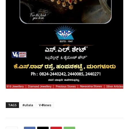
TAGS
#ullala
V4News