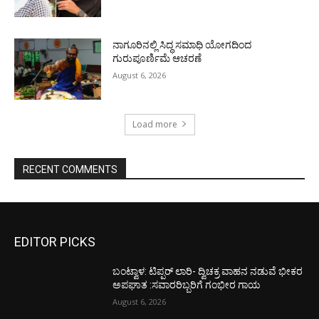
ನಾಗೂರಿನಲ್ಲಿ ಸಿದ್ಧ ಸಮಾಧಿ ಯೋಗದಿಂದ
ಗುರುಪೂರ್ಣಿಮೆ ಆಚರಣೆ
August 6, 2026
Load more
RECENT COMMENTS
EDITOR PICKS
ಬಂಟ್ವಾಳ: ಟಿಪ್ಪರ್ ಲಾರಿ- ದ್ವಿಚಕ್ರ ವಾಹನ ನಡುವೆ ಭೀಕರ
ಅಪಘಾತ :ಸವಾರರಿಬ್ಬರಿಗೆ ಗಂಭೀರ ಗಾಯ
August 6, 2026