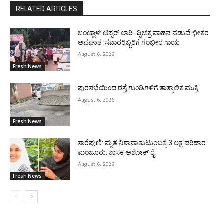
RELATED ARTICLES
ಬಂಟ್ವಾಳ: ಟಿಪ್ಪರ್ ಲಾರಿ- ದ್ವಿಚಕ್ರ ವಾಹನ ನಡುವೆ ಭೀಕರ
ಅಪಘಾತ :ಸವಾರರಿಬ್ಬರಿಗೆ ಗಂಭೀರ ಗಾಯ
August 6, 2026
Fresh News
ಪುರಸಭೆಯಿಂದ ರಸ್ತೆ ಗುಂಡಿಗಳಿಗೆ ತಾತ್ಕಾಲಿಕ ಮುಕ್ತಿ
August 6, 2026
Fresh News
ಸಾರೆಪುಣಿ: ಮೃತ ನಿಶಾನಾ ಕುಟುಂಬಕ್ಕೆ 3 ಲಕ್ಷ ಪರಿಹಾರ
ಮಂಜೂರು: ಶಾಸಕ ಅಶೋಕ್ ರೈ
August 6, 2026
Fresh News