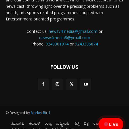
news cast, throwing light over the pressing problems such as
health, art, sports related programmes coupled with
Entertainment oriented programmes.
Contact us:
newsv4media@gmail.com
or
newsv4media8@gmail.com
Phone:
9243301874
or
9243306874
FOLLOW US
© Designed by
Market Bird
ಮುಖಪುಟ
ಕರಾವಳಿ
ರಾಜ್ಯ
ರಾಷ್ಟ್ರೀಯ
ಗಲ್ಫ್
ವಿಶ್ವ
ರಾಜಕೀಯ
ಕ್ರೀಡೆ
LIVE