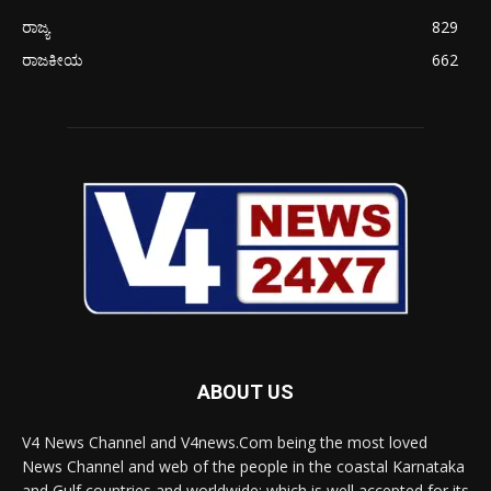
ರಾಜ್ಯ
829
ರಾಜಕೀಯ
662
ABOUT US
V4 News Channel and V4news.Com being the most loved
News Channel and web of the people in the coastal Karnataka
and Gulf countries and worldwide; which is well accepted for its