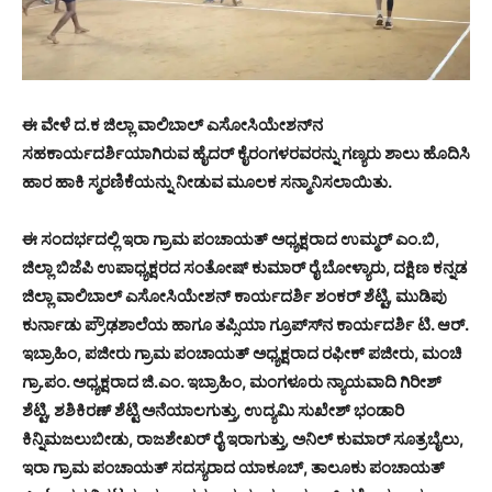
ಈ ವೇಳೆ ದ.ಕ ಜಿಲ್ಲಾ ವಾಲಿಬಾಲ್ ಎಸೋಸಿಯೇಶನ್‍ನ
ಸಹಕಾರ್ಯದರ್ಶಿಯಾಗಿರುವ ಹೈದರ್ ಕೈರಂಗಳರವರನ್ನು ಗಣ್ಯರು ಶಾಲು ಹೊದಿಸಿ
ಹಾರ ಹಾಕಿ ಸ್ಮರಣಿಕೆಯನ್ನು ನೀಡುವ ಮೂಲಕ ಸನ್ಮಾನಿಸಲಾಯಿತು.
ಈ ಸಂದರ್ಭದಲ್ಲಿ ಇರಾ ಗ್ರಾಮ ಪಂಚಾಯತ್ ಅಧ್ಯಕ್ಷರಾದ ಉಮ್ಮರ್ ಎಂ.ಬಿ,
ಜಿಲ್ಲಾ ಬಿಜೆಪಿ ಉಪಾಧ್ಯಕ್ಷರದ ಸಂತೋಷ್ ಕುಮಾರ್ ರೈ ಬೋಳ್ಯಾರು, ದಕ್ಷಿಣ ಕನ್ನಡ
ಜಿಲ್ಲಾ ವಾಲಿಬಾಲ್ ಎಸೋಸಿಯೇಶನ್ ಕಾರ್ಯದರ್ಶಿ ಶಂಕರ್ ಶೆಟ್ಟಿ, ಮುಡಿಪು
ಕುರ್ನಾಡು ಪ್ರೌಢಶಾಲೆಯ ಹಾಗೂ ತಪ್ಸಿಯಾ ಗ್ರೂಪ್ಸ್‍ನ ಕಾರ್ಯದರ್ಶಿ ಟಿ. ಆರ್.
ಇಬ್ರಾಹಿಂ, ಪಜೀರು ಗ್ರಾಮ ಪಂಚಾಯತ್ ಅಧ್ಯಕ್ಷರಾದ ರಫೀಕ್ ಪಜೀರು, ಮಂಚಿ
ಗ್ರಾ.ಪಂ. ಅಧ್ಯಕ್ಷರಾದ ಜಿ.ಎಂ. ಇಬ್ರಾಹಿಂ, ಮಂಗಳೂರು ನ್ಯಾಯವಾದಿ ಗಿರೀಶ್
ಶೆಟ್ಟಿ, ಶಶಿಕಿರಣ್ ಶೆಟ್ಟಿ ಅನೆಯಾಲಗುತ್ತು, ಉದ್ಯಮಿ ಸುಖೇಶ್ ಭಂಡಾರಿ
ಕಿನ್ನಿಮಜಲುಬೀಡು, ರಾಜಶೇಖರ್ ರೈ ಇರಾಗುತ್ತು, ಅನಿಲ್ ಕುಮಾರ್ ಸೂತ್ರಬೈಲು,
ಇರಾ ಗ್ರಾಮ ಪಂಚಾಯತ್ ಸದಸ್ಯರಾದ ಯಾಕೂಬ್, ತಾಲೂಕು ಪಂಚಾಯತ್