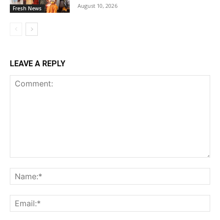
August 10, 2026
Fresh News
LEAVE A REPLY
Comment:
Na
Ema