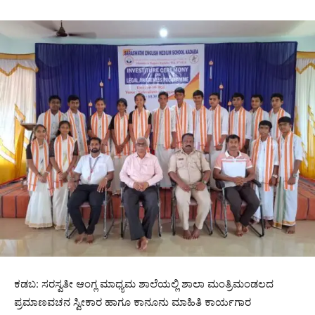
ಕಡಬ: ಸರಸ್ವತೀ ಆಂಗ್ಲ ಮಾಧ್ಯಮ ಶಾಲೆಯಲ್ಲಿ ಶಾಲಾ ಮಂತ್ರಿಮಂಡಲದ
ಪ್ರಮಾಣವಚನ ಸ್ವೀಕಾರ ಹಾಗೂ ಕಾನೂನು ಮಾಹಿತಿ ಕಾರ್ಯಗಾರ