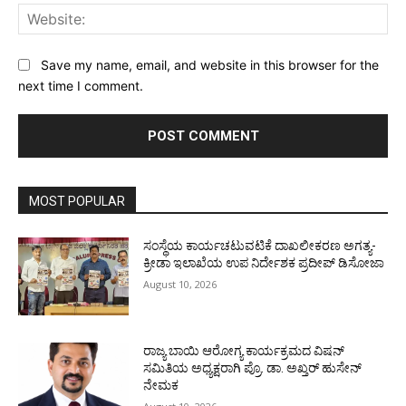
Web
Save my name, email, and website in this browser for the
next time I comment.
MOST POPULAR
ಸಂಸ್ಥೆಯ ಕಾರ್ಯಚಟುವಟಿಕೆ ದಾಖಲೀಕರಣ ಅಗತ್ಯ-
ಕ್ರೀಡಾ ಇಲಾಖೆಯ ಉಪ ನಿರ್ದೇಶಕ ಪ್ರದೀಪ್ ಡಿಸೋಜಾ
August 10, 2026
ರಾಜ್ಯ ಬಾಯಿ ಆರೋಗ್ಯ ಕಾರ್ಯಕ್ರಮದ ವಿಷನ್
ಸಮಿತಿಯ ಅಧ್ಯಕ್ಷರಾಗಿ ಪ್ರೊ. ಡಾ. ಅಖ್ತರ್ ಹುಸೇನ್
ನೇಮಕ