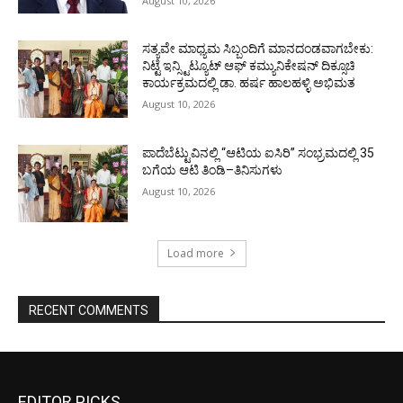
August 10, 2026
ಸತ್ಯವೇ ಮಾಧ್ಯಮ ಸಿಬ್ಬಂದಿಗೆ ಮಾನದಂಡವಾಗಬೇಕು:
ನಿಟ್ಟೆ ಇನ್ಸ್ಟಿಟ್ಯೂಟ್ ಆಫ್ ಕಮ್ಯುನಿಕೇಷನ್ ದಿಕ್ಸೂಚಿ
ಕಾರ್ಯಕ್ರಮದಲ್ಲಿ ಡಾ. ಹರ್ಷ ಹಾಲಹಳ್ಳಿ ಅಭಿಮತ
August 10, 2026
ಪಾದೆಬೆಟ್ಟುವಿನಲ್ಲಿ “ಆಟಿಯ ಐಸಿರಿ’’ ಸಂಭ್ರಮದಲ್ಲಿ 35
ಬಗೆಯ ಆಟಿ ತಿಂಡಿ–ತಿನಿಸುಗಳು
August 10, 2026
Load more
RECENT COMMENTS
EDITOR PICKS