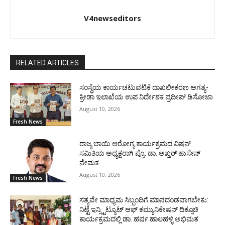
V4newseditors
RELATED ARTICLES
ಸಂಸ್ಥೆಯ ಕಾರ್ಯಚಟುವಟಿಕೆ ದಾಖಲೀಕರಣ ಅಗತ್ಯ-
ಕ್ರೀಡಾ ಇಲಾಖೆಯ ಉಪ ನಿರ್ದೇಶಕ ಪ್ರದೀಪ್ ಡಿಸೋಜಾ
August 10, 2026
Fresh News
ರಾಜ್ಯ ಬಾಯಿ ಆರೋಗ್ಯ ಕಾರ್ಯಕ್ರಮದ ವಿಷನ್
ಸಮಿತಿಯ ಅಧ್ಯಕ್ಷರಾಗಿ ಪ್ರೊ. ಡಾ. ಅಖ್ತರ್ ಹುಸೇನ್
ನೇಮಕ
August 10, 2026
Fresh News
ಸತ್ಯವೇ ಮಾಧ್ಯಮ ಸಿಬ್ಬಂದಿಗೆ ಮಾನದಂಡವಾಗಬೇಕು:
ನಿಟ್ಟೆ ಇನ್ಸ್ಟಿಟ್ಯೂಟ್ ಆಫ್ ಕಮ್ಯುನಿಕೇಷನ್ ದಿಕ್ಸೂಚಿ
ಕಾರ್ಯಕ್ರಮದಲ್ಲಿ ಡಾ. ಹರ್ಷ ಹಾಲಹಳ್ಳಿ ಅಭಿಮತ