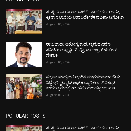
ಸಂಸ್ಥೆಯ ಕಾರ್ಯಚಟುವಟಿಕೆ ದಾಖಲೀಕರಣ ಅಗತ್ಯ-
ಕ್ರೀಡಾ ಇಲಾಖೆಯ ಉಪ ನಿರ್ದೇಶಕ ಪ್ರದೀಪ್ ಡಿಸೋಜಾ
August 10, 2026
ರಾಜ್ಯ ಬಾಯಿ ಆರೋಗ್ಯ ಕಾರ್ಯಕ್ರಮದ ವಿಷನ್
ಸಮಿತಿಯ ಅಧ್ಯಕ್ಷರಾಗಿ ಪ್ರೊ. ಡಾ. ಅಖ್ತರ್ ಹುಸೇನ್
ನೇಮಕ
August 10, 2026
ಸತ್ಯವೇ ಮಾಧ್ಯಮ ಸಿಬ್ಬಂದಿಗೆ ಮಾನದಂಡವಾಗಬೇಕು:
ನಿಟ್ಟೆ ಇನ್ಸ್ಟಿಟ್ಯೂಟ್ ಆಫ್ ಕಮ್ಯುನಿಕೇಷನ್ ದಿಕ್ಸೂಚಿ
ಕಾರ್ಯಕ್ರಮದಲ್ಲಿ ಡಾ. ಹರ್ಷ ಹಾಲಹಳ್ಳಿ ಅಭಿಮತ
August 10, 2026
POPULAR POSTS
ಸಂಸ್ಥೆಯ ಕಾರ್ಯಚಟುವಟಿಕೆ ದಾಖಲೀಕರಣ ಅಗತ್ಯ-