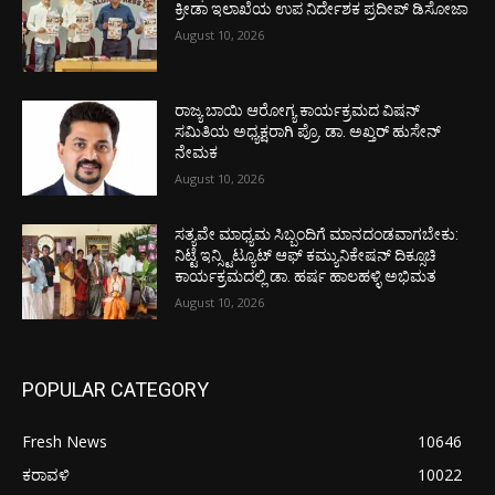
ಕ್ರೀಡಾ ಇಲಾಖೆಯ ಉಪ ನಿರ್ದೇಶಕ ಪ್ರದೀಪ್ ಡಿಸೋಜಾ
August 10, 2026
ರಾಜ್ಯ ಬಾಯಿ ಆರೋಗ್ಯ ಕಾರ್ಯಕ್ರಮದ ವಿಷನ್
ಸಮಿತಿಯ ಅಧ್ಯಕ್ಷರಾಗಿ ಪ್ರೊ. ಡಾ. ಅಖ್ತರ್ ಹುಸೇನ್
ನೇಮಕ
August 10, 2026
ಸತ್ಯವೇ ಮಾಧ್ಯಮ ಸಿಬ್ಬಂದಿಗೆ ಮಾನದಂಡವಾಗಬೇಕು:
ನಿಟ್ಟೆ ಇನ್ಸ್ಟಿಟ್ಯೂಟ್ ಆಫ್ ಕಮ್ಯುನಿಕೇಷನ್ ದಿಕ್ಸೂಚಿ
ಕಾರ್ಯಕ್ರಮದಲ್ಲಿ ಡಾ. ಹರ್ಷ ಹಾಲಹಳ್ಳಿ ಅಭಿಮತ
August 10, 2026
POPULAR CATEGORY
Fresh News
10646
ಕರಾವಳಿ
10022