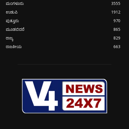
ಮಂಗಳೂರು
3555
ಉಡುಪಿ
1912
ಪುತ್ತೂರು
970
ಮೂಡಬಿದರೆ
865
ರಾಜ್ಯ
829
ರಾಜಕೀಯ
663