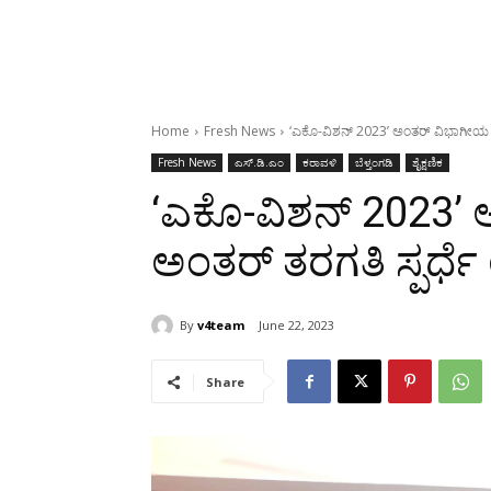
Home
Fresh News
‘ಎಕೊ-ವಿಶನ್ 2023’ ಅಂತರ್ ವಿಭಾಗೀಯ ಹ
Fresh News
ಎಸ್‌.ಡಿ.ಎಂ
ಕರಾವಳಿ
ಬೆಳ್ತಂಗಡಿ
ಶೈಕ್ಷಣಿಕ
‘ಎಕೊ-ವಿಶನ್ 2023’
ಅಂತರ್ ತರಗತಿ ಸ್ಪರ್ಧೆ
By
v4team
June 22, 2023
Share