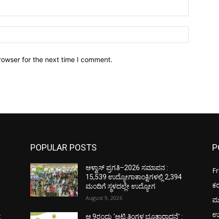
Email:*
Website:
rowser for the next time I comment.
POPULAR POSTS
P
ಆಳ್ವಾಸ್ ಪ್ರಗತಿ–2026 ಸಮಾಪನ :
F
4
15,539 ಉದ್ಯೋಗಾಕಾಂಕ್ಷಿಗಳಲ್ಲಿ 2,394
ಕ
ಮಂದಿಗೆ ಸ್ಥಳದಲ್ಲೇ ಉದ್ಯೋಗ
August 9, 2026
ಮ
ಉ
:
ಆ.9ರಂದು ‘ಆಟಿ ತಿಂಗಳ ಭೂತಾರಾಧನೆ’ :