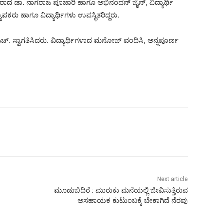
ಯಾಪಕರಾದ ಡಾ. ನಾಗರಾಜ ಪೂಜಾರಿ ಹಾಗೂ ಅಭಿನಂದನ್ ಜೈನ್, ವಿದ್ಯಾರ್ಥಿ
ಪಕರು ಹಾಗೂ ವಿದ್ಯಾರ್ಥಿಗಳು ಉಪಸ್ಥಿತರಿದ್ದರು.
. ಸ್ವಾಗತಿಸಿದರು. ವಿದ್ಯಾರ್ಥಿಗಳಾದ ಮನೋಜ್ ವಂದಿಸಿ, ಅನ್ನಪೂರ್ಣ
Next article
ಮೂಡುಬಿದಿರೆ : ಮುರುಕು ಮನೆಯಲ್ಲಿ ಜೀವಿಸುತ್ತಿರುವ
ಅಸಹಾಯಕ ಕುಟುಂಬಕ್ಕೆ ಬೇಕಾಗಿದೆ ನೆರವು