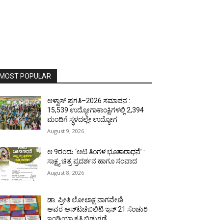
MOST POPULAR
ಆಳ್ವಾಸ್ ಪ್ರಗತಿ–2026 ಸಮಾಪನ :
15,539 ಉದ್ಯೋಗಾಕಾಂಕ್ಷಿಗಳಲ್ಲಿ 2,394
ಮಂದಿಗೆ ಸ್ಥಳದಲ್ಲೇ ಉದ್ಯೋಗ
August 9, 2026
ಆ.9ರಂದು ‘ಆಟಿ ತಿಂಗಳ ಭೂತಾರಾಧನೆ’ :
ಸಾಕ್ಷ್ಯ ಚಿತ್ರ ಪ್ರದರ್ಶನ ಹಾಗೂ ಸಂವಾದ
August 8, 2026
ಡಾ. ಪ್ರೀತಿ ಲೋಲಾಕ್ಷ ನಾಗವೇಣಿ
ಅವರ ಅನ್‌ಟಚೆಬಿಲಿಟಿ ಇನ್ 21 ಸೆಂಚುರಿ
ಇಂಡಿಯಾ ಕೃತಿ ಬಿಡುಗಡೆ