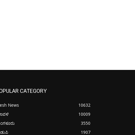
OPULAR CATEGORY
resh News
10632
ರಾವಳಿ
10009
ಂಗಳೂರು
3550
ಡುಪಿ
1907