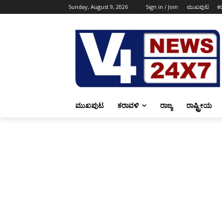
Sunday, August 9, 2026
Sign in / Join
ಮುಖಪುಟ
ಕ
ಮುಖಪುಟ
ಕರಾವಳಿ
ರಾಜ್ಯ
ರಾಷ್ಟ್ರೀಯ