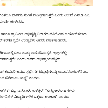
ಗಿಂತಲೂ ಭಾಗವಹಿಸುವಿಕೆ ಮುಖ್ಯವಾಗುತ್ತದೆ ಎಂದು ಉಜಿರೆ ಎಸ್.ಡಿ.ಎಂ.
ಣಮೂರ್ತಿ ಹೇಳಿದರು.
ಾಸ್ತ್ರ ಹಾಗೂ ಗ್ರಾಮೀಣ ಅಭಿವೃದ್ಧಿ ವಿಭಾಗದ ವತಿಯಿಂದ ಆಯೋಜಿಸಲಾದ
ರಗತಿ ಸ್ಪರ್ಧೆ ಉದ್ಘಾಟಿಸಿ ಅವರು ಮಾತನಾಡಿದರು.
ಶಿಸುವಲ್ಲಿ ಬಹು ಮುಖ್ಯ ಪಾತ್ರವಹಿಸುತ್ತವೆ. ಇವುಗಳಲ್ಲಿ
ಕೂಲವಾಗುತ್ತದೆ” ಎಂದು ಅವರು ಅಭಿಪ್ರಾಯಪಟ್ಟರು.
ಪ್ ಕುಮಾರಿ ಅವರು ಸ್ಪರ್ಧೆಗಳ ಟ್ರೋಫಿಗಳನ್ನು ಅನಾವರಣಗೊಳಿಸಿದರು.
ದರಿಂದ ಬೆಳೆಯಲು ಸಾಧ್ಯ” ಎಂದರು.
ಆಡಳಿತ) ಪ್ರೊ. ಎಸ್.ಎನ್. ಕಾಕತ್ಕರ್, “ನಮ್ಮ ಆಲೋಚನೆಗಳು
ಕೊ-ವಿಶನ್ ವಿದ್ಯಾರ್ಥಿಗಳಿಗೆ ಒಳ್ಳೆಯ ಅವಕಾಶ” ಎಂದರು.