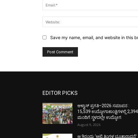
Save my name, email, and website in this b
EDITOR PICKS
ಆಳ್ವಾಸ್ ಪ್ರಗತಿ–2026 ಸಮಾಪನ :
15,539 ಉದ್ಯೋಗಾಕಾಂಕ್ಷಿಗಳಲ್ಲಿ 2,39
ಮಂದಿಗೆ ಸ್ಥಳದಲ್ಲೇ ಉದ್ಯೋಗ
August 9, 2026
ಆ.9ರಂದು ‘ಆಟಿ ತಿಂಗಳ ಭೂತಾರಾಧನೆ’ 