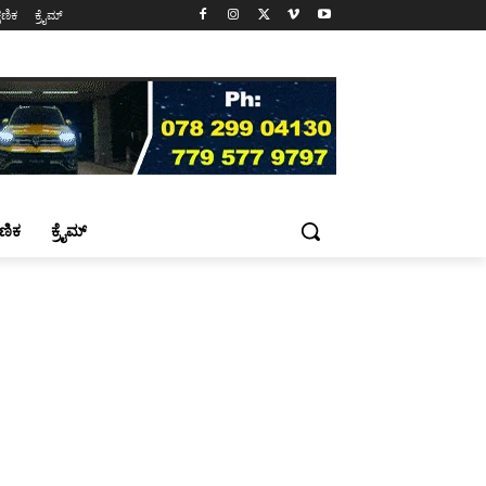
್ಷಣಿಕ
ಕ್ರೈಮ್
್ಷಣಿಕ
ಕ್ರೈಮ್