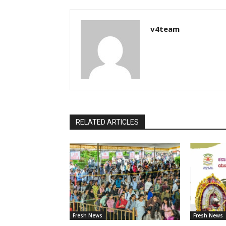
v4team
RELATED ARTICLES
Fresh News
Fresh News