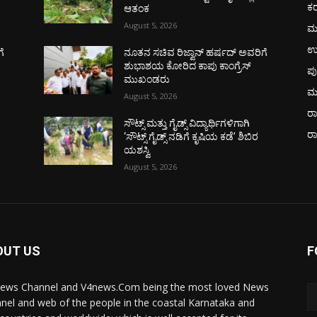
ಕ
ಆತಂಕ
August 5, 2026
ಮ
ಉ
ೆ
ನೂತನ ಸಚಿವ ರಿಜ್ವಾನ್ ಹರ್ಷದ್ ಅವರಿಗೆ
ಶುಭಾಶಯ ಕೋರಿದ ಕಾಪು ಕಾಂಗ್ರೆಸ್
ಪು
ಮುಖಂಡರು
ಮ
August 5, 2026
ರಾ
ಸೌಟ್ಸ್ ಮತ್ತು ಗೈಡ್ಸ್ ವಿದ್ಯಾರ್ಥಿಗಳಿಗಾಗಿ
ರ
‘ಸೌಟ್ಸ್ ಗೈಡ್ಸ್ ನಡಿಗೆ ಕೃಷಿಯ ಕಡೆ’ ಶಿಬಿರ
ಯಶಸ್ವಿ
August 5, 2026
OUT US
F
ews Channel and V4news.Com being the most loved News
nel and web of the people in the coastal Karnataka and