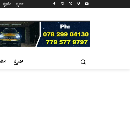
ಶೈಕ್ಷಣಿಕ
ಕ್ರೈಮ್
್ಷಣಿಕ
ಕ್ರೈಮ್