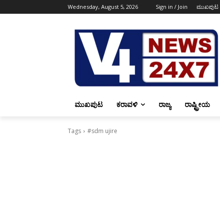
Wednesday, August 5, 2026
Sign in / Join
ಮುಖಪುಟ
ಮುಖಪುಟ
ಕರಾವಳಿ
ರಾಜ್ಯ
ರಾಷ್ಟ್ರೀಯ
Tags
#sdm ujire