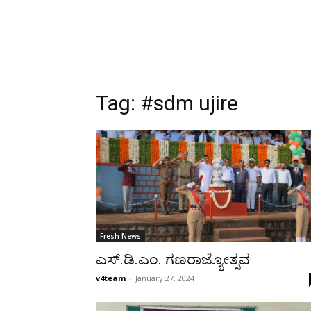
Tag:
#sdm ujire
Fresh News
ಎಸ್.ಡಿ.ಎಂ. ಗಣರಾಜ್ಯೋತ್ಸವ
v4team
-
January 27, 2024