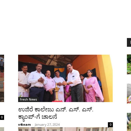
Fresh News
ಉಜಿರೆ ಕಾಲೇಜು ಎನ್. ಎಸ್. ಎಸ್.
ಕ್ಯಾಂಪ್-ಗೆ ಚಾಲನೆ
0
v4team
-
January 27, 2024
0