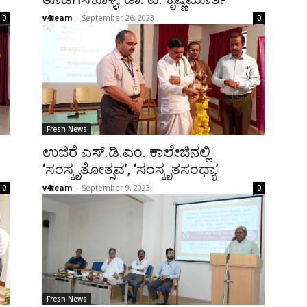
v4team
-
September 26, 2023
0
0
Fresh News
ಉಜಿರೆ ಎಸ್.ಡಿ.ಎಂ. ಕಾಲೇಜಿನಲ್ಲಿ
‘ಸಂಸ್ಕೃತೋತ್ಸವ’, ‘ಸಂಸ್ಕೃತಸಂಧ್ಯಾ’
v4team
-
September 9, 2023
0
0
Fresh News