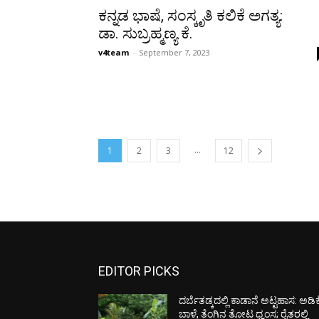
ಕನ್ನಡ ಭಾಷೆ, ಸಂಸ್ಕೃತಿ ಕಲಿಕೆ ಅಗತ್ಯ:
ಡಾ. ಸುಬ್ರಹ್ಮಣ್ಯ ಕೆ.
v4team
-
September 7, 2023
...
1
2
3
12
EDITOR PICKS
ದರ್ಬೆತಡ್ಕದಲ್ಲಿ ಕಾಡಾನೆ ಅಟ್ಟಹಾಸ: ಅಡಿಕ
ಬಾಳೆ, ತೆಂಗಿನ ತೋಟ ಧ್ವಂಸ; ರೈತರಲ್ಲಿ