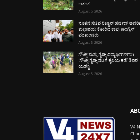
ಆತಂಕ
August 5, 2026
ನೂತನ ಸಚಿವ ರಿಜ್ವಾನ್ ಹರ್ಷದ್ ಅವರಿಗ
ಶುಭಾಶಯ ಕೋರಿದ ಕಾಪು ಕಾಂಗ್ರೆಸ್
ಮುಖಂಡರು
August 5, 2026
ಸೌಟ್ಸ್ ಮತ್ತು ಗೈಡ್ಸ್ ವಿದ್ಯಾರ್ಥಿಗಳಿಗಾಗಿ
‘ಸೌಟ್ಸ್ ಗೈಡ್ಸ್ ನಡಿಗೆ ಕೃಷಿಯ ಕಡೆ’ ಶಿಬಿರ
ಯಶಸ್ವಿ
August 5, 2026
AB
V4 N
Chan