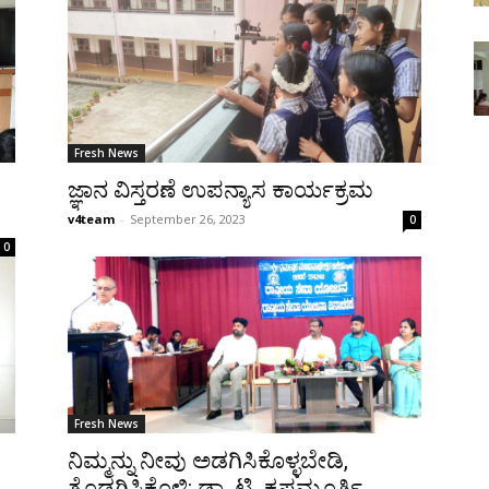
Fresh News
ಜ್ಞಾನ ವಿಸ್ತರಣೆ ಉಪನ್ಯಾಸ ಕಾರ್ಯಕ್ರಮ
v4team
-
September 26, 2023
0
0
Fresh News
ನಿಮ್ಮನ್ನು ನೀವು ಅಡಗಿಸಿಕೊಳ್ಳಬೇಡಿ,
ತೊಡಗಿಸಿಕೊಳ್ಳಿ: ಡಾ. ಟಿ. ಕೃಷ್ಣಮೂರ್ತಿ