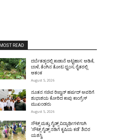
MOST READ
ದರ್ಬೆತಡ್ಕದಲ್ಲಿ ಕಾಡಾನೆ ಅಟ್ಟಹಾಸ: ಅಡಿಕೆ,
ಬಾಳೆ, ತೆಂಗಿನ ತೋಟ ಧ್ವಂಸ; ರೈತರಲ್ಲಿ
ಆತಂಕ
August 5, 2026
ನೂತನ ಸಚಿವ ರಿಜ್ವಾನ್ ಹರ್ಷದ್ ಅವರಿಗೆ
ಶುಭಾಶಯ ಕೋರಿದ ಕಾಪು ಕಾಂಗ್ರೆಸ್
ಮುಖಂಡರು
August 5, 2026
ಸೌಟ್ಸ್ ಮತ್ತು ಗೈಡ್ಸ್ ವಿದ್ಯಾರ್ಥಿಗಳಿಗಾಗಿ
‘ಸೌಟ್ಸ್ ಗೈಡ್ಸ್ ನಡಿಗೆ ಕೃಷಿಯ ಕಡೆ’ ಶಿಬಿರ
ಯಶಸ್ವಿ