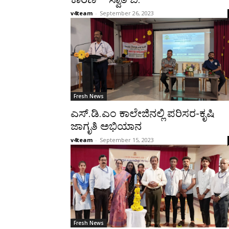
v4team
-
September 26, 2023
Fresh News
ಎಸ್.ಡಿ.ಎಂ ಕಾಲೇಜಿನಲ್ಲಿ ಪರಿಸರ-ಕೃಷಿ
ಜಾಗೃತಿ ಅಭಿಯಾನ
v4team
-
September 15, 2023
Fresh News