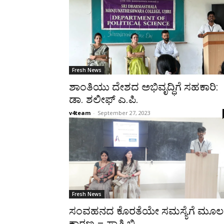
Fresh News
ಶಾಂತಿಯು ದೇಶದ ಅಭಿವೃದ್ಧಿಗೆ ಸಹಕಾರಿ:
ಡಾ. ಶಲೀಫ್ ಎ.ಪಿ.
v4team
-
September 27, 2023
Fresh News
ಸಂವಹನದ ಕೊರತೆಯೇ ಸಮಸ್ಯೆಗೆ ಮೂಲ
ಕಾರಣ – ಸ್ವಾತಿ ಬಿ.