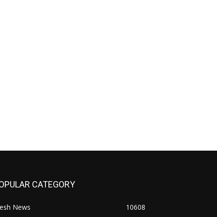
OPULAR CATEGORY
resh News
10608