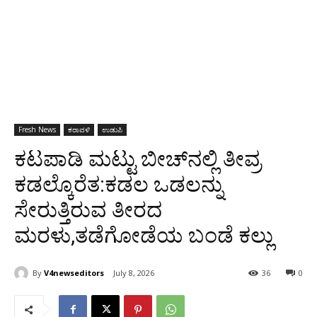
Fresh News
ಕರಾವಳಿ
ಉಡುಪಿ
ಕಟಪಾಡಿ ಮಟ್ಟು ಬೀಚ್‌ನಲ್ಲಿ ತೀವ್ರ
ಕಡಲ್ಕೊರೆತ:ಕಡಲ ಒಡಲನ್ನು
ಸೇರುತ್ತಿರುವ ತೀರದ
ಮರಳು,ತಡೆಗೋಡೆಯ ಬಂಡೆ ಕಲ್ಲು
By
V4newseditors
July 8, 2026
36
0