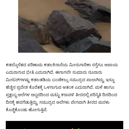
ಕಡಲ್ಕೊರೆತದ ಪರಿಣಾಮ ಕಡಲಕಿನಾರೆಯ ಮೀನುಗಾರಿಕಾ ರಸ್ತೆಗೂ ಅಪಾಯ
ಎದುರಾಗುವ ಭೀತಿ ಎದುರಾಗಿದೆ. ಈಗಾಗಲೇ ಸುಮಾರು ನೂರಾರು
ಮೀಟರ್‌ಗಳಷ್ಟು ಕಡಲತಡಿಯ ಬಂಡೆಕಲ್ಲು ಸಮುದ್ರದ ಪಾಲಾಗಿದ್ದು, ಇನ್ನೂ
ಹೆಚ್ಚಿನ ಪ್ರದೇಶ ಕೊರೆತಕ್ಕೆ ಒಳಗಾಗುವ ಆತಂಕ ಎದುರಾಗಿದೆ. ಮಳೆ ಹಾಗೂ
ಪ್ರಕ್ಷುಬ್ಧ ಅಲೆಗಳ ಅಬ್ಬರದಿಂದ ಮಟ್ಟು ಕರಾವಳಿ ತೀರದಲ್ಲಿ ಪರಿಸ್ಥಿತಿ ದಿನದಿಂದ
ದಿನಕ್ಕೆ ಹದಗೆಡುತ್ತಿದ್ದು, ಸಮುದ್ರದ ಅಲೆಗಳು ವೇಗವಾಗಿ ತೀರದ ಮರಳು
ಕೊಚ್ಚಿಕೊಂಡು ಹೋಗುತ್ತಿವೆ.