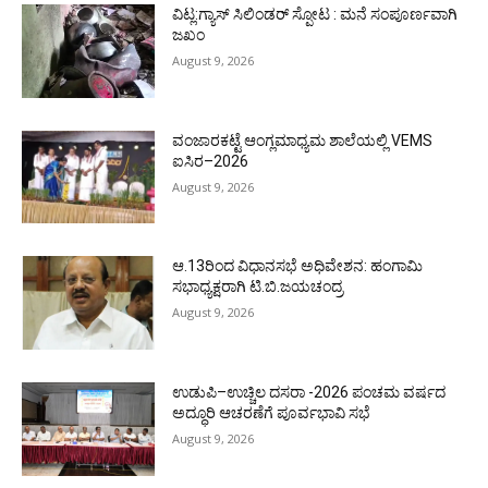
ವಿಟ್ಲ:ಗ್ಯಾಸ್ ಸಿಲಿಂಡರ್ ಸ್ಪೋಟ : ಮನೆ ಸಂಪೂರ್ಣವಾಗಿ
ಜಖಂ
August 9, 2026
ವಂಜಾರಕಟ್ಟೆ ಆಂಗ್ಲಮಾಧ್ಯಮ ಶಾಲೆಯಲ್ಲಿ VEMS
ಐಸಿರ–2026
August 9, 2026
ಆ.13ರಿಂದ ವಿಧಾನಸಭೆ ಅಧಿವೇಶನ: ಹಂಗಾಮಿ
ಸಭಾಧ್ಯಕ್ಷರಾಗಿ ಟಿ.ಬಿ.ಜಯಚಂದ್ರ
August 9, 2026
ಉಡುಪಿ–ಉಚ್ಚಿಲ ದಸರಾ -2026 ಪಂಚಮ ವರ್ಷದ
ಅದ್ಧೂರಿ ಆಚರಣೆಗೆ ಪೂರ್ವಭಾವಿ ಸಭೆ
August 9, 2026