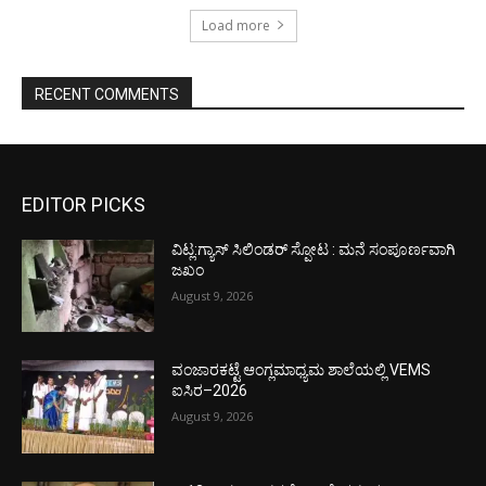
Load more
RECENT COMMENTS
EDITOR PICKS
ವಿಟ್ಲ:ಗ್ಯಾಸ್ ಸಿಲಿಂಡರ್ ಸ್ಪೋಟ : ಮನೆ ಸಂಪೂರ್ಣವಾಗಿ
ಜಖಂ
August 9, 2026
ವಂಜಾರಕಟ್ಟೆ ಆಂಗ್ಲಮಾಧ್ಯಮ ಶಾಲೆಯಲ್ಲಿ VEMS
ಐಸಿರ–2026
August 9, 2026