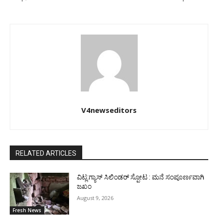
V4newseditors
RELATED ARTICLES
ವಿಟ್ಲ:ಗ್ಯಾಸ್ ಸಿಲಿಂಡರ್ ಸ್ಪೋಟ : ಮನೆ ಸಂಪೂರ್ಣವಾಗಿ
ಜಖಂ
August 9, 2026
Fresh News