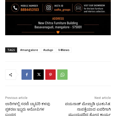
TAGS
#mangalore
#udupi
V4News
Previous article
Next article
ಲಾರಿಗಳಲ್ಲಿ ಸರಣಿ ಬ್ಯಾಟರಿ ಕಳವು
ವಯನಾಡ್ ಮೇಪ್ಪಾಡಿ ಭೂಕುಸಿತ:
ಪ್ರಕರಣ:ಇಬ್ಬರು ಆರೋಪಿಗಳ
ನಾಪತ್ತೆಯಾದ ಐವರಿಗಾಗಿ
ಬಂಧನ
ಮುಂದುವರಿದ ಶೋಧ ಕಾರ್ಯ