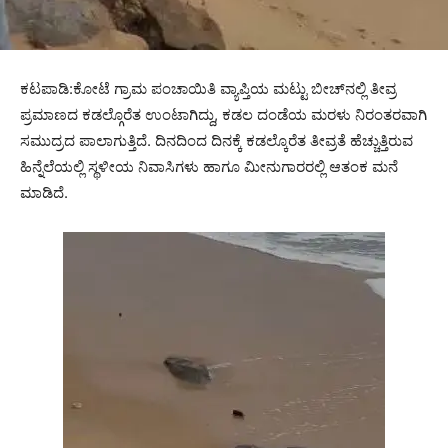
ಕಟಪಾಡಿ:ಕೋಟೆ ಗ್ರಾಮ ಪಂಚಾಯಿತಿ ವ್ಯಾಪ್ತಿಯ ಮಟ್ಟು ಬೀಚ್‌ನಲ್ಲಿ ತೀವ್ರ
ಪ್ರಮಾಣದ ಕಡಲ್ಗೊರೆತ ಉಂಟಾಗಿದ್ದು, ಕಡಲ ದಂಡೆಯ ಮರಳು ನಿರಂತರವಾಗಿ
ಸಮುದ್ರದ ಪಾಲಾಗುತ್ತಿದೆ. ದಿನದಿಂದ ದಿನಕ್ಕೆ ಕಡಲ್ಕೊರೆತ ತೀವ್ರತೆ ಹೆಚ್ಚುತ್ತಿರುವ
ಹಿನ್ನೆಲೆಯಲ್ಲಿ ಸ್ಥಳೀಯ ನಿವಾಸಿಗಳು ಹಾಗೂ ಮೀನುಗಾರರಲ್ಲಿ ಆತಂಕ ಮನೆ
ಮಾಡಿದೆ.