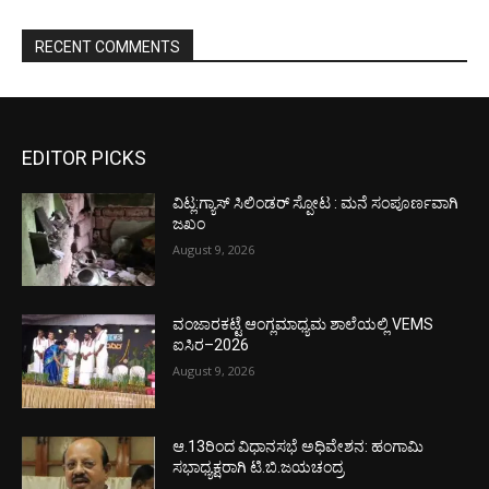
RECENT COMMENTS
EDITOR PICKS
ವಿಟ್ಲ:ಗ್ಯಾಸ್ ಸಿಲಿಂಡರ್ ಸ್ಪೋಟ : ಮನೆ ಸಂಪೂರ್ಣವಾಗಿ
ಜಖಂ
August 9, 2026
ವಂಜಾರಕಟ್ಟೆ ಆಂಗ್ಲಮಾಧ್ಯಮ ಶಾಲೆಯಲ್ಲಿ VEMS
ಐಸಿರ–2026
August 9, 2026
ಆ.13ರಿಂದ ವಿಧಾನಸಭೆ ಅಧಿವೇಶನ: ಹಂಗಾಮಿ
ಸಭಾಧ್ಯಕ್ಷರಾಗಿ ಟಿ.ಬಿ.ಜಯಚಂದ್ರ