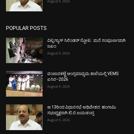
August 9, 2026
POPULAR POSTS
ವಿಟ್ಲ:ಗ್ಯಾಸ್ ಸಿಲಿಂಡರ್ ಸ್ಪೋಟ : ಮನೆ ಸಂಪೂರ್ಣವಾಗಿ
ಜಖಂ
August 9, 2026
ವಂಜಾರಕಟ್ಟೆ ಆಂಗ್ಲಮಾಧ್ಯಮ ಶಾಲೆಯಲ್ಲಿ VEMS
ಐಸಿರ–2026
August 9, 2026
ಆ.13ರಿಂದ ವಿಧಾನಸಭೆ ಅಧಿವೇಶನ: ಹಂಗಾಮಿ
ಸಭಾಧ್ಯಕ್ಷರಾಗಿ ಟಿ.ಬಿ.ಜಯಚಂದ್ರ
August 9, 2026