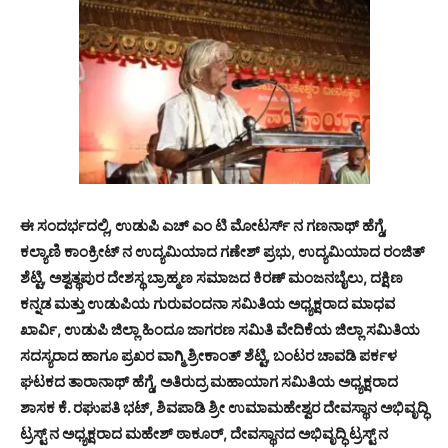
ಈ ಸಂದರ್ಭದಲ್ಲಿ, ಉಡುಪಿ ಎಚ್ ಎಂ ಟಿ ಮೋಟರ್ಸ್ ನ ಗಣನಾಥ್ ಹೆಗ್ಡೆ,
ಕಲ್ಯಾಣಿ ಕಾಂಕ್ರೀಟ್ ನ ಉದ್ಯಮಿಯಾದ ಗಣೇಶ್ ಪ್ರಭು, ಉದ್ಯಮಿಯಾದ ರಂಜಿತ್
ಶೆಟ್ಟಿ, ಅಶ್ವತ್ಥಪುರ ದೇಶಸ್ಥ ಬ್ರಾಹ್ಮಣ ಸಮಾಜದ ಕಿರಣ್ ಮಂಜನಬೈಲು, ದಕ್ಷಿಣ
ಕನ್ನಡ ಮತ್ತು ಉಡುಪಿಯ ಗುರುವಂದನಾ ಸಮಿತಿಯ ಅಧ್ಯಕ್ಷರಾದ ಮಾಧವ
ಖಾರ್ವಿ, ಉಡುಪಿ ಜಿಲ್ಲಾ ಹಿಂದೂ ಜಾಗರಣ ಸಮಿತಿ ವೇದಿಕೆಯ ಜಿಲ್ಲಾ ಸಮಿತಿಯ
ಸದಸ್ಯರಾದ ಹಾಗೂ ಪ್ರಖರ ವಾಗ್ಮಿ ಶ್ರೀಕಾಂತ್ ಶೆಟ್ಟಿ, ಬಂಟರ ಚಾವಡಿ ಪರ್ಕಳ
ಘಟಕದ ತಾರಾನಾಥ್ ಹೆಗ್ಡೆ, ಅತಿರುದ್ರ ಮಹಾಯಾಗ ಸಮಿತಿಯ ಅಧ್ಯಕ್ಷರಾದ
ಶಾಸಕ ಕೆ. ರಘುಪತಿ ಭಟ್, ಶಿವಪಾಡಿ ಶ್ರೀ ಉಮಾಮಹೇಶ್ವರ ದೇವಸ್ಥಾನ ಅಭಿವೃದ್ಧಿ
ಟ್ರಸ್ಟ್ ನ ಅಧ್ಯಕ್ಷರಾದ ಮಹೇಶ್ ಠಾಕೂರ್, ದೇವಸ್ಥಾನದ ಅಭಿವೃದ್ಧಿ ಟ್ರಸ್ಟ್ ನ