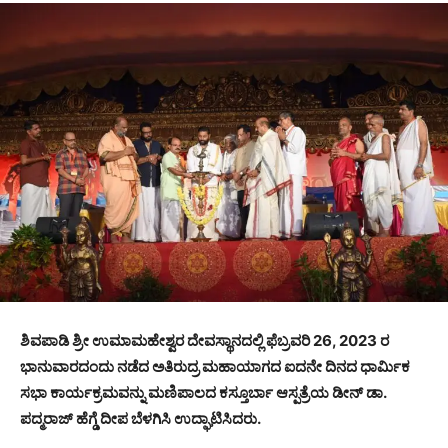
ಶಿವಪಾಡಿ ಶ್ರೀ ಉಮಾಮಹೇಶ್ವರ ದೇವಸ್ಥಾನದಲ್ಲಿ ಫೆಬ್ರವರಿ 26, 2023 ರ
ಭಾನುವಾರದಂದು ನಡೆದ ಅತಿರುದ್ರ ಮಹಾಯಾಗದ ಐದನೇ ದಿನದ ಧಾರ್ಮಿಕ
ಸಭಾ ಕಾರ್ಯಕ್ರಮವನ್ನು ಮಣಿಪಾಲದ ಕಸ್ತೂರ್ಬಾ ಆಸ್ಪತ್ರೆಯ ಡೀನ್ ಡಾ.
ಪದ್ಮರಾಜ್ ಹೆಗ್ಡೆ ದೀಪ ಬೆಳಗಿಸಿ ಉದ್ಘಾಟಿಸಿದರು.