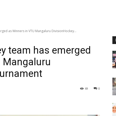
rged as Winners in VTU Mangaluru DivisionHockey...
ey team has emerged
U Mangaluru
ournament
69
0