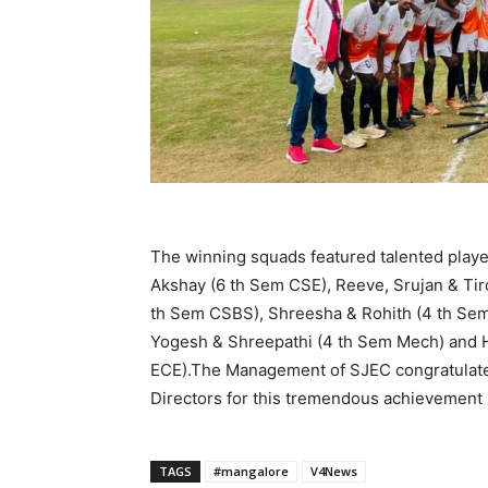
The winning squads featured talented play
Akshay (6 th Sem CSE), Reeve, Srujan & Tir
th Sem CSBS), Shreesha & Rohith (4 th Sem
Yogesh & Shreepathi (4 th Sem Mech) and
ECE).The Management of SJEC congratulates
Directors for this tremendous achievement i
TAGS
#mangalore
V4News