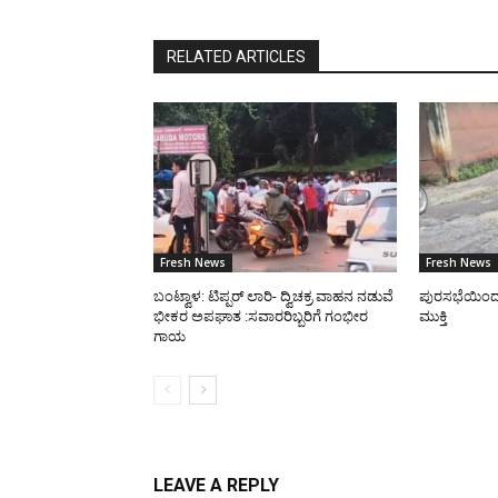
RELATED ARTICLES
Fresh News
Fresh News
ಬಂಟ್ವಾಳ: ಟಿಪ್ಪರ್ ಲಾರಿ- ದ್ವಿಚಕ್ರ ವಾಹನ ನಡುವೆ
ಪುರಸಭೆಯಿಂದ ರಸ
ಭೀಕರ ಅಪಘಾತ :ಸವಾರರಿಬ್ಬರಿಗೆ ಗಂಭೀರ
ಮುಕ್ತಿ
ಗಾಯ
LEAVE A REPLY