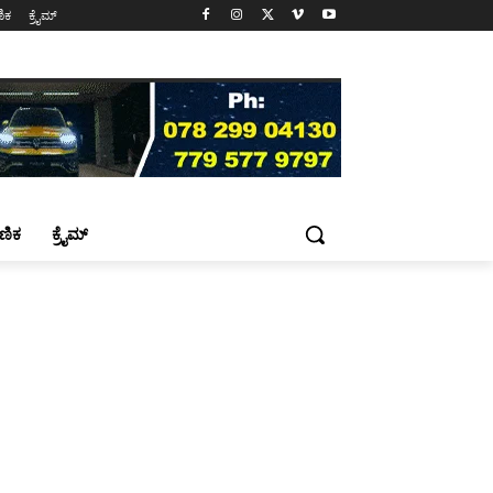
ಷಣಿಕ
ಕ್ರೈಮ್
್ಷಣಿಕ
ಕ್ರೈಮ್