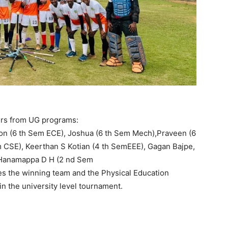
ers from UG programs:
on (6 th Sem ECE), ⁠Joshua (6 th Sem Mech),Praveen (6
 CSE), Keerthan S Kotian (4 th SemEEE), Gagan Bajpe,
 Hanamappa D H (2 nd Sem
 the winning team and the Physical Education
n the university level tournament.