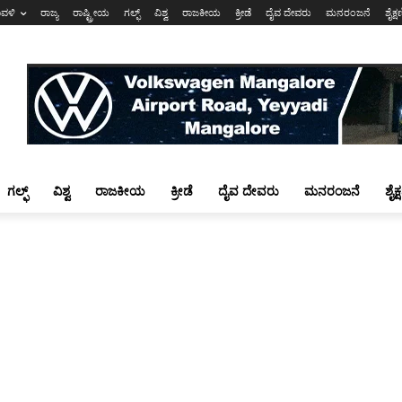
ಾವಳಿ
ರಾಜ್ಯ
ರಾಷ್ಟ್ರೀಯ
ಗಲ್ಫ್
ವಿಶ್ವ
ರಾಜಕೀಯ
ಕ್ರೀಡೆ
ದೈವ ದೇವರು
ಮನರಂಜನೆ
ಶೈಕ್
ಗಲ್ಫ್
ವಿಶ್ವ
ರಾಜಕೀಯ
ಕ್ರೀಡೆ
ದೈವ ದೇವರು
ಮನರಂಜನೆ
ಶೈಕ