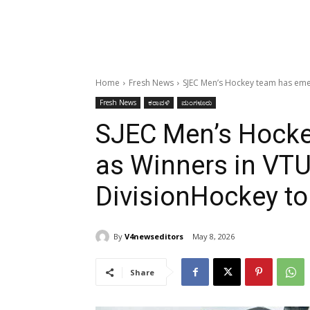
Home
Fresh News
SJEC Men’s Hockey team has eme
Fresh News
ಕರಾವಳಿ
ಮಂಗಳೂರು
SJEC Men’s Hock
as Winners in VT
DivisionHockey t
By
V4newseditors
May 8, 2026
Share