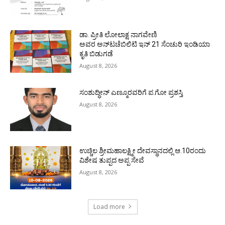
ಡಾ. ಪ್ರೀತಿ ಲೋಲಾಕ್ಷ ನಾಗವೇಣಿ
ಅವರ ಅನ್‌ಟಚೆಬಿಲಿಟಿ ಇನ್ 21 ಸೆಂಚುರಿ ಇಂಡಿಯಾ
ಕೃತಿ ಬಿಡುಗಡೆ
August 8, 2026
ಸಂಶುದ್ಧೀನ್ ಎಣ್ಮೂರವರಿಗೆ ಪ.ಗೋ ಪ್ರಶಸ್ತಿ
August 8, 2026
ಉಚ್ಚಿಲ ಶ್ರೀಮಹಾಲಕ್ಷ್ಮೀ ದೇವಸ್ಥಾನದಲ್ಲಿ ಆ.10ರಂದು
ವಿಶೇಷ ತುಪ್ಪದ ಅಪ್ಪ ಸೇವೆ
August 8, 2026
Load more