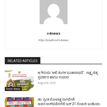
v4news
http://localhost/v4news
RELATED ARTICLES
ಆ.9ರಂದು ‘ಆಟಿ ತಿಂಗಳ ಭೂತಾರಾಧನೆ’ : ಸಾಕ್ಷ್ಯ ಚಿತ್ರ
ಪ್ರದರ್ಶನ ಹಾಗೂ ಸಂವಾದ
August 8, 2026
Fresh News
ಡಾ. ಪ್ರೀತಿ ಲೋಲಾಕ್ಷ ನಾಗವೇಣಿ
ಅವರ ಅನ್‌ಟಚೆಬಿಲಿಟಿ ಇನ್ 21 ಸೆಂಚುರಿ ಇಂಡಿಯಾ