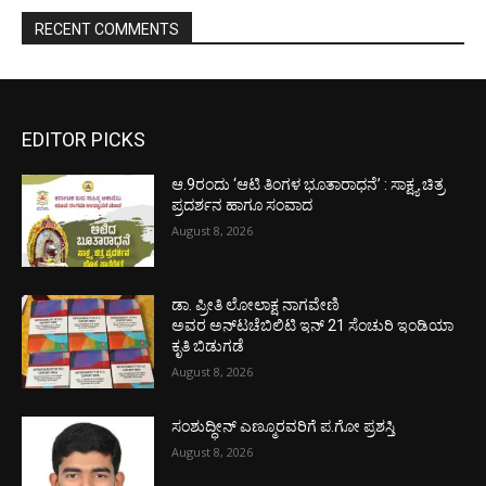
RECENT COMMENTS
EDITOR PICKS
ಆ.9ರಂದು ‘ಆಟಿ ತಿಂಗಳ ಭೂತಾರಾಧನೆ’ : ಸಾಕ್ಷ್ಯ ಚಿತ್ರ
ಪ್ರದರ್ಶನ ಹಾಗೂ ಸಂವಾದ
August 8, 2026
ಡಾ. ಪ್ರೀತಿ ಲೋಲಾಕ್ಷ ನಾಗವೇಣಿ
ಅವರ ಅನ್‌ಟಚೆಬಿಲಿಟಿ ಇನ್ 21 ಸೆಂಚುರಿ ಇಂಡಿಯಾ
ಕೃತಿ ಬಿಡುಗಡೆ
August 8, 2026
ಸಂಶುದ್ಧೀನ್ ಎಣ್ಮೂರವರಿಗೆ ಪ.ಗೋ ಪ್ರಶಸ್ತಿ
August 8, 2026