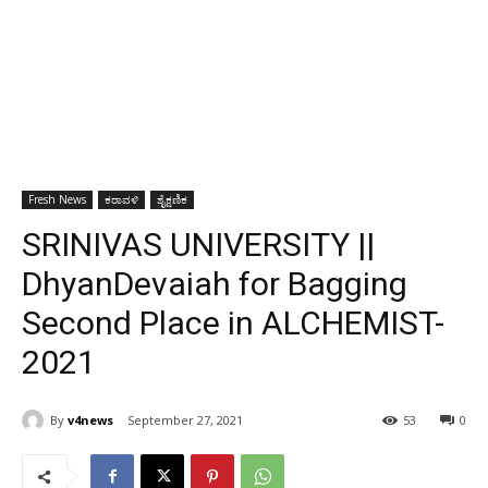
Fresh News
ಕರಾವಳಿ
ಶೈಕ್ಷಣಿಕ
SRINIVAS UNIVERSITY ||
DhyanDevaiah for Bagging
Second Place in ALCHEMIST-
2021
By
v4news
September 27, 2021
53
0