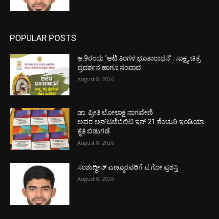
POPULAR POSTS
ಆ.9ರಂದು ‘ಆಟಿ ತಿಂಗಳ ಭೂತಾರಾಧನೆ’ : ಸಾಕ್ಷ್ಯ ಚಿತ್ರ
ಪ್ರದರ್ಶನ ಹಾಗೂ ಸಂವಾದ
August 8, 2026
ಡಾ. ಪ್ರೀತಿ ಲೋಲಾಕ್ಷ ನಾಗವೇಣಿ
ಅವರ ಅನ್‌ಟಚೆಬಿಲಿಟಿ ಇನ್ 21 ಸೆಂಚುರಿ ಇಂಡಿಯಾ
ಕೃತಿ ಬಿಡುಗಡೆ
August 8, 2026
ಸಂಶುದ್ಧೀನ್ ಎಣ್ಮೂರವರಿಗೆ ಪ.ಗೋ ಪ್ರಶಸ್ತಿ
August 8, 2026