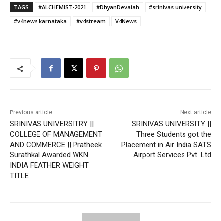
TAGS
#ALCHEMIST-2021
#DhyanDevaiah
#srinivas university
#v4news karnataka
#v4stream
V4News
Previous article
Next article
SRINIVAS UNIVERSITRY ||
SRINIVAS UNIVERSITY ||
COLLEGE OF MANAGEMENT
Three Students got the
AND COMMERCE || Pratheek
Placement in Air India SATS
Surathkal Awarded WKN
Airport Services Pvt. Ltd
INDIA FEATHER WEIGHT
TITLE