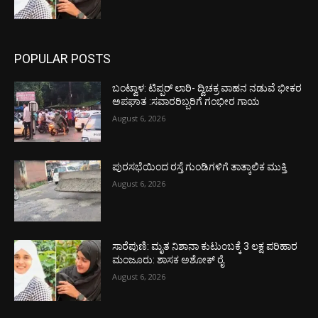
POPULAR POSTS
ಬಂಟ್ವಾಳ: ಟಿಪ್ಪರ್ ಲಾರಿ- ದ್ವಿಚಕ್ರ ವಾಹನ ನಡುವೆ ಭೀಕರ
ಅಪಘಾತ :ಸವಾರರಿಬ್ಬರಿಗೆ ಗಂಭೀರ ಗಾಯ
August 6, 2026
ಪುರಸಭೆಯಿಂದ ರಸ್ತೆ ಗುಂಡಿಗಳಿಗೆ ತಾತ್ಕಾಲಿಕ ಮುಕ್ತಿ
August 6, 2026
ಸಾರೆಪುಣಿ: ಮೃತ ನಿಶಾನಾ ಕುಟುಂಬಕ್ಕೆ 3 ಲಕ್ಷ ಪರಿಹಾರ
ಮಂಜೂರು: ಶಾಸಕ ಅಶೋಕ್ ರೈ
August 6, 2026