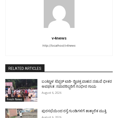
v4news
http://localhost/v4news
RELATED ARTICLES
ಬಂಟ್ವಾಳ: ಟಿಪ್ಪರ್ ಲಾರಿ- ದ್ವಿಚಕ್ರ ವಾಹನ ನಡುವೆ ಭೀಕರ
ಅಪಘಾತ :ಸವಾರರಿಬ್ಬರಿಗೆ ಗಂಭೀರ ಗಾಯ
August 6, 2026
Fresh News
ಪುರಸಭೆಯಿಂದ ರಸ್ತೆ ಗುಂಡಿಗಳಿಗೆ ತಾತ್ಕಾಲಿಕ ಮುಕ್ತಿ
August 6, 2026