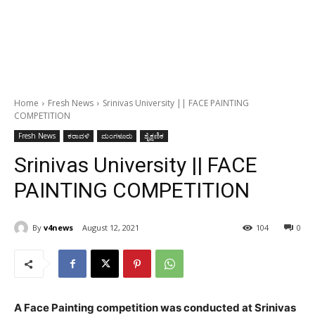
Home
Fresh News
Srinivas University || FACE PAINTING
COMPETITION
Fresh News
ಕರಾವಳಿ
ಮಂಗಳೂರು
ಶೈಕ್ಷಣಿಕ
Srinivas University || FACE
PAINTING COMPETITION
By
v4news
August 12, 2021
104
0
A Face Painting competition was conducted at Srinivas