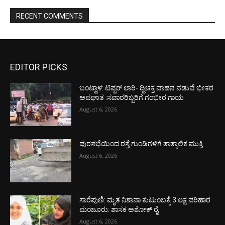
RECENT COMMENTS
EDITOR PICKS
ಬಂಟ್ವಾಳ: ಟಿಪ್ಪರ್ ಲಾರಿ- ದ್ವಿಚಕ್ರ ವಾಹನ ನಡುವೆ ಭೀಕರ
ಅಪಘಾತ :ಸವಾರರಿಬ್ಬರಿಗೆ ಗಂಭೀರ ಗಾಯ
August 6, 2026
ಪುರಸಭೆಯಿಂದ ರಸ್ತೆ ಗುಂಡಿಗಳಿಗೆ ತಾತ್ಕಾಲಿಕ ಮುಕ್ತಿ
August 6, 2026
ಸಾರೆಪುಣಿ: ಮೃತ ನಿಶಾನಾ ಕುಟುಂಬಕ್ಕೆ 3 ಲಕ್ಷ ಪರಿಹಾರ
ಮಂಜೂರು: ಶಾಸಕ ಅಶೋಕ್ ರೈ
August 6, 2026