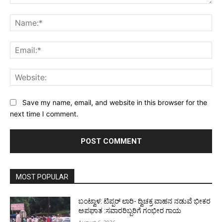
Comment:
Na
Ema
Web
Save my name, email, and website in this browser for the
next time I comment.
MOST POPULAR
ಬಂಟ್ವಾಳ: ಟಿಪ್ಪರ್ ಲಾರಿ- ದ್ವಿಚಕ್ರ ವಾಹನ ನಡುವೆ ಭೀಕರ
ಅಪಘಾತ :ಸವಾರರಿಬ್ಬರಿಗೆ ಗಂಭೀರ ಗಾಯ