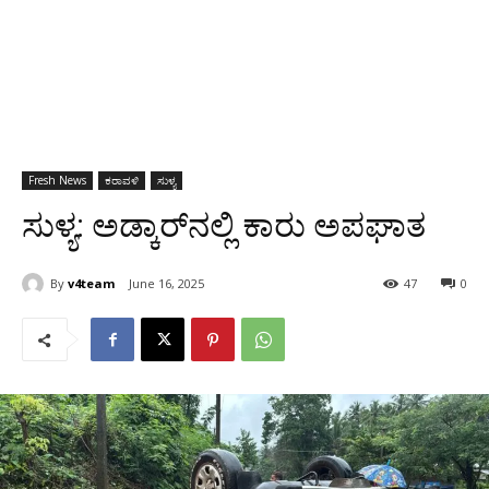
Fresh News
ಕರಾವಳಿ
ಸುಳ್ಯ
ಸುಳ್ಯ: ಅಡ್ಕಾರ್‌ನಲ್ಲಿ ಕಾರು ಅಪಘಾತ
By
v4team
June 16, 2025
47
0