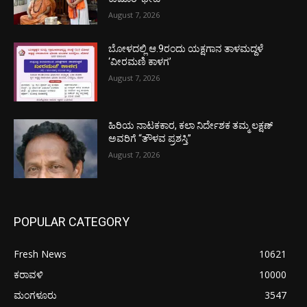
August 7, 2026
ಬೋಳದಲ್ಲಿ ಆ.9ರಂದು ಯಕ್ಷಗಾನ ತಾಳಮದ್ದಳೆ
‘ವೀರಮಣಿ ಕಾಳಗ’
August 7, 2026
ಹಿರಿಯ ನಾಟಕಕಾರ, ಕಲಾ ನಿರ್ದೇಶಕ ತಮ್ಮ ಲಕ್ಷಣ್
ಅವರಿಗೆ “ತೌಳವ ಪ್ರಶಸ್ತಿ”
August 7, 2026
POPULAR CATEGORY
Fresh News
10621
ಕರಾವಳಿ
10000
ಮಂಗಳೂರು
3547