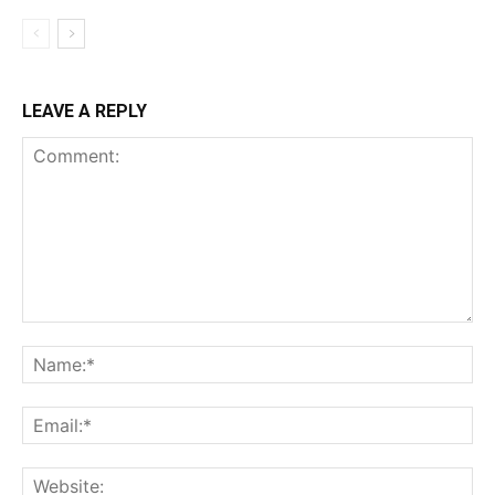
LEAVE A REPLY
Comment:
Na
Ema
Web