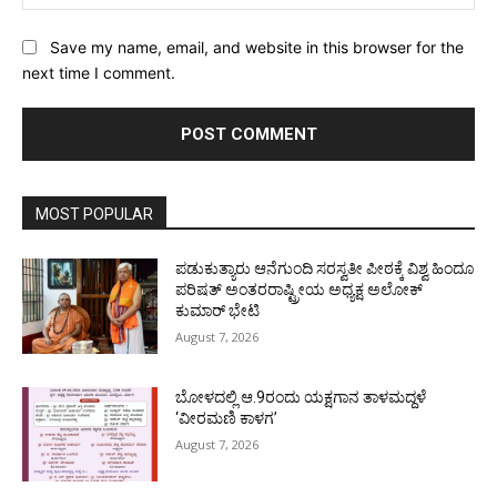
Save my name, email, and website in this browser for the
next time I comment.
MOST POPULAR
ಪಡುಕುತ್ಯಾರು ಆನೆಗುಂದಿ ಸರಸ್ವತೀ ಪೀಠಕ್ಕೆ ವಿಶ್ವ ಹಿಂದೂ
ಪರಿಷತ್ ಅಂತರರಾಷ್ಟ್ರೀಯ ಅಧ್ಯಕ್ಷ ಅಲೋಕ್
ಕುಮಾರ್ ಭೇಟಿ
August 7, 2026
ಬೋಳದಲ್ಲಿ ಆ.9ರಂದು ಯಕ್ಷಗಾನ ತಾಳಮದ್ದಳೆ
‘ವೀರಮಣಿ ಕಾಳಗ’
August 7, 2026