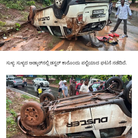
ಸುಳ್ಯ: ಸುಳ್ಯದ ಅಡ್ಕಾರ್‌ನಲ್ಲಿ ಡಸ್ಟರ್ ಕಾರೊಂದು ಪಲ್ಟಿಯಾದ ಘಟನೆ ನಡೆದಿದೆ.