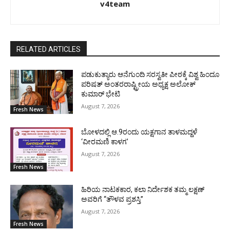
v4team
RELATED ARTICLES
ಪಡುಕುತ್ಯಾರು ಆನೆಗುಂದಿ ಸರಸ್ವತೀ ಪೀಠಕ್ಕೆ ವಿಶ್ವ ಹಿಂದೂ
ಪರಿಷತ್ ಅಂತರರಾಷ್ಟ್ರೀಯ ಅಧ್ಯಕ್ಷ ಅಲೋಕ್
ಕುಮಾರ್ ಭೇಟಿ
August 7, 2026
Fresh News
ಬೋಳದಲ್ಲಿ ಆ.9ರಂದು ಯಕ್ಷಗಾನ ತಾಳಮದ್ದಳೆ
‘ವೀರಮಣಿ ಕಾಳಗ’
August 7, 2026
Fresh News
ಹಿರಿಯ ನಾಟಕಕಾರ, ಕಲಾ ನಿರ್ದೇಶಕ ತಮ್ಮ ಲಕ್ಷಣ್
ಅವರಿಗೆ “ತೌಳವ ಪ್ರಶಸ್ತಿ”
August 7, 2026
Fresh News