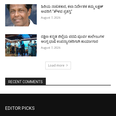
ಹಿರಿಯ ನಾಟಕಕಾರ, ಕಲಾ ನಿರ್ದೇಶಕ ತಮ್ಮ ಲಕ್ಷಣ್
ಅವರಿಗೆ “ತೌಳವ ಪ್ರಶಸ್ತಿ”
August 7, 2026
ದಕ್ಷಿಣ ಕನ್ನಡ ಜಿಲ್ಲೆಯ ಪದವಿ ಪೂರ್ವ ಕಾಲೇಜುಗಳ
ಆಂಗ್ಲ ಭಾಷೆ ಉಪನ್ಯಾಸಕರಿಗಾಗಿ ಕಾರ್ಯಾಗಾರ
August 7, 2026
Load more
RECENT COMMENTS
EDITOR PICKS