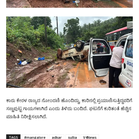
ಕಾರು ಕೇರಳ ರಾಜ್ಯದ ನೋಂದಣಿ ಹೊಂದಿದ್ದು, ಕಾರಿನಲ್ಲಿ ಪ್ರಯಾಣಿಸುತ್ತಿದ್ದವರಿಗೆ
ಸಣ್ಣಪುಟ್ಟ ಗಾಯಗಳಾಗಿದೆ ಎಂದು ತಿಳಿದು ಬಂದಿದೆ. ಘಟನೆಗೆ ಕುರಿತಂತೆ ಹೆಚ್ಚಿನ
ಮಾಹಿತಿ ನಿರೀಕ್ಷಿಸಲಾಗಿದೆ.
TAGS
#mangalore
adkar
sullia
V4News