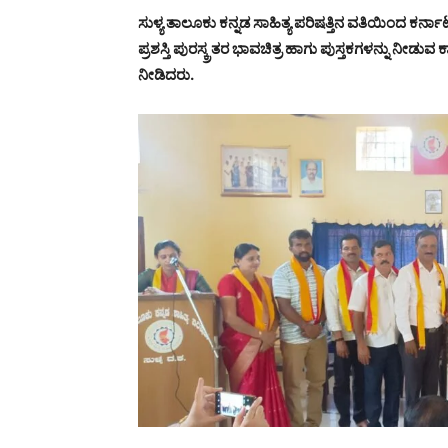
ಸುಳ್ಯ ತಾಲೂಕು ಕನ್ನಡ ಸಾಹಿತ್ಯ ಪರಿಷತ್ತಿನ ವತಿಯಿಂದ ಕರ್ನ
ಪ್ರಶಸ್ತಿ ಪುರಸ್ಕ್ರತರ ಭಾವಚಿತ್ರ ಹಾಗು ಪುಸ್ತಕಗಳನ್ನು ನೀಡುವ 
ನೀಡಿದರು.