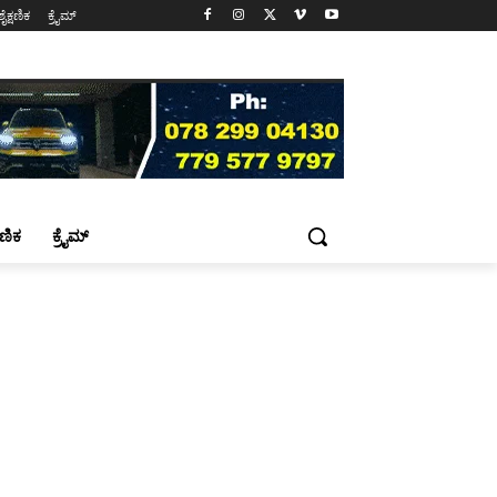
ಶೈಕ್ಷಣಿಕ
ಕ್ರೈಮ್
್ಷಣಿಕ
ಕ್ರೈಮ್