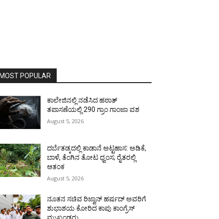
MOST POPULAR
ಕಾಲೇಜಿನಲ್ಲಿ ನಡೆಸಿದ ಹಠಾತ್
ತಪಾಸಣೆಯಲ್ಲಿ 290 ಗ್ರಾಂ ಗಾಂಜಾ ವಶ
August 5, 2026
ದರ್ಬೆತಡ್ಕದಲ್ಲಿ ಕಾಡಾನೆ ಅಟ್ಟಹಾಸ: ಅಡಿಕೆ,
ಬಾಳೆ, ತೆಂಗಿನ ತೋಟ ಧ್ವಂಸ; ರೈತರಲ್ಲಿ
ಆತಂಕ
August 5, 2026
ನೂತನ ಸಚಿವ ರಿಜ್ವಾನ್ ಹರ್ಷದ್ ಅವರಿಗೆ
ಶುಭಾಶಯ ಕೋರಿದ ಕಾಪು ಕಾಂಗ್ರೆಸ್
ಮುಖಂಡರು