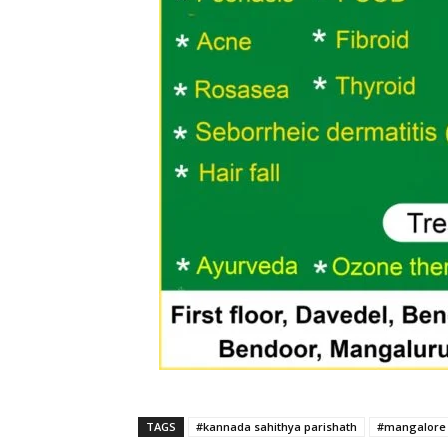
TAGS
#kannada sahithya parishath
#mangalore