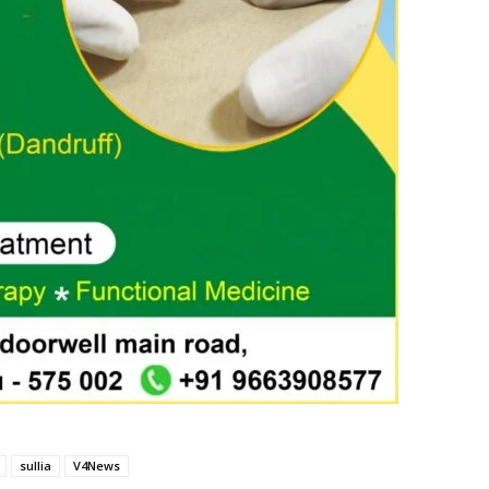
sullia
V4News