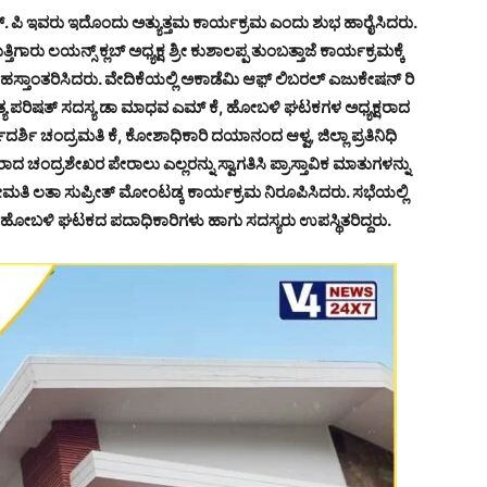
ಥ ಎಮ್. ಪಿ ಇವರು ಇದೊಂದು ಅತ್ಯುತ್ತಮ ಕಾರ್ಯಕ್ರಮ ಎಂದು ಶುಭ ಹಾರೈಸಿದರು.
ಗುತ್ತಿಗಾರು ಲಯನ್ಸ್ ಕ್ಲಬ್ ಅಧ್ಯಕ್ಷ ಶ್ರೀ ಕುಶಾಲಪ್ಪ ತುಂಬತ್ತಾಜೆ ಕಾರ್ಯಕ್ರಮಕ್ಕೆ
 ಹಸ್ತಾಂತರಿಸಿದರು. ವೇದಿಕೆಯಲ್ಲಿ ಅಕಾಡೆಮಿ ಆಫ಼್ ಲಿಬರಲ್ ಎಜುಕೇಷನ್ ರಿ
ಸಾಹಿತ್ಯ ಪರಿಷತ್ ಸದಸ್ಯ ಡಾ ಮಾಧವ ಎಮ್ ಕೆ, ಹೋಬಳಿ ಘಟಕಗಳ ಅಧ್ಯಕ್ಷರಾದ
ಯದರ್ಶಿ ಚಂದ್ರಮತಿ ಕೆ, ಕೋಶಾಧಿಕಾರಿ ದಯಾನಂದ ಆಳ್ವ, ಜಿಲ್ಲಾ ಪ್ರತಿನಿಧಿ
ಷರಾದ ಚಂದ್ರಶೇಖರ ಪೇರಾಲು ಎಲ್ಲರನ್ನು ಸ್ವಾಗತಿಸಿ ಪ್ರಾಸ್ತಾವಿಕ ಮಾತುಗಳನ್ನು
ೀಮತಿ ಲತಾ ಸುಪ್ರೀತ್ ಮೋಂಟಡ್ಕ ಕಾರ್ಯಕ್ರಮ ನಿರೂಪಿಸಿದರು. ಸಭೆಯಲ್ಲಿ
 ಹಾಗೂ ಹೋಬಳಿ ಘಟಕದ ಪದಾಧಿಕಾರಿಗಳು ಹಾಗು ಸದಸ್ಯರು ಉಪಸ್ಥಿತರಿದ್ದರು.