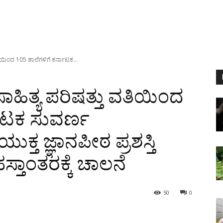
ವತಿಯಿಂದ 105 ಶಾಲೆಗಳಿಗೆ ಕರ್ನಾಟಕ...
ಸಾಹಿತ್ಯ ಪರಿಷತ್ತು ವತಿಯಿಂದ
ನಾಟಕ ಸುವರ್ಣ
್ತ ಜ್ಞಾನಪೀಠ ಪ್ರಶಸ್ತಿ
ಹಸ್ತಾಂತರಕ್ಕೆ ಚಾಲನೆ
50
0