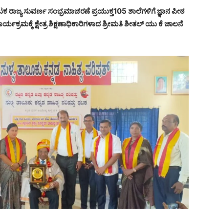
ಾಟಕ ರಾಜ್ಯ ಸುವರ್ಣ ಸಂಭ್ರಮಾಚರಣೆ ಪ್ರಯುಕ್ತ105 ಶಾಲೆಗಳಿಗೆ ಜ್ಞಾನ ಪೀಠ
ಕಾರ್ಯಕ್ರಮಕ್ಕೆ ಕ್ಷೇತ್ರ ಶಿಕ್ಷಣಾಧಿಕಾರಿಗಳಾದ ಶ್ರೀಮತಿ ಶೀತಲ್ ಯು ಕೆ ಚಾಲನೆ