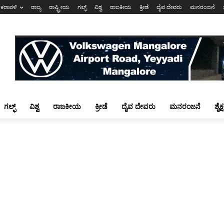
ಕರಾವಳಿ
ರಾಜ್ಯ
ರಾಷ್ಟ್ರೀಯ
ಗಲ್ಫ್
ವಿಶ್ವ
ರಾಜಕೀಯ
ಕ್ರೀಡೆ
ದೈವ ದೇವರು
ಮನರಂಜನೆ
ಗಲ್ಫ್
ವಿಶ್ವ
ರಾಜಕೀಯ
ಕ್ರೀಡೆ
ದೈವ ದೇವರು
ಮನರಂಜನೆ
ಶೈಕ